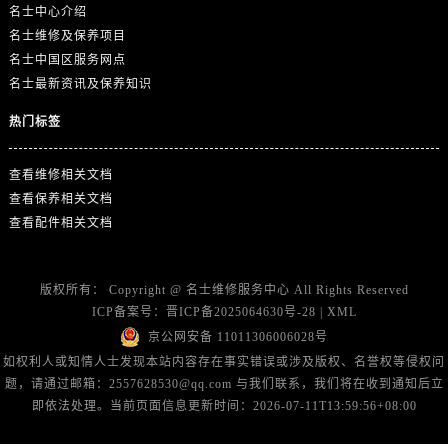
山东省东营市东营区济南路名士售后服务中心（需提前预约）
名士中心介绍
山东省济南市历下区经十路11111号华润中心写字楼（万象城）15层1508室名士售后服务中心（需提前预约）
名士维修及保养项目
名士中国区服务网点
山东省济宁市任城区太白楼路名士售后服务中心（需提前预约）
名士最新资讯及保养知识
山东省莱芜市文化南路8号银座商城名表维修一楼名表维修名士售后服务中心（需提前预约）
山东省临沂市兰山区解放路名士售后服务中心（需提前预约）
热门标签
山东省日照市东港区烟台路名士售后服务中心（需提前预约）
山东省泰安市泰山区财源街道泰山大街名士售后服务中心（需提前预约）
查看维修相关文档
查看保养相关文档
山东省威海市环翠区新威海路89号振华商厦一楼名表维修名士售后服务中心（需提前预约）
查看配件相关文档
山东省潍坊市奎文区东风东街名士售后服务中心（需提前预约）
山东省枣庄市滕州市北辛路与善国路交叉口名士售后服务中心（需提前预约）
山东省淄博市张店区金晶大道名士售后服务中心（需提前预约）
版权所有：
Copyright @
名士维修服务中心
All Rights Reserved
ICP备案号：
晋ICP备2025064630号-28
|
XML
上海市黄浦区南京东路299号宏伊国际广场写字楼8层806室名士售后服务中心（需提前预约）
京公网安备 11011306006028号
上海市徐汇区虹桥路3号港汇中心2座37层3705室名士售后服务中心（需提前预约）
如权利人或知情人士发现本站内容存在事实错误或涉及版权、名誉权等侵权问
浙江省杭州市上城区钱江路1366号华润大厦A座5层503-5室名士售后服务中心（需提前预约）
题，请通过邮箱：2557628530@qq.com 与我们联系，我们将在收到通知后立
浙江省湖州市吴兴区劳动路名士售后服务中心（需提前预约）
即依法处理。当前页面信息更新时间：2026-07-11T13:59:56+08:00
浙江省嘉兴市南湖区广益路705号嘉兴世界贸易中心A座13层1304室名士售后服务中心（需提前预约）