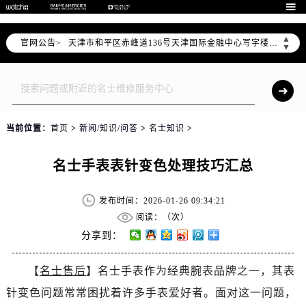
北京市东城区东长安街1号东方广场写字楼W3座6层602室（需提前预约）

北京市朝阳区建国门外大街甲6号华熙国际中心写字楼D座11层1102室（需提前预约）
▲
官网公告>
天津市和平区赤峰道136号天津国际金融中心写字楼26层2603室（需提前预约）
▼
上海市徐汇区虹桥路3号港汇中心写字楼2座37层3705室（需提前预约）
上海市黄浦区南京东路299号宏伊国际广场写字楼8层806室（需提前预约）
南京市秦淮区中山南路1号（新街口）南京中心写字楼22层C1-1室（需提前预约）
常州市新北区龙锦路1590号现代传媒中心写字楼5号楼10层1008室（需提前预约）
当前位置：
首页
>
新闻/知识/问答
>
名士知识
>
徐州市鼓楼区淮海东路29号苏宁广场IFC国际金融中心写字楼35层3508室（需提前预约）
扬州市邗江区国展路29号星耀天地写字楼1号楼18层1803室（需提前预约）
名士手表表针变色处理技巧汇总
盐城市盐都区世纪大道5号盐城金融城写字楼1号楼16层1604室（需提前预约）
泰州市海陵区永定东路399号置地商务中心东塔写字楼（华润万象城）17层1706室（需提前预约）
发布时间：2026-01-26 09:34:21
宁波市江北区大闸南路500号来福士广场办公楼20层2009室（需提前预约）
阅读：（
次）
杭州市上城区钱江路1366号华润大厦写字楼A座5层503-5室（需提前预约）
分享到：
金华市金东区东市南街777号金华万达广场写字楼4号楼22层2209室（需提前预约）
【
名士售后
】名士手表作为经典腕表品牌之一，其表
绍兴市越城区胜利东路379号世茂天际中心写字楼8层805室（需提前预约）
针变色问题常常困扰着许多手表爱好者。面对这一问题，
嘉兴市南湖区广益路705号嘉兴世界贸易中心写字楼A座13层1304室（需提前预约）