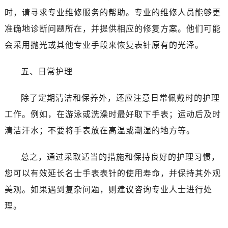
昆明市盘龙区北京路928号同德昆明广场写字楼10层06室（需提前预约）
时，请寻求专业维修服务的帮助。专业的维修人员能够更
石家庄市长安区中山东路39号勒泰中心写字楼B座13层07室（需提前预约）
准确地诊断问题所在，并提供相应的修复方案。他们可能
西安市碑林区南关正街88号华侨城长安国际中心E座6楼10室（需提前预约）
会采用抛光或其他专业手段来恢复表针原有的光泽。
海口市龙华区金贸东路5号海口华润大厦B座17层1707室（需提前预约）
唐山市路南区新华东道100号万达广场写字楼A座10层1002室（需提前预约）
五、日常护理
台州市椒江区东海大道1800号腾达中心东1幢20楼2002室（需提前预约）
内蒙古自治区呼和浩特市玉泉区大学西街70号华润万象城写字楼（鄂尔多斯大厦）23层2326室（需提前预约）
除了定期清洁和保养外，还应注意日常佩戴时的护理
甘肃省兰州市七里河区西津西路16号兰州中心写字楼21层2102室（需提前预约）
工作。例如，在游泳或洗澡时最好取下手表；运动后及时
重庆市解放碑渝中区民权路28号英利国际金融中心写字楼20层01室（需提前预约）
清洁汗水；不要将手表放在高温或潮湿的地方等。
黑龙江省大庆市萨尔图区会战大街名士售后服务中心（需提前预约）
黑龙江省鹤岗市向阳区红军路名士售后服务中心（需提前预约）
总之，通过采取适当的措施和保持良好的护理习惯，
黑龙江省黑河市爱辉区中央街名士售后服务中心（需提前预约）
您可以有效延长名士手表表针的使用寿命，并保持其外观
黑龙江省鸡西市鸡冠区红军路名士售后服务中心（需提前预约）
黑龙江省佳木斯市向阳区长安路名士售后服务中心（需提前预约）
美观。如果遇到复杂问题，则建议咨询专业人士进行处
黑龙江省牡丹江市东安区太平路名士售后服务中心（需提前预约）
理。
黑龙江省七台河市桃山区大同街名士售后服务中心（需提前预约）