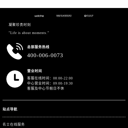
江苏省徐州市鼓楼区淮海东路29号苏宁广场IFC国际金融中心35层3508室名士售后服务中心（需提前预约）
江苏省盐城市盐都区世纪大道5号盐城金融城写字楼1号楼16层1604室名士售后服务中心（需提前预约）
江苏省扬州市邗江区国展路29号星耀天地写字楼1号楼18层1803室名士售后服务中心（需提前预约）
凝聚珍贵时刻
江苏省镇江市京口区中山东路名士售后服务中心（需提前预约）
"Life is about moments.”
江西省抚州市临川区赣东大道名士售后服务中心（需提前预约）
江西省赣州市章贡区文清路名士售后服务中心（需提前预约）
总部服务热线
江西省吉安市吉州区井冈山大道名士售后服务中心（需提前预约）
400-006-0073
江西省景德镇市珠山区珠山中路名士售后服务中心（需提前预约）
江西省九江市浔阳区浔阳路名士售后服务中心（需提前预约）
营业时间
江西省南昌市红谷滩新区红谷中大道998号绿地双子塔（中央广场）A1座办公楼14层1407室名士售后服务中心（需提前预约）
客服在线时间：08:00-22:00
江西省萍乡市安源区萍安北大道与康庄路交叉口名士售后服务中心（需提前预约）
中心营业时间：09:00-19:30
客服及中心节假日不休
江西省上饶市信州区滨江西路名士售后服务中心（需提前预约）
江西省新余市渝水区北湖西路名士售后服务中心（需提前预约）
江西省宜春市袁州区中山中路名士售后服务中心（需提前预约）
站点导航
江西省鹰潭市月湖区胜利东路名士售后服务中心（需提前预约）
山东省德州市德城区东风中路名士售后服务中心（需提前预约）
名士在线服务