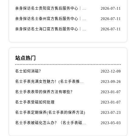
内蒙古自治区包头市青山区幸福路甲3号王府井百货名表维修名士售后服务中心（需提前预约）
亲身探访名士贵阳官方售后服务中心｜网点地址与电话（2026年7月最新）
2026-07-11
内蒙古自治区赤峰市红山区哈达街名士售后服务中心（需提前预约）
亲身探访名士泰州官方售后服务中心｜最新网点地址及热线（2026年7月最新）
2026-07-11
内蒙古自治区鄂尔多斯市东胜区伊金霍洛街名士售后服务中心（需提前预约）
内蒙古自治区呼伦贝尔市海拉尔区中央街名士售后服务中心（需提前预约）
亲身探访名士海口官方售后服务中心｜全部地址与售后电话（2026年7月最新）
2026-07-11
内蒙古自治区通辽市科尔沁区明仁大街名士售后服务中心（需提前预约）
内蒙古自治区乌海市海勃湾区人民南路名士售后服务中心（需提前预约）
内蒙古自治区乌兰察布市集宁区恩和大街名士售后服务中心（需提前预约）
站点热门
内蒙古自治区锡林郭勒盟市锡林浩特市光明街与额尔敦路交叉口名士售后服务中心（需提前预约）
内蒙古自治区兴安盟市乌兰浩特市兴安大街名士售后服务中心（需提前预约）
名士如何消磁？
2022-12-09
山西省大同市平城区迎宾街名士售后服务中心（需提前预约）
名士手表充满女性魅力！(名士手表推荐！)
2023-09-26
山西省晋城市城区黄华街名士售后服务中心（需提前预约）
名士手表表带的保养方法有哪些？
2023-01-07
山西省晋中市榆次区顺城街名士售后服务中心（需提前预约）
名士手表受磁如何处理
2023-01-07
山西省临汾市尧都区解放路名士售后服务中心（需提前预约）
山西省吕梁市离石区永宁中路与建设街交叉口名士售后服务中心（需提前预约）
名士手表定期保养(名士手表的保养方法)
2023-07-23
山西省朔州市朔城区怡西路与鄯阳西街交汇处名士售后服务中心（需提前预约）
名士手表被磁化怎么办？（名士手表磁化处理方法）
2023-05-03
山西省忻州市忻府区和平东街与七一南路交叉口名士售后服务中心（需提前预约）