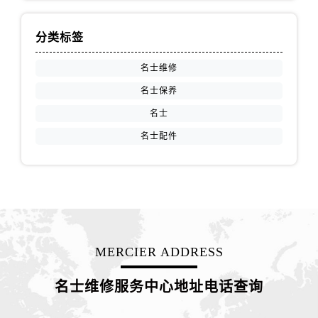
山西省阳泉市郊区平阳东街与新城大道交叉口名士售后服务中心（需提前预约）
山西省运城市盐湖区河东街名士售后服务中心（需提前预约）
分类标签
山西省长治市潞州区英雄中路名士售后服务中心（需提前预约）
山西省太原市迎泽区迎泽街道解放路15号亨得利名表维修授权店3楼名士售后服务中心（需提前预约）
名士维修
天津市和平区赤峰道136号天津国际金融中心26层2603室名士售后服务中心（需提前预约）
名士保养
安徽省安庆市迎江区人民路名士售后服务中心（需提前预约）
名士
安徽省蚌埠市蚌山区淮河路名士售后服务中心（需提前预约）
名士配件
安徽省亳州市谯城区魏武大道名士售后服务中心（需提前预约）
安徽省池州市贵池区长江路名士售后服务中心（需提前预约）
安徽省滁州市琅琊区南谯北路名士售后服务中心（需提前预约）
安徽省阜阳市颍州区颍州北路名士售后服务中心（需提前预约）
安徽省淮北市相山区淮海路名士售后服务中心（需提前预约）
安徽省淮南市田家庵区国庆中路名士售后服务中心（需提前预约）
MERCIER ADDRESS
安徽省黄山市屯溪区黄山西路名士售后服务中心（需提前预约）
安徽省六安市金安区解放中路名士售后服务中心（需提前预约）
名士维修服务中心地址电话查询
安徽省马鞍山市雨山区湖南西路名士售后服务中心（需提前预约）