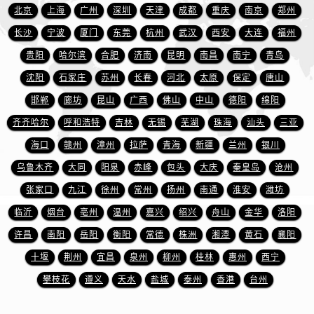
安徽省宿州市埇桥区人民中路名士售后服务中心（需提前预约）
北京
上海
广州
深圳
天津
成都
重庆
南京
郑州
安徽省铜陵市铜官区石城大道名士售后服务中心（需提前预约）
长沙
宁波
厦门
东莞
杭州
武汉
西安
大连
福州
安徽省芜湖市镜湖区中山路步行街名士售后服务中心（需提前预约）
贵阳
哈尔滨
合肥
济南
昆明
南昌
南宁
青岛
安徽省宣城市宣州区叠嶂西路名士售后服务中心（需提前预约）
沈阳
石家庄
苏州
长春
河北
太原
保定
唐山
福建省龙岩市新罗区九一南路名士售后服务中心（需提前预约）
邯郸
廊坊
昆山
广西
佛山
中山
德阳
绵阳
福建省南平市建阳区人民西路名士售后服务中心（需提前预约）
福建省宁德市蕉城区天湖东路名士售后服务中心（需提前预约）
齐齐哈尔
呼和浩特
吉林
无锡
芜湖
珠海
汕头
三亚
福建省莆田市城厢区霞林街道荔华东大道名士售后服务中心（需提前预约）
海口
赣州
漳州
拉萨
青海
新疆
兰州
银川
福建省三明市三元区东乾二路名士售后服务中心（需提前预约）
乌鲁木齐
大同
阳泉
赤峰
包头
大庆
秦皇岛
沧州
福建省漳州市龙文区步港路名士售后服务中心（需提前预约）
张家口
九江
徐州
常州
扬州
南通
淮安
潍坊
江苏省常州市新北区龙锦路1590号现代传媒中心5号楼10层1008室名士售后服务中心（需提前预约）
临沂
烟台
亳州
温州
嘉兴
绍兴
舟山
金华
洛阳
江苏省淮安市清江浦区淮海北路名士售后服务中心（需提前预约）
许昌
南阳
岳阳
衡阳
常德
株洲
湘潭
黄石
襄阳
江苏省连云港市海州区通灌北路名士售后服务中心（需提前预约）
十堰
荆州
宜昌
泉州
柳州
桂林
惠州
西宁
江苏省南京市秦淮区中山南路1号南京中心22层22-C1-C3室名士售后服务中心（需提前预约）
江苏省宿迁市宿城区西湖路名士售后服务中心（需提前预约）
攀枝花
遵义
天水
盐城
泰州
香港
台州
江苏省泰州市海陵区永定东路399号置地商务中心东塔（华润万象城）17层1706室名士售后服务中心（需提前预约）