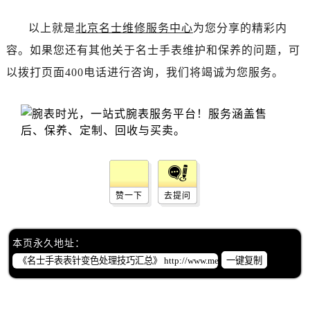
黑龙江省齐齐哈尔市龙沙区龙华路名士售后服务中心（需提前预约）
黑龙江省双鸭山市尖山区新兴大街名士售后服务中心（需提前预约）
以上就是
北京名士维修服务中心
为您分享的精彩内
黑龙江省绥化市北林区新华街与康庄路交叉口名士售后服务中心（需提前预约）
容。如果您还有其他关于名士手表维护和保养的问题，可
黑龙江省伊春市伊美区通河路名士售后服务中心（需提前预约）
以拨打页面400电话进行咨询，我们将竭诚为您服务。
吉林省白城市洮北区明仁南街名士售后服务中心（需提前预约）
吉林省白山市浑江区浑江大街名士售后服务中心（需提前预约）
吉林省吉林市船营区河南街名士售后服务中心（需提前预约）
吉林省辽源市龙山区人民大街名士售后服务中心（需提前预约）
吉林省梅河口市新华街道梅河大街名士售后服务中心（需提前预约）
吉林省四平市铁东区紫气大路与南九经街交汇处名士售后服务中心（需提前预约）
赞一下
去提问
吉林省松原市宁江区五环大街名士售后服务中心（需提前预约）
吉林省通化市东昌区环通乡江南大街名士售后服务中心（需提前预约）
吉林省延边市延吉市解放路名士售后服务中心（需提前预约）
本页永久地址：
辽宁省鞍山市铁东区站前街名士售后服务中心（需提前预约）
一键复制
辽宁省本溪市平山区胜利路名士售后服务中心（需提前预约）
辽宁省朝阳市双塔区新华路名士售后服务中心（需提前预约）