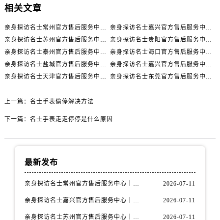
辽宁省丹东市振兴区七经街名士售后服务中心（需提前预约）
相关文章
辽宁省抚顺市新抚区东一路名士售后服务中心（需提前预约）
亲身探访名士常州官方售后服务中心｜全新官方服务电话与地址（2026年7月最新）
亲身探访名士嘉兴官方售后服务中心｜全新地址和售后电话（2026年7月最新）
辽宁省阜新市海州区解放大街名士售后服务中心（需提前预约）
亲身探访名士苏州官方售后服务中心｜服务热线与门店详细地址（2026年7月最新）
亲身探访名士贵阳官方售后服务中心｜网点地址与电话（2026年7月最新）
辽宁省葫芦岛市连山区中央路名士售后服务中心（需提前预约）
亲身探访名士泰州官方售后服务中心｜最新网点地址及热线（2026年7月最新）
亲身探访名士海口官方售后服务中心｜全部地址与售后电话（2026年7月最新）
辽宁省锦州市古塔区中央大街名士售后服务中心（需提前预约）
亲身探访名士盐城官方售后服务中心｜完整地址与联系电话（2026年7月最新）
亲身探访名士嘉兴官方售后服务中心｜全新维修门店地址及电话（2026年7月最新）
辽宁省辽阳市白塔区新运大街名士售后服务中心（需提前预约）
亲身探访名士天津官方售后服务中心｜网点地址及售后热线（2026年7月最新）
亲身探访名士东莞官方售后服务中心｜最新电话和维修地址（2026年7月最新）
辽宁省盘锦市兴隆台区石油大街名士售后服务中心（需提前预约）
辽宁省铁岭市银州区南马路名士售后服务中心（需提前预约）
上一篇：
名士手表偷停解决方法
辽宁省营口市站前区市府路与渤海大街交叉口名士售后服务中心（需提前预约）
下一篇：
名士手表走走停停是什么原因
辽宁省沈阳市沈河区中街路137号亨得利名表维修授权店1楼名士售后服务中心（需提前预约）
辽宁省沈阳市沈河区中街路83号亨得利名表维修授权店1楼名士售后服务中心（需提前预约）
北京市朝阳区建国门外大街甲6号华熙国际中心D座11层1102室名士售后服务中心（需提前预约）
最新发布
北京市东城区东长安街1号王府井东方广场W3座6层602室名士售后服务中心（需提前预约）
河北省保定市竞秀区朝阳北大街北国先天下名士售后服务中心（需提前预约）
亲身探访名士常州官方售后服务中心｜全新官方服务电话与地址（2026年7月最新）
2026-07-11
内蒙古自治区阿拉善盟市左旗土尔扈特大街名士售后服务中心（需提前预约）
亲身探访名士嘉兴官方售后服务中心｜全新地址和售后电话（2026年7月最新）
2026-07-11
内蒙古自治区巴彦淖尔市临河区新华街名士售后服务中心（需提前预约）
亲身探访名士苏州官方售后服务中心｜服务热线与门店详细地址（2026年7月最新）
2026-07-11