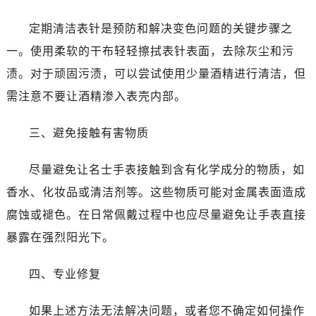
温州市鹿城区锦绣路1067号置信广场10层1015室（需提前预约）
哈尔滨市道里区友谊西路600号富力中心T2座写字楼29层03室（需提前预约）
定期清洁表针是预防和解决变色问题的关键步骤之
大连市中山区人民路15号国际金融大厦7层G室（需提前预约）
一。使用柔软的干布轻轻擦拭表针表面，去除灰尘和污
佛山市禅城区季华五路57号万科金融中心C座12层1205室（需提前预约）
渍。对于顽固污渍，可以尝试使用少量酒精进行清洁，但
东莞市东城街道鸿福东路1号民盈国贸中心T1写字楼9层907室（需提前预约）
需注意不要让酒精渗入表壳内部。
无锡市梁溪区人民中路139号恒隆广场写字楼1座11层1104室（需提前预约）
南通市崇川区工农路57号圆融广场写字楼16层1603室（需提前预约）
三、避免接触有害物质
苏州市苏州工业园区星港街199号苏州中心办公楼C座22层08室（需提前预约）
武汉市江汉区解放大道686号世界贸易大厦38层09室（需提前预约）
尽量避免让名士手表接触到含有化学成分的物质，如
南宁市青秀区金湖路59号地王大厦12楼1224室（需提前预约）
香水、化妆品或清洁剂等。这些物质可能对金属表面造成
合肥市蜀山区潜山路111号万象城华润大厦B座12楼03室（需提前预约）
腐蚀或褪色。在日常佩戴过程中也应尽量避免让手表直接
泉州市丰泽区宝洲路729号浦西万达中心写字楼A座7楼709室（需提前预约）
暴露在强烈阳光下。
青岛市南区山东路6号华润大厦B座22层04室（需提前预约）
烟台市芝罘区胜利路139号万达金融中心A座907室（需提前预约）
四、专业修复
长春市朝阳区西安大路727号中银大厦A座(旺进大厦)18层09室（需提前预约）
贵阳市南明区都司高架桥路33号亨特国际金融中心14楼14D（需提前预约）
如果上述方法无法解决问题，或者您不确定如何操作