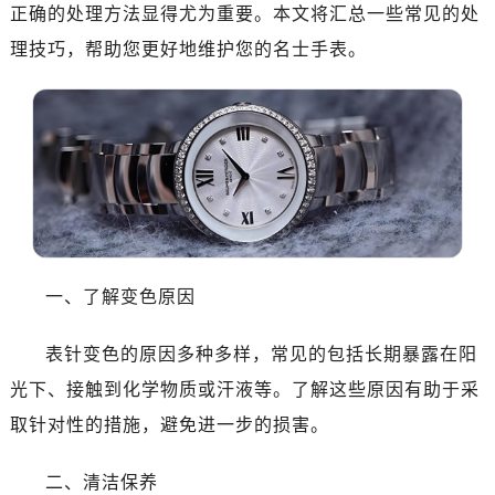
南昌市红谷滩新区红谷中大道998号绿地双子塔（中央广场）A1座办公楼14层07室（需提前预约）
正确的处理方法显得尤为重要。本文将汇总一些常见的处
济南市历下区经十路11111号华润中心写字楼（万象城）15层1508室（需提前预约）
理技巧，帮助您更好地维护您的名士手表。
广州市天河区天河路230号万菱汇国际中心写字楼A塔7层704室（需提前预约）
广州市越秀区环市东路371-375号世界贸易中心大厦南塔写字楼15层07室（需提前预约）
深圳市罗湖区深南东路5001号华润大厦写字楼17层1701室（需提前预约）
惠州市惠城区江北文昌一路7号华贸大厦写字楼1座30层05室（需提前预约）
厦门市思明区湖滨东路95号华润大厦写字楼B座11层1104室（需提前预约）
福州市鼓楼区五四路128-1号恒力城写字楼15层03室（需提前预约）
成都市锦江区人民东路6号SAC东原中心写字楼24层2406B室（需提前预约）
重庆市江北区观音桥步行街2号融恒时代广场写字楼9层902室（需提前预约）
一、了解变色原因
长沙市芙蓉区定王台街道建湘路393号世茂环球金融中心写字楼（芙蓉广场）10层13室（需提前预约）
郑州市二七区铭功路10号华润大厦写字楼29层2905室（需提前预约）
表针变色的原因多种多样，常见的包括长期暴露在阳
太原市迎泽区解放路15号亨得利名表服务中心（品牌授权店）3层整层（需提前预约）
光下、接触到化学物质或汗液等。了解这些原因有助于采
沈阳市沈河区中街路137号亨得利名表服务中心（品牌授权店）1层整层（需提前预约）
取针对性的措施，避免进一步的损害。
沈阳市沈河区中街路83号亨得利名表服务中心（品牌授权店）1层整层（需提前预约）
乌鲁木齐市天山区红山路26号时代广场（CCMALL）C座17层17-B（需提前预约）
二、清洁保养