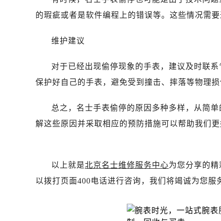
昆明市盘龙区北京路928号同德昆明
的瑕疵或者是软件编程上的错误等。这些情况需要
石家庄市长安区中山东路39号勒泰中
西安市碑林区南关正街88号华侨城长
维护建议
海口市龙华区金贸东路5号海口华润大厦
唐山市路南区新华东道100号万达广场
对于已经出现偷停现象的手表，建议及时联系
台州市椒江区东海大道1800号腾达中
保护好自己的手表，避免受到撞击、摔落等物理损
内蒙古自治区呼和浩特市玉泉区大学西
甘肃省兰州市七里河区西津西路16号兰
总之，名士手表偷停的原因多种多样，从简单
重庆市解放碑渝中区民权路28号英利
解这些原因并采取相应的预防措施可以帮助我们更
黑龙江省大庆市萨尔图区会战大街名
黑龙江省鹤岗市向阳区红军路名士售
黑龙江省黑河市爱辉区中央街名士售
以上就是
北京名士维修服务中心
为您分享的精
黑龙江省鸡西市鸡冠区红军路名士售
以拨打页面400电话进行咨询，我们将竭诚为您服
黑龙江省佳木斯市向阳区长安路名士
黑龙江省牡丹江市东安区太平路名士
黑龙江省七台河市桃山区大同街名士