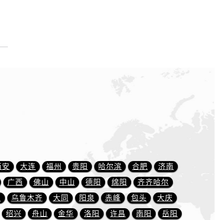
西安
大连
福州
贵阳
哈尔滨
合肥
济南
广西
佛山
中山
德阳
绵阳
齐齐哈尔
川
乌鲁木齐
大同
阳泉
赤峰
包头
大庆
绍兴
舟山
金华
洛阳
许昌
南阳
岳阳