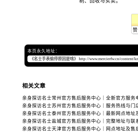
黑龙江省齐齐哈尔市龙沙区龙华路名
黑龙江省双鸭山市尖山区新兴大街名
黑龙江省绥化市北林区新华街与康庄
黑龙江省伊春市伊美区通河路名士售
赞
吉林省白城市洮北区明仁南街名士售
吉林省白山市浑江区浑江大街名士售
本页永久地址：
吉林省吉林市船营区河南街名士售后
吉林省辽源市龙山区人民大街名士售
吉林省梅河口市新华街道梅河大街名
吉林省四平市铁东区紫气大路与南九
相关文章
吉林省松原市宁江区五环大街名士售
吉林省通化市东昌区环通乡江南大街
吉林省延边市延吉市解放路名士售后
辽宁省鞍山市铁东区站前街名士售后
辽宁省本溪市平山区胜利路名士售后
辽宁省朝阳市双塔区新华路名士售后