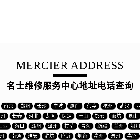
服务中心（需提前预约）
服务中心（需提前预约）
后服务中心（需提前预约）
后服务中心（需提前预约）
后服务中心（需提前预约）
后服务中心（需提前预约）
售后服务中心（需提前预约）
MERCIER ADDRESS
服务中心（需提前预约）
街交叉口名士售后服务中心（需提前预约）
得利名表维修授权店1楼名士售后服务中心（需提前预约）
名士维修服务中心地址电话查询
得利名表维修授权店1楼名士售后服务中心（需提前预约）
国际中心D座11层1102室名士售后服务中心（需提前预约）
南京
郑州
长沙
宁波
厦门
东莞
杭州
武汉
广场W3座6层602室名士售后服务中心（需提前预约）
先天下名士售后服务中心（需提前预约）
苏州
长春
河北
太原
保定
唐山
邯郸
廊坊
昆山
特大街名士售后服务中心（需提前预约）
三亚
海口
赣州
漳州
拉萨
青海
新疆
兰州
银
街名士售后服务中心（需提前预约）
州
南通
淮安
潍坊
临沂
烟台
亳州
温州
嘉兴