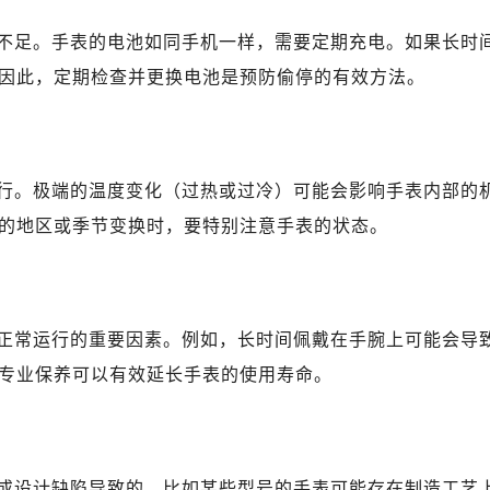
10层1015室（需提前预约）
心T2座写字楼29层03室（需提前预约）
不足。手表的电池如同手机一样，需要定期充电。如果长时
厦7层G室（需提前预约）
因此，定期检查并更换电池是预防偷停的有效方法。
心C座12层1205室（需提前预约）
中心T1写字楼9层907室（需提前预约）
写字楼1座11层1104室（需提前预约）
行。极端的温度变化（过热或过冷）可能会影响手表内部的
楼16层1603室（需提前预约）
中心办公楼C座22层08室（需提前预约）
的地区或季节变换时，要特别注意手表的状态。
大厦38层09室（需提前预约）
楼1224室（需提前预约）
大厦B座12楼03室（需提前预约）
正常运行的重要因素。例如，长时间佩戴在手腕上可能会导
心写字楼A座7楼709室（需提前预约）
专业保养可以有效延长手表的使用寿命。
2层04室（需提前预约）
心A座907室（需提前预约）
A座(旺进大厦)18层09室（需提前预约）
国际金融中心14楼14D（需提前预约）
或设计缺陷导致的。比如某些型号的手表可能存在制造工艺