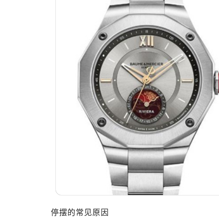
南昌市红谷滩新区红谷中大道998号
济南市历下区经十路11111号华润中
广州市天河区天河路230号万菱汇国
广州市越秀区环市东路371-375号
深圳市罗湖区深南东路5001号华润大
惠州市惠城区江北文昌一路7号华贸大
厦门市思明区湖滨东路95号华润大厦写
福州市鼓楼区五四路128-1号恒力城
成都市锦江区人民东路6号SAC东原中
重庆市江北区观音桥步行街2号融恒时
长沙市芙蓉区定王台街道建湘路393
郑州市二七区铭功路10号华润大厦写字
太原市迎泽区解放路15号亨得利名
沈阳市沈河区中街路137号亨得利名
沈阳市沈河区中街路83号亨得利名
乌鲁木齐市天山区红山路26号时代广场
停摆的常见原因