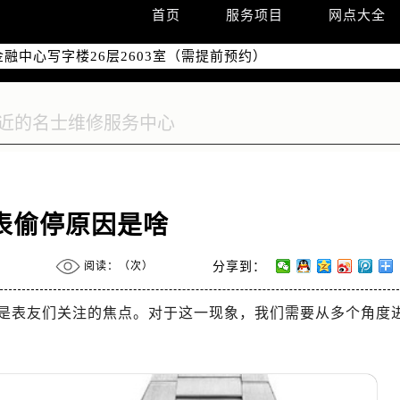
字楼W3座6层602室（需提前预约）
首页
服务项目
网点大全
国际中心写字楼D座11层1102室（需提前预约）
融中心写字楼26层2603室（需提前预约）
2座37层3705室（需提前预约）
际广场写字楼8层806室（需提前预约）
南京中心写字楼22层C1-1室（需提前预约）
中心写字楼5号楼10层1008室（需提前预约）
FC国际金融中心写字楼35层3508室（需提前预约）
楼1号楼18层1803室（需提前预约）
表偷停原因是啥
字楼1号楼16层1604室（需提前预约）
务中心东塔写字楼（华润万象城）17层1706室（需提前预约）
阅读：（
次）
分享到：
场办公楼20层2009室（需提前预约）
写字楼A座5层503-5室（需提前预约）
是表友们关注的焦点。对于这一现象，我们需要从多个角度
广场写字楼4号楼22层2209室（需提前预约）
际中心写字楼8层805室（需提前预约）
易中心写字楼A座13层1304室（需提前预约）