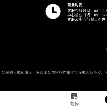
山西省阳泉市郊区平阳东街与新城大
营业时间
山西省运城市盐湖区河东街名士售后
客服在线时间：08:00-2
山西省长治市潞州区英雄中路名士售
中心营业时间：09:00-1
客服及中心节假日不休
山西省太原市迎泽区迎泽街道解放路
天津市和平区赤峰道136号天津国际金
安徽省安庆市迎江区人民路名士售后
安徽省蚌埠市蚌山区淮河路名士售后
安徽省亳州市谯城区魏武大道名士售
安徽省池州市贵池区长江路名士售后
安徽省滁州市琅琊区南谯北路名士售
安徽省阜阳市颍州区颍州北路名士售
如权利人或知情人士发现本站内容存在事实错误或涉及版权、名誉权
安徽省淮北市相山区淮海路名士售后
安徽省淮南市田家庵区国庆中路名士
安徽省黄山市屯溪区黄山西路名士售

安徽省六安市金安区解放中路名士售
安徽省马鞍山市雨山区湖南西路名士
预约