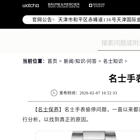
北京市东城区东长安街1号东方广场写
北京市朝阳区建国门外大街甲6号华熙
官网公告>
天津市和平区赤峰道136号天津国际金
上海市徐汇区虹桥路3号港汇中心写字楼
上海市黄浦区南京东路299号宏伊国
南京市秦淮区中山南路1号（新街口）
常州市新北区龙锦路1590号现代传媒
当前位置：
首页
>
新闻/知识/问答
>
名士知识
>
徐州市鼓楼区淮海东路29号苏宁广场I
扬州市邗江区国展路29号星耀天地写字
名士手
盐城市盐都区世纪大道5号盐城金融城写
泰州市海陵区永定东路399号置地商
发布时间：2026-02-07 10:52:33
宁波市江北区大闸南路500号来福士广
杭州市上城区钱江路1366号华润大厦
【
名士保养
】名士手表偷停问题，一直以来都
金华市金东区东市南街777号金华万达
行分析，以找到真正的原因。
绍兴市越城区胜利东路379号世茂天
嘉兴市南湖区广益路705号嘉兴世界贸