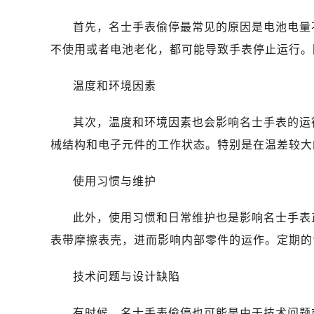
温州市鹿城区锦绣路1067号置信广场
哈尔滨市道里区友谊西路600号富力中
首先，名士手表偷停最常见的原因是电池电量
大连市中山区人民路15号国际金融大
不使用或者电池老化，都可能导致手表停止运行。
佛山市禅城区季华五路57号万科金融中
东莞市东城街道鸿福东路1号民盈国贸
温度和环境因素
无锡市梁溪区人民中路139号恒隆广场
其次，温度和环境因素也会影响名士手表的运
南通市崇川区工农路57号圆融广场写字
苏州市苏州工业园区星港街199号苏州
械结构和电子元件的工作状态。特别是在温差较大
武汉市江汉区解放大道686号世界贸易
使用习惯与维护
南宁市青秀区金湖路59号地王大厦12
合肥市蜀山区潜山路111号万象城华润
此外，使用习惯和日常维护也是影响名士手表
泉州市丰泽区宝洲路729号浦西万达中
表带摩擦表壳，进而影响内部零件的运作。定期的
青岛市南区山东路6号华润大厦B座2
烟台市芝罘区胜利路139号万达金融中
技术问题与设计缺陷
长春市朝阳区西安大路727号中银大厦
贵阳市南明区都司高架桥路33号亨特
有时候，名士手表偷停也可能是由于技术问题