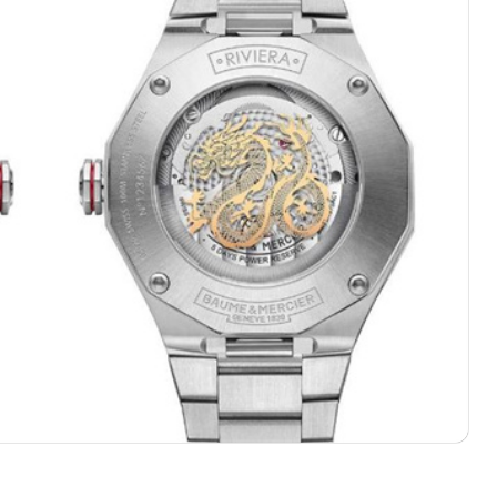
绿地双子塔（中央广场）A1座办公楼14层07室（需提前预约）
心写字楼（万象城）15层1508室（需提前预约）
际中心写字楼A塔7层704室（需提前预约）
世界贸易中心大厦南塔写字楼15层07室（需提前预约）
厦写字楼17层1701室（需提前预约）
厦写字楼1座30层05室（需提前预约）
字楼B座11层1104室（需提前预约）
写字楼15层03室（需提前预约）
心写字楼24层2406B室（需提前预约）
代广场写字楼9层902室（需提前预约）
号世茂环球金融中心写字楼（芙蓉广场）10层13室（需提前预约
楼29层2905室（需提前预约）
表服务中心（品牌授权店）3层整层（需提前预约）
表服务中心（品牌授权店）1层整层（需提前预约）
表服务中心（品牌授权店）1层整层（需提前预约）
（CCMALL）C座17层17-B（需提前预约）