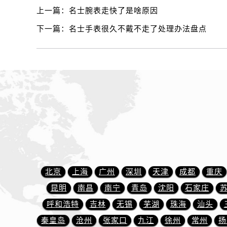
辽宁省丹东市振兴区七经街名士售后
上一篇：
名士腕表走快了是啥原因
辽宁省抚顺市新抚区东一路名士售后
下一篇：
名士手表很久不戴不走了处理办法盘点
辽宁省阜新市海州区解放大街名士售
辽宁省葫芦岛市连山区中央路名士售
辽宁省锦州市古塔区中央大街名士售
辽宁省辽阳市白塔区新运大街名士售
辽宁省盘锦市兴隆台区石油大街名士
辽宁省铁岭市银州区南马路名士售后
辽宁省营口市站前区市府路与渤海大
辽宁省沈阳市沈河区中街路137号亨
辽宁省沈阳市沈河区中街路83号亨
北京市朝阳区建国门外大街甲6号华熙
北京
上海
广州
深圳
天津
成都
重庆
北京市东城区东长安街1号王府井东方
河北省保定市竞秀区朝阳北大街北国
昆明
南昌
南宁
青岛
沈阳
石家庄
内蒙古自治区阿拉善盟市左旗土尔扈
呼和浩特
吉林
无锡
芜湖
珠海
汕头
内蒙古自治区巴彦淖尔市临河区新华
秦皇岛
沧州
张家口
九江
徐州
常州
扬