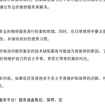
广场写字楼10层06室（需提前预约）
通过专业的维修服务来解决。
心写字楼B座13层07室（需提前预约）
安国际中心E座6楼10室（需提前预约）
B座17层1707室（需提前预约）
写字楼A座10层1002室（需提前预约）
专业的维修服务进行检查和修理。同时，在日常使用中要注
心东1幢20楼2002室（需提前预约）
伤，并保持良好的使用习惯。
街70号华润万象城写字楼（鄂尔多斯大厦）23层2326室（需
州中心写字楼21层2102室（需提前预约）
的电池问题到复杂的技术缺陷都有可能成为其偷停的原因。
国际金融中心写字楼20层01室（需提前预约）
好地维护自己的名士手表，享受它带来的美好时光。
士售后服务中心（需提前预约）
后服务中心（需提前预约）
后服务中心（需提前预约）
彩内容。如果您还有其他关于名士手表维护和保养的问题，
后服务中心（需提前预约）
务。
售后服务中心（需提前预约）
售后服务中心（需提前预约）
售后服务中心（需提前预约）