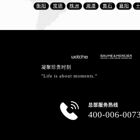
内蒙古自治区包头市青山区幸福路甲
衡阳
常德
株洲
湘潭
黄石
襄阳
内蒙古自治区赤峰市红山区哈达街名
内蒙古自治区鄂尔多斯市东胜区伊金
内蒙古自治区呼伦贝尔市海拉尔区中
内蒙古自治区通辽市科尔沁区明仁大
内蒙古自治区乌海市海勃湾区人民南
内蒙古自治区乌兰察布市集宁区恩和
内蒙古自治区锡林郭勒盟市锡林浩特
凝聚珍贵时刻
内蒙古自治区兴安盟市乌兰浩特市兴
"Life is about moments.”
山西省大同市平城区迎宾街名士售后
山西省晋城市城区黄华街名士售后服
山西省晋中市榆次区顺城街名士售后
总部服务热线
山西省临汾市尧都区解放路名士售后
400-006-007
山西省吕梁市离石区永宁中路与建设
山西省朔州市朔城区怡西路与鄯阳西
山西省忻州市忻府区和平东街与七一