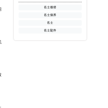
名士维修
间
名士保养
名士
名士配件
机
致
上