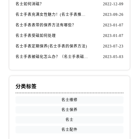
山西省阳泉市郊区平阳东街与新城大道交叉口名士售后服务中心（需提前预约）
名士如何消磁？
2022-12-09
山西省运城市盐湖区河东街名士售后服务中心（需提前预约）
名士手表充满女性魅力！(名士手表推荐！)
2023-09-26
山西省长治市潞州区英雄中路名士售后服务中心（需提前预约）
名士手表表带的保养方法有哪些？
2023-01-07
山西省太原市迎泽区迎泽街道解放路15号亨得利名表维修授权店3楼名士售后服务中心（需提前预约）
名士手表受磁如何处理
2023-01-07
天津市和平区赤峰道136号天津国际金融中心26层2603室名士售后服务中心（需提前预约）
安徽省安庆市迎江区人民路名士售后服务中心（需提前预约）
名士手表定期保养(名士手表的保养方法)
2023-07-23
安徽省蚌埠市蚌山区淮河路名士售后服务中心（需提前预约）
名士手表被磁化怎么办？（名士手表磁化处理方法）
2023-05-03
安徽省亳州市谯城区魏武大道名士售后服务中心（需提前预约）
安徽省池州市贵池区长江路名士售后服务中心（需提前预约）
安徽省滁州市琅琊区南谯北路名士售后服务中心（需提前预约）
分类标签
安徽省阜阳市颍州区颍州北路名士售后服务中心（需提前预约）
安徽省淮北市相山区淮海路名士售后服务中心（需提前预约）
名士维修
安徽省淮南市田家庵区国庆中路名士售后服务中心（需提前预约）
名士保养
安徽省黄山市屯溪区黄山西路名士售后服务中心（需提前预约）
名士
安徽省六安市金安区解放中路名士售后服务中心（需提前预约）
名士配件
安徽省马鞍山市雨山区湖南西路名士售后服务中心（需提前预约）