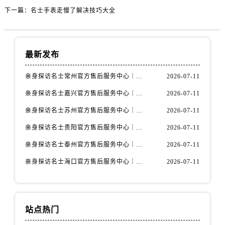
内蒙古自治区包头市青山区幸福路甲3号王府井百货名表维修名士售后服务中心（需提前预约）
下一篇：
名士手表走慢了解决技巧大全
内蒙古自治区赤峰市红山区哈达街名士售后服务中心（需提前预约）
内蒙古自治区鄂尔多斯市东胜区伊金霍洛街名士售后服务中心（需提前预约）
内蒙古自治区呼伦贝尔市海拉尔区中央街名士售后服务中心（需提前预约）
最新发布
内蒙古自治区通辽市科尔沁区明仁大街名士售后服务中心（需提前预约）
内蒙古自治区乌海市海勃湾区人民南路名士售后服务中心（需提前预约）
亲身探访名士常州官方售后服务中心｜全新官方服务电话与地址（2026年7月最新）
2026-07-11
内蒙古自治区乌兰察布市集宁区恩和大街名士售后服务中心（需提前预约）
亲身探访名士嘉兴官方售后服务中心｜全新地址和售后电话（2026年7月最新）
2026-07-11
内蒙古自治区锡林郭勒盟市锡林浩特市光明街与额尔敦路交叉口名士售后服务中心（需提前预约）
亲身探访名士苏州官方售后服务中心｜服务热线与门店详细地址（2026年7月最新）
2026-07-11
内蒙古自治区兴安盟市乌兰浩特市兴安大街名士售后服务中心（需提前预约）
亲身探访名士贵阳官方售后服务中心｜网点地址与电话（2026年7月最新）
2026-07-11
山西省大同市平城区迎宾街名士售后服务中心（需提前预约）
山西省晋城市城区黄华街名士售后服务中心（需提前预约）
亲身探访名士泰州官方售后服务中心｜最新网点地址及热线（2026年7月最新）
2026-07-11
山西省晋中市榆次区顺城街名士售后服务中心（需提前预约）
亲身探访名士海口官方售后服务中心｜全部地址与售后电话（2026年7月最新）
2026-07-11
山西省临汾市尧都区解放路名士售后服务中心（需提前预约）
山西省吕梁市离石区永宁中路与建设街交叉口名士售后服务中心（需提前预约）
山西省朔州市朔城区怡西路与鄯阳西街交汇处名士售后服务中心（需提前预约）
站点热门
山西省忻州市忻府区和平东街与七一南路交叉口名士售后服务中心（需提前预约）