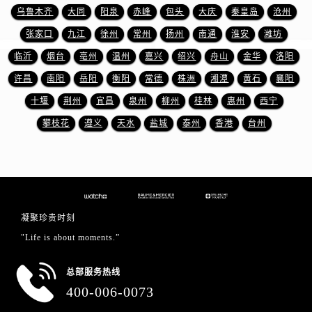
江苏省徐州市鼓楼区淮海东路29号苏宁广场IFC国际金融中心35层3508室名士售后服务中心（需提前预约）
乌鲁木齐
大同
阳泉
赤峰
包头
大庆
秦皇岛
沧州
江苏省盐城市盐都区世纪大道5号盐城金融城写字楼1号楼16层1604室名士售后服务中心（需提前预约）
张家口
九江
徐州
常州
扬州
南通
淮安
潍坊
江苏省扬州市邗江区国展路29号星耀天地写字楼1号楼18层1803室名士售后服务中心（需提前预约）
临沂
烟台
亳州
温州
嘉兴
绍兴
舟山
金华
洛阳
江苏省镇江市京口区中山东路名士售后服务中心（需提前预约）
许昌
南阳
岳阳
衡阳
常德
株洲
湘潭
黄石
襄阳
江西省抚州市临川区赣东大道名士售后服务中心（需提前预约）
十堰
荆州
宜昌
泉州
柳州
桂林
惠州
西宁
江西省赣州市章贡区文清路名士售后服务中心（需提前预约）
江西省吉安市吉州区井冈山大道名士售后服务中心（需提前预约）
攀枝花
遵义
天水
盐城
泰州
香港
台州
江西省景德镇市珠山区珠山中路名士售后服务中心（需提前预约）
江西省九江市浔阳区浔阳路名士售后服务中心（需提前预约）
江西省南昌市红谷滩新区红谷中大道998号绿地双子塔（中央广场）A1座办公楼14层1407室名士售后服务中心（需提前预约）
江西省萍乡市安源区萍安北大道与康庄路交叉口名士售后服务中心（需提前预约）
凝聚珍贵时刻
江西省上饶市信州区滨江西路名士售后服务中心（需提前预约）
"Life is about moments.”
江西省新余市渝水区北湖西路名士售后服务中心（需提前预约）
江西省宜春市袁州区中山中路名士售后服务中心（需提前预约）
总部服务热线
江西省鹰潭市月湖区胜利东路名士售后服务中心（需提前预约）
400-006-0073
山东省德州市德城区东风中路名士售后服务中心（需提前预约）