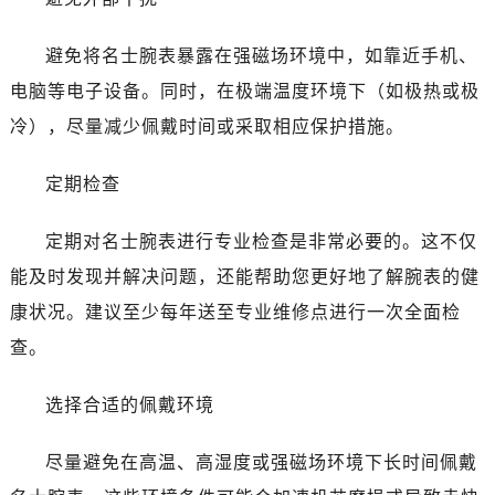
昆明市盘龙区北京路928号同德昆明广场写字楼10层06室（需提前预约）
石家庄市长安区中山东路39号勒泰中心写字楼B座13层07室（需提前预约）
避免将名士腕表暴露在强磁场环境中，如靠近手机、
西安市碑林区南关正街88号华侨城长安国际中心E座6楼10室（需提前预约）
电脑等电子设备。同时，在极端温度环境下（如极热或极
海口市龙华区金贸东路5号海口华润大厦B座17层1707室（需提前预约）
冷），尽量减少佩戴时间或采取相应保护措施。
唐山市路南区新华东道100号万达广场写字楼A座10层1002室（需提前预约）
台州市椒江区东海大道1800号腾达中心东1幢20楼2002室（需提前预约）
定期检查
内蒙古自治区呼和浩特市玉泉区大学西街70号华润万象城写字楼（鄂尔多斯大厦）23层2326室（需提前预约）
甘肃省兰州市七里河区西津西路16号兰州中心写字楼21层2102室（需提前预约）
定期对名士腕表进行专业检查是非常必要的。这不仅
重庆市解放碑渝中区民权路28号英利国际金融中心写字楼20层01室（需提前预约）
能及时发现并解决问题，还能帮助您更好地了解腕表的健
黑龙江省大庆市萨尔图区会战大街名士售后服务中心（需提前预约）
康状况。建议至少每年送至专业维修点进行一次全面检
黑龙江省鹤岗市向阳区红军路名士售后服务中心（需提前预约）
查。
黑龙江省黑河市爱辉区中央街名士售后服务中心（需提前预约）
黑龙江省鸡西市鸡冠区红军路名士售后服务中心（需提前预约）
选择合适的佩戴环境
黑龙江省佳木斯市向阳区长安路名士售后服务中心（需提前预约）
黑龙江省牡丹江市东安区太平路名士售后服务中心（需提前预约）
尽量避免在高温、高湿度或强磁场环境下长时间佩戴
黑龙江省七台河市桃山区大同街名士售后服务中心（需提前预约）