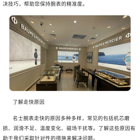
南昌市红谷滩新区红谷中大道998号绿地双子塔（中央广场）A1座办公楼14层07室（需提前预约）
决技巧，帮助您保持腕表的精准度。
济南市历下区经十路11111号华润中心写字楼（万象城）15层1508室（需提前预约）
广州市天河区天河路230号万菱汇国际中心写字楼A塔7层704室（需提前预约）
广州市越秀区环市东路371-375号世界贸易中心大厦南塔写字楼15层07室（需提前预约）
深圳市罗湖区深南东路5001号华润大厦写字楼17层1701室（需提前预约）
惠州市惠城区江北文昌一路7号华贸大厦写字楼1座30层05室（需提前预约）
厦门市思明区湖滨东路95号华润大厦写字楼B座11层1104室（需提前预约）
福州市鼓楼区五四路128-1号恒力城写字楼15层03室（需提前预约）
成都市锦江区人民东路6号SAC东原中心写字楼24层2406B室（需提前预约）
重庆市江北区观音桥步行街2号融恒时代广场写字楼9层902室（需提前预约）
长沙市芙蓉区定王台街道建湘路393号世茂环球金融中心写字楼（芙蓉广场）10层13室（需提前预约）
郑州市二七区铭功路10号华润大厦写字楼29层2905室（需提前预约）
了解走快原因
太原市迎泽区解放路15号亨得利名表服务中心（品牌授权店）3层整层（需提前预约）
沈阳市沈河区中街路137号亨得利名表服务中心（品牌授权店）1层整层（需提前预约）
名士腕表走快的原因多种多样，常见的包括机芯磨
沈阳市沈河区中街路83号亨得利名表服务中心（品牌授权店）1层整层（需提前预约）
损、润滑不足、温度变化、磁场干扰等。了解这些原因有
乌鲁木齐市天山区红山路26号时代广场（CCMALL）C座17层17-B（需提前预约）
助于我们采取针对性的措施来解决问题。