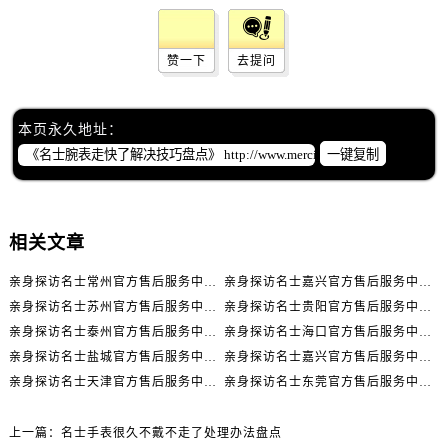
辽宁省丹东市振兴区七经街名士售后服务中心（需提前预约）
辽宁省抚顺市新抚区东一路名士售后服务中心（需提前预约）
赞一下
去提问
辽宁省阜新市海州区解放大街名士售后服务中心（需提前预约）
辽宁省葫芦岛市连山区中央路名士售后服务中心（需提前预约）
辽宁省锦州市古塔区中央大街名士售后服务中心（需提前预约）
本页永久地址：
辽宁省辽阳市白塔区新运大街名士售后服务中心（需提前预约）
一键复制
辽宁省盘锦市兴隆台区石油大街名士售后服务中心（需提前预约）
辽宁省铁岭市银州区南马路名士售后服务中心（需提前预约）
辽宁省营口市站前区市府路与渤海大街交叉口名士售后服务中心（需提前预约）
相关文章
辽宁省沈阳市沈河区中街路137号亨得利名表维修授权店1楼名士售后服务中心（需提前预约）
亲身探访名士常州官方售后服务中心｜全新官方服务电话与地址（2026年7月最新）
亲身探访名士嘉兴官方售后服务中心｜全新地址和售后电话（2026年7月最新）
辽宁省沈阳市沈河区中街路83号亨得利名表维修授权店1楼名士售后服务中心（需提前预约）
亲身探访名士苏州官方售后服务中心｜服务热线与门店详细地址（2026年7月最新）
亲身探访名士贵阳官方售后服务中心｜网点地址与电话（2026年7月最新）
北京市朝阳区建国门外大街甲6号华熙国际中心D座11层1102室名士售后服务中心（需提前预约）
亲身探访名士泰州官方售后服务中心｜最新网点地址及热线（2026年7月最新）
亲身探访名士海口官方售后服务中心｜全部地址与售后电话（2026年7月最新）
北京市东城区东长安街1号王府井东方广场W3座6层602室名士售后服务中心（需提前预约）
亲身探访名士盐城官方售后服务中心｜完整地址与联系电话（2026年7月最新）
亲身探访名士嘉兴官方售后服务中心｜全新维修门店地址及电话（2026年7月最新）
河北省保定市竞秀区朝阳北大街北国先天下名士售后服务中心（需提前预约）
亲身探访名士天津官方售后服务中心｜网点地址及售后热线（2026年7月最新）
亲身探访名士东莞官方售后服务中心｜最新电话和维修地址（2026年7月最新）
内蒙古自治区阿拉善盟市左旗土尔扈特大街名士售后服务中心（需提前预约）
内蒙古自治区巴彦淖尔市临河区新华街名士售后服务中心（需提前预约）
上一篇：
名士手表很久不戴不走了处理办法盘点