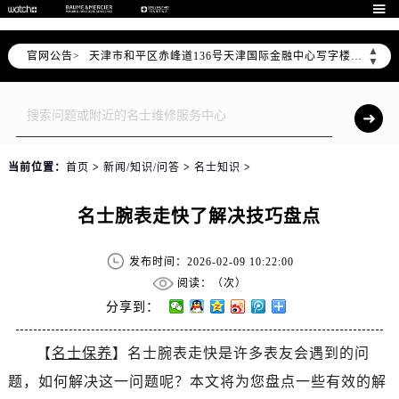
北京市东城区东长安街1号东方广场写字楼W3座6层602室（需提前预约）

北京市朝阳区建国门外大街甲6号华熙国际中心写字楼D座11层1102室（需提前预约）
▲
官网公告>
天津市和平区赤峰道136号天津国际金融中心写字楼26层2603室（需提前预约）
▼
上海市徐汇区虹桥路3号港汇中心写字楼2座37层3705室（需提前预约）
上海市黄浦区南京东路299号宏伊国际广场写字楼8层806室（需提前预约）
南京市秦淮区中山南路1号（新街口）南京中心写字楼22层C1-1室（需提前预约）
常州市新北区龙锦路1590号现代传媒中心写字楼5号楼10层1008室（需提前预约）
当前位置：
首页
>
新闻/知识/问答
>
名士知识
>
徐州市鼓楼区淮海东路29号苏宁广场IFC国际金融中心写字楼35层3508室（需提前预约）
扬州市邗江区国展路29号星耀天地写字楼1号楼18层1803室（需提前预约）
名士腕表走快了解决技巧盘点
盐城市盐都区世纪大道5号盐城金融城写字楼1号楼16层1604室（需提前预约）
泰州市海陵区永定东路399号置地商务中心东塔写字楼（华润万象城）17层1706室（需提前预约）
发布时间：2026-02-09 10:22:00
宁波市江北区大闸南路500号来福士广场办公楼20层2009室（需提前预约）
阅读：（
次）
杭州市上城区钱江路1366号华润大厦写字楼A座5层503-5室（需提前预约）
分享到：
金华市金东区东市南街777号金华万达广场写字楼4号楼22层2209室（需提前预约）
【
名士保养
】名士腕表走快是许多表友会遇到的问
绍兴市越城区胜利东路379号世茂天际中心写字楼8层805室（需提前预约）
题，如何解决这一问题呢？本文将为您盘点一些有效的解
嘉兴市南湖区广益路705号嘉兴世界贸易中心写字楼A座13层1304室（需提前预约）