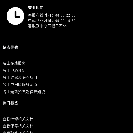
山东省东营市东营区济南路名士售后服务中心（需提前预约）
营业时间
山东省济南市历下区经十路11111号华润中心写字楼（万象城）15层1508室名士售后服务中心（需提前预约）
客服在线时间：08:00-22:00
山东省济宁市任城区太白楼路名士售后服务中心（需提前预约）
中心营业时间：09:00-19:30
客服及中心节假日不休
山东省莱芜市文化南路8号银座商城名表维修一楼名表维修名士售后服务中心（需提前预约）
山东省临沂市兰山区解放路名士售后服务中心（需提前预约）
山东省日照市东港区烟台路名士售后服务中心（需提前预约）
站点导航
山东省泰安市泰山区财源街道泰山大街名士售后服务中心（需提前预约）
山东省威海市环翠区新威海路89号振华商厦一楼名表维修名士售后服务中心（需提前预约）
名士在线服务
山东省潍坊市奎文区东风东街名士售后服务中心（需提前预约）
名士中心介绍
山东省枣庄市滕州市北辛路与善国路交叉口名士售后服务中心（需提前预约）
名士维修及保养项目
名士中国区服务网点
山东省淄博市张店区金晶大道名士售后服务中心（需提前预约）
名士最新资讯及保养知识
上海市黄浦区南京东路299号宏伊国际广场写字楼8层806室名士售后服务中心（需提前预约）
上海市徐汇区虹桥路3号港汇中心2座37层3705室名士售后服务中心（需提前预约）
热门标签
浙江省杭州市上城区钱江路1366号华润大厦A座5层503-5室名士售后服务中心（需提前预约）
浙江省湖州市吴兴区劳动路名士售后服务中心（需提前预约）
查看维修相关文档
查看保养相关文档
浙江省嘉兴市南湖区广益路705号嘉兴世界贸易中心A座13层1304室名士售后服务中心（需提前预约）