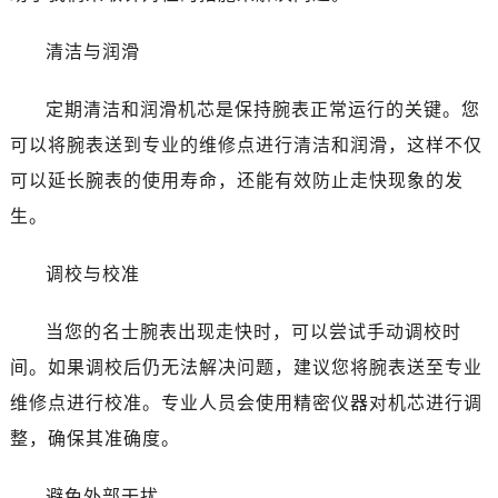
温州市鹿城区锦绣路1067号置信广场10层1015室（需提前预约）
哈尔滨市道里区友谊西路600号富力中心T2座写字楼29层03室（需提前预约）
清洁与润滑
大连市中山区人民路15号国际金融大厦7层G室（需提前预约）
佛山市禅城区季华五路57号万科金融中心C座12层1205室（需提前预约）
定期清洁和润滑机芯是保持腕表正常运行的关键。您
东莞市东城街道鸿福东路1号民盈国贸中心T1写字楼9层907室（需提前预约）
可以将腕表送到专业的维修点进行清洁和润滑，这样不仅
无锡市梁溪区人民中路139号恒隆广场写字楼1座11层1104室（需提前预约）
可以延长腕表的使用寿命，还能有效防止走快现象的发
南通市崇川区工农路57号圆融广场写字楼16层1603室（需提前预约）
生。
苏州市苏州工业园区星港街199号苏州中心办公楼C座22层08室（需提前预约）
武汉市江汉区解放大道686号世界贸易大厦38层09室（需提前预约）
调校与校准
南宁市青秀区金湖路59号地王大厦12楼1224室（需提前预约）
合肥市蜀山区潜山路111号万象城华润大厦B座12楼03室（需提前预约）
当您的名士腕表出现走快时，可以尝试手动调校时
泉州市丰泽区宝洲路729号浦西万达中心写字楼A座7楼709室（需提前预约）
间。如果调校后仍无法解决问题，建议您将腕表送至专业
青岛市南区山东路6号华润大厦B座22层04室（需提前预约）
维修点进行校准。专业人员会使用精密仪器对机芯进行调
烟台市芝罘区胜利路139号万达金融中心A座907室（需提前预约）
整，确保其准确度。
长春市朝阳区西安大路727号中银大厦A座(旺进大厦)18层09室（需提前预约）
贵阳市南明区都司高架桥路33号亨特国际金融中心14楼14D（需提前预约）
避免外部干扰