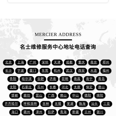
安徽省宿州市埇桥区人民中路名士售后服务中心（需提前预约）
安徽省铜陵市铜官区石城大道名士售后服务中心（需提前预约）
安徽省芜湖市镜湖区中山路步行街名士售后服务中心（需提前预约）
安徽省宣城市宣州区叠嶂西路名士售后服务中心（需提前预约）
福建省龙岩市新罗区九一南路名士售后服务中心（需提前预约）
MERCIER ADDRESS
福建省南平市建阳区人民西路名士售后服务中心（需提前预约）
福建省宁德市蕉城区天湖东路名士售后服务中心（需提前预约）
名士维修服务中心地址电话查询
福建省莆田市城厢区霞林街道荔华东大道名士售后服务中心（需提前预约）
福建省三明市三元区东乾二路名士售后服务中心（需提前预约）
北京
上海
广州
深圳
天津
成都
重庆
南京
郑州
福建省漳州市龙文区步港路名士售后服务中心（需提前预约）
长沙
宁波
厦门
东莞
杭州
武汉
西安
大连
福州
江苏省常州市新北区龙锦路1590号现代传媒中心5号楼10层1008室名士售后服务中心（需提前预约）
贵阳
哈尔滨
合肥
济南
昆明
南昌
南宁
青岛
江苏省淮安市清江浦区淮海北路名士售后服务中心（需提前预约）
沈阳
石家庄
苏州
长春
河北
太原
保定
唐山
江苏省连云港市海州区通灌北路名士售后服务中心（需提前预约）
邯郸
廊坊
昆山
广西
佛山
中山
德阳
绵阳
江苏省南京市秦淮区中山南路1号南京中心22层22-C1-C3室名士售后服务中心（需提前预约）
江苏省宿迁市宿城区西湖路名士售后服务中心（需提前预约）
齐齐哈尔
呼和浩特
吉林
无锡
芜湖
珠海
汕头
三亚
江苏省泰州市海陵区永定东路399号置地商务中心东塔（华润万象城）17层1706室名士售后服务中心（需提前预约）
海口
赣州
漳州
拉萨
青海
新疆
兰州
银川