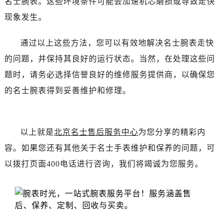
名士腕表。这些环境条件可能会加速机芯磨损或导致走快
黑龙江省齐齐哈尔市龙沙区龙华路名士售后服务中心（需提前预约）
现象发生。
黑龙江省双鸭山市尖山区新兴大街名士售后服务中心（需提前预约）
黑龙江省绥化市北林区新华街与康庄路交叉口名士售后服务中心（需提前预约）
通过以上这些方法，您可以有效地解决名士腕表走快
黑龙江省伊春市伊美区通河路名士售后服务中心（需提前预约）
的问题，并保持其良好的运行状态。当然，在处理这些问
吉林省白城市洮北区明仁南街名士售后服务中心（需提前预约）
吉林省白山市浑江区浑江大街名士售后服务中心（需提前预约）
题时，请务必选择信誉良好的维修服务提供商，以确保您
吉林省吉林市船营区河南街名士售后服务中心（需提前预约）
的名士腕表得到妥善维护和修理。
吉林省辽源市龙山区人民大街名士售后服务中心（需提前预约）
吉林省梅河口市新华街道梅河大街名士售后服务中心（需提前预约）
吉林省四平市铁东区紫气大路与南九经街交汇处名士售后服务中心（需提前预约）
以上就是
北京名士售后服务中心
为您分享的精彩内
吉林省松原市宁江区五环大街名士售后服务中心（需提前预约）
容。如果您还有其他关于名士手表维护和保养的问题，可
吉林省通化市东昌区环通乡江南大街名士售后服务中心（需提前预约）
以拨打页面400电话进行咨询，我们将竭诚为您服务。
吉林省延边市延吉市解放路名士售后服务中心（需提前预约）
辽宁省鞍山市铁东区站前街名士售后服务中心（需提前预约）
辽宁省本溪市平山区胜利路名士售后服务中心（需提前预约）
辽宁省朝阳市双塔区新华路名士售后服务中心（需提前预约）