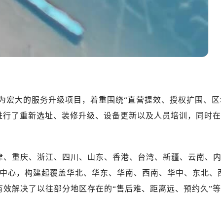
心写字楼B座13层07室（需提前预约）
安国际中心E座6楼10室（需提前预约）
B座17层1707室（需提前预约）
写字楼A座10层1002室（需提前预约）
心东1幢20楼2002室（需提前预约）
街70号华润万象城写字楼（鄂尔多斯大厦）23层2326室（需
州中心写字楼21层2102室（需提前预约）
为宏大的服务升级项目，着重围绕“直营提效、授权扩围、区
国际金融中心写字楼20层01室（需提前预约）
进行了重新选址、装修升级、设备更新以及人员培训，同时在
士售后服务中心（需提前预约）
后服务中心（需提前预约）
后服务中心（需提前预约）
天津、重庆、浙江、四川、山东、香港、台湾、新疆、云南、
后服务中心（需提前预约）
售后服务中心（需提前预约）
务中心，构建起覆盖华北、华东、华南、西南、华中、东北、
售后服务中心（需提前预约）
有效解决了以往部分地区存在的“售后难、距离远、预约久”等
售后服务中心（需提前预约）
士售后服务中心（需提前预约）