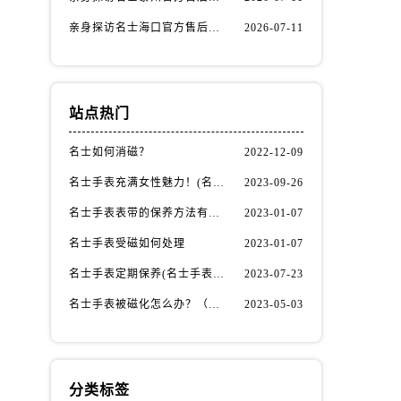
亲身探访名士海口官方售后服务中心｜全部地址与售后电话（2026年7月最新）
2026-07-11
站点热门
名士如何消磁？
2022-12-09
名士手表充满女性魅力！(名士手表推荐！)
2023-09-26
名士手表表带的保养方法有哪些？
2023-01-07
）
名士手表受磁如何处理
2023-01-07
名士手表定期保养(名士手表的保养方法)
2023-07-23
名士手表被磁化怎么办？（名士手表磁化处理方法）
2023-05-03
分类标签