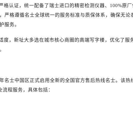
士售后服务中心（需提前预约）
严格认证，统一配备了瑞士进口的精密检测仪器、100%原厂
路交叉口名士售后服务中心（需提前预约）
，严格遵循名士全球统一的服务标准与质保体系，确保无论
后服务中心（需提前预约）
护服务。
后服务中心（需提前预约）
后服务中心（需提前预约）
适度，新址大多选在城市核心商圈的高端写字楼，优化了服
服务中心（需提前预约）
。
后服务中心（需提前预约）
士售后服务中心（需提前预约）
经街交汇处名士售后服务中心（需提前预约）
后服务中心（需提前预约）
6年名士中国区正式启用全新的全国官方售后热线名士。该热
名士售后服务中心（需提前预约）
站式全流程服务，具体包括：
服务中心（需提前预约）
服务中心（需提前预约）
服务中心（需提前预约）
服务中心（需提前预约）
服务中心（需提前预约）