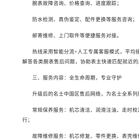
腕表故障咨询、价格查询、进度跟踪；
辽宁省抚顺市新抚区东一路名士售后
辽宁省阜新市海州区解放大街名士售
防水检测、真伪鉴定、配件更换等服务咨询；
辽宁省葫芦岛市连山区中央路名士售
辽宁省锦州市古塔区中央大街名士售
邮寄维修、上门取件等便捷服务对接。
辽宁省辽阳市白塔区新运大街名士售
辽宁省盘锦市兴隆台区石油大街名士
热线采用智能分流+人工专属客服模式，平均
辽宁省铁岭市银州区南马路名士售后
解答各类腕表售后问题，协助表主快速匹配就近的
辽宁省营口市站前区市府路与渤海大
辽宁省沈阳市沈河区中街路137号亨
三、服务内容：全生命周期，专业守护
辽宁省沈阳市沈河区中街路83号亨
北京市朝阳区建国门外大街甲6号华熙
升级后的名士中国区售后网络，为名士全系列
北京市东城区东长安街1号王府井东方
河北省保定市竞秀区朝阳北大街北国
常规保养服务：机芯清洁、润滑注油、走时校
内蒙古自治区阿拉善盟市左旗土尔扈
行；
内蒙古自治区巴彦淖尔市临河区新华
内蒙古自治区包头市青山区幸福路甲
故障维修服务：机芯修复、零件更换、表壳维