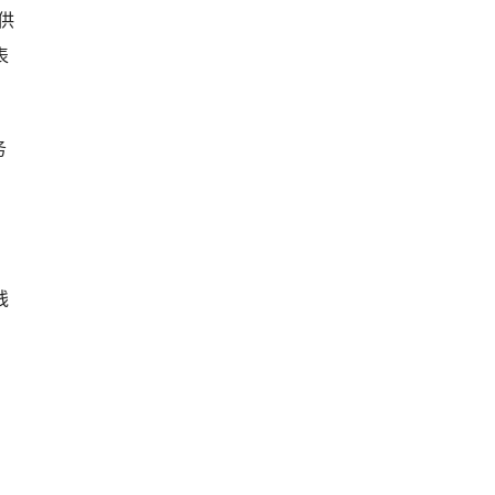
供
表
务
线