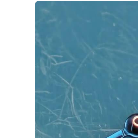
济南市历下区经十路11111号华润中
广州市天河区天河路230号万菱汇国
广州市越秀区环市东路371-375号
深圳市罗湖区深南东路5001号华润大
惠州市惠城区江北文昌一路7号华贸大
厦门市思明区湖滨东路95号华润大厦写
福州市鼓楼区五四路128-1号恒力城
成都市锦江区人民东路6号SAC东原中
重庆市江北区观音桥步行街2号融恒时
长沙市芙蓉区定王台街道建湘路393
郑州市二七区铭功路10号华润大厦写字
太原市迎泽区解放路15号亨得利名
沈阳市沈河区中街路137号亨得利名
沈阳市沈河区中街路83号亨得利名
乌鲁木齐市天山区红山路26号时代广场
温州市鹿城区锦绣路1067号置信广场