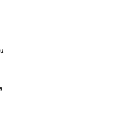
提前预约）
域
内
西