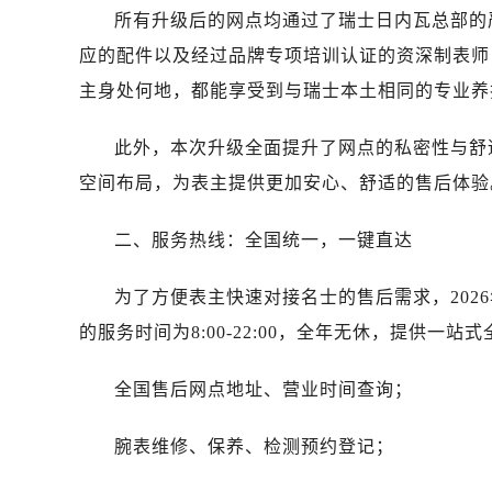
黑龙江省双鸭山市尖山区新兴大街名
所有升级后的网点均通过了瑞士日内瓦总部的
黑龙江省绥化市北林区新华街与康庄
应的配件以及经过品牌专项培训认证的资深制表师
黑龙江省伊春市伊美区通河路名士售
主身处何地，都能享受到与瑞士本土相同的专业养
吉林省白城市洮北区明仁南街名士售
吉林省白山市浑江区浑江大街名士售
此外，本次升级全面提升了网点的私密性与舒
吉林省吉林市船营区河南街名士售后
空间布局，为表主提供更加安心、舒适的售后体验
吉林省辽源市龙山区人民大街名士售
吉林省梅河口市新华街道梅河大街名
二、服务热线：全国统一，一键直达
吉林省四平市铁东区紫气大路与南九
吉林省松原市宁江区五环大街名士售
为了方便表主快速对接名士的售后需求，202
吉林省通化市东昌区环通乡江南大街
的服务时间为8:00-22:00，全年无休，提供一
吉林省延边市延吉市解放路名士售后
辽宁省鞍山市铁东区站前街名士售后
全国售后网点地址、营业时间查询；
辽宁省本溪市平山区胜利路名士售后
辽宁省朝阳市双塔区新华路名士售后
腕表维修、保养、检测预约登记；
辽宁省丹东市振兴区七经街名士售后