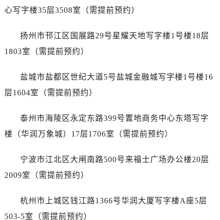
黑龙江省七台河市桃山区大同街名士售后服务中心（需提前预约）
心写字楼35层3508室（需提前预约）
黑龙江省齐齐哈尔市龙沙区龙华路名士售后服务中心（需提前预约）
黑龙江省双鸭山市尖山区新兴大街名士售后服务中心（需提前预约）
扬州市邗江区国展路29号星耀天地写字楼1号楼18层
黑龙江省绥化市北林区新华街与康庄路交叉口名士售后服务中心（需提前预约）
1803室（需提前预约）
黑龙江省伊春市伊美区通河路名士售后服务中心（需提前预约）
吉林省白城市洮北区明仁南街名士售后服务中心（需提前预约）
盐城市盐都区世纪大道5号盐城金融城写字楼1号楼16
吉林省白山市浑江区浑江大街名士售后服务中心（需提前预约）
层1604室（需提前预约）
吉林省吉林市船营区河南街名士售后服务中心（需提前预约）
吉林省辽源市龙山区人民大街名士售后服务中心（需提前预约）
泰州市海陵区永定东路399号置地商务中心东塔写字
吉林省梅河口市新华街道梅河大街名士售后服务中心（需提前预约）
楼（华润万象城）17层1706室（需提前预约）
吉林省四平市铁东区紫气大路与南九经街交汇处名士售后服务中心（需提前预约）
吉林省松原市宁江区五环大街名士售后服务中心（需提前预约）
宁波市江北区大闸南路500号来福士广场办公楼20层
吉林省通化市东昌区环通乡江南大街名士售后服务中心（需提前预约）
2009室（需提前预约）
吉林省延边市延吉市解放路名士售后服务中心（需提前预约）
辽宁省鞍山市铁东区站前街名士售后服务中心（需提前预约）
杭州市上城区钱江路1366号华润大厦写字楼A座5层
辽宁省本溪市平山区胜利路名士售后服务中心（需提前预约）
503-5室（需提前预约）