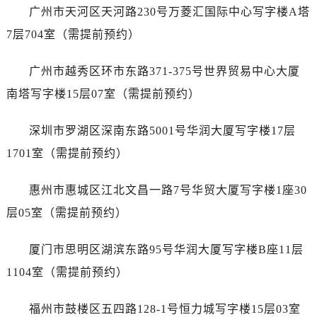
内蒙古自治区巴彦淖尔市临河区新华街名士售后服务中心（需提前预约）
广州市天河区天河路230号万菱汇国际中心写字楼A塔
内蒙古自治区包头市青山区幸福路甲3号王府井百货名表维修名士售后服务中心（需提前预约）
7层704室（需提前预约）
内蒙古自治区赤峰市红山区哈达街名士售后服务中心（需提前预约）
内蒙古自治区鄂尔多斯市东胜区伊金霍洛街名士售后服务中心（需提前预约）
广州市越秀区环市东路371-375号世界贸易中心大厦
内蒙古自治区呼伦贝尔市海拉尔区中央街名士售后服务中心（需提前预约）
南塔写字楼15层07室（需提前预约）
内蒙古自治区通辽市科尔沁区明仁大街名士售后服务中心（需提前预约）
内蒙古自治区乌海市海勃湾区人民南路名士售后服务中心（需提前预约）
深圳市罗湖区深南东路5001号华润大厦写字楼17层
内蒙古自治区乌兰察布市集宁区恩和大街名士售后服务中心（需提前预约）
1701室（需提前预约）
内蒙古自治区锡林郭勒盟市锡林浩特市光明街与额尔敦路交叉口名士售后服务中心（需提前预约）
内蒙古自治区兴安盟市乌兰浩特市兴安大街名士售后服务中心（需提前预约）
惠州市惠城区江北文昌一路7号华贸大厦写字楼1座30
山西省大同市平城区迎宾街名士售后服务中心（需提前预约）
层05室（需提前预约）
山西省晋城市城区黄华街名士售后服务中心（需提前预约）
山西省晋中市榆次区顺城街名士售后服务中心（需提前预约）
厦门市思明区湖滨东路95号华润大厦写字楼B座11层
山西省临汾市尧都区解放路名士售后服务中心（需提前预约）
1104室（需提前预约）
山西省吕梁市离石区永宁中路与建设街交叉口名士售后服务中心（需提前预约）
山西省朔州市朔城区怡西路与鄯阳西街交汇处名士售后服务中心（需提前预约）
福州市鼓楼区五四路128-1号恒力城写字楼15层03室