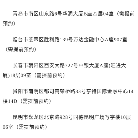
浙江省嘉兴市南湖区广益路705号嘉兴世界贸易中心A座13层1304室名士售后服务中心（需提前预约）
浙江省金华市金东区东市南街777号金华万达广场4号楼22楼2209室名士售后服务中心（需提前预约）
青岛市南区山东路6号华润大厦B座22层04室（需提前
浙江省丽水市莲都区解放街名士售后服务中心（需提前预约）
预约）
浙江省宁波市江北区大闸南路500号来福士广场办公楼20层2009室名士售后服务中心（需提前预约）
浙江省衢州市柯城区上街名士售后服务中心（需提前预约）
烟台市芝罘区胜利路139号万达金融中心A座907室
浙江省绍兴市越城区胜利东路379号世茂天际中心写字楼8层805室名士售后服务中心（需提前预约）
（需提前预约）
浙江省舟山市定海区解放东路名士售后服务中心（需提前预约）
澳门特别行政区大堂区议事亭前地（新马路）名士售后服务中心（需提前预约）
长春市朝阳区西安大路727号中银大厦A座(旺进大
澳门特别行政区风顺堂区南湾大马路名士售后服务中心（需提前预约）
厦)18层09室（需提前预约）
澳门特别行政区花地玛堂区关闸广场名士售后服务中心（需提前预约）
澳门特别行政区花王堂区大三巴商圈名士售后服务中心（需提前预约）
贵阳市南明区都司高架桥路33号亨特国际金融中心14
澳门特别行政区嘉模堂区官也街名士售后服务中心（需提前预约）
楼14D（需提前预约）
澳门省路氹城市金光大道名士售后服务中心（需提前预约）
澳门特别行政区望德堂区塔石广场名士售后服务中心（需提前预约）
昆明市盘龙区北京路928号同德昆明广场写字楼10层
福建省福州市鼓楼区五四路128-1号恒力城写字楼15层03室名士售后服务中心（需提前预约）
06室（需提前预约）
福建省厦门市思明区湖滨东路95号万象城华润大厦B座11层1104室名士售后服务中心（需提前预约）