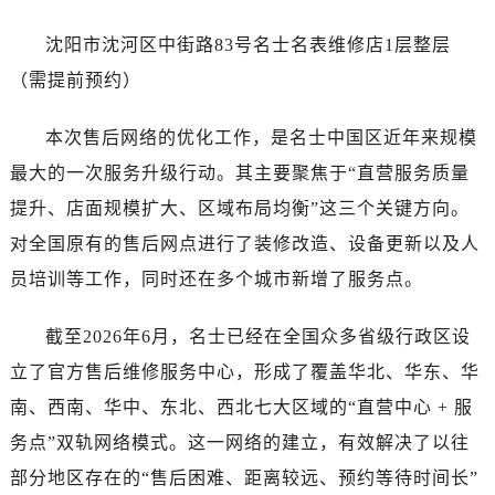
新疆维吾尔自治区博乐市博乐市北京路名士售后服务中心（需提前预约）
新疆维吾尔自治区昌吉市延安北路名士售后服务中心（需提前预约）
沈阳市沈河区中街路83号名士名表维修店1层整层
新疆维吾尔自治区阜康市博峰路名士售后服务中心（需提前预约）
（需提前预约）
新疆维吾尔自治区哈密市伊州区建国北路名士售后服务中心（需提前预约）
新疆维吾尔自治区和田市和田市北京西路名士售后服务中心（需提前预约）
本次售后网络的优化工作，是名士中国区近年来规模
新疆维吾尔自治区胡杨河市胡杨河市胡杨路名士售后服务中心（需提前预约）
最大的一次服务升级行动。其主要聚焦于“直营服务质量
新疆维吾尔自治区霍尔果斯市亚欧北路名士售后服务中心（需提前预约）
提升、店面规模扩大、区域布局均衡”这三个关键方向。
新疆维吾尔自治区喀什市解放北路名士售后服务中心（需提前预约）
对全国原有的售后网点进行了装修改造、设备更新以及人
新疆维吾尔自治区可克达拉市幸福路名士售后服务中心（需提前预约）
员培训等工作，同时还在多个城市新增了服务点。
新疆维吾尔自治区克拉玛依市克拉玛依区友谊路名士售后服务中心（需提前预约）
新疆维吾尔自治区库车市库车市文化东路名士售后服务中心（需提前预约）
截至2026年6月，名士已经在全国众多省级行政区设
新疆维吾尔自治区库尔勒市库尔勒市人民东路名士售后服务中心（需提前预约）
立了官方售后维修服务中心，形成了覆盖华北、华东、华
新疆维吾尔自治区奎屯市团结西街名士售后服务中心（需提前预约）
南、西南、华中、东北、西北七大区域的“直营中心 + 服
新疆维吾尔自治区昆玉市昆泉街名士售后服务中心（需提前预约）
务点”双轨网络模式。这一网络的建立，有效解决了以往
新疆维吾尔自治区沙湾市三道河子镇世纪大道南路名士售后服务中心（需提前预约）
新疆维吾尔自治区石河子市北二路名士售后服务中心（需提前预约）
部分地区存在的“售后困难、距离较远、预约等待时间长”