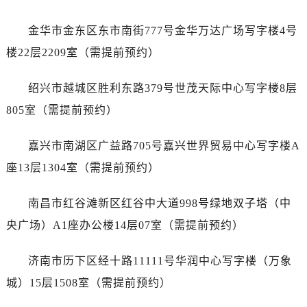
辽宁省朝阳市双塔区新华路名士售后服务中心（需提前预约）
辽宁省丹东市振兴区七经街名士售后服务中心（需提前预约）
金华市金东区东市南街777号金华万达广场写字楼4号
辽宁省抚顺市新抚区东一路名士售后服务中心（需提前预约）
楼22层2209室（需提前预约）
辽宁省阜新市海州区解放大街名士售后服务中心（需提前预约）
辽宁省葫芦岛市连山区中央路名士售后服务中心（需提前预约）
绍兴市越城区胜利东路379号世茂天际中心写字楼8层
辽宁省锦州市古塔区中央大街名士售后服务中心（需提前预约）
805室（需提前预约）
辽宁省辽阳市白塔区新运大街名士售后服务中心（需提前预约）
辽宁省盘锦市兴隆台区石油大街名士售后服务中心（需提前预约）
嘉兴市南湖区广益路705号嘉兴世界贸易中心写字楼A
辽宁省铁岭市银州区南马路名士售后服务中心（需提前预约）
座13层1304室（需提前预约）
辽宁省营口市站前区市府路与渤海大街交叉口名士售后服务中心（需提前预约）
辽宁省沈阳市沈河区中街路137号亨得利名表维修授权店1楼名士售后服务中心（需提前预约）
南昌市红谷滩新区红谷中大道998号绿地双子塔（中
辽宁省沈阳市沈河区中街路83号亨得利名表维修授权店1楼名士售后服务中心（需提前预约）
央广场）A1座办公楼14层07室（需提前预约）
北京市朝阳区建国门外大街甲6号华熙国际中心D座11层1102室名士售后服务中心（需提前预约）
北京市东城区东长安街1号王府井东方广场W3座6层602室名士售后服务中心（需提前预约）
济南市历下区经十路11111号华润中心写字楼（万象
河北省保定市竞秀区朝阳北大街北国先天下名士售后服务中心（需提前预约）
城）15层1508室（需提前预约）
内蒙古自治区阿拉善盟市左旗土尔扈特大街名士售后服务中心（需提前预约）