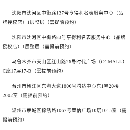
安徽省马鞍山市雨山区湖南西路名士售后服务中心（需提前预约）
安徽省宿州市埇桥区人民中路名士售后服务中心（需提前预约）
沈阳市沈河区中街路137号亨得利名表服务中心（品
安徽省铜陵市铜官区石城大道名士售后服务中心（需提前预约）
牌授权店）1层整层（需提前预约）
安徽省芜湖市镜湖区中山路步行街名士售后服务中心（需提前预约）
安徽省宣城市宣州区叠嶂西路名士售后服务中心（需提前预约）
沈阳市沈河区中街路83号亨得利名表服务中心（品牌
福建省龙岩市新罗区九一南路名士售后服务中心（需提前预约）
授权店）1层整层（需提前预约）
福建省南平市建阳区人民西路名士售后服务中心（需提前预约）
福建省宁德市蕉城区天湖东路名士售后服务中心（需提前预约）
乌鲁木齐市天山区红山路26号时代广场（CCMALL）
福建省莆田市城厢区霞林街道荔华东大道名士售后服务中心（需提前预约）
C座17层17-B（需提前预约）
福建省三明市三元区东乾二路名士售后服务中心（需提前预约）
福建省漳州市龙文区步港路名士售后服务中心（需提前预约）
台州市椒江区东海大道1800号腾达中心东1幢20楼
江苏省常州市新北区龙锦路1590号现代传媒中心5号楼10层1008室名士售后服务中心（需提前预约）
2002室（需提前预约）
江苏省淮安市清江浦区淮海北路名士售后服务中心（需提前预约）
江苏省连云港市海州区通灌北路名士售后服务中心（需提前预约）
温州市鹿城区锦绣路1067号置信广场10层1015室（需
江苏省南京市秦淮区中山南路1号南京中心22层22-C1-C3室名士售后服务中心（需提前预约）
提前预约）
江苏省宿迁市宿城区西湖路名士售后服务中心（需提前预约）