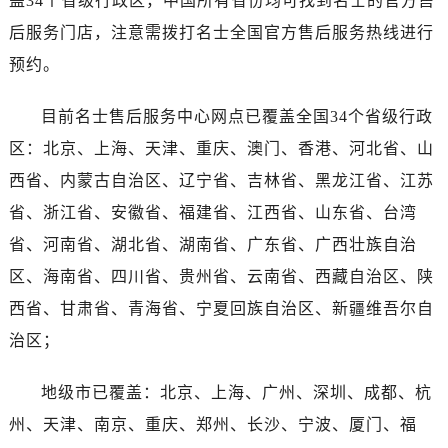
盖34个省级行政区，中国所有省份均可找到名士的官方售
广东省湛江市赤坎区观海北路名士售后服务中心（需提前预约）
后服务门店，注意需拨打名士全国官方售后服务热线进行
广东省肇庆市端州区信安大道与砚都大道交汇处名士售后服务中心（需提前预约）
预约。
广西壮族自治区百色市右江区中山二路名士售后服务中心（需提前预约）
广西壮族自治区北海市海城区北京路名士售后服务中心（需提前预约）
目前名士售后服务中心网点已覆盖全国34个省级行政
广西壮族自治区崇左市江州区石景林街道友谊大道与丽川路交汇处名士售后服务中心（需提前预约）
区：北京、上海、天津、重庆、澳门、香港、河北省、山
广西壮族自治区防城港市港口区金花茶大道名士售后服务中心（需提前预约）
广西壮族自治区贵港市港北区港城街道布山大道与仙衣路交叉口名士售后服务中心（需提前预约）
西省、内蒙古自治区、辽宁省、吉林省、黑龙江省、江苏
广西壮族自治区桂林市秀峰区红岭路名士售后服务中心（需提前预约）
省、浙江省、安徽省、福建省、江西省、山东省、台湾
广西壮族自治区河池市金城江区金城江街道朝阳路名士售后服务中心（需提前预约）
省、河南省、湖北省、湖南省、广东省、广西壮族自治
广西壮族自治区贺州市八步区城东街道灵峰南路名士售后服务中心（需提前预约）
区、海南省、四川省、贵州省、云南省、西藏自治区、陕
广西壮族自治区来宾市兴宾区桂中大道名士售后服务中心（需提前预约）
西省、甘肃省、青海省、宁夏回族自治区、新疆维吾尔自
广西壮族自治区柳州市城中区中山中路名士售后服务中心（需提前预约）
治区；
广西壮族自治区钦州市钦南区金海湾东大街名士售后服务中心（需提前预约）
广西壮族自治区梧州市万秀区龙湖镇高旺路名士售后服务中心（需提前预约）
地级市已覆盖：北京、上海、广州、深圳、成都、杭
广西壮族自治区玉林市玉州区金玉路名士售后服务中心（需提前预约）
州、天津、南京、重庆、郑州、长沙、宁波、厦门、福
海南省儋州市儋州市那大镇兰洋北路名士售后服务中心（需提前预约）