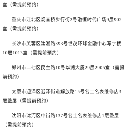
陕西省安康市汉滨区金州路名士售后服务中心（需提前预约）
室（需提前预约）
陕西省宝鸡市渭滨区经二路名士售后服务中心（需提前预约）
陕西省汉中市汉台区北大街名士售后服务中心（需提前预约）
重庆市江北区观音桥步行街2号融恒时代广场9层902
陕西省商洛市商州区州城街名士售后服务中心（需提前预约）
室（需提前预约）
陕西省铜川市王益区红旗街名士售后服务中心（需提前预约）
陕西省渭南市临渭区东风大街名士售后服务中心（需提前预约）
长沙市芙蓉区建湘路393号世茂环球金融中心写字楼
陕西省咸阳市秦都区沣西新城统一西路与白马河路交汇处名士售后服务中心（需提前预约）
10层1013室（需提前预约）
陕西省延安市宝塔区中心街名士售后服务中心（需提前预约）
陕西省榆林市榆阳区长兴路名士售后服务中心（需提前预约）
郑州市二七区民主路10号华润大厦29层2905室（需提
新疆维吾尔自治区阿克苏市东大街名士售后服务中心（需提前预约）
前预约）
新疆维吾尔自治区阿拉尔市胜利大道名士售后服务中心（需提前预约）
新疆维吾尔自治区阿拉山口市友好路名士售后服务中心（需提前预约）
太原市迎泽区迎泽街道解放路15号名士名表维修店3
新疆维吾尔自治区阿勒泰市解放路名士售后服务中心（需提前预约）
层整层（需提前预约）
新疆维吾尔自治区阿图什市光明路名士售后服务中心（需提前预约）
新疆维吾尔自治区白杨市军垦路名士售后服务中心（需提前预约）
沈阳市沈河区中街路137号名士名表维修店1层整层
新疆维吾尔自治区北屯市团结路名士售后服务中心（需提前预约）
（需提前预约）