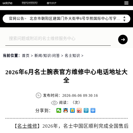
2026年7月名士售后服务中心最新网点地址：

北京市东城区东长安街1号东方广场写字楼W3座6层602室（需提前预约）
▲
官网公告>
北京市朝阳区建国门外大街甲6号华熙国际中心写字楼D座11层1102室（需提前预约）
▼
天津市和平区赤峰道136号天津国际金融中心写字楼26层2603室（需提前预约）
上海市徐汇区虹桥路3号港汇中心写字楼2座37层3705室（需提前预约）
上海市黄浦区南京东路299号宏伊国际广场写字楼8层806室（需提前预约）
南京市秦淮区中山南路1号（新街口）南京中心写字楼22层C1-1室（需提前预约）
当前位置：
首页
>
新闻/知识/问答
>
名士知识
>
常州市新北区龙锦路1590号现代传媒中心写字楼5号楼10层1008室（需提前预约）
徐州市鼓楼区淮海东路29号苏宁广场IFC国际金融中心写字楼35层3508室（需提前预约）
2026年6月名士腕表官方维修中心电话地址大
扬州市邗江区国展路29号星耀天地写字楼1号楼18层1803室（需提前预约）
全
盐城市盐都区世纪大道5号盐城金融城写字楼1号楼16层1604室（需提前预约）
泰州市海陵区永定东路399号置地商务中心东塔写字楼（华润万象城）17层1706室（需提前预约）
发布时间：2026-06-06 09:30:16
宁波市江北区大闸南路500号来福士广场办公楼20层2009室（需提前预约）
阅读：（
次）
杭州市上城区钱江路1366号华润大厦写字楼A座5层503-5室（需提前预约）
分享到：
金华市金东区东市南街777号金华万达广场写字楼4号楼22层2209室（需提前预约）
【
名士维修
】2026年，名士中国区顺利完成全国售后
绍兴市越城区胜利东路379号世茂天际中心写字楼8层805室（需提前预约）