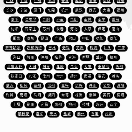
北京
上海
广州
深圳
天津
成都
重庆
南京
郑州
长沙
宁波
厦门
东莞
杭州
武汉
西安
大连
福州
贵阳
哈尔滨
合肥
济南
昆明
南昌
南宁
青岛
沈阳
石家庄
苏州
长春
河北
太原
保定
唐山
邯郸
廊坊
昆山
广西
佛山
中山
德阳
绵阳
齐齐哈尔
呼和浩特
吉林
无锡
芜湖
珠海
汕头
三亚
海口
赣州
漳州
拉萨
青海
新疆
兰州
银川
乌鲁木齐
大同
阳泉
赤峰
包头
大庆
秦皇岛
沧州
张家口
九江
徐州
常州
扬州
南通
淮安
潍坊
临沂
烟台
亳州
温州
嘉兴
绍兴
舟山
金华
洛阳
许昌
南阳
岳阳
衡阳
常德
株洲
湘潭
黄石
襄阳
十堰
荆州
宜昌
泉州
柳州
桂林
惠州
西宁
攀枝花
遵义
天水
盐城
泰州
香港
台州