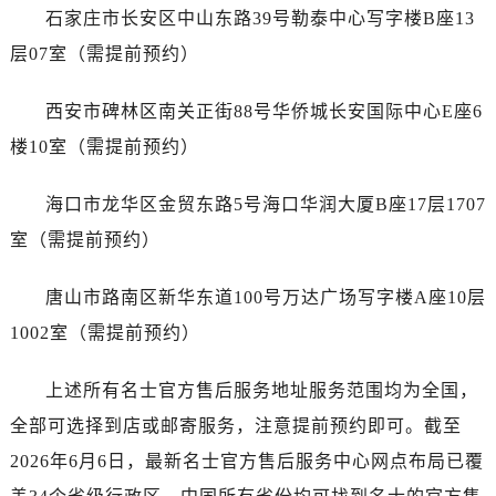
广东省潮州市潮安区新风路与潮汕路交汇处名士售后服务中心（需提前预约）
石家庄市长安区中山东路39号勒泰中心写字楼B座13
广东省广州市天河区天河路230号万菱汇国际中心A塔7层704室名士售后服务中心（需提前预约）
层07室（需提前预约）
广东省广州市越秀区环市东路371-375号世界贸易中心大厦南塔15层1507室名士售后服务中心（需提前预约）
广东省河源市源城区越王大道名士售后服务中心（需提前预约）
西安市碑林区南关正街88号华侨城长安国际中心E座6
广东省惠州市惠城区江北文昌一路7号华贸大厦1座30层3005室名士售后服务中心（需提前预约）
楼10室（需提前预约）
广东省江门市蓬江区广场西路名士售后服务中心（需提前预约）
广东省揭阳市榕城进贤门步行街名士售后服务中心（需提前预约）
海口市龙华区金贸东路5号海口华润大厦B座17层1707
广东省茂名市电白区水东街道迎宾大道名士售后服务中心（需提前预约）
室（需提前预约）
广东省梅州市梅江区金燕大道名士售后服务中心（需提前预约）
广东省清远市清城区湖西路名士售后服务中心（需提前预约）
唐山市路南区新华东道100号万达广场写字楼A座10层
广东省汕头市龙湖区长平路名士售后服务中心（需提前预约）
1002室（需提前预约）
广东省汕尾市城区香洲街道园林社区翠园街名士售后服务中心（需提前预约）
广东省韶关市武江区芙蓉新区与老城中心交汇处名士售后服务中心（需提前预约）
上述所有名士官方售后服务地址服务范围均为全国，
广东省深圳市罗湖区深南东路5001号华润大厦17层1701室名士售后服务中心（需提前预约）
全部可选择到店或邮寄服务，注意提前预约即可。截至
广东省阳江市江城区东风一路名士售后服务中心（需提前预约）
2026年6月6日，最新名士官方售后服务中心网点布局已覆
广东省云浮市云城区金山路名士售后服务中心（需提前预约）