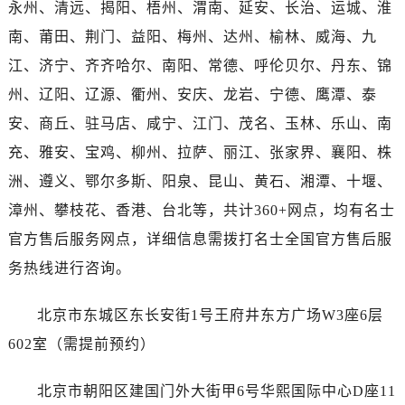
永州、清远、揭阳、梧州、渭南、延安、长治、运城、淮
河南省洛阳市西工区中州中路与解放路交叉口名士售后服务中心（需提前预约）
河南省漯河市源汇区交通路名士售后服务中心（需提前预约）
南、莆田、荆门、益阳、梅州、达州、榆林、威海、九
河南省南阳市宛城区范蠡东路与南都路交叉口名士售后服务中心（需提前预约）
江、济宁、齐齐哈尔、南阳、常德、呼伦贝尔、丹东、锦
河南省平顶山市卫东区建设路名士售后服务中心（需提前预约）
州、辽阳、辽源、衢州、安庆、龙岩、宁德、鹰潭、泰
河南省濮阳市大华龙区开州路绿城路交叉口名士售后服务中心（需提前预约）
安、商丘、驻马店、咸宁、江门、茂名、玉林、乐山、南
河南省三门峡市湖滨区和平路名士售后服务中心（需提前预约）
充、雅安、宝鸡、柳州、拉萨、丽江、张家界、襄阳、株
河南省商丘市梁园区神火大道名士售后服务中心（需提前预约）
洲、遵义、鄂尔多斯、阳泉、昆山、黄石、湘潭、十堰、
河南省新乡市红旗区人民路名士售后服务中心（需提前预约）
漳州、攀枝花、香港、台北等，共计360+网点，均有名士
河南省信阳市浉河区东方红大道名士售后服务中心（需提前预约）
河南省许昌市魏都区建安大道与八龙路交叉口名士售后服务中心（需提前预约）
官方售后服务网点，详细信息需拨打名士全国官方售后服
河南省郑州市二七区民主路10号华润大厦29层2905室名士售后服务中心（需提前预约）
务热线进行咨询。
河南省周口市川汇区七一路名士售后服务中心（需提前预约）
河南省驻马店市驿城区乐山大道与置地大道交叉口名士售后服务中心（需提前预约）
北京市东城区东长安街1号王府井东方广场W3座6层
湖北省鄂州市鄂城区文星大道名士售后服务中心（需提前预约）
602室（需提前预约）
湖北省黄冈市黄州区赤壁大道名士售后服务中心（需提前预约）
湖北省黄石市黄石港区武汉路名士售后服务中心（需提前预约）
北京市朝阳区建国门外大街甲6号华熙国际中心D座11