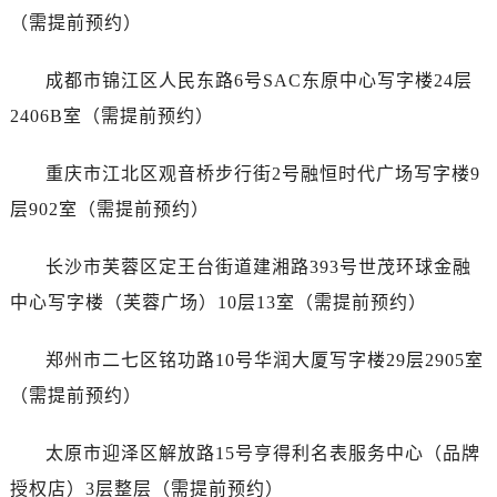
山西省忻州市忻府区和平东街与七一南路交叉口名士售后服务中心（需提前预约）
（需提前预约）
山西省阳泉市郊区平阳东街与新城大道交叉口名士售后服务中心（需提前预约）
山西省运城市盐湖区河东街名士售后服务中心（需提前预约）
成都市锦江区人民东路6号SAC东原中心写字楼24层
山西省长治市潞州区英雄中路名士售后服务中心（需提前预约）
2406B室（需提前预约）
山西省太原市迎泽区迎泽街道解放路15号亨得利名表维修授权店3楼名士售后服务中心（需提前预约）
天津市和平区赤峰道136号天津国际金融中心26层2603室名士售后服务中心（需提前预约）
重庆市江北区观音桥步行街2号融恒时代广场写字楼9
安徽省安庆市迎江区人民路名士售后服务中心（需提前预约）
层902室（需提前预约）
安徽省蚌埠市蚌山区淮河路名士售后服务中心（需提前预约）
安徽省亳州市谯城区魏武大道名士售后服务中心（需提前预约）
长沙市芙蓉区定王台街道建湘路393号世茂环球金融
安徽省池州市贵池区长江路名士售后服务中心（需提前预约）
中心写字楼（芙蓉广场）10层13室（需提前预约）
安徽省滁州市琅琊区南谯北路名士售后服务中心（需提前预约）
安徽省阜阳市颍州区颍州北路名士售后服务中心（需提前预约）
郑州市二七区铭功路10号华润大厦写字楼29层2905室
安徽省淮北市相山区淮海路名士售后服务中心（需提前预约）
（需提前预约）
安徽省淮南市田家庵区国庆中路名士售后服务中心（需提前预约）
安徽省黄山市屯溪区黄山西路名士售后服务中心（需提前预约）
太原市迎泽区解放路15号亨得利名表服务中心（品牌
安徽省六安市金安区解放中路名士售后服务中心（需提前预约）
授权店）3层整层（需提前预约）