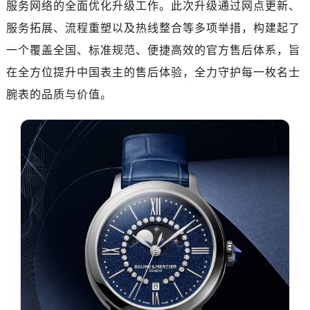
服务网络的全面优化升级工作。此次升级通过网点更新、
嘉兴市南湖区广益路705号嘉兴世界贸易中心写字楼A座13层1304室（需提前预约）
南昌市红谷滩新区红谷中大道998号绿地双子塔（中央广场）A1座办公楼14层07室（需提前预约）
服务拓展、流程重塑以及热线整合等多项举措，构建起了
济南市历下区经十路11111号华润中心写字楼（万象城）15层1508室（需提前预约）
一个覆盖全国、标准规范、便捷高效的官方售后体系，旨
广州市天河区天河路230号万菱汇国际中心写字楼A塔7层704室（需提前预约）
在全方位提升中国表主的售后体验，全力守护每一枚名士
广州市越秀区环市东路371-375号世界贸易中心大厦南塔写字楼15层07室（需提前预约）
腕表的品质与价值。
深圳市罗湖区深南东路5001号华润大厦写字楼17层1701室（需提前预约）
惠州市惠城区江北文昌一路7号华贸大厦写字楼1座30层05室（需提前预约）
厦门市思明区湖滨东路95号华润大厦写字楼B座11层1104室（需提前预约）
福州市鼓楼区五四路128-1号恒力城写字楼15层03室（需提前预约）
成都市锦江区人民东路6号SAC东原中心写字楼24层2406B室（需提前预约）
重庆市江北区观音桥步行街2号融恒时代广场写字楼9层902室（需提前预约）
长沙市芙蓉区定王台街道建湘路393号世茂环球金融中心写字楼（芙蓉广场）10层13室（需提前预约）
郑州市二七区铭功路10号华润大厦写字楼29层2905室（需提前预约）
太原市迎泽区解放路15号亨得利名表服务中心（品牌授权店）3层整层（需提前预约）
沈阳市沈河区中街路137号亨得利名表服务中心（品牌授权店）1层整层（需提前预约）
沈阳市沈河区中街路83号亨得利名表服务中心（品牌授权店）1层整层（需提前预约）