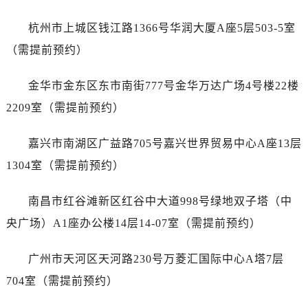
湖南省永州市冷水滩区永州大道与中兴路交叉口名士售后服务中心（需提前预约）
湖南省岳阳市岳阳楼区东茅岭路名士售后服务中心（需提前预约）
杭州市上城区钱江路1366号华润大厦A座5层503-5室
湖南省张家界市永定区解放路名士售后服务中心（需提前预约）
（需提前预约）
湖南省长沙市芙蓉区建湘路393号世茂环球金融中心写字楼10层1013室名士售后服务中心（需提前预约）
湖南省株洲市芦淞区建设南路名士售后服务中心（需提前预约）
金华市金东区东市南街777号金华万达广场4号楼22楼
甘肃省白银市白银区北京路名士售后服务中心（需提前预约）
2209室（需提前预约）
甘肃省定西市安定区解放路名士售后服务中心（需提前预约）
甘肃省敦煌市沙州镇阳关中路名士售后服务中心（需提前预约）
嘉兴市南湖区广益路705号嘉兴世界贸易中心A座13层
甘肃省合作市人民街名士售后服务中心（需提前预约）
1304室（需提前预约）
甘肃省嘉峪关市雄关区新华中路名士售后服务中心（需提前预约）
甘肃省金昌市金川区北京路名士售后服务中心（需提前预约）
南昌市红谷滩新区红谷中大道998号绿地双子塔（中
甘肃省酒泉市肃州区西大街名士售后服务中心（需提前预约）
央广场）A1座办公楼14层14-07室（需提前预约）
甘肃省临夏市城南街道团结路名士售后服务中心（需提前预约）
甘肃省陇南市武都区人民路名士售后服务中心（需提前预约）
广州市天河区天河路230号万菱汇国际中心A塔7层
甘肃省平凉市崆峒区西大街名士售后服务中心（需提前预约）
704室（需提前预约）
甘肃省庆阳市西峰区南大街名士售后服务中心（需提前预约）