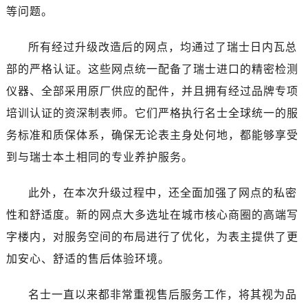
新疆维吾尔自治区双河市光明路名士售后服务中心（需提前预约）
等问题。
新疆维吾尔自治区塔城市塔城地区闻琴路名士售后服务中心（需提前预约）
新疆维吾尔自治区铁门关市兴疆路名士售后服务中心（需提前预约）
所有经过升级改造后的网点，均通过了瑞士日内瓦总
新疆维吾尔自治区图木舒克市图木舒克市中兴街名士售后服务中心（需提前预约）
部的严格认证。这些网点统一配备了瑞士进口的精密检测
新疆维吾尔自治区吐鲁番市高昌区文化中路文化中路名士售后服务中心（需提前预约）
仪器、全部采用原厂供应的配件，并且拥有经过品牌专项
新疆维吾尔自治区乌苏市乌鲁木齐北路名士售后服务中心（需提前预约）
培训认证的资深制表师。它们严格执行名士全球统一的服
新疆维吾尔自治区五家渠市长征西街名士售后服务中心（需提前预约）
务标准和质保体系，确保无论表主身处何地，都能够享受
新疆维吾尔自治区新星市东风路名士售后服务中心（需提前预约）
到与瑞士本土相同的专业养护服务。
新疆维吾尔自治区伊宁市解放西路名士售后服务中心（需提前预约）
贵州省安顺市西秀区中华南路名士售后服务中心（需提前预约）
此外，在本次升级过程中，还全面加强了网点的私密
贵州省毕节市七星关区松山路名士售后服务中心（需提前预约）
性和舒适度。新的网点大多选址在城市核心商圈的高端写
贵州省六盘水市钟山区钟山大道名士售后服务中心（需提前预约）
字楼内，对服务空间的布局进行了优化，为表主提供了更
贵州省黔东南苗族侗族自治州凯里市北京西路名士售后服务中心（需提前预约）
贵州省黔西南布依族苗族自治州兴义市大道与桔香路交汇处名士售后服务中心（需提前预约）
加安心、舒适的售后体验环境。
贵州省铜仁市碧江区民主路名士售后服务中心（需提前预约）
名士一直以来都非常重视售后服务工作，将其视为品
贵州省遵义市红花岗区共青大道与嵩山路交叉口名士售后服务中心（需提前预约）