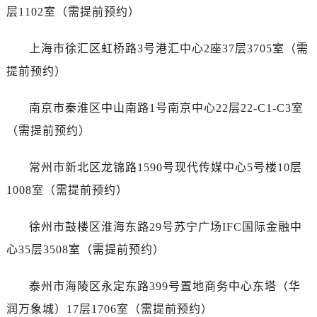
湖北省荆门市东宝中天街步行街名士售后服务中心（需提前预约）
层1102室（需提前预约）
湖北省荆州市荆州区荆中路名士售后服务中心（需提前预约）
湖北省十堰市茅箭区人民北路名士售后服务中心（需提前预约）
上海市徐汇区虹桥路3号港汇中心2座37层3705室（需
湖北省随州市曾都区青年路名士售后服务中心（需提前预约）
提前预约）
湖北省咸宁市咸安区长安大道名士售后服务中心（需提前预约）
湖北省襄阳市樊城区长虹路与人民路交叉口名士售后服务中心（需提前预约）
南京市秦淮区中山南路1号南京中心22层22-C1-C3室
湖北省孝感市孝南区复兴大道名士售后服务中心（需提前预约）
（需提前预约）
湖北省宜昌市西陵区夷陵大道与港窑路名士售后服务中心（需提前预约）
湖南省常德市武陵区人民路名士售后服务中心（需提前预约）
常州市新北区龙锦路1590号现代传媒中心5号楼10层
湖南省郴州市北湖区国庆北路名士售后服务中心（需提前预约）
1008室（需提前预约）
湖南省衡阳市雁峰区解放路名士售后服务中心（需提前预约）
湖南省怀化市鹤城区迎丰中路名士售后服务中心（需提前预约）
徐州市鼓楼区淮海东路29号苏宁广场IFC国际金融中
湖南省娄底市娄星区长青街名士售后服务中心（需提前预约）
心35层3508室（需提前预约）
湖南省邵阳市双清区东风路名士售后服务中心（需提前预约）
湖南省湘潭市雨湖区莲城大道名士售后服务中心（需提前预约）
泰州市海陵区永定东路399号置地商务中心东塔（华
湖南省益阳市赫山区桃花仑路名士售后服务中心（需提前预约）
润万象城）17层1706室（需提前预约）