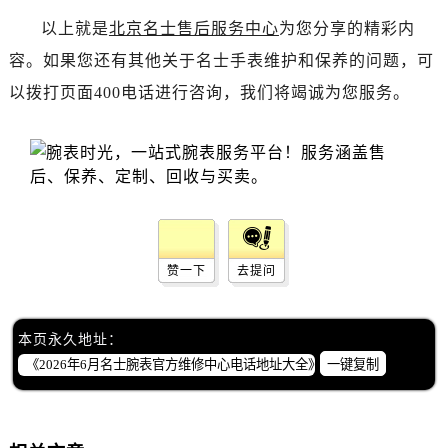
海南省海口市龙华区金贸东路5号海口华润大厦B座17层1707室名士售后服务中心（需提前预约）
以上就是
北京名士售后服务中心
为您分享的精彩内
河北省唐山市路南区新华东道100号万达广场写字楼A座10层1002室名士售后服务中心（需提前预约）
容。如果您还有其他关于名士手表维护和保养的问题，可
台州市椒江区东海大道1800号腾达中心东1幢20楼2002室名士售后服务中心（需提前预约）
以拨打页面400电话进行咨询，我们将竭诚为您服务。
呼和浩特市玉泉区大学西街70号华润万象城写字楼（鄂尔多斯大厦）23层2326室名士售后服务中心（需提前预约）
兰州市七里河区西津西路16号兰州中心写字楼21层2102室名士售后服务中心（需提前预约）
重庆市解放碑渝中区民权路28号英利国际金融中心写字楼20层01室名士售后服务中心（需提前预约）
节假日正常营业！
赞一下
去提问
本页永久地址：
一键复制