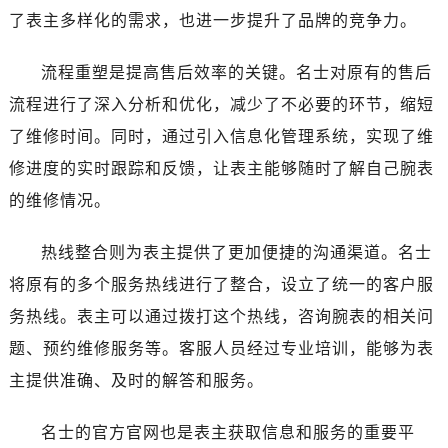
四川省遂宁市船山区香林南路名士售后服务中心（需提前预约）
了表主多样化的需求，也进一步提升了品牌的竞争力。
四川省雅安市雨城区熊猫大道名士售后服务中心（需提前预约）
四川省宜宾市翠屏区长翠路名士售后服务中心（需提前预约）
流程重塑是提高售后效率的关键。名士对原有的售后
四川省资阳市雁江区滨江大道一段与和平南路名士售后服务中心（需提前预约）
流程进行了深入分析和优化，减少了不必要的环节，缩短
四川省自贡市自流井区华商北路名士售后服务中心（需提前预约）
了维修时间。同时，通过引入信息化管理系统，实现了维
西藏自治区阿里地区噶尔县北京西路名士售后服务中心（需提前预约）
修进度的实时跟踪和反馈，让表主能够随时了解自己腕表
西藏自治区昌都市卡若区昌都西路名士售后服务中心（需提前预约）
的维修情况。
西藏自治区拉萨市城关区北京中路名士售后服务中心（需提前预约）
西藏自治区林芝市巴宜区广东路名士售后服务中心（需提前预约）
热线整合则为表主提供了更加便捷的沟通渠道。名士
西藏自治区那曲市色尼区浙江西路名士售后服务中心（需提前预约）
将原有的多个服务热线进行了整合，设立了统一的客户服
西藏自治区日喀则市桑珠孜区上海中路名士售后服务中心（需提前预约）
务热线。表主可以通过拨打这个热线，咨询腕表的相关问
西藏自治区山南市乃东区湖北大道名士售后服务中心（需提前预约）
云南省保山市隆阳区正阳路名士售后服务中心（需提前预约）
题、预约维修服务等。客服人员经过专业培训，能够为表
云南省楚雄彝族自治州楚雄市鹿城南路名士售后服务中心（需提前预约）
主提供准确、及时的解答和服务。
云南省大理白族自治州大理市建设路名士售后服务中心（需提前预约）
云南省德宏傣族景颇族自治州芒市团结大街名士售后服务中心（需提前预约）
名士的官方官网也是表主获取信息和服务的重要平