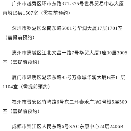
甘肃省天水市秦州区民主路名士售后服务中心（需提前预约）
广州市越秀区环市东路371-375号世界贸易中心大厦
甘肃省武威市凉州区迎宾路名士售后服务中心（需提前预约）
南塔15层1507室（需提前预约）
甘肃省张掖市甘州区民乐北路名士售后服务中心（需提前预约）
宁夏回族自治区固原市原州区文化街名士售后服务中心（需提前预约）
深圳市罗湖区深南东路5001号华润大厦17层1701室
宁夏回族自治区石嘴山市大武口区贺兰山路名士售后服务中心（需提前预约）
（需提前预约）
宁夏回族自治区吴忠市利通区开元大道名士售后服务中心（需提前预约）
宁夏回族自治区银川市兴庆区新华东路97号新百中心C馆一层C1-18号商铺名士售后服务中心（需提前预约）
惠州市惠城区江北文昌一路7号华贸大厦1座30层3005
宁夏回族自治区中卫市沙坡头区鼓楼东街名士售后服务中心（需提前预约）
室（需提前预约）
青海省果洛藏族自治州玛沁县团结路名士售后服务中心（需提前预约）
青海省海北藏族自治州海晏县将军路名士售后服务中心（需提前预约）
厦门市思明区湖滨东路95号万象城华润大厦B座11层
青海省海东市乐都区滨河路名士售后服务中心（需提前预约）
1104室（需提前预约）
青海省海南藏族自治州共和县青海湖大街名士售后服务中心（需提前预约）
青海省海西蒙古族藏族自治州德令哈市柴达木路名士售后服务中心（需提前预约）
福州市晋安区竹屿路6号东二环泰禾广场2号楼5层509
青海省黄南藏族自治州同仁市德合隆路名士售后服务中心（需提前预约）
室（需提前预约）
青海省西宁市城西区海湖新区西关大道名士售后服务中心（需提前预约）
青海省玉树藏族自治州结古镇胜利路名士售后服务中心（需提前预约）
成都市锦江区人民东路6号SAC东原中心24层2406B