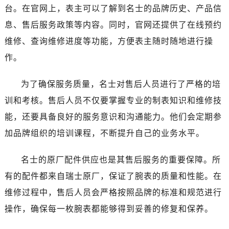
云南省迪庆藏族自治州香格里拉市长征大道名士售后服务中心（需提前预约）
台。在官网上，表主可以了解到名士的品牌历史、产品信
云南省红河哈尼族彝族自治州蒙自市天马路名士售后服务中心（需提前预约）
息、售后服务政策等内容。同时，官网还提供了在线预约
云南省丽江市古城区七星街名士售后服务中心（需提前预约）
维修、查询维修进度等功能，方便表主随时随地进行操
云南省临沧市临翔区世纪路名士售后服务中心（需提前预约）
作。
云南省怒江傈僳族自治州泸水市人民路名士售后服务中心（需提前预约）
云南省普洱市思茅区振兴大道名士售后服务中心（需提前预约）
为了确保服务质量，名士对售后人员进行了严格的培
云南省曲靖市麒麟区学府路名士售后服务中心（需提前预约）
训和考核。售后人员不仅要掌握专业的制表知识和维修技
云南省文山壮族苗族自治州文山市东风路名士售后服务中心（需提前预约）
能，还要具备良好的服务意识和沟通能力。他们会定期参
云南省西双版纳傣族自治州景洪市宣慰大道名士售后服务中心（需提前预约）
加品牌组织的培训课程，不断提升自己的业务水平。
云南省玉溪市红塔区南北大街名士售后服务中心（需提前预约）
云南省昭通市昭阳区青年路名士售后服务中心（需提前预约）
名士的原厂配件供应也是其售后服务的重要保障。所
重庆市江北区观音桥步行街2号融恒时代广场9层902室名士售后服务中心（需提前预约）
有的配件都来自瑞士原厂，保证了腕表的质量和性能。在
新疆维吾尔自治区乌鲁木齐市天山区红山路26号时代广场（CCMALL）C座17层17-B名士售后服务中心（需提前预约）
浙江省温州市鹿城区锦绣路1067号置信广场10层1015室名士售后服务中心（需提前预约）
维修过程中，售后人员会严格按照品牌的标准和规范进行
黑龙江省哈尔滨市道里区友谊西路600号富力中心T2座写字楼29层03室室名士售后服务中心（需提前预约）
操作，确保每一枚腕表都能够得到妥善的修复和保养。
辽宁省大连市中山区人民路15号国际金融大厦7层G室名士售后服务中心（需提前预约）