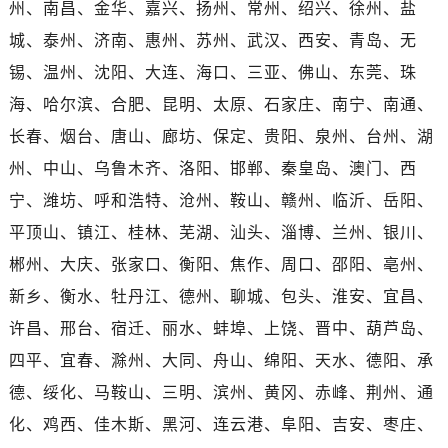
州、南昌、金华、嘉兴、扬州、常州、绍兴、徐州、盐
海南省东方市八所镇解放西路名士售后服务中心（需提前预约）
海南省琼海市嘉积镇东风路名士售后服务中心（需提前预约）
城、泰州、济南、惠州、苏州、武汉、西安、青岛、无
海南省三沙市西沙区西沙群岛永兴岛北京路名士售后服务中心（需提前预约）
锡、温州、沈阳、大连、海口、三亚、佛山、东莞、珠
海南省三亚市吉阳区迎宾路名士售后服务中心（需提前预约）
海、哈尔滨、合肥、昆明、太原、石家庄、南宁、南通、
海南省万宁市万城镇解放路名士售后服务中心（需提前预约）
长春、烟台、唐山、廊坊、保定、贵阳、泉州、台州、湖
海南省文昌市文城镇教育东路名士售后服务中心（需提前预约）
州、中山、乌鲁木齐、洛阳、邯郸、秦皇岛、澳门、西
海南省五指山市通什镇三月三大道名士售后服务中心（需提前预约）
宁、潍坊、呼和浩特、沧州、鞍山、赣州、临沂、岳阳、
香港特别行政区尖沙咀区油尖旺区广东道名士售后服务中心（需提前预约）
平顶山、镇江、桂林、芜湖、汕头、淄博、兰州、银川、
香港特别行政区金钟区中西区金钟道名士售后服务中心（需提前预约）
香港特别行政区九龙区油尖旺区弥敦道名士售后服务中心（需提前预约）
郴州、大庆、张家口、衡阳、焦作、周口、邵阳、亳州、
香港特别行政区铜锣湾区湾仔区轩尼诗道名士售后服务中心（需提前预约）
新乡、衡水、牡丹江、德州、聊城、包头、淮安、宜昌、
河南省安阳市文峰区解放大道名士售后服务中心（需提前预约）
许昌、邢台、宿迁、丽水、蚌埠、上饶、晋中、葫芦岛、
河南省鹤壁市淇滨区九州路名士售后服务中心（需提前预约）
四平、宜春、滁州、大同、舟山、绵阳、天水、德阳、承
河南省济源市沁园街道济水大道名士售后服务中心（需提前预约）
德、绥化、马鞍山、三明、滨州、黄冈、赤峰、荆州、通
河南省焦作市解放区解放路名士售后服务中心（需提前预约）
化、鸡西、佳木斯、黑河、连云港、阜阳、吉安、枣庄、
河南省开封市鼓楼区中山路名士售后服务中心（需提前预约）