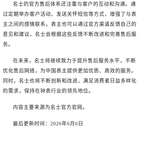
广东省佛山市禅城区季华五路57号万科金融中心C座12层1205室名士售后服务中心（需提前预约）
名士的官方售后体系还注重与客户的互动和沟通。通
广东省东莞市东城街道鸿福东路1号民盈国贸中心T1写字楼9层907室名士售后服务中心（需提前预约）
过定期举办客户活动、发送关怀短信等方式，增强了与表
江苏省无锡市梁溪区人民中路139号恒隆广场写字楼1座11层1104室名士售后服务中心（需提前预约）
主之间的感情联系。表主也可以通过官方渠道反馈自己的
江苏省南通市崇川区工农路57号圆融广场写字楼16层1603室名士售后服务中心（需提前预约）
意见和建议，名士会根据这些反馈不断改进和完善售后服
江苏省苏州市苏州工业园区 星港街199号苏州中心办公楼C座22层08室名士售后服务中心（需提前预约）
务。
湖北省武汉市江汉区解放大道686号世界贸易大厦38层09室名士售后服务中心（需提前预约）
广西省南宁市青秀区金湖路59号地王大厦12楼1224室名士售后服务中心（需提前预约）
在未来，名士将继续致力于提升售后服务水平，不断
安徽省合肥市蜀山区潜山路111号万象城华润大厦B座12楼03室名士售后服务中心（需提前预约）
优化售后网络，为中国表主提供更加优质、高效的服务。
福建省泉州市丰泽区宝洲路729号浦西万达中心写字楼A座7楼709室名士售后服务中心（需提前预约）
同时，名士也将不断创新和改进，满足消费者日益多样化
山东省青岛市南区山东路6号华润大厦B座22层04室名士售后服务中心（需提前预约）
的需求，保持在钟表行业的领先地位。
山东省烟台市芝罘区胜利路139号万达金融中心A座907室名士售后服务中心（需提前预约）
吉林省长春市朝阳区西安大路727号中银大厦A座(旺进大厦)18层09室名士售后服务中心（需提前预约）
内容主要来源为名士官方官网。
贵州省贵阳市南明区都司高架桥路33号亨特国际金融中心14楼14D名士售后服务中心（需提前预约）
云南省昆明市盘龙区北京路928号同德昆明广场写字楼10层06室名士售后服务中心（需提前预约）
最后更新时间：2026年6月6日
河北省石家庄市长安区中山东路39号勒泰中心写字楼B座13层07室名士售后服务中心（需提前预约）
陕西省西安市碑林区南关正街88号华侨城长安国际中心E座6楼10室名士售后服务中心（需提前预约）