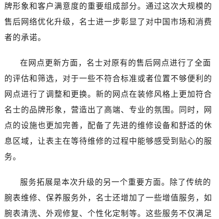
四川省阿坝州市马尔康市团结街名士售后服务中心（需提前预约）
牌形象和客户满意度的重要组成部分。通过这次大规模的
四川省巴中市巴州区江北大道名士售后服务中心（需提前预约）
售后网络优化升级，名士进一步彰显了对中国市场和消费
四川省成都市锦江区人民东路6号SAC东原中心24层2406B室名士售后服务中心（需提前预约）
者的承诺。
四川省达州市通川区中心广场、老车坝名士售后服务中心（需提前预约）
四川省德阳市旌阳区长江西路、南街名士售后服务中心（需提前预约）
在网点更新方面，名士对原有的售后网点进行了全面
四川省甘孜州市康定市情歌广场、箭炉街名士售后服务中心（需提前预约）
的评估和筛选，对于一些不符合标准或者位置不够便利的
四川省广安市广安区建安南路名士售后服务中心（需提前预约）
网点进行了调整和更换。新的网点在装修风格上更加符合
四川省广元市利州区老城南北街、东大街名士售后服务中心（需提前预约）
名士的品牌形象，营造出了高端、专业的氛围。同时，网
四川省乐山市市中区嘉定中路名士售后服务中心（需提前预约）
点的设施也更加完善，配备了先进的维修设备和舒适的休
四川省凉山州市西昌市大巷口下街名士售后服务中心（需提前预约）
息区域，让表主在等待维修的过程中能够感受到贴心的服
四川省泸州市江阳区治平路名士售后服务中心（需提前预约）
四川省眉山市东坡区三苏路名士售后服务中心（需提前预约）
务。
四川省绵阳市涪城区翠花街名士售后服务中心（需提前预约）
服务拓展是本次升级的另一个重要方面。除了传统的
四川省南充市高坪区江东大道名士售后服务中心（需提前预约）
四川省内江市东兴区汉安大道名士售后服务中心（需提前预约）
腕表维修、保养服务外，名士还增加了一些增值服务，如
四川省攀枝花市东区三线大道北段名士售后服务中心（需提前预约）
腕表清洗、外观修复、个性化定制等。这些服务不仅满足