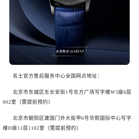
乌鲁木齐市天山区红山路26号时代广场（CCMALL）C座17层17-B（需提前预约）
温州市鹿城区锦绣路1067号置信广场10层1015室（需提前预约）
哈尔滨市道里区友谊西路600号富力中心T2座写字楼29层03室（需提前预约）
大连市中山区人民路15号国际金融大厦7层G室（需提前预约）
佛山市禅城区季华五路57号万科金融中心C座12层1205室（需提前预约）
东莞市东城街道鸿福东路1号民盈国贸中心T1写字楼9层907室（需提前预约）
无锡市梁溪区人民中路139号恒隆广场写字楼1座11层1104室（需提前预约）
南通市崇川区工农路57号圆融广场写字楼16层1603室（需提前预约）
苏州市苏州工业园区星港街199号苏州中心办公楼C座22层08室（需提前预约）
名士官方售后服务中心全国网点地址：
武汉市江汉区解放大道686号世界贸易大厦38层09室（需提前预约）
南宁市青秀区金湖路59号地王大厦12楼1224室（需提前预约）
北京市东城区东长安街1号东方广场写字楼W3座6层
合肥市蜀山区潜山路111号万象城华润大厦B座12楼03室（需提前预约）
602室（需提前预约）
泉州市丰泽区宝洲路729号浦西万达中心写字楼A座7楼709室（需提前预约）
青岛市南区山东路6号华润大厦B座22层04室（需提前预约）
北京市朝阳区建国门外大街甲6号华熙国际中心写字
烟台市芝罘区胜利路139号万达金融中心A座907室（需提前预约）
楼D座11层1102室（需提前预约）
长春市朝阳区西安大路727号中银大厦A座(旺进大厦)18层09室（需提前预约）