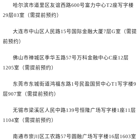
江苏省泰州市海陵区永定东路399号置地商务中心东塔（华润万象城）17层1706室名士售后服务中心（需提前预约）
哈尔滨市道里区友谊西路600号富力中心T2座写字楼
江苏省徐州市鼓楼区淮海东路29号苏宁广场IFC国际金融中心35层3508室名士售后服务中心（需提前预约）
29层03室（需提前预约）
江苏省盐城市盐都区世纪大道5号盐城金融城写字楼1号楼16层1604室名士售后服务中心（需提前预约）
江苏省扬州市邗江区国展路29号星耀天地写字楼1号楼18层1803室名士售后服务中心（需提前预约）
大连市中山区人民路15号国际金融大厦7层G室（需提
江苏省镇江市京口区中山东路名士售后服务中心（需提前预约）
前预约）
江西省抚州市临川区赣东大道名士售后服务中心（需提前预约）
江西省赣州市章贡区文清路名士售后服务中心（需提前预约）
佛山市禅城区季华五路57号万科金融中心C座12层
江西省吉安市吉州区井冈山大道名士售后服务中心（需提前预约）
1205室（需提前预约）
江西省景德镇市珠山区珠山中路名士售后服务中心（需提前预约）
江西省九江市浔阳区浔阳路名士售后服务中心（需提前预约）
东莞市东城街道鸿福东路1号民盈国贸中心T1写字楼9
江西省南昌市红谷滩新区红谷中大道998号绿地双子塔（中央广场）A1座办公楼14层1407室名士售后服务中心（需提前预约）
层907室（需提前预约）
江西省萍乡市安源区萍安北大道与康庄路交叉口名士售后服务中心（需提前预约）
江西省上饶市信州区滨江西路名士售后服务中心（需提前预约）
无锡市梁溪区人民中路139号恒隆广场写字楼1座11层
江西省新余市渝水区北湖西路名士售后服务中心（需提前预约）
1104室（需提前预约）
江西省宜春市袁州区中山中路名士售后服务中心（需提前预约）
江西省鹰潭市月湖区胜利东路名士售后服务中心（需提前预约）
南通市崇川区工农路57号圆融广场写字楼16层1603室