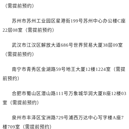
山东省德州市德城区东风中路名士售后服务中心（需提前预约）
（需提前预约）
山东省东营市东营区济南路名士售后服务中心（需提前预约）
山东省济南市历下区经十路11111号华润中心写字楼（万象城）15层1508室名士售后服务中心（需提前预约）
苏州市苏州工业园区星港街199号苏州中心办公楼C座
山东省济宁市任城区太白楼路名士售后服务中心（需提前预约）
22层08室（需提前预约）
山东省莱芜市文化南路8号银座商城名表维修一楼名表维修名士售后服务中心（需提前预约）
山东省临沂市兰山区解放路名士售后服务中心（需提前预约）
武汉市江汉区解放大道686号世界贸易大厦38层09室
山东省日照市东港区烟台路名士售后服务中心（需提前预约）
（需提前预约）
山东省泰安市泰山区财源街道泰山大街名士售后服务中心（需提前预约）
山东省威海市环翠区新威海路89号振华商厦一楼名表维修名士售后服务中心（需提前预约）
南宁市青秀区金湖路59号地王大厦12楼1224室（需提
山东省潍坊市奎文区东风东街名士售后服务中心（需提前预约）
前预约）
山东省枣庄市滕州市北辛路与善国路交叉口名士售后服务中心（需提前预约）
山东省淄博市张店区金晶大道名士售后服务中心（需提前预约）
合肥市蜀山区潜山路111号万象城华润大厦B座12楼03
上海市黄浦区南京东路299号宏伊国际广场写字楼8层806室名士售后服务中心（需提前预约）
室（需提前预约）
上海市徐汇区虹桥路3号港汇中心2座37层3705室名士售后服务中心（需提前预约）
浙江省杭州市上城区钱江路1366号华润大厦A座5层503-5室名士售后服务中心（需提前预约）
泉州市丰泽区宝洲路729号浦西万达中心写字楼A座7
浙江省湖州市吴兴区劳动路名士售后服务中心（需提前预约）
楼709室（需提前预约）