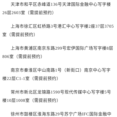
贵阳市南明区都司高架桥路33号亨特国际金融中心14楼14D（需提前预约）
天津市和平区赤峰道136号天津国际金融中心写字楼
昆明市盘龙区北京路928号同德昆明广场写字楼10层06室（需提前预约）
26层2603室（需提前预约）
石家庄市长安区中山东路39号勒泰中心写字楼B座13层07室（需提前预约）
西安市碑林区南关正街88号华侨城长安国际中心E座6楼10室（需提前预约）
上海市徐汇区虹桥路3号港汇中心写字楼2座37层3705
海口市龙华区金贸东路5号海口华润大厦B座17层1707室（需提前预约）
室（需提前预约）
唐山市路南区新华东道100号万达广场写字楼A座10层1002室（需提前预约）
台州市椒江区东海大道1800号腾达中心东1幢20楼2002室（需提前预约）
上海市黄浦区南京东路299号宏伊国际广场写字楼8层
内蒙古自治区呼和浩特市玉泉区大学西街70号华润万象城写字楼（鄂尔多斯大厦）23层2326室（需提前预约）
806室（需提前预约）
甘肃省兰州市七里河区西津西路16号兰州中心写字楼21层2102室（需提前预约）
重庆市解放碑渝中区民权路28号英利国际金融中心写字楼20层01室（需提前预约）
南京市秦淮区中山南路1号（新街口）南京中心写字
黑龙江省大庆市萨尔图区会战大街名士售后服务中心（需提前预约）
楼22层C1-1室（需提前预约）
黑龙江省鹤岗市向阳区红军路名士售后服务中心（需提前预约）
黑龙江省黑河市爱辉区中央街名士售后服务中心（需提前预约）
常州市新北区龙锦路1590号现代传媒中心写字楼5号
黑龙江省鸡西市鸡冠区红军路名士售后服务中心（需提前预约）
楼10层1008室（需提前预约）
黑龙江省佳木斯市向阳区长安路名士售后服务中心（需提前预约）
黑龙江省牡丹江市东安区太平路名士售后服务中心（需提前预约）
徐州市鼓楼区淮海东路29号苏宁广场IFC国际金融中