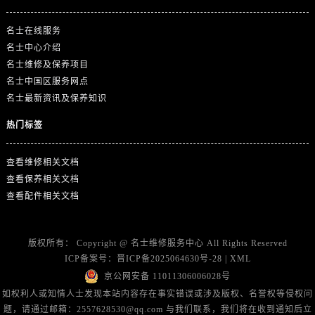
广东省广州市天河区天河路230号万菱汇国际中心A塔7层704室名士售后服务中心（需提前预约）
广东省广州市越秀区环市东路371-375号世界贸易中心大厦南塔15层1507室名士售后服务中心（需提前预约）
名士在线服务
广东省河源市源城区越王大道名士售后服务中心（需提前预约）
名士中心介绍
广东省惠州市惠城区江北文昌一路7号华贸大厦1座30层3005室名士售后服务中心（需提前预约）
名士维修及保养项目
名士中国区服务网点
广东省江门市蓬江区广场西路名士售后服务中心（需提前预约）
名士最新资讯及保养知识
广东省揭阳市榕城进贤门步行街名士售后服务中心（需提前预约）
广东省茂名市电白区水东街道迎宾大道名士售后服务中心（需提前预约）
热门标签
广东省梅州市梅江区金燕大道名士售后服务中心（需提前预约）
查看维修相关文档
广东省清远市清城区湖西路名士售后服务中心（需提前预约）
查看保养相关文档
广东省汕头市龙湖区长平路名士售后服务中心（需提前预约）
查看配件相关文档
广东省汕尾市城区香洲街道园林社区翠园街名士售后服务中心（需提前预约）
广东省韶关市武江区芙蓉新区与老城中心交汇处名士售后服务中心（需提前预约）
广东省深圳市罗湖区深南东路5001号华润大厦17层1701室名士售后服务中心（需提前预约）
版权所有：
Copyright @
名士维修服务中心
All Rights Reserved
ICP备案号：
晋ICP备2025064630号-28
|
XML
广东省阳江市江城区东风一路名士售后服务中心（需提前预约）
京公网安备 11011306006028号
广东省云浮市云城区金山路名士售后服务中心（需提前预约）
如权利人或知情人士发现本站内容存在事实错误或涉及版权、名誉权等侵权问
广东省湛江市赤坎区观海北路名士售后服务中心（需提前预约）
题，请通过邮箱：2557628530@qq.com 与我们联系，我们将在收到通知后立