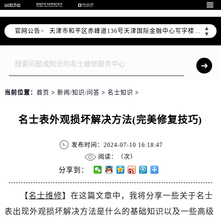
北京市东城区东长安街1号东方广场写字楼W3座6层602室（需提前预约）

北京市朝阳区建国门外大街甲6号华熙国际中心写字楼D座11层1102室（需提前预约）
▲
官网公告>
天津市和平区赤峰道136号天津国际金融中心写字楼26层2603室（需提前预约）
▼
上海市徐汇区虹桥路3号港汇中心写字楼2座37层3705室（需提前预约）
上海市黄浦区南京东路299号宏伊国际广场写字楼8层806室（需提前预约）
南京市秦淮区中山南路1号（新街口）南京中心写字楼22层C1-1室（需提前预约）
常州市新北区龙锦路1590号现代传媒中心写字楼5号楼10层1008室（需提前预约）
当前位置：
首页
>
新闻/知识/问答
>
名士知识
>
徐州市鼓楼区淮海东路29号苏宁广场IFC国际金融中心写字楼35层3508室（需提前预约）
扬州市邗江区国展路29号星耀天地写字楼1号楼18层1803室（需提前预约）
名士表外观损坏解决方法(完美修复技巧)
盐城市盐都区世纪大道5号盐城金融城写字楼1号楼16层1604室（需提前预约）
泰州市海陵区永定东路399号置地商务中心东塔写字楼（华润万象城）17层1706室（需提前预约）
发布时间：2024-07-10 16:18:47
宁波市江北区大闸南路500号来福士广场办公楼20层2009室（需提前预约）
阅读：（
次）
杭州市上城区钱江路1366号华润大厦写字楼A座5层503-5室（需提前预约）
分享到：
金华市金东区东市南街777号金华万达广场写字楼4号楼22层2209室（需提前预约）
【
名士维修
】在这篇文章中，我将分享一些关于名士
绍兴市越城区胜利东路379号世茂天际中心写字楼8层805室（需提前预约）
表出现外观损坏解决方法是什么的基础知识以及一些高级
嘉兴市南湖区广益路705号嘉兴世界贸易中心写字楼A座13层1304室（需提前预约）