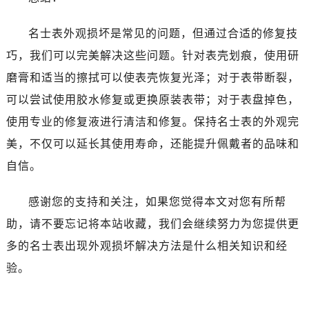
辽宁省丹东市振兴区七经街名士售后服务中心（需提前预约）
辽宁省抚顺市新抚区东一路名士售后服务中心（需提前预约）
名士表外观损坏是常见的问题，但通过合适的修复技
辽宁省阜新市海州区解放大街名士售后服务中心（需提前预约）
巧，我们可以完美解决这些问题。针对表壳划痕，使用研
辽宁省葫芦岛市连山区中央路名士售后服务中心（需提前预约）
磨膏和适当的擦拭可以使表壳恢复光泽；对于表带断裂，
辽宁省锦州市古塔区中央大街名士售后服务中心（需提前预约）
可以尝试使用胶水修复或更换原装表带；对于表盘掉色，
辽宁省辽阳市白塔区新运大街名士售后服务中心（需提前预约）
使用专业的修复液进行清洁和修复。保持名士表的外观完
辽宁省盘锦市兴隆台区石油大街名士售后服务中心（需提前预约）
辽宁省铁岭市银州区南马路名士售后服务中心（需提前预约）
美，不仅可以延长其使用寿命，还能提升佩戴者的品味和
辽宁省营口市站前区市府路与渤海大街交叉口名士售后服务中心（需提前预约）
自信。
辽宁省沈阳市沈河区中街路137号亨得利名表维修授权店1楼名士售后服务中心（需提前预约）
辽宁省沈阳市沈河区中街路83号亨得利名表维修授权店1楼名士售后服务中心（需提前预约）
感谢您的支持和关注，如果您觉得本文对您有所帮
北京市朝阳区建国门外大街甲6号华熙国际中心D座11层1102室名士售后服务中心（需提前预约）
助，请不要忘记将本站收藏，我们会继续努力为您提供更
北京市东城区东长安街1号王府井东方广场W3座6层602室名士售后服务中心（需提前预约）
多的名士表出现外观损坏解决方法是什么相关知识和经
河北省保定市竞秀区朝阳北大街北国先天下名士售后服务中心（需提前预约）
验。
内蒙古自治区阿拉善盟市左旗土尔扈特大街名士售后服务中心（需提前预约）
内蒙古自治区巴彦淖尔市临河区新华街名士售后服务中心（需提前预约）