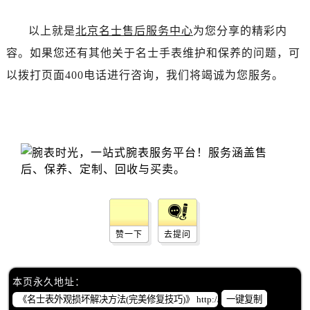
内蒙古自治区包头市青山区幸福路甲3号王府井百货名表维修名士售后服务中心（需提前预约）
内蒙古自治区赤峰市红山区哈达街名士售后服务中心（需提前预约）
以上就是
北京名士售后服务中心
为您分享的精彩内
内蒙古自治区鄂尔多斯市东胜区伊金霍洛街名士售后服务中心（需提前预约）
容。如果您还有其他关于名士手表维护和保养的问题，可
内蒙古自治区呼伦贝尔市海拉尔区中央街名士售后服务中心（需提前预约）
以拨打页面400电话进行咨询，我们将竭诚为您服务。
内蒙古自治区通辽市科尔沁区明仁大街名士售后服务中心（需提前预约）
内蒙古自治区乌海市海勃湾区人民南路名士售后服务中心（需提前预约）
内蒙古自治区乌兰察布市集宁区恩和大街名士售后服务中心（需提前预约）
内蒙古自治区锡林郭勒盟市锡林浩特市光明街与额尔敦路交叉口名士售后服务中心（需提前预约）
内蒙古自治区兴安盟市乌兰浩特市兴安大街名士售后服务中心（需提前预约）
山西省大同市平城区迎宾街名士售后服务中心（需提前预约）
山西省晋城市城区黄华街名士售后服务中心（需提前预约）
山西省晋中市榆次区顺城街名士售后服务中心（需提前预约）
赞一下
去提问
山西省临汾市尧都区解放路名士售后服务中心（需提前预约）
山西省吕梁市离石区永宁中路与建设街交叉口名士售后服务中心（需提前预约）
山西省朔州市朔城区怡西路与鄯阳西街交汇处名士售后服务中心（需提前预约）
本页永久地址：
山西省忻州市忻府区和平东街与七一南路交叉口名士售后服务中心（需提前预约）
一键复制