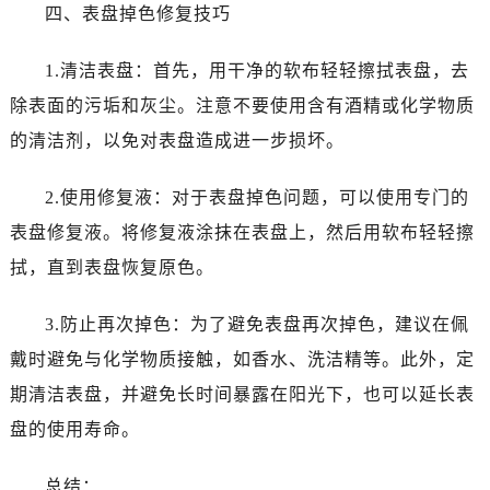
黑龙江省齐齐哈尔市龙沙区龙华路名士售后服务中心（需提前预约）
四、表盘掉色修复技巧
黑龙江省双鸭山市尖山区新兴大街名士售后服务中心（需提前预约）
1.清洁表盘：首先，用干净的软布轻轻擦拭表盘，去
黑龙江省绥化市北林区新华街与康庄路交叉口名士售后服务中心（需提前预约）
黑龙江省伊春市伊美区通河路名士售后服务中心（需提前预约）
除表面的污垢和灰尘。注意不要使用含有酒精或化学物质
吉林省白城市洮北区明仁南街名士售后服务中心（需提前预约）
的清洁剂，以免对表盘造成进一步损坏。
吉林省白山市浑江区浑江大街名士售后服务中心（需提前预约）
吉林省吉林市船营区河南街名士售后服务中心（需提前预约）
2.使用修复液：对于表盘掉色问题，可以使用专门的
吉林省辽源市龙山区人民大街名士售后服务中心（需提前预约）
表盘修复液。将修复液涂抹在表盘上，然后用软布轻轻擦
吉林省梅河口市新华街道梅河大街名士售后服务中心（需提前预约）
拭，直到表盘恢复原色。
吉林省四平市铁东区紫气大路与南九经街交汇处名士售后服务中心（需提前预约）
吉林省松原市宁江区五环大街名士售后服务中心（需提前预约）
3.防止再次掉色：为了避免表盘再次掉色，建议在佩
吉林省通化市东昌区环通乡江南大街名士售后服务中心（需提前预约）
戴时避免与化学物质接触，如香水、洗洁精等。此外，定
吉林省延边市延吉市解放路名士售后服务中心（需提前预约）
期清洁表盘，并避免长时间暴露在阳光下，也可以延长表
辽宁省鞍山市铁东区站前街名士售后服务中心（需提前预约）
盘的使用寿命。
辽宁省本溪市平山区胜利路名士售后服务中心（需提前预约）
辽宁省朝阳市双塔区新华路名士售后服务中心（需提前预约）
总结：