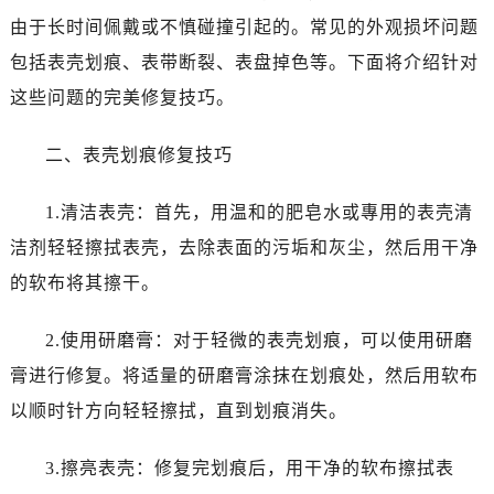
温州市鹿城区锦绣路1067号置信广场10层1015室（需提前预约）
由于长时间佩戴或不慎碰撞引起的。常见的外观损坏问题
哈尔滨市道里区友谊西路600号富力中心T2座写字楼29层03室（需提前预约）
包括表壳划痕、表带断裂、表盘掉色等。下面将介绍针对
大连市中山区人民路15号国际金融大厦7层G室（需提前预约）
这些问题的完美修复技巧。
佛山市禅城区季华五路57号万科金融中心C座12层1205室（需提前预约）
东莞市东城街道鸿福东路1号民盈国贸中心T1写字楼9层907室（需提前预约）
二、表壳划痕修复技巧
无锡市梁溪区人民中路139号恒隆广场写字楼1座11层1104室（需提前预约）
南通市崇川区工农路57号圆融广场写字楼16层1603室（需提前预约）
1.清洁表壳：首先，用温和的肥皂水或專用的表壳清
苏州市苏州工业园区星港街199号苏州中心办公楼C座22层08室（需提前预约）
洁剂轻轻擦拭表壳，去除表面的污垢和灰尘，然后用干净
武汉市江汉区解放大道686号世界贸易大厦38层09室（需提前预约）
的软布将其擦干。
南宁市青秀区金湖路59号地王大厦12楼1224室（需提前预约）
合肥市蜀山区潜山路111号万象城华润大厦B座12楼03室（需提前预约）
2.使用研磨膏：对于轻微的表壳划痕，可以使用研磨
泉州市丰泽区宝洲路729号浦西万达中心写字楼A座7楼709室（需提前预约）
膏进行修复。将适量的研磨膏涂抹在划痕处，然后用软布
青岛市南区山东路6号华润大厦B座22层04室（需提前预约）
以顺时针方向轻轻擦拭，直到划痕消失。
烟台市芝罘区胜利路139号万达金融中心A座907室（需提前预约）
长春市朝阳区西安大路727号中银大厦A座(旺进大厦)18层09室（需提前预约）
3.擦亮表壳：修复完划痕后，用干净的软布擦拭表
贵阳市南明区都司高架桥路33号亨特国际金融中心14楼14D（需提前预约）