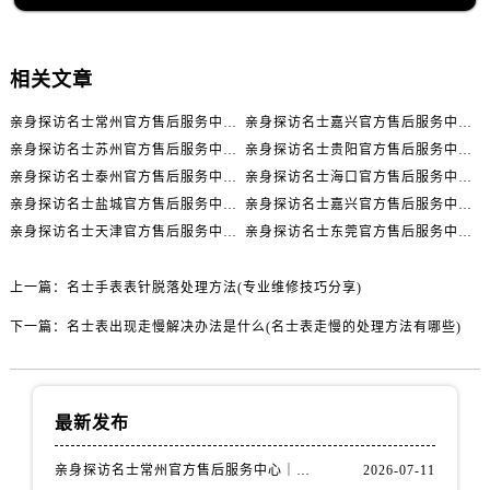
山西省阳泉市郊区平阳东街与新城大道交叉口名士售后服务中心（需提前预约）
山西省运城市盐湖区河东街名士售后服务中心（需提前预约）
山西省长治市潞州区英雄中路名士售后服务中心（需提前预约）
相关文章
山西省太原市迎泽区迎泽街道解放路15号亨得利名表维修授权店3楼名士售后服务中心（需提前预约）
亲身探访名士常州官方售后服务中心｜全新官方服务电话与地址（2026年7月最新）
亲身探访名士嘉兴官方售后服务中心｜全新地址和售后电话（2026年7月最新）
天津市和平区赤峰道136号天津国际金融中心26层2603室名士售后服务中心（需提前预约）
亲身探访名士苏州官方售后服务中心｜服务热线与门店详细地址（2026年7月最新）
亲身探访名士贵阳官方售后服务中心｜网点地址与电话（2026年7月最新）
安徽省安庆市迎江区人民路名士售后服务中心（需提前预约）
亲身探访名士泰州官方售后服务中心｜最新网点地址及热线（2026年7月最新）
亲身探访名士海口官方售后服务中心｜全部地址与售后电话（2026年7月最新）
安徽省蚌埠市蚌山区淮河路名士售后服务中心（需提前预约）
亲身探访名士盐城官方售后服务中心｜完整地址与联系电话（2026年7月最新）
亲身探访名士嘉兴官方售后服务中心｜全新维修门店地址及电话（2026年7月最新）
安徽省亳州市谯城区魏武大道名士售后服务中心（需提前预约）
亲身探访名士天津官方售后服务中心｜网点地址及售后热线（2026年7月最新）
亲身探访名士东莞官方售后服务中心｜最新电话和维修地址（2026年7月最新）
安徽省池州市贵池区长江路名士售后服务中心（需提前预约）
安徽省滁州市琅琊区南谯北路名士售后服务中心（需提前预约）
上一篇：
名士手表表针脱落处理方法(专业维修技巧分享)
安徽省阜阳市颍州区颍州北路名士售后服务中心（需提前预约）
下一篇：
名士表出现走慢解决办法是什么(名士表走慢的处理方法有哪些)
安徽省淮北市相山区淮海路名士售后服务中心（需提前预约）
安徽省淮南市田家庵区国庆中路名士售后服务中心（需提前预约）
安徽省黄山市屯溪区黄山西路名士售后服务中心（需提前预约）
最新发布
安徽省六安市金安区解放中路名士售后服务中心（需提前预约）
安徽省马鞍山市雨山区湖南西路名士售后服务中心（需提前预约）
亲身探访名士常州官方售后服务中心｜全新官方服务电话与地址（2026年7月最新）
2026-07-11