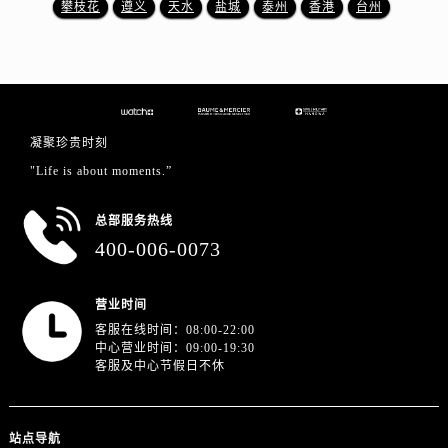
攀枝花
遵义
天水
盐城
泰州
香港
台州
浙江省金华市金东区东市南街777号金华万达广场4号楼22楼2209室名士售后服务中心（需提前预约）
浙江省丽水市莲都区解放街名士售后服务中心（需提前预约）
浙江省宁波市江北区大闸南路500号来福士广场办公楼20层2009室名士售后服务中心（需提前预约）
浙江省衢州市柯城区上街名士售后服务中心（需提前预约）
浙江省绍兴市越城区胜利东路379号世茂天际中心写字楼8层805室名士售后服务中心（需提前预约）
凝聚珍贵时刻
浙江省舟山市定海区解放东路名士售后服务中心（需提前预约）
"Life is about moments.”
澳门特别行政区大堂区议事亭前地（新马路）名士售后服务中心（需提前预约）
澳门特别行政区风顺堂区南湾大马路名士售后服务中心（需提前预约）
总部服务热线
澳门特别行政区花地玛堂区关闸广场名士售后服务中心（需提前预约）
400-006-0073
澳门特别行政区花王堂区大三巴商圈名士售后服务中心（需提前预约）
澳门特别行政区嘉模堂区官也街名士售后服务中心（需提前预约）
营业时间
澳门省路氹城市金光大道名士售后服务中心（需提前预约）
客服在线时间：08:00-22:00
澳门特别行政区望德堂区塔石广场名士售后服务中心（需提前预约）
中心营业时间：09:00-19:30
客服及中心节假日不休
福建省福州市鼓楼区五四路128-1号恒力城写字楼15层03室名士售后服务中心（需提前预约）
福建省厦门市思明区湖滨东路95号万象城华润大厦B座11层1104室名士售后服务中心（需提前预约）
广东省潮州市潮安区新风路与潮汕路交汇处名士售后服务中心（需提前预约）
站点导航