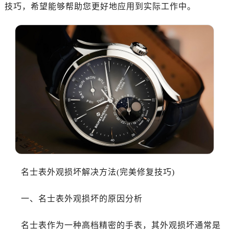
南昌市红谷滩新区红谷中大道998号绿地双子塔（中央广场）A1座办公楼14层07室（需提前预约）
技巧，希望能够帮助您更好地应用到实际工作中。
济南市历下区经十路11111号华润中心写字楼（万象城）15层1508室（需提前预约）
广州市天河区天河路230号万菱汇国际中心写字楼A塔7层704室（需提前预约）
广州市越秀区环市东路371-375号世界贸易中心大厦南塔写字楼15层07室（需提前预约）
深圳市罗湖区深南东路5001号华润大厦写字楼17层1701室（需提前预约）
惠州市惠城区江北文昌一路7号华贸大厦写字楼1座30层05室（需提前预约）
厦门市思明区湖滨东路95号华润大厦写字楼B座11层1104室（需提前预约）
福州市鼓楼区五四路128-1号恒力城写字楼15层03室（需提前预约）
成都市锦江区人民东路6号SAC东原中心写字楼24层2406B室（需提前预约）
重庆市江北区观音桥步行街2号融恒时代广场写字楼9层902室（需提前预约）
长沙市芙蓉区定王台街道建湘路393号世茂环球金融中心写字楼（芙蓉广场）10层13室（需提前预约）
郑州市二七区铭功路10号华润大厦写字楼29层2905室（需提前预约）
名士表外观损坏解决方法(完美修复技巧)
太原市迎泽区解放路15号亨得利名表服务中心（品牌授权店）3层整层（需提前预约）
沈阳市沈河区中街路137号亨得利名表服务中心（品牌授权店）1层整层（需提前预约）
一、名士表外观损坏的原因分析
沈阳市沈河区中街路83号亨得利名表服务中心（品牌授权店）1层整层（需提前预约）
乌鲁木齐市天山区红山路26号时代广场（CCMALL）C座17层17-B（需提前预约）
名士表作为一种高档精密的手表，其外观损坏通常是