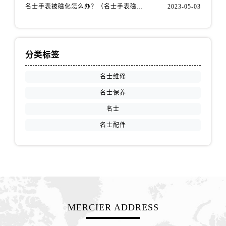
江苏省徐州市鼓楼区淮海东路29号苏宁广场IFC国际金融中心35层3508室名士售后服务中心（需提前预约）
名士手表被磁化怎么办？（名士手表磁化处理方法）
2023-05-03
江苏省盐城市盐都区世纪大道5号盐城金融城写字楼1号楼16层1604室名士售后服务中心（需提前预约）
江苏省扬州市邗江区国展路29号星耀天地写字楼1号楼18层1803室名士售后服务中心（需提前预约）
江苏省镇江市京口区中山东路名士售后服务中心（需提前预约）
分类标签
江西省抚州市临川区赣东大道名士售后服务中心（需提前预约）
江西省赣州市章贡区文清路名士售后服务中心（需提前预约）
名士维修
江西省吉安市吉州区井冈山大道名士售后服务中心（需提前预约）
名士保养
江西省景德镇市珠山区珠山中路名士售后服务中心（需提前预约）
名士
江西省九江市浔阳区浔阳路名士售后服务中心（需提前预约）
名士配件
江西省南昌市红谷滩新区红谷中大道998号绿地双子塔（中央广场）A1座办公楼14层1407室名士售后服务中心（需提前预约）
江西省萍乡市安源区萍安北大道与康庄路交叉口名士售后服务中心（需提前预约）
江西省上饶市信州区滨江西路名士售后服务中心（需提前预约）
江西省新余市渝水区北湖西路名士售后服务中心（需提前预约）
江西省宜春市袁州区中山中路名士售后服务中心（需提前预约）
江西省鹰潭市月湖区胜利东路名士售后服务中心（需提前预约）
MERCIER ADDRESS
山东省德州市德城区东风中路名士售后服务中心（需提前预约）