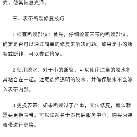
壳，使其恢复光泽。
昆明市盘龙区北京路928号同德昆明广场写字楼10层06室（需提前预约）
石家庄市长安区中山东路39号勒泰中心写字楼B座13层07室（需提前预约）
三、表带断裂修复技巧
西安市碑林区南关正街88号华侨城长安国际中心E座6楼10室（需提前预约）
海口市龙华区金贸东路5号海口华润大厦B座17层1707室（需提前预约）
1.检查断裂部位：首先，仔细检查表带的断裂部位，
唐山市路南区新华东道100号万达广场写字楼A座10层1002室（需提前预约）
确定是否可以通过简单的修复来解决问题。如果是小的断
台州市椒江区东海大道1800号腾达中心东1幢20楼2002室（需提前预约）
裂或断线，可以尝试修复。
内蒙古自治区呼和浩特市玉泉区大学西街70号华润万象城写字楼（鄂尔多斯大厦）23层2326室（需提前预约）
甘肃省兰州市七里河区西津西路16号兰州中心写字楼21层2102室（需提前预约）
2.使用胶水：对于小的断裂，可以使用适量的胶水将
重庆市解放碑渝中区民权路28号英利国际金融中心写字楼20层01室（需提前预约）
其粘合在一起。注意选择透明的胶水，并确保胶水不会渗
黑龙江省大庆市萨尔图区会战大街名士售后服务中心（需提前预约）
黑龙江省鹤岗市向阳区红军路名士售后服务中心（需提前预约）
入表带内部。
黑龙江省黑河市爱辉区中央街名士售后服务中心（需提前预约）
3.更换表带：如果断裂过于严重，无法修复，那么就
黑龙江省鸡西市鸡冠区红军路名士售后服务中心（需提前预约）
黑龙江省佳木斯市向阳区长安路名士售后服务中心（需提前预约）
需要更换表带。可以联系名士表售后服务中心，购买原装
黑龙江省牡丹江市东安区太平路名士售后服务中心（需提前预约）
表带进行更换。
黑龙江省七台河市桃山区大同街名士售后服务中心（需提前预约）