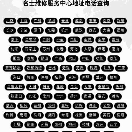
山东省东营市东营区济南路名士售后服务中心（需提前预约）
名士维修服务中心地址电话查询
山东省济南市历下区经十路11111号华润中心写字楼（万象城）15层1508室名士售后服务中心（需提前预约）
山东省济宁市任城区太白楼路名士售后服务中心（需提前预约）
北京
上海
广州
深圳
天津
成都
重庆
南京
郑州
山东省莱芜市文化南路8号银座商城名表维修一楼名表维修名士售后服务中心（需提前预约）
长沙
宁波
厦门
东莞
杭州
武汉
西安
大连
福州
山东省临沂市兰山区解放路名士售后服务中心（需提前预约）
贵阳
哈尔滨
合肥
济南
昆明
南昌
南宁
青岛
山东省日照市东港区烟台路名士售后服务中心（需提前预约）
沈阳
石家庄
苏州
长春
河北
太原
保定
唐山
山东省泰安市泰山区财源街道泰山大街名士售后服务中心（需提前预约）
邯郸
廊坊
昆山
广西
佛山
中山
德阳
绵阳
山东省威海市环翠区新威海路89号振华商厦一楼名表维修名士售后服务中心（需提前预约）
齐齐哈尔
呼和浩特
吉林
无锡
芜湖
珠海
汕头
三亚
山东省潍坊市奎文区东风东街名士售后服务中心（需提前预约）
山东省枣庄市滕州市北辛路与善国路交叉口名士售后服务中心（需提前预约）
海口
赣州
漳州
拉萨
青海
新疆
兰州
银川
山东省淄博市张店区金晶大道名士售后服务中心（需提前预约）
乌鲁木齐
大同
阳泉
赤峰
包头
大庆
秦皇岛
沧州
上海市黄浦区南京东路299号宏伊国际广场写字楼8层806室名士售后服务中心（需提前预约）
张家口
九江
徐州
常州
扬州
南通
淮安
潍坊
上海市徐汇区虹桥路3号港汇中心2座37层3705室名士售后服务中心（需提前预约）
临沂
烟台
亳州
温州
嘉兴
绍兴
舟山
金华
洛阳
浙江省杭州市上城区钱江路1366号华润大厦A座5层503-5室名士售后服务中心（需提前预约）
许昌
南阳
岳阳
衡阳
常德
株洲
湘潭
黄石
襄阳
浙江省湖州市吴兴区劳动路名士售后服务中心（需提前预约）
十堰
荆州
宜昌
泉州
柳州
桂林
惠州
西宁
浙江省嘉兴市南湖区广益路705号嘉兴世界贸易中心A座13层1304室名士售后服务中心（需提前预约）