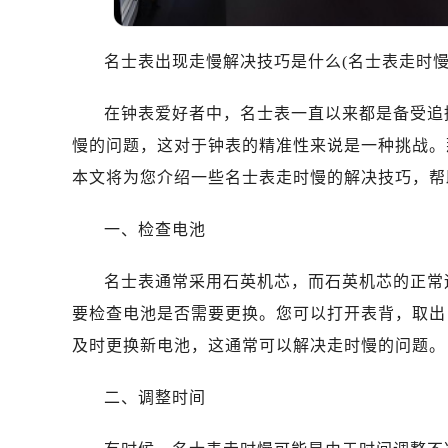
东莞市东城街道鸿福东路1号民盈国贸
无锡市梁溪区人民中路139号恒隆广场
名士表出现走慢解决技巧是什么(名士表走时慢
南通市崇川区工农路57号圆融广场写字
苏州市苏州工业园区星港街199号苏州
在钟表爱好者中，名士表一直以来都是备受追
武汉市江汉区解放大道686号世界贸易
慢的问题，这对于钟表的精准性来说是一种挑战。
南宁市青秀区金湖路59号地王大厦12
合肥市蜀山区潜山路111号万象城华润
本文将为您介绍一些名士表走时慢的解决技巧，帮
泉州市丰泽区宝洲路729号浦西万达中
一、检查电池
青岛市南区山东路6号华润大厦B座2
烟台市芝罘区胜利路139号万达金融中
名士表通常采用石英机芯，而石英机芯的正常
长春市朝阳区西安大路727号中银大厦
要检查电池是否需要更换。您可以打开表背，取出
贵阳市南明区都司高架桥路33号亨特
昆明市盘龙区北京路928号同德昆明
及时更换新电池，这通常可以解决走时慢的问题。
石家庄市长安区中山东路39号勒泰中
二、调整时间
西安市碑林区南关正街88号华侨城长
海口市龙华区金贸东路5号海口华润大厦