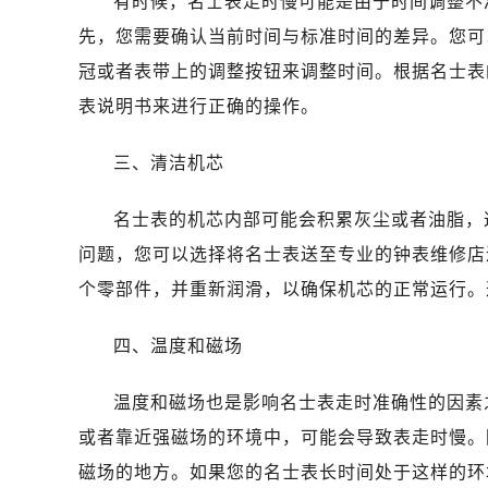
有时候，名士表走时慢可能是由于时间调整不
唐山市路南区新华东道100号万达广场
先，您需要确认当前时间与标准时间的差异。您可
台州市椒江区东海大道1800号腾达中
内蒙古自治区呼和浩特市玉泉区大学西
冠或者表带上的调整按钮来调整时间。根据名士表
甘肃省兰州市七里河区西津西路16号兰
表说明书来进行正确的操作。
重庆市解放碑渝中区民权路28号英利
黑龙江省大庆市萨尔图区会战大街名
三、清洁机芯
黑龙江省鹤岗市向阳区红军路名士售
名士表的机芯内部可能会积累灰尘或者油脂，
黑龙江省黑河市爱辉区中央街名士售
黑龙江省鸡西市鸡冠区红军路名士售
问题，您可以选择将名士表送至专业的钟表维修店
黑龙江省佳木斯市向阳区长安路名士
个零部件，并重新润滑，以确保机芯的正常运行。
黑龙江省牡丹江市东安区太平路名士
黑龙江省七台河市桃山区大同街名士
四、温度和磁场
黑龙江省齐齐哈尔市龙沙区龙华路名
温度和磁场也是影响名士表走时准确性的因素
黑龙江省双鸭山市尖山区新兴大街名
黑龙江省绥化市北林区新华街与康庄
或者靠近强磁场的环境中，可能会导致表走时慢。
黑龙江省伊春市伊美区通河路名士售
磁场的地方。如果您的名士表长时间处于这样的环