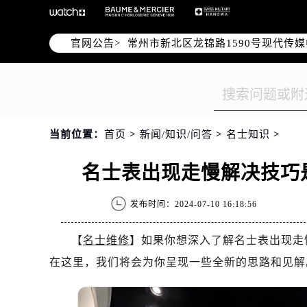
上海市黄浦区南京东路299号宏伊国
南京市秦淮区中山南路1号（新街口）
官网公告>
常州市新北区龙锦路1590号现代传媒
徐州市鼓楼区淮海东路29号苏宁广场I
扬州市邗江区国展路29号星耀天地写字
盐城市盐都区世纪大道5号盐城金融城写
泰州市海陵区永定东路399号置地商
当前位置：
首页
>
新闻/知识/问答
>
名士知识
>
宁波市江北区大闸南路500号来福士广
杭州市上城区钱江路1366号华润大厦
名士表出现走慢解决技巧
金华市金东区东市南街777号金华万达
绍兴市越城区胜利东路379号世茂天
发布时间：2024-07-10 16:18:56
嘉兴市南湖区广益路705号嘉兴世界贸
南昌市红谷滩新区红谷中大道998号
【
名士维修
】如果你想深入了解名士表出现走
济南市历下区经十路11111号华润中
在这里，我们将会为你呈现一些全新的思路和见解
广州市天河区天河路230号万菱汇国
广州市越秀区环市东路371-375号