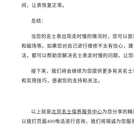
吉林省白城市洮北区明仁南街名士售
间，让表恢复正常。
吉林省白山市浑江区浑江大街名士售
吉林省吉林市船营区河南街名士售后
总结：
吉林省辽源市龙山区人民大街名士售
吉林省梅河口市新华街道梅河大街名
当您的名士表出现走时慢的情况时，您可以尝
吉林省四平市铁东区紫气大路与南九
和磁场等。如果您对自己进行维修不太有信心，建
吉林省松原市宁江区五环大街名士售
法，都可以帮助您解决名士表走时慢的问题，让您
吉林省通化市东昌区环通乡江南大街
吉林省延边市延吉市解放路名士售后
接下来，我们将会继续为您提供更多有关名士
辽宁省鞍山市铁东区站前街名士售后
和实用技巧，感谢您的支持和关注。
辽宁省本溪市平山区胜利路名士售后
辽宁省朝阳市双塔区新华路名士售后
辽宁省丹东市振兴区七经街名士售后
辽宁省抚顺市新抚区东一路名士售后
以上就是
北京名士保养服务中心
为您分享的精
辽宁省阜新市海州区解放大街名士售
以拨打页面400电话进行咨询，我们将竭诚为您服
辽宁省葫芦岛市连山区中央路名士售