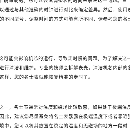
准确造成的。您可以尝试调整表的时间来解决这一问题。首
写字楼A座10层1002室（需提前预约）
以通过与其他准确的时钟进行对比来确定差异。然后，使用
心东1幢20楼2002室（需提前预约）
街70号华润万象城写字楼（鄂尔多斯大厦）23层2326室（需
的不同型号，调整时间的方式可能有所不同，请参考您的名
州中心写字楼21层2102室（需提前预约）
国际金融中心写字楼20层01室（需提前预约）
士售后服务中心（需提前预约）
后服务中心（需提前预约）
这可能会影响机芯的运行，导致走时慢的问题。为了解决这
后服务中心（需提前预约）
后服务中心（需提前预约）
进行清洁和维护。专业的技师会拆解表壳，清洁机芯内部的
售后服务中心（需提前预约）
这样，您的名士表就能恢复精准的走时了。
售后服务中心（需提前预约）
售后服务中心（需提前预约）
士售后服务中心（需提前预约）
之一。名士表通常对温度和磁场比较敏感，如果处于极端温
士售后服务中心（需提前预约）
路交叉口名士售后服务中心（需提前预约）
因此，建议您尽量避免将名士表暴露在极端温度下或者靠近
后服务中心（需提前预约）
境中，您可以将其放置在稳定的温度和无磁场的地方一段时