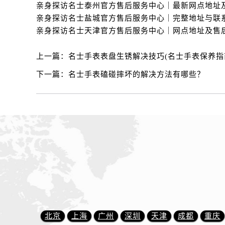
内蒙古自治区通辽市科尔沁区明仁大
内蒙古自治区乌海市海勃湾区人民南
内蒙古自治区乌兰察布市集宁区恩和
内蒙古自治区锡林郭勒盟市锡林浩特
上一篇：
名士手表表盘生锈解决技巧(名士手表保养指
内蒙古自治区兴安盟市乌兰浩特市兴
山西省大同市平城区迎宾街名士售后
下一篇：
名士手表磕碰摔坏的解决方法有哪些？
山西省晋城市城区黄华街名士售后服
山西省晋中市榆次区顺城街名士售后
山西省临汾市尧都区解放路名士售后
山西省吕梁市离石区永宁中路与建设
山西省朔州市朔城区怡西路与鄯阳西
山西省忻州市忻府区和平东街与七一
山西省阳泉市郊区平阳东街与新城大
山西省运城市盐湖区河东街名士售后
山西省长治市潞州区英雄中路名士售
山西省太原市迎泽区迎泽街道解放路
北京
上海
广州
深圳
天津
成都
重庆