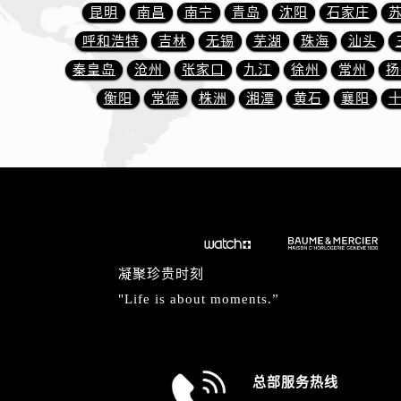
天津市和平区赤峰道136号天津国际金
昆明
南昌
南宁
青岛
沈阳
石家庄
安徽省安庆市迎江区人民路名士售后
呼和浩特
吉林
无锡
芜湖
珠海
汕头
安徽省蚌埠市蚌山区淮河路名士售后
秦皇岛
沧州
张家口
九江
徐州
常州
扬
安徽省亳州市谯城区魏武大道名士售
衡阳
常德
株洲
湘潭
黄石
襄阳
安徽省池州市贵池区长江路名士售后
安徽省滁州市琅琊区南谯北路名士售
安徽省阜阳市颍州区颍州北路名士售
安徽省淮北市相山区淮海路名士售后
安徽省淮南市田家庵区国庆中路名士
安徽省黄山市屯溪区黄山西路名士售
安徽省六安市金安区解放中路名士售
凝聚珍贵时刻
安徽省马鞍山市雨山区湖南西路名士
"Life is about moments.”
安徽省宿州市埇桥区人民中路名士售
安徽省铜陵市铜官区石城大道名士售
安徽省芜湖市镜湖区中山路步行街名
总部服务热线
安徽省宣城市宣州区叠嶂西路名士售