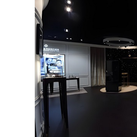
深圳市罗湖区深南东路5001号华润大
惠州市惠城区江北文昌一路7号华贸大
厦门市思明区湖滨东路95号华润大厦写
福州市鼓楼区五四路128-1号恒力城
成都市锦江区人民东路6号SAC东原中
重庆市江北区观音桥步行街2号融恒时
长沙市芙蓉区定王台街道建湘路393
郑州市二七区铭功路10号华润大厦写字
太原市迎泽区解放路15号亨得利名
沈阳市沈河区中街路137号亨得利名
沈阳市沈河区中街路83号亨得利名
乌鲁木齐市天山区红山路26号时代广场
温州市鹿城区锦绣路1067号置信广场
哈尔滨市道里区友谊西路600号富力中
大连市中山区人民路15号国际金融大
佛山市禅城区季华五路57号万科金融中