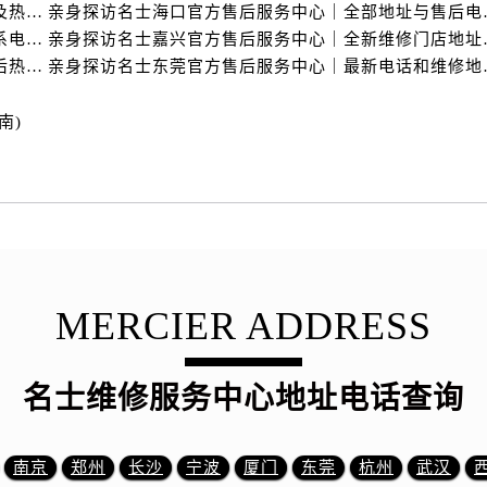
街名士售后服务中心（需提前预约）
亲身探访名士泰州官方售后服务中心｜最新网点地址及热线（2026年7月最新）
亲身探访名士海口官
路名士售后服务中心（需提前预约）
亲身探访名士盐城官方售后服务中心｜完整地址与联系电话（2026年7月最新）
亲身探访名士嘉兴官方
亲身探访名士天津官方售后服务中心｜网点地址及售后热线（2026年7月最新）
亲身探访名士东莞官
大街名士售后服务中心（需提前预约）
市光明街与额尔敦路交叉口名士售后服务中心（需提前预约）
南)
安大街名士售后服务中心（需提前预约）
服务中心（需提前预约）
务中心（需提前预约）
服务中心（需提前预约）
服务中心（需提前预约）
街交叉口名士售后服务中心（需提前预约）
街交汇处名士售后服务中心（需提前预约）
MERCIER ADDRESS
南路交叉口名士售后服务中心（需提前预约）
道交叉口名士售后服务中心（需提前预约）
名士维修服务中心地址电话查询
服务中心（需提前预约）
后服务中心（需提前预约）
15号亨得利名表维修授权店3楼名士售后服务中心（需提前预约
南京
郑州
长沙
宁波
厦门
东莞
杭州
武汉