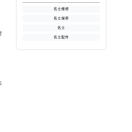
名士维修
名士保养
名士
时
名士配件
？
先
，