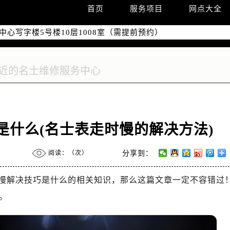
际广场写字楼8层806室（需提前预约）
首页
服务项目
网点大全
南京中心写字楼22层C1-1室（需提前预约）
中心写字楼5号楼10层1008室（需提前预约）
FC国际金融中心写字楼35层3508室（需提前预约）
楼1号楼18层1803室（需提前预约）
字楼1号楼16层1604室（需提前预约）
务中心东塔写字楼（华润万象城）17层1706室（需提前预约）
场办公楼20层2009室（需提前预约）
写字楼A座5层503-5室（需提前预约）
是什么(名士表走时慢的解决方法)
广场写字楼4号楼22层2209室（需提前预约）
际中心写字楼8层805室（需提前预约）
阅读：（
次）
分享到：
易中心写字楼A座13层1304室（需提前预约）
绿地双子塔（中央广场）A1座办公楼14层07室（需提前预约）
慢解决技巧是什么的相关知识，那么这篇文章一定不容错过
心写字楼（万象城）15层1508室（需提前预约）
。
际中心写字楼A塔7层704室（需提前预约）
世界贸易中心大厦南塔写字楼15层07室（需提前预约）