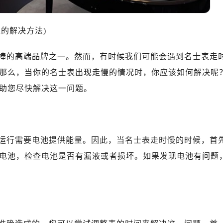
中心T1写字楼9层907室（需提前预约）
写字楼1座11层1104室（需提前预约）
的解决方法)
楼16层1603室（需提前预约）
中心办公楼C座22层08室（需提前预约）
捧的高端品牌之一。然而，有时候我们可能会遇到名士表走
大厦38层09室（需提前预约）
那么，当你的名士表出现走慢的情况时，你应该如何解决呢
楼1224室（需提前预约）
大厦B座12楼03室（需提前预约）
助您尽快解决这一问题。
心写字楼A座7楼709室（需提前预约）
2层04室（需提前预约）
心A座907室（需提前预约）
运行需要电池提供能量。因此，当名士表走时慢的时候，首
A座(旺进大厦)18层09室（需提前预约）
电池，检查电池是否有漏液或者损坏。如果发现电池有问题
国际金融中心14楼14D（需提前预约）
广场写字楼10层06室（需提前预约）
心写字楼B座13层07室（需提前预约）
安国际中心E座6楼10室（需提前预约）
B座17层1707室（需提前预约）