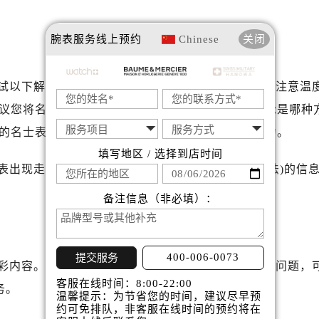
后服务中心（需提前预约）
后服务中心（需提前预约）
腕表服务
线上预约
Chinese
关闭
服务中心（需提前预约）
后服务中心（需提前预约）
士售后服务中心（需提前预约）
试以下解决技巧：检查电池，调整时间，清洁机芯，注意温
经街交汇处名士售后服务中心（需提前预约）
议您将名士表送至专业的钟表维修店进行维护。无论是哪种
后服务中心（需提前预约）
的名士表恢复精准的走时，继续为您带来优雅和魅力。
名士售后服务中心（需提前预约）
填写地区 / 选择到店时间
服务中心（需提前预约）
表出现走慢解决技巧是什么(名士表走时慢的解决方法)的信
服务中心（需提前预约）
备注信息（非必填）：
服务中心（需提前预约）
服务中心（需提前预约）
服务中心（需提前预约）
400-006-0073
提交服务
服务中心（需提前预约）
彩内容。如果您还有其他关于名士手表维护和保养的问题，
客服在线时间：8:00-22:00
后服务中心（需提前预约）
务。
温馨提示：为节省您的时间，建议尽早预
后服务中心（需提前预约）
约可免排队，非客服在线时间的预约将在