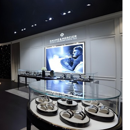
厦写字楼17层1701室（需提前预约）
厦写字楼1座30层05室（需提前预约）
字楼B座11层1104室（需提前预约）
写字楼15层03室（需提前预约）
心写字楼24层2406B室（需提前预约）
代广场写字楼9层902室（需提前预约）
号世茂环球金融中心写字楼（芙蓉广场）10层13室（需提前预约
楼29层2905室（需提前预约）
表服务中心（品牌授权店）3层整层（需提前预约）
表服务中心（品牌授权店）1层整层（需提前预约）
表服务中心（品牌授权店）1层整层（需提前预约）
（CCMALL）C座17层17-B（需提前预约）
10层1015室（需提前预约）
心T2座写字楼29层03室（需提前预约）
厦7层G室（需提前预约）
心C座12层1205室（需提前预约）