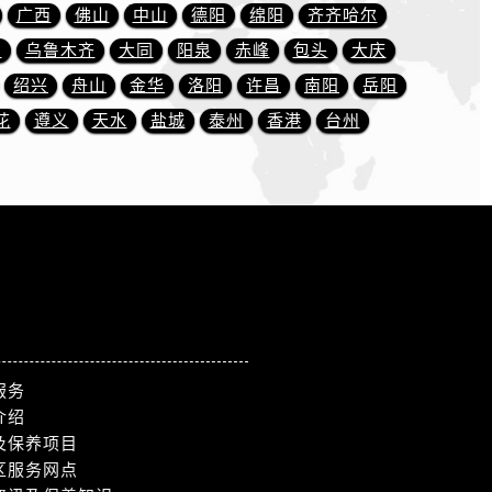
广西
佛山
中山
德阳
绵阳
齐齐哈尔
川
乌鲁木齐
大同
阳泉
赤峰
包头
大庆
绍兴
舟山
金华
洛阳
许昌
南阳
岳阳
花
遵义
天水
盐城
泰州
香港
台州
服务
介绍
及保养项目
区服务网点