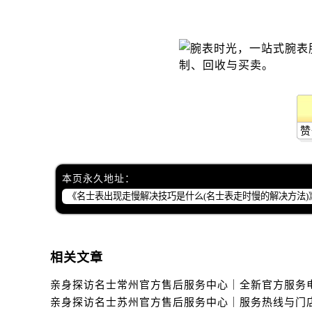
辽宁省锦州市古塔区中央大街名士售
辽宁省辽阳市白塔区新运大街名士售
辽宁省盘锦市兴隆台区石油大街名士
辽宁省铁岭市银州区南马路名士售后
辽宁省营口市站前区市府路与渤海大
辽宁省沈阳市沈河区中街路137号亨
辽宁省沈阳市沈河区中街路83号亨
赞
北京市朝阳区建国门外大街甲6号华熙
北京市东城区东长安街1号王府井东方
本页永久地址：
河北省保定市竞秀区朝阳北大街北国
内蒙古自治区阿拉善盟市左旗土尔扈
内蒙古自治区巴彦淖尔市临河区新华
内蒙古自治区包头市青山区幸福路甲
相关文章
内蒙古自治区赤峰市红山区哈达街名
内蒙古自治区鄂尔多斯市东胜区伊金
内蒙古自治区呼伦贝尔市海拉尔区中