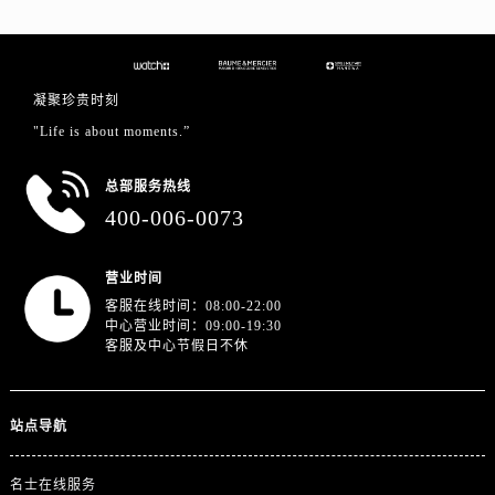
浙江省宁波市江北区大闸南路500号来福士广场办公楼20层2009室名士售后服务中心（需提前预约）
浙江省衢州市柯城区上街名士售后服务中心（需提前预约）
浙江省绍兴市越城区胜利东路379号世茂天际中心写字楼8层805室名士售后服务中心（需提前预约）
凝聚珍贵时刻
浙江省舟山市定海区解放东路名士售后服务中心（需提前预约）
"Life is about moments.”
澳门特别行政区大堂区议事亭前地（新马路）名士售后服务中心（需提前预约）
澳门特别行政区风顺堂区南湾大马路名士售后服务中心（需提前预约）
总部服务热线
澳门特别行政区花地玛堂区关闸广场名士售后服务中心（需提前预约）
400-006-0073
澳门特别行政区花王堂区大三巴商圈名士售后服务中心（需提前预约）
澳门特别行政区嘉模堂区官也街名士售后服务中心（需提前预约）
营业时间
澳门省路氹城市金光大道名士售后服务中心（需提前预约）
客服在线时间：08:00-22:00
澳门特别行政区望德堂区塔石广场名士售后服务中心（需提前预约）
中心营业时间：09:00-19:30
客服及中心节假日不休
福建省福州市鼓楼区五四路128-1号恒力城写字楼15层03室名士售后服务中心（需提前预约）
福建省厦门市思明区湖滨东路95号万象城华润大厦B座11层1104室名士售后服务中心（需提前预约）
广东省潮州市潮安区新风路与潮汕路交汇处名士售后服务中心（需提前预约）
站点导航
广东省广州市天河区天河路230号万菱汇国际中心A塔7层704室名士售后服务中心（需提前预约）
广东省广州市越秀区环市东路371-375号世界贸易中心大厦南塔15层1507室名士售后服务中心（需提前预约）
名士在线服务