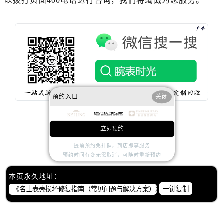
以拨打页面400电话进行咨询，我们将竭诚为您服务。
内蒙古自治区鄂尔多斯市东胜区伊金霍洛街名士售后服务中心（需提前预约）
内蒙古自治区呼伦贝尔市海拉尔区中央街名士售后服务中心（需提前预约）
内蒙古自治区通辽市科尔沁区明仁大街名士售后服务中心（需提前预约）
内蒙古自治区乌海市海勃湾区人民南路名士售后服务中心（需提前预约）
内蒙古自治区乌兰察布市集宁区恩和大街名士售后服务中心（需提前预约）
内蒙古自治区锡林郭勒盟市锡林浩特市光明街与额尔敦路交叉口名士售后服务中心（需提前预约）
内蒙古自治区兴安盟市乌兰浩特市兴安大街名士售后服务中心（需提前预约）
预约入口
关闭
山西省大同市平城区迎宾街名士售后服务中心（需提前预约）
山西省晋城市城区黄华街名士售后服务中心（需提前预约）
山西省晋中市榆次区顺城街名士售后服务中心（需提前预约）
立即预约
赞一下
去提问
山西省临汾市尧都区解放路名士售后服务中心（需提前预约）
提前预约免排队，到店即享服务
预约时间有变无需取消，可随时重新预约
山西省吕梁市离石区永宁中路与建设街交叉口名士售后服务中心（需提前预约）
山西省朔州市朔城区怡西路与鄯阳西街交汇处名士售后服务中心（需提前预约）
本页永久地址：
山西省忻州市忻府区和平东街与七一南路交叉口名士售后服务中心（需提前预约）
一键复制
山西省阳泉市郊区平阳东街与新城大道交叉口名士售后服务中心（需提前预约）
山西省运城市盐湖区河东街名士售后服务中心（需提前预约）