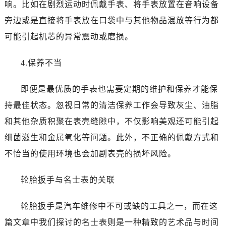
响。比如在剧烈运动时佩戴手表、将手表放置在音响设备
黑龙江省绥化市北林区新华街与康庄路交叉口名士售后服务中心（需提前预约）
黑龙江省伊春市伊美区通河路名士售后服务中心（需提前预约）
旁边或是直接将手表放在口袋中与其他物品混放等行为都
吉林省白城市洮北区明仁南街名士售后服务中心（需提前预约）
可能引起机芯的异常震动或磨损。
吉林省白山市浑江区浑江大街名士售后服务中心（需提前预约）
吉林省吉林市船营区河南街名士售后服务中心（需提前预约）
4.保养不当
吉林省辽源市龙山区人民大街名士售后服务中心（需提前预约）
即便是最优质的手表也需要定期的维护和保养才能保
吉林省梅河口市新华街道梅河大街名士售后服务中心（需提前预约）
吉林省四平市铁东区紫气大路与南九经街交汇处名士售后服务中心（需提前预约）
持最佳状态。忽视日常的清洁保养工作会导致灰尘、油脂
吉林省松原市宁江区五环大街名士售后服务中心（需提前预约）
和其他杂质积聚在表壳缝隙中，不仅影响美观还可能引起
吉林省通化市东昌区环通乡江南大街名士售后服务中心（需提前预约）
细菌滋生和金属氧化等问题。此外，不正确的佩戴方式和
吉林省延边市延吉市解放路名士售后服务中心（需提前预约）
不恰当的使用环境也会加剧表壳的损坏风险。
辽宁省鞍山市铁东区站前街名士售后服务中心（需提前预约）
辽宁省本溪市平山区胜利路名士售后服务中心（需提前预约）
轮胎扳手与名士表的关联
辽宁省朝阳市双塔区新华路名士售后服务中心（需提前预约）
辽宁省丹东市振兴区七经街名士售后服务中心（需提前预约）
轮胎扳手是汽车维修中不可或缺的工具之一，而在这
辽宁省抚顺市新抚区东一路名士售后服务中心（需提前预约）
篇文章中我们探讨的名士表则是一种精致的艺术品与时间