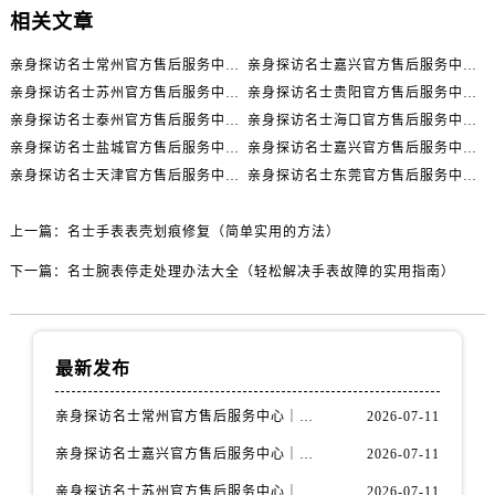
山西省长治市潞州区英雄中路名士售后服务中心（需提前预约）
相关文章
山西省太原市迎泽区迎泽街道解放路15号亨得利名表维修授权店3楼名士售后服务中心（需提前预约）
亲身探访名士常州官方售后服务中心｜全新官方服务电话与地址（2026年7月最新）
亲身探访名士嘉兴官方售后服务中心｜全新地址和售后电话（2026年7月最新）
天津市和平区赤峰道136号天津国际金融中心26层2603室名士售后服务中心（需提前预约）
亲身探访名士苏州官方售后服务中心｜服务热线与门店详细地址（2026年7月最新）
亲身探访名士贵阳官方售后服务中心｜网点地址与电话（2026年7月最新）
安徽省安庆市迎江区人民路名士售后服务中心（需提前预约）
亲身探访名士泰州官方售后服务中心｜最新网点地址及热线（2026年7月最新）
亲身探访名士海口官方售后服务中心｜全部地址与售后电话（2026年7月最新）
安徽省蚌埠市蚌山区淮河路名士售后服务中心（需提前预约）
亲身探访名士盐城官方售后服务中心｜完整地址与联系电话（2026年7月最新）
亲身探访名士嘉兴官方售后服务中心｜全新维修门店地址及电话（2026年7月最新）
安徽省亳州市谯城区魏武大道名士售后服务中心（需提前预约）
亲身探访名士天津官方售后服务中心｜网点地址及售后热线（2026年7月最新）
亲身探访名士东莞官方售后服务中心｜最新电话和维修地址（2026年7月最新）
安徽省池州市贵池区长江路名士售后服务中心（需提前预约）
安徽省滁州市琅琊区南谯北路名士售后服务中心（需提前预约）
上一篇：
名士手表表壳划痕修复（简单实用的方法）
安徽省阜阳市颍州区颍州北路名士售后服务中心（需提前预约）
下一篇：
名士腕表停走处理办法大全（轻松解决手表故障的实用指南）
安徽省淮北市相山区淮海路名士售后服务中心（需提前预约）
安徽省淮南市田家庵区国庆中路名士售后服务中心（需提前预约）
安徽省黄山市屯溪区黄山西路名士售后服务中心（需提前预约）
最新发布
安徽省六安市金安区解放中路名士售后服务中心（需提前预约）
安徽省马鞍山市雨山区湖南西路名士售后服务中心（需提前预约）
亲身探访名士常州官方售后服务中心｜全新官方服务电话与地址（2026年7月最新）
2026-07-11
安徽省宿州市埇桥区人民中路名士售后服务中心（需提前预约）
亲身探访名士嘉兴官方售后服务中心｜全新地址和售后电话（2026年7月最新）
2026-07-11
安徽省铜陵市铜官区石城大道名士售后服务中心（需提前预约）
亲身探访名士苏州官方售后服务中心｜服务热线与门店详细地址（2026年7月最新）
2026-07-11