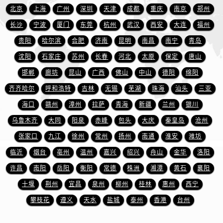
山东省济宁市任城区太白楼路名士售后服务中心（需提前预约）
北京
上海
广州
深圳
天津
成都
重庆
南京
郑州
山东省莱芜市文化南路8号银座商城名表维修一楼名表维修名士售后服务中心（需提前预约）
长沙
宁波
厦门
东莞
杭州
武汉
西安
大连
福州
山东省临沂市兰山区解放路名士售后服务中心（需提前预约）
贵阳
哈尔滨
合肥
济南
昆明
南昌
南宁
青岛
山东省日照市东港区烟台路名士售后服务中心（需提前预约）
沈阳
石家庄
苏州
长春
河北
太原
保定
唐山
山东省泰安市泰山区财源街道泰山大街名士售后服务中心（需提前预约）
邯郸
廊坊
昆山
广西
佛山
中山
德阳
绵阳
山东省威海市环翠区新威海路89号振华商厦一楼名表维修名士售后服务中心（需提前预约）
山东省潍坊市奎文区东风东街名士售后服务中心（需提前预约）
齐齐哈尔
呼和浩特
吉林
无锡
芜湖
珠海
汕头
三亚
山东省枣庄市滕州市北辛路与善国路交叉口名士售后服务中心（需提前预约）
海口
赣州
漳州
拉萨
青海
新疆
兰州
银川
山东省淄博市张店区金晶大道名士售后服务中心（需提前预约）
乌鲁木齐
大同
阳泉
赤峰
包头
大庆
秦皇岛
沧州
上海市黄浦区南京东路299号宏伊国际广场写字楼8层806室名士售后服务中心（需提前预约）
张家口
九江
徐州
常州
扬州
南通
淮安
潍坊
上海市徐汇区虹桥路3号港汇中心2座37层3705室名士售后服务中心（需提前预约）
临沂
烟台
亳州
温州
嘉兴
绍兴
舟山
金华
洛阳
浙江省杭州市上城区钱江路1366号华润大厦A座5层503-5室名士售后服务中心（需提前预约）
许昌
南阳
岳阳
衡阳
常德
株洲
湘潭
黄石
襄阳
浙江省湖州市吴兴区劳动路名士售后服务中心（需提前预约）
十堰
荆州
宜昌
泉州
柳州
桂林
惠州
西宁
浙江省嘉兴市南湖区广益路705号嘉兴世界贸易中心A座13层1304室名士售后服务中心（需提前预约）
浙江省金华市金东区东市南街777号金华万达广场4号楼22楼2209室名士售后服务中心（需提前预约）
攀枝花
遵义
天水
盐城
泰州
香港
台州
浙江省丽水市莲都区解放街名士售后服务中心（需提前预约）