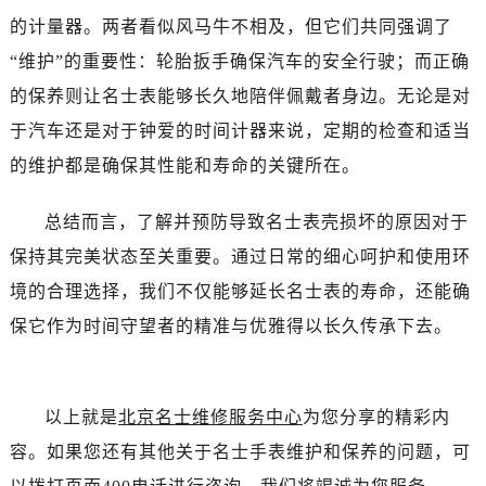
辽宁省阜新市海州区解放大街名士售后服务中心（需提前预约）
的计量器。两者看似风马牛不相及，但它们共同强调了
辽宁省葫芦岛市连山区中央路名士售后服务中心（需提前预约）
“维护”的重要性：轮胎扳手确保汽车的安全行驶；而正确
辽宁省锦州市古塔区中央大街名士售后服务中心（需提前预约）
的保养则让名士表能够长久地陪伴佩戴者身边。无论是对
辽宁省辽阳市白塔区新运大街名士售后服务中心（需提前预约）
于汽车还是对于钟爱的时间计器来说，定期的检查和适当
辽宁省盘锦市兴隆台区石油大街名士售后服务中心（需提前预约）
辽宁省铁岭市银州区南马路名士售后服务中心（需提前预约）
的维护都是确保其性能和寿命的关键所在。
辽宁省营口市站前区市府路与渤海大街交叉口名士售后服务中心（需提前预约）
总结而言，了解并预防导致名士表壳损坏的原因对于
辽宁省沈阳市沈河区中街路137号亨得利名表维修授权店1楼名士售后服务中心（需提前预约）
辽宁省沈阳市沈河区中街路83号亨得利名表维修授权店1楼名士售后服务中心（需提前预约）
保持其完美状态至关重要。通过日常的细心呵护和使用环
北京市朝阳区建国门外大街甲6号华熙国际中心D座11层1102室名士售后服务中心（需提前预约）
境的合理选择，我们不仅能够延长名士表的寿命，还能确
北京市东城区东长安街1号王府井东方广场W3座6层602室名士售后服务中心（需提前预约）
保它作为时间守望者的精准与优雅得以长久传承下去。
河北省保定市竞秀区朝阳北大街北国先天下名士售后服务中心（需提前预约）
内蒙古自治区阿拉善盟市左旗土尔扈特大街名士售后服务中心（需提前预约）
内蒙古自治区巴彦淖尔市临河区新华街名士售后服务中心（需提前预约）
以上就是
北京名士维修服务中心
为您分享的精彩内
内蒙古自治区包头市青山区幸福路甲3号王府井百货名表维修名士售后服务中心（需提前预约）
容。如果您还有其他关于名士手表维护和保养的问题，可
内蒙古自治区赤峰市红山区哈达街名士售后服务中心（需提前预约）