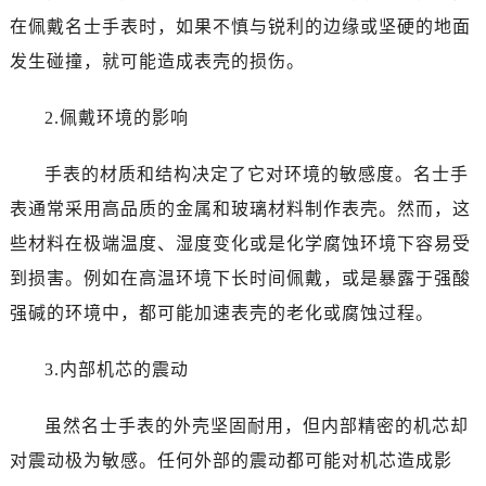
西安市碑林区南关正街88号华侨城长安国际中心E座6楼10室（需提前预约）
在佩戴名士手表时，如果不慎与锐利的边缘或坚硬的地面
海口市龙华区金贸东路5号海口华润大厦B座17层1707室（需提前预约）
发生碰撞，就可能造成表壳的损伤。
唐山市路南区新华东道100号万达广场写字楼A座10层1002室（需提前预约）
台州市椒江区东海大道1800号腾达中心东1幢20楼2002室（需提前预约）
2.佩戴环境的影响
内蒙古自治区呼和浩特市玉泉区大学西街70号华润万象城写字楼（鄂尔多斯大厦）23层2326室（需提前预约）
甘肃省兰州市七里河区西津西路16号兰州中心写字楼21层2102室（需提前预约）
手表的材质和结构决定了它对环境的敏感度。名士手
重庆市解放碑渝中区民权路28号英利国际金融中心写字楼20层01室（需提前预约）
表通常采用高品质的金属和玻璃材料制作表壳。然而，这
黑龙江省大庆市萨尔图区会战大街名士售后服务中心（需提前预约）
些材料在极端温度、湿度变化或是化学腐蚀环境下容易受
黑龙江省鹤岗市向阳区红军路名士售后服务中心（需提前预约）
到损害。例如在高温环境下长时间佩戴，或是暴露于强酸
黑龙江省黑河市爱辉区中央街名士售后服务中心（需提前预约）
强碱的环境中，都可能加速表壳的老化或腐蚀过程。
黑龙江省鸡西市鸡冠区红军路名士售后服务中心（需提前预约）
黑龙江省佳木斯市向阳区长安路名士售后服务中心（需提前预约）
3.内部机芯的震动
黑龙江省牡丹江市东安区太平路名士售后服务中心（需提前预约）
黑龙江省七台河市桃山区大同街名士售后服务中心（需提前预约）
虽然名士手表的外壳坚固耐用，但内部精密的机芯却
黑龙江省齐齐哈尔市龙沙区龙华路名士售后服务中心（需提前预约）
对震动极为敏感。任何外部的震动都可能对机芯造成影
黑龙江省双鸭山市尖山区新兴大街名士售后服务中心（需提前预约）