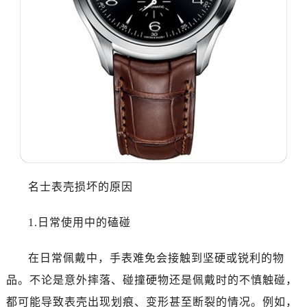
大连市中山区人民路15号国际金融大厦7层G室（需提前预约）
佛山市禅城区季华五路57号万科金融中心C座12层1205室（需提前预约）
东莞市东城街道鸿福东路1号民盈国贸中心T1写字楼9层907室（需提前预约）
无锡市梁溪区人民中路139号恒隆广场写字楼1座11层1104室（需提前预约）
南通市崇川区工农路57号圆融广场写字楼16层1603室（需提前预约）
苏州市苏州工业园区星港街199号苏州中心办公楼C座22层08室（需提前预约）
武汉市江汉区解放大道686号世界贸易大厦38层09室（需提前预约）
南宁市青秀区金湖路59号地王大厦12楼1224室（需提前预约）
合肥市蜀山区潜山路111号万象城华润大厦B座12楼03室（需提前预约）
泉州市丰泽区宝洲路729号浦西万达中心写字楼A座7楼709室（需提前预约）
名士表壳损坏的原因
青岛市南区山东路6号华润大厦B座22层04室（需提前预约）
烟台市芝罘区胜利路139号万达金融中心A座907室（需提前预约）
1.日常使用中的磕碰
长春市朝阳区西安大路727号中银大厦A座(旺进大厦)18层09室（需提前预约）
贵阳市南明区都司高架桥路33号亨特国际金融中心14楼14D（需提前预约）
在日常佩戴中，手表难免会接触到坚硬或锐利的物
昆明市盘龙区北京路928号同德昆明广场写字楼10层06室（需提前预约）
品。不论是意外摔落、碰撞硬物还是佩戴时的不慎触碰，
石家庄市长安区中山东路39号勒泰中心写字楼B座13层07室（需提前预约）
都可能导致表壳出现划痕、变形甚至断裂的情况。例如，