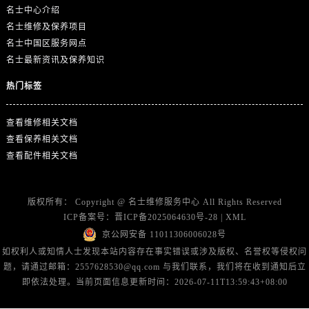
广东省河源市源城区越王大道名士售后服务中心（需提前预约）
名士中心介绍
广东省惠州市惠城区江北文昌一路7号华贸大厦1座30层3005室名士售后服务中心（需提前预约）
名士维修及保养项目
广东省江门市蓬江区广场西路名士售后服务中心（需提前预约）
名士中国区服务网点
名士最新资讯及保养知识
广东省揭阳市榕城进贤门步行街名士售后服务中心（需提前预约）
广东省茂名市电白区水东街道迎宾大道名士售后服务中心（需提前预约）
热门标签
广东省梅州市梅江区金燕大道名士售后服务中心（需提前预约）
广东省清远市清城区湖西路名士售后服务中心（需提前预约）
查看维修相关文档
查看保养相关文档
广东省汕头市龙湖区长平路名士售后服务中心（需提前预约）
查看配件相关文档
广东省汕尾市城区香洲街道园林社区翠园街名士售后服务中心（需提前预约）
广东省韶关市武江区芙蓉新区与老城中心交汇处名士售后服务中心（需提前预约）
广东省深圳市罗湖区深南东路5001号华润大厦17层1701室名士售后服务中心（需提前预约）
版权所有：
Copyright @
名士维修服务中心
All Rights Reserved
广东省阳江市江城区东风一路名士售后服务中心（需提前预约）
ICP备案号：
晋ICP备2025064630号-28
|
XML
京公网安备 11011306006028号
广东省云浮市云城区金山路名士售后服务中心（需提前预约）
如权利人或知情人士发现本站内容存在事实错误或涉及版权、名誉权等侵权问
广东省湛江市赤坎区观海北路名士售后服务中心（需提前预约）
题，请通过邮箱：2557628530@qq.com 与我们联系，我们将在收到通知后立
广东省肇庆市端州区信安大道与砚都大道交汇处名士售后服务中心（需提前预约）
即依法处理。当前页面信息更新时间：2026-07-11T13:59:43+08:00
广西壮族自治区百色市右江区中山二路名士售后服务中心（需提前预约）