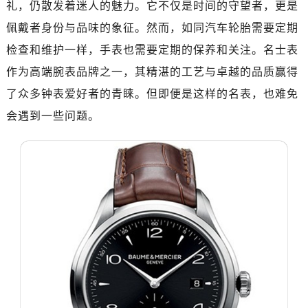
礼，仍散发着迷人的魅力。它不仅是时间的守望者，更是
广州市天河区天河路230号万菱汇国际中心写字楼A塔7层704室（需提前预约）
广州市越秀区环市东路371-375号世界贸易中心大厦南塔写字楼15层07室（需提前预约）
佩戴者身份与品味的象征。然而，如同汽车轮胎需要定期
深圳市罗湖区深南东路5001号华润大厦写字楼17层1701室（需提前预约）
检查和维护一样，手表也需要定期的保养和关注。名士表
惠州市惠城区江北文昌一路7号华贸大厦写字楼1座30层05室（需提前预约）
作为高端腕表品牌之一，其精湛的工艺与卓越的品质赢得
厦门市思明区湖滨东路95号华润大厦写字楼B座11层1104室（需提前预约）
了众多钟表爱好者的青睐。但即便是这样的名表，也难免
福州市鼓楼区五四路128-1号恒力城写字楼15层03室（需提前预约）
会遇到一些问题。
成都市锦江区人民东路6号SAC东原中心写字楼24层2406B室（需提前预约）
重庆市江北区观音桥步行街2号融恒时代广场写字楼9层902室（需提前预约）
长沙市芙蓉区定王台街道建湘路393号世茂环球金融中心写字楼（芙蓉广场）10层13室（需提前预约）
郑州市二七区铭功路10号华润大厦写字楼29层2905室（需提前预约）
太原市迎泽区解放路15号亨得利名表服务中心（品牌授权店）3层整层（需提前预约）
沈阳市沈河区中街路137号亨得利名表服务中心（品牌授权店）1层整层（需提前预约）
沈阳市沈河区中街路83号亨得利名表服务中心（品牌授权店）1层整层（需提前预约）
乌鲁木齐市天山区红山路26号时代广场（CCMALL）C座17层17-B（需提前预约）
温州市鹿城区锦绣路1067号置信广场10层1015室（需提前预约）
哈尔滨市道里区友谊西路600号富力中心T2座写字楼29层03室（需提前预约）