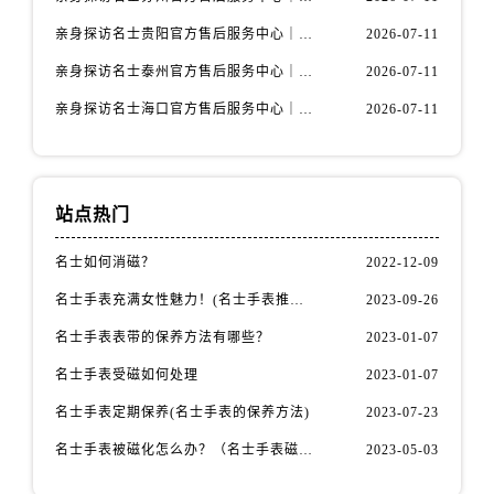
安徽省芜湖市镜湖区中山路步行街名士售后服务中心（需提前预约）
亲身探访名士贵阳官方售后服务中心｜网点地址与电话（2026年7月最新）
2026-07-11
安徽省宣城市宣州区叠嶂西路名士售后服务中心（需提前预约）
福建省龙岩市新罗区九一南路名士售后服务中心（需提前预约）
亲身探访名士泰州官方售后服务中心｜最新网点地址及热线（2026年7月最新）
2026-07-11
福建省南平市建阳区人民西路名士售后服务中心（需提前预约）
亲身探访名士海口官方售后服务中心｜全部地址与售后电话（2026年7月最新）
2026-07-11
福建省宁德市蕉城区天湖东路名士售后服务中心（需提前预约）
福建省莆田市城厢区霞林街道荔华东大道名士售后服务中心（需提前预约）
福建省三明市三元区东乾二路名士售后服务中心（需提前预约）
站点热门
福建省漳州市龙文区步港路名士售后服务中心（需提前预约）
江苏省常州市新北区龙锦路1590号现代传媒中心5号楼10层1008室名士售后服务中心（需提前预约）
名士如何消磁？
2022-12-09
江苏省淮安市清江浦区淮海北路名士售后服务中心（需提前预约）
名士手表充满女性魅力！(名士手表推荐！)
2023-09-26
江苏省连云港市海州区通灌北路名士售后服务中心（需提前预约）
名士手表表带的保养方法有哪些？
2023-01-07
江苏省南京市秦淮区中山南路1号南京中心22层22-C1-C3室名士售后服务中心（需提前预约）
名士手表受磁如何处理
2023-01-07
江苏省宿迁市宿城区西湖路名士售后服务中心（需提前预约）
江苏省泰州市海陵区永定东路399号置地商务中心东塔（华润万象城）17层1706室名士售后服务中心（需提前预约）
名士手表定期保养(名士手表的保养方法)
2023-07-23
江苏省徐州市鼓楼区淮海东路29号苏宁广场IFC国际金融中心35层3508室名士售后服务中心（需提前预约）
名士手表被磁化怎么办？（名士手表磁化处理方法）
2023-05-03
江苏省盐城市盐都区世纪大道5号盐城金融城写字楼1号楼16层1604室名士售后服务中心（需提前预约）