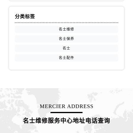
江苏省扬州市邗江区国展路29号星耀天地写字楼1号楼18层1803室名士售后服务中心（需提前预约）
江苏省镇江市京口区中山东路名士售后服务中心（需提前预约）
分类标签
江西省抚州市临川区赣东大道名士售后服务中心（需提前预约）
江西省赣州市章贡区文清路名士售后服务中心（需提前预约）
名士维修
江西省吉安市吉州区井冈山大道名士售后服务中心（需提前预约）
名士保养
江西省景德镇市珠山区珠山中路名士售后服务中心（需提前预约）
名士
江西省九江市浔阳区浔阳路名士售后服务中心（需提前预约）
名士配件
江西省南昌市红谷滩新区红谷中大道998号绿地双子塔（中央广场）A1座办公楼14层1407室名士售后服务中心（需提前预约）
江西省萍乡市安源区萍安北大道与康庄路交叉口名士售后服务中心（需提前预约）
江西省上饶市信州区滨江西路名士售后服务中心（需提前预约）
江西省新余市渝水区北湖西路名士售后服务中心（需提前预约）
江西省宜春市袁州区中山中路名士售后服务中心（需提前预约）
江西省鹰潭市月湖区胜利东路名士售后服务中心（需提前预约）
MERCIER ADDRESS
山东省德州市德城区东风中路名士售后服务中心（需提前预约）
山东省东营市东营区济南路名士售后服务中心（需提前预约）
名士维修服务中心地址电话查询
山东省济南市历下区经十路11111号华润中心写字楼（万象城）15层1508室名士售后服务中心（需提前预约）