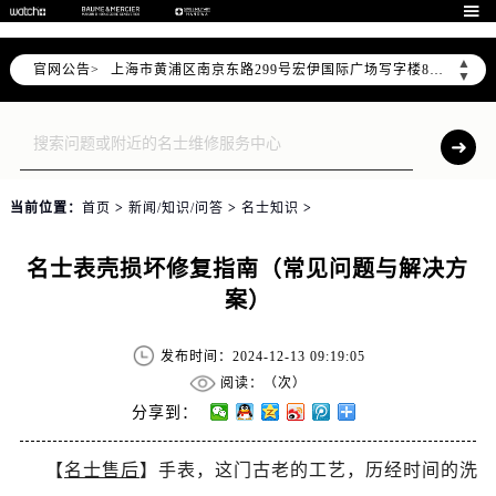
天津市和平区赤峰道136号天津国际金融中心写字楼26层2603室（需提前预约）

上海市徐汇区虹桥路3号港汇中心写字楼2座37层3705室（需提前预约）
▲
官网公告>
上海市黄浦区南京东路299号宏伊国际广场写字楼8层806室（需提前预约）
▼
南京市秦淮区中山南路1号（新街口）南京中心写字楼22层C1-1室（需提前预约）
常州市新北区龙锦路1590号现代传媒中心写字楼5号楼10层1008室（需提前预约）
徐州市鼓楼区淮海东路29号苏宁广场IFC国际金融中心写字楼35层3508室（需提前预约）
扬州市邗江区国展路29号星耀天地写字楼1号楼18层1803室（需提前预约）
当前位置：
首页
>
新闻/知识/问答
>
名士知识
>
盐城市盐都区世纪大道5号盐城金融城写字楼1号楼16层1604室（需提前预约）
泰州市海陵区永定东路399号置地商务中心东塔写字楼（华润万象城）17层1706室（需提前预约）
名士表壳损坏修复指南（常见问题与解决方
宁波市江北区大闸南路500号来福士广场办公楼20层2009室（需提前预约）
案）
杭州市上城区钱江路1366号华润大厦写字楼A座5层503-5室（需提前预约）
金华市金东区东市南街777号金华万达广场写字楼4号楼22层2209室（需提前预约）
发布时间：2024-12-13 09:19:05
绍兴市越城区胜利东路379号世茂天际中心写字楼8层805室（需提前预约）
阅读：（
次）
嘉兴市南湖区广益路705号嘉兴世界贸易中心写字楼A座13层1304室（需提前预约）
分享到：
南昌市红谷滩新区红谷中大道998号绿地双子塔（中央广场）A1座办公楼14层07室（需提前预约）
【
名士售后
】手表，这门古老的工艺，历经时间的洗
济南市历下区经十路11111号华润中心写字楼（万象城）15层1508室（需提前预约）