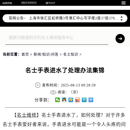
北京市朝阳区建国门外大街甲6号华熙国际中心写字楼D座11层1102室（需提前预约）

天津市和平区赤峰道136号天津国际金融中心写字楼26层2603室（需提前预约）
▲
官网公告>
上海市徐汇区虹桥路3号港汇中心写字楼2座37层3705室（需提前预约）
▼
上海市黄浦区南京东路299号宏伊国际广场写字楼8层806室（需提前预约）
南京市秦淮区中山南路1号（新街口）南京中心写字楼22层C1-1室（需提前预约）
常州市新北区龙锦路1590号现代传媒中心写字楼5号楼10层1008室（需提前预约）
徐州市鼓楼区淮海东路29号苏宁广场IFC国际金融中心写字楼35层3508室（需提前预约）
当前位置：
首页
>
新闻/知识/问答
>
名士知识
>
扬州市邗江区国展路29号星耀天地写字楼1号楼18层1803室（需提前预约）
盐城市盐都区世纪大道5号盐城金融城写字楼1号楼16层1604室（需提前预约）
名士手表进水了处理办法集锦
泰州市海陵区永定东路399号置地商务中心东塔写字楼（华润万象城）17层1706室（需提前预约）
宁波市江北区大闸南路500号来福士广场办公楼20层2009室（需提前预约）
发布时间：2025-08-13 09:28:59
杭州市上城区钱江路1366号华润大厦写字楼A座5层503-5室（需提前预约）
阅读：（
次）
金华市金东区东市南街777号金华万达广场写字楼4号楼22层2209室（需提前预约）
分享到：
绍兴市越城区胜利东路379号世茂天际中心写字楼8层805室（需提前预约）
【
名士维修
】名士手表进水了，如何处理？对于许多
嘉兴市南湖区广益路705号嘉兴世界贸易中心写字楼A座13层1304室（需提前预约）
名士手表爱好者来说，手表进水可能是一个令人头疼的问
南昌市红谷滩新区红谷中大道998号绿地双子塔（中央广场）A1座办公楼14层07室（需提前预约）