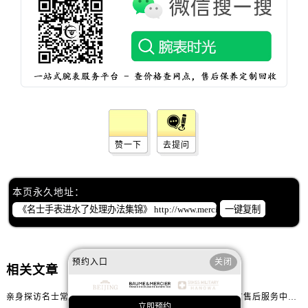
辽宁省抚顺市新抚区东一路名士售后服务中心（需提前预约）
辽宁省阜新市海州区解放大街名士售后服务中心（需提前预约）
辽宁省葫芦岛市连山区中央路名士售后服务中心（需提前预约）
辽宁省锦州市古塔区中央大街名士售后服务中心（需提前预约）
辽宁省辽阳市白塔区新运大街名士售后服务中心（需提前预约）
辽宁省盘锦市兴隆台区石油大街名士售后服务中心（需提前预约）
辽宁省铁岭市银州区南马路名士售后服务中心（需提前预约）
辽宁省营口市站前区市府路与渤海大街交叉口名士售后服务中心（需提前预约）
赞一下
去提问
辽宁省沈阳市沈河区中街路137号亨得利名表维修授权店1楼名士售后服务中心（需提前预约）
辽宁省沈阳市沈河区中街路83号亨得利名表维修授权店1楼名士售后服务中心（需提前预约）
本页永久地址：
北京市朝阳区建国门外大街甲6号华熙国际中心D座11层1102室名士售后服务中心（需提前预约）
一键复制
北京市东城区东长安街1号王府井东方广场W3座6层602室名士售后服务中心（需提前预约）
河北省保定市竞秀区朝阳北大街北国先天下名士售后服务中心（需提前预约）
内蒙古自治区阿拉善盟市左旗土尔扈特大街名士售后服务中心（需提前预约）
预约入口
关闭
相关文章
内蒙古自治区巴彦淖尔市临河区新华街名士售后服务中心（需提前预约）
内蒙古自治区包头市青山区幸福路甲3号王府井百货名表维修名士售后服务中心（需提前预约）
亲身探访名士常州官方售后服务中心｜全新官方服务电话与地址（2026年7月最新）
亲身探访名士嘉兴官方售后服务中心｜全新地址和售后电话（2026年7月最新）
立即预约