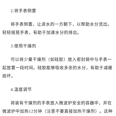
哈尔滨市道里区友谊西路600号富力中心T2座写字楼29层03室（需提前预约）
大连市中山区人民路15号国际金融大厦7层G室（需提前预约）
2.将手表倒置
佛山市禅城区季华五路57号万科金融中心C座12层1205室（需提前预约）
东莞市东城街道鸿福东路1号民盈国贸中心T1写字楼9层907室（需提前预约）
将手表倒置，让进水的一方朝下，以帮助水分流出。
无锡市梁溪区人民中路139号恒隆广场写字楼1座11层1104室（需提前预约）
轻轻摇晃手表，有助于加速水分的排出。
南通市崇川区工农路57号圆融广场写字楼16层1603室（需提前预约）
苏州市苏州工业园区星港街199号苏州中心办公楼C座22层08室（需提前预约）
3.使用干燥剂
武汉市江汉区解放大道686号世界贸易大厦38层09室（需提前预约）
可以将少量干燥剂（如硅胶）放入密封袋中与手表一
南宁市青秀区金湖路59号地王大厦12楼1224室（需提前预约）
合肥市蜀山区潜山路111号万象城华润大厦B座12楼03室（需提前预约）
起放置一段时间。硅胶能够吸收多余的水分，有助于减缓
泉州市丰泽区宝洲路729号浦西万达中心写字楼A座7楼709室（需提前预约）
损坏。
青岛市南区山东路6号华润大厦B座22层04室（需提前预约）
烟台市芝罘区胜利路139号万达金融中心A座907室（需提前预约）
4.温度调节
长春市朝阳区西安大路727号中银大厦A座(旺进大厦)18层09室（需提前预约）
将装有干燥剂的手表放入微波炉安全的容器中，并在
贵阳市南明区都司高架桥路33号亨特国际金融中心14楼14D（需提前预约）
昆明市盘龙区北京路928号同德昆明广场写字楼10层06室（需提前预约）
微波炉中加热12分钟（注意不要直接加热干燥剂）。这种