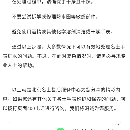
在处理过程中，请确保手干净且干燥。
黑龙江省双鸭山市尖山区新兴大街名士售后服务中心（需提前预约）
黑龙江省绥化市北林区新华街与康庄路交叉口名士售后服务中心（需提前预约）
不要尝试拆解或修理防水圈等敏感部件。
黑龙江省伊春市伊美区通河路名士售后服务中心（需提前预约）
吉林省白城市洮北区明仁南街名士售后服务中心（需提前预约）
避免使用酒精或其他化学溶剂清洁或干燥手表。
吉林省白山市浑江区浑江大街名士售后服务中心（需提前预约）
吉林省吉林市船营区河南街名士售后服务中心（需提前预约）
通过以上步骤，大多数情况下可以有效地处理名士手
吉林省辽源市龙山区人民大街名士售后服务中心（需提前预约）
表进水的问题。不过，在面对复杂情况时，请务必寻求专
吉林省梅河口市新华街道梅河大街名士售后服务中心（需提前预约）
业人士的帮助。
吉林省四平市铁东区紫气大路与南九经街交汇处名士售后服务中心（需提前预约）
吉林省松原市宁江区五环大街名士售后服务中心（需提前预约）
吉林省通化市东昌区环通乡江南大街名士售后服务中心（需提前预约）
以上就是
北京名士售后服务中心
为您分享的精彩内
吉林省延边市延吉市解放路名士售后服务中心（需提前预约）
容。如果您还有其他关于名士手表维护和保养的问题，可
辽宁省鞍山市铁东区站前街名士售后服务中心（需提前预约）
辽宁省本溪市平山区胜利路名士售后服务中心（需提前预约）
以拨打页面400电话进行咨询，我们将竭诚为您服务。
辽宁省朝阳市双塔区新华路名士售后服务中心（需提前预约）
辽宁省丹东市振兴区七经街名士售后服务中心（需提前预约）