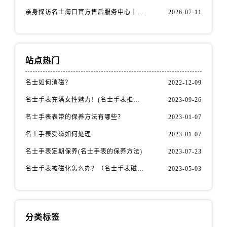
山西省运城市盐湖区河东街名士售后服务中心（需提前预约）
亲身探访名士海口官方售后服务中心｜全部地址与售后电话（2026年7月最新）
2026-07-11
山西省长治市潞州区英雄中路名士售后服务中心（需提前预约）
山西省太原市迎泽区迎泽街道解放路15号亨得利名表维修授权店3楼名士售后服务中心（需提前预约）
天津市和平区赤峰道136号天津国际金融中心26层2603室名士售后服务中心（需提前预约）
站点热门
安徽省安庆市迎江区人民路名士售后服务中心（需提前预约）
安徽省蚌埠市蚌山区淮河路名士售后服务中心（需提前预约）
名士如何消磁？
2022-12-09
安徽省亳州市谯城区魏武大道名士售后服务中心（需提前预约）
名士手表充满女性魅力！(名士手表推荐！)
2023-09-26
安徽省池州市贵池区长江路名士售后服务中心（需提前预约）
安徽省滁州市琅琊区南谯北路名士售后服务中心（需提前预约）
名士手表表带的保养方法有哪些？
2023-01-07
安徽省阜阳市颍州区颍州北路名士售后服务中心（需提前预约）
名士手表受磁如何处理
2023-01-07
安徽省淮北市相山区淮海路名士售后服务中心（需提前预约）
名士手表定期保养(名士手表的保养方法)
2023-07-23
安徽省淮南市田家庵区国庆中路名士售后服务中心（需提前预约）
名士手表被磁化怎么办？（名士手表磁化处理方法）
2023-05-03
安徽省黄山市屯溪区黄山西路名士售后服务中心（需提前预约）
安徽省六安市金安区解放中路名士售后服务中心（需提前预约）
安徽省马鞍山市雨山区湖南西路名士售后服务中心（需提前预约）
安徽省宿州市埇桥区人民中路名士售后服务中心（需提前预约）
分类标签