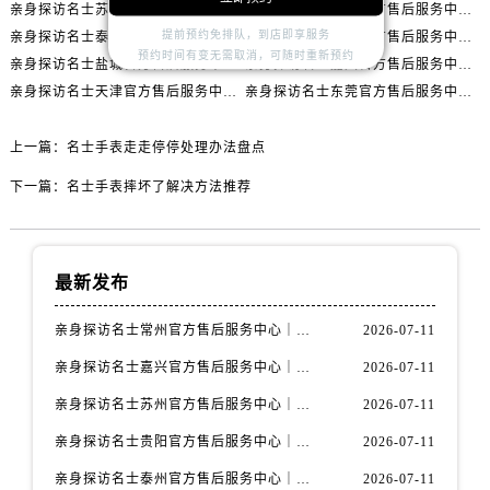
内蒙古自治区赤峰市红山区哈达街名士售后服务中心（需提前预约）
亲身探访名士苏州官方售后服务中心｜服务热线与门店详细地址（2026年7月最新）
亲身探访名士贵阳官方售后服务中心｜网点地址与电话（2026年7月最新）
提前预约免排队，到店即享服务
亲身探访名士泰州官方售后服务中心｜最新网点地址及热线（2026年7月最新）
亲身探访名士海口官方售后服务中心｜全部地址与售后电话（2026年7月最新）
内蒙古自治区鄂尔多斯市东胜区伊金霍洛街名士售后服务中心（需提前预约）
预约时间有变无需取消，可随时重新预约
亲身探访名士盐城官方售后服务中心｜完整地址与联系电话（2026年7月最新）
亲身探访名士嘉兴官方售后服务中心｜全新维修门店地址及电话（2026年7月最新）
内蒙古自治区呼伦贝尔市海拉尔区中央街名士售后服务中心（需提前预约）
亲身探访名士天津官方售后服务中心｜网点地址及售后热线（2026年7月最新）
亲身探访名士东莞官方售后服务中心｜最新电话和维修地址（2026年7月最新）
内蒙古自治区通辽市科尔沁区明仁大街名士售后服务中心（需提前预约）
内蒙古自治区乌海市海勃湾区人民南路名士售后服务中心（需提前预约）
上一篇：
名士手表走走停停处理办法盘点
内蒙古自治区乌兰察布市集宁区恩和大街名士售后服务中心（需提前预约）
下一篇：
名士手表摔坏了解决方法推荐
内蒙古自治区锡林郭勒盟市锡林浩特市光明街与额尔敦路交叉口名士售后服务中心（需提前预约）
内蒙古自治区兴安盟市乌兰浩特市兴安大街名士售后服务中心（需提前预约）
山西省大同市平城区迎宾街名士售后服务中心（需提前预约）
最新发布
山西省晋城市城区黄华街名士售后服务中心（需提前预约）
山西省晋中市榆次区顺城街名士售后服务中心（需提前预约）
亲身探访名士常州官方售后服务中心｜全新官方服务电话与地址（2026年7月最新）
2026-07-11
山西省临汾市尧都区解放路名士售后服务中心（需提前预约）
亲身探访名士嘉兴官方售后服务中心｜全新地址和售后电话（2026年7月最新）
2026-07-11
山西省吕梁市离石区永宁中路与建设街交叉口名士售后服务中心（需提前预约）
亲身探访名士苏州官方售后服务中心｜服务热线与门店详细地址（2026年7月最新）
2026-07-11
山西省朔州市朔城区怡西路与鄯阳西街交汇处名士售后服务中心（需提前预约）
山西省忻州市忻府区和平东街与七一南路交叉口名士售后服务中心（需提前预约）
亲身探访名士贵阳官方售后服务中心｜网点地址与电话（2026年7月最新）
2026-07-11
山西省阳泉市郊区平阳东街与新城大道交叉口名士售后服务中心（需提前预约）
亲身探访名士泰州官方售后服务中心｜最新网点地址及热线（2026年7月最新）
2026-07-11