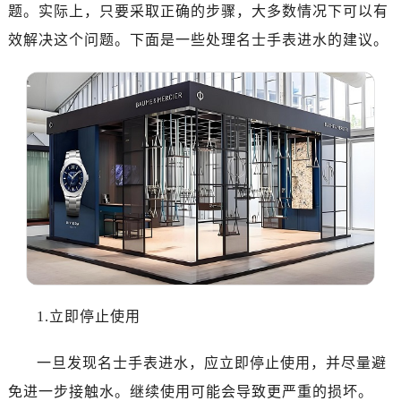
济南市历下区经十路11111号华润中心写字楼（万象城）15层1508室（需提前预约）
题。实际上，只要采取正确的步骤，大多数情况下可以有
广州市天河区天河路230号万菱汇国际中心写字楼A塔7层704室（需提前预约）
效解决这个问题。下面是一些处理名士手表进水的建议。
广州市越秀区环市东路371-375号世界贸易中心大厦南塔写字楼15层07室（需提前预约）
深圳市罗湖区深南东路5001号华润大厦写字楼17层1701室（需提前预约）
惠州市惠城区江北文昌一路7号华贸大厦写字楼1座30层05室（需提前预约）
厦门市思明区湖滨东路95号华润大厦写字楼B座11层1104室（需提前预约）
福州市鼓楼区五四路128-1号恒力城写字楼15层03室（需提前预约）
成都市锦江区人民东路6号SAC东原中心写字楼24层2406B室（需提前预约）
重庆市江北区观音桥步行街2号融恒时代广场写字楼9层902室（需提前预约）
长沙市芙蓉区定王台街道建湘路393号世茂环球金融中心写字楼（芙蓉广场）10层13室（需提前预约）
郑州市二七区铭功路10号华润大厦写字楼29层2905室（需提前预约）
太原市迎泽区解放路15号亨得利名表服务中心（品牌授权店）3层整层（需提前预约）
沈阳市沈河区中街路137号亨得利名表服务中心（品牌授权店）1层整层（需提前预约）
1.立即停止使用
沈阳市沈河区中街路83号亨得利名表服务中心（品牌授权店）1层整层（需提前预约）
乌鲁木齐市天山区红山路26号时代广场（CCMALL）C座17层17-B（需提前预约）
一旦发现名士手表进水，应立即停止使用，并尽量避
温州市鹿城区锦绣路1067号置信广场10层1015室（需提前预约）
免进一步接触水。继续使用可能会导致更严重的损坏。