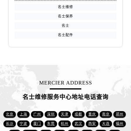
安徽省铜陵市铜官区石城大道名士售后服务中心（需提前预约）
名士维修
安徽省芜湖市镜湖区中山路步行街名士售后服务中心（需提前预约）
名士保养
安徽省宣城市宣州区叠嶂西路名士售后服务中心（需提前预约）
名士
福建省龙岩市新罗区九一南路名士售后服务中心（需提前预约）
福建省南平市建阳区人民西路名士售后服务中心（需提前预约）
名士配件
福建省宁德市蕉城区天湖东路名士售后服务中心（需提前预约）
福建省莆田市城厢区霞林街道荔华东大道名士售后服务中心（需提前预约）
福建省三明市三元区东乾二路名士售后服务中心（需提前预约）
福建省漳州市龙文区步港路名士售后服务中心（需提前预约）
江苏省常州市新北区龙锦路1590号现代传媒中心5号楼10层1008室名士售后服务中心（需提前预约）
MERCIER ADDRESS
江苏省淮安市清江浦区淮海北路名士售后服务中心（需提前预约）
江苏省连云港市海州区通灌北路名士售后服务中心（需提前预约）
名士维修服务中心地址电话查询
江苏省南京市秦淮区中山南路1号南京中心22层22-C1-C3室名士售后服务中心（需提前预约）
江苏省宿迁市宿城区西湖路名士售后服务中心（需提前预约）
北京
上海
广州
深圳
天津
成都
重庆
南京
郑州
江苏省泰州市海陵区永定东路399号置地商务中心东塔（华润万象城）17层1706室名士售后服务中心（需提前预约）
长沙
宁波
厦门
东莞
杭州
武汉
西安
大连
福州
江苏省徐州市鼓楼区淮海东路29号苏宁广场IFC国际金融中心35层3508室名士售后服务中心（需提前预约）