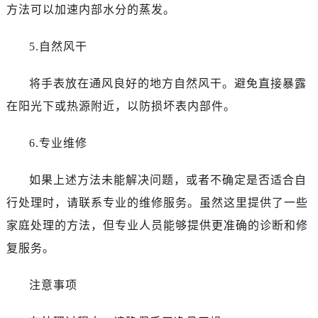
石家庄市长安区中山东路39号勒泰中心写字楼B座13层07室（需提前预约）
方法可以加速内部水分的蒸发。
西安市碑林区南关正街88号华侨城长安国际中心E座6楼10室（需提前预约）
海口市龙华区金贸东路5号海口华润大厦B座17层1707室（需提前预约）
5.自然风干
唐山市路南区新华东道100号万达广场写字楼A座10层1002室（需提前预约）
将手表放在通风良好的地方自然风干。避免直接暴露
台州市椒江区东海大道1800号腾达中心东1幢20楼2002室（需提前预约）
内蒙古自治区呼和浩特市玉泉区大学西街70号华润万象城写字楼（鄂尔多斯大厦）23层2326室（需提前预约）
在阳光下或热源附近，以防损坏表内部件。
甘肃省兰州市七里河区西津西路16号兰州中心写字楼21层2102室（需提前预约）
6.专业维修
重庆市解放碑渝中区民权路28号英利国际金融中心写字楼20层01室（需提前预约）
黑龙江省大庆市萨尔图区会战大街名士售后服务中心（需提前预约）
如果上述方法未能解决问题，或者不确定是否适合自
黑龙江省鹤岗市向阳区红军路名士售后服务中心（需提前预约）
行处理时，请联系专业的维修服务。虽然这里提供了一些
黑龙江省黑河市爱辉区中央街名士售后服务中心（需提前预约）
黑龙江省鸡西市鸡冠区红军路名士售后服务中心（需提前预约）
家庭处理的方法，但专业人员能够提供更准确的诊断和修
黑龙江省佳木斯市向阳区长安路名士售后服务中心（需提前预约）
复服务。
黑龙江省牡丹江市东安区太平路名士售后服务中心（需提前预约）
黑龙江省七台河市桃山区大同街名士售后服务中心（需提前预约）
注意事项
黑龙江省齐齐哈尔市龙沙区龙华路名士售后服务中心（需提前预约）