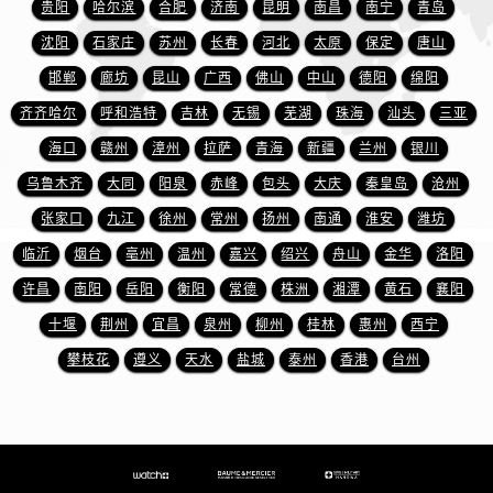
江苏省盐城市盐都区世纪大道5号盐城金融城写字楼1号楼16层1604室名士售后服务中心（需提前预约）
贵阳
哈尔滨
合肥
济南
昆明
南昌
南宁
青岛
江苏省扬州市邗江区国展路29号星耀天地写字楼1号楼18层1803室名士售后服务中心（需提前预约）
沈阳
石家庄
苏州
长春
河北
太原
保定
唐山
江苏省镇江市京口区中山东路名士售后服务中心（需提前预约）
邯郸
廊坊
昆山
广西
佛山
中山
德阳
绵阳
江西省抚州市临川区赣东大道名士售后服务中心（需提前预约）
齐齐哈尔
呼和浩特
吉林
无锡
芜湖
珠海
汕头
三亚
江西省赣州市章贡区文清路名士售后服务中心（需提前预约）
海口
赣州
漳州
拉萨
青海
新疆
兰州
银川
江西省吉安市吉州区井冈山大道名士售后服务中心（需提前预约）
乌鲁木齐
大同
阳泉
赤峰
包头
大庆
秦皇岛
沧州
江西省景德镇市珠山区珠山中路名士售后服务中心（需提前预约）
张家口
九江
徐州
常州
扬州
南通
淮安
潍坊
江西省九江市浔阳区浔阳路名士售后服务中心（需提前预约）
江西省南昌市红谷滩新区红谷中大道998号绿地双子塔（中央广场）A1座办公楼14层1407室名士售后服务中心（需提前预约）
临沂
烟台
亳州
温州
嘉兴
绍兴
舟山
金华
洛阳
江西省萍乡市安源区萍安北大道与康庄路交叉口名士售后服务中心（需提前预约）
许昌
南阳
岳阳
衡阳
常德
株洲
湘潭
黄石
襄阳
江西省上饶市信州区滨江西路名士售后服务中心（需提前预约）
十堰
荆州
宜昌
泉州
柳州
桂林
惠州
西宁
江西省新余市渝水区北湖西路名士售后服务中心（需提前预约）
攀枝花
遵义
天水
盐城
泰州
香港
台州
江西省宜春市袁州区中山中路名士售后服务中心（需提前预约）
江西省鹰潭市月湖区胜利东路名士售后服务中心（需提前预约）
山东省德州市德城区东风中路名士售后服务中心（需提前预约）
山东省东营市东营区济南路名士售后服务中心（需提前预约）