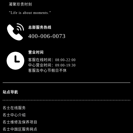
山东省济南市历下区经十路11111号华润中心写字楼（万象城）15层1508室名士售后服务中心（需提前预约）
凝聚珍贵时刻
山东省济宁市任城区太白楼路名士售后服务中心（需提前预约）
"Life is about moments.”
山东省莱芜市文化南路8号银座商城名表维修一楼名表维修名士售后服务中心（需提前预约）
山东省临沂市兰山区解放路名士售后服务中心（需提前预约）
总部服务热线
400-006-0073
山东省日照市东港区烟台路名士售后服务中心（需提前预约）
山东省泰安市泰山区财源街道泰山大街名士售后服务中心（需提前预约）
山东省威海市环翠区新威海路89号振华商厦一楼名表维修名士售后服务中心（需提前预约）
营业时间
客服在线时间：08:00-22:00
山东省潍坊市奎文区东风东街名士售后服务中心（需提前预约）
中心营业时间：09:00-19:30
山东省枣庄市滕州市北辛路与善国路交叉口名士售后服务中心（需提前预约）
客服及中心节假日不休
山东省淄博市张店区金晶大道名士售后服务中心（需提前预约）
上海市黄浦区南京东路299号宏伊国际广场写字楼8层806室名士售后服务中心（需提前预约）
站点导航
上海市徐汇区虹桥路3号港汇中心2座37层3705室名士售后服务中心（需提前预约）
浙江省杭州市上城区钱江路1366号华润大厦A座5层503-5室名士售后服务中心（需提前预约）
名士在线服务
浙江省湖州市吴兴区劳动路名士售后服务中心（需提前预约）
名士中心介绍
浙江省嘉兴市南湖区广益路705号嘉兴世界贸易中心A座13层1304室名士售后服务中心（需提前预约）
名士维修及保养项目
浙江省金华市金东区东市南街777号金华万达广场4号楼22楼2209室名士售后服务中心（需提前预约）
名士中国区服务网点