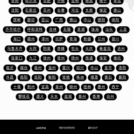
贵阳
哈尔滨
合肥
济南
昆明
南昌
南宁
青岛
江西省南昌市红谷滩新区红谷中大道998号绿地双子塔（中央广场）A1座办公楼14层1407室名士售后服务中心（需提前预约）
江西省萍乡市安源区萍安北大道与康庄路交叉口名士售后服务中心（需提前预约）
沈阳
石家庄
苏州
长春
河北
太原
保定
唐山
江西省上饶市信州区滨江西路名士售后服务中心（需提前预约）
邯郸
廊坊
昆山
广西
佛山
中山
德阳
绵阳
江西省新余市渝水区北湖西路名士售后服务中心（需提前预约）
齐齐哈尔
呼和浩特
吉林
无锡
芜湖
珠海
汕头
三亚
江西省宜春市袁州区中山中路名士售后服务中心（需提前预约）
海口
赣州
漳州
拉萨
青海
新疆
兰州
银川
江西省鹰潭市月湖区胜利东路名士售后服务中心（需提前预约）
乌鲁木齐
大同
阳泉
赤峰
包头
大庆
秦皇岛
沧州
山东省德州市德城区东风中路名士售后服务中心（需提前预约）
张家口
九江
徐州
常州
扬州
南通
淮安
潍坊
山东省东营市东营区济南路名士售后服务中心（需提前预约）
临沂
烟台
亳州
温州
嘉兴
绍兴
舟山
金华
洛阳
山东省济南市历下区经十路11111号华润中心写字楼（万象城）15层1508室名士售后服务中心（需提前预约）
山东省济宁市任城区太白楼路名士售后服务中心（需提前预约）
许昌
南阳
岳阳
衡阳
常德
株洲
湘潭
黄石
襄阳
山东省莱芜市文化南路8号银座商城名表维修一楼名表维修名士售后服务中心（需提前预约）
十堰
荆州
宜昌
泉州
柳州
桂林
惠州
西宁
山东省临沂市兰山区解放路名士售后服务中心（需提前预约）
攀枝花
遵义
天水
盐城
泰州
香港
台州
山东省日照市东港区烟台路名士售后服务中心（需提前预约）
山东省泰安市泰山区财源街道泰山大街名士售后服务中心（需提前预约）
山东省威海市环翠区新威海路89号振华商厦一楼名表维修名士售后服务中心（需提前预约）
山东省潍坊市奎文区东风东街名士售后服务中心（需提前预约）