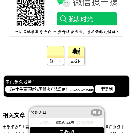
辽宁省沈阳市沈河区中街路137号亨得利名表维修授权店1楼名士售后服务中心（需提前预约）
辽宁省沈阳市沈河区中街路83号亨得利名表维修授权店1楼名士售后服务中心（需提前预约）
北京市朝阳区建国门外大街甲6号华熙国际中心D座11层1102室名士售后服务中心（需提前预约）
北京市东城区东长安街1号王府井东方广场W3座6层602室名士售后服务中心（需提前预约）
河北省保定市竞秀区朝阳北大街北国先天下名士售后服务中心（需提前预约）
内蒙古自治区阿拉善盟市左旗土尔扈特大街名士售后服务中心（需提前预约）
内蒙古自治区巴彦淖尔市临河区新华街名士售后服务中心（需提前预约）
内蒙古自治区包头市青山区幸福路甲3号王府井百货名表维修名士售后服务中心（需提前预约）
赞一下
去提问
内蒙古自治区赤峰市红山区哈达街名士售后服务中心（需提前预约）
内蒙古自治区鄂尔多斯市东胜区伊金霍洛街名士售后服务中心（需提前预约）
本页永久地址：
内蒙古自治区呼伦贝尔市海拉尔区中央街名士售后服务中心（需提前预约）
一键复制
内蒙古自治区通辽市科尔沁区明仁大街名士售后服务中心（需提前预约）
内蒙古自治区乌海市海勃湾区人民南路名士售后服务中心（需提前预约）
内蒙古自治区乌兰察布市集宁区恩和大街名士售后服务中心（需提前预约）
预约入口
关闭
相关文章
内蒙古自治区锡林郭勒盟市锡林浩特市光明街与额尔敦路交叉口名士售后服务中心（需提前预约）
内蒙古自治区兴安盟市乌兰浩特市兴安大街名士售后服务中心（需提前预约）
亲身探访名士常州官方售后服务中心｜全新官方服务电话与地址（2026年7月最新）
亲身探访名士嘉兴官方售后服务中心｜全新地址和售后电话（2026年7月最新）
立即预约