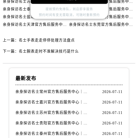
亲身探访名士苏州官方售后服务中心｜服务热线与门店详细地址（2026年7月最新）
亲身探访名士贵阳官方售后服务中心｜网点地址与电话（2026年7月最新）
山西省大同市平城区迎宾街名士售后服务中心（需提前预约）
亲身探访名士泰州官方售后服务中心｜最新网点地址及热线（2026年7月最新）
亲身探访名士海口官方售后服务中心｜全部地址与售后电话（2026年7月最新）
提前预约免排队，到店即享服务
山西省晋城市城区黄华街名士售后服务中心（需提前预约）
预约时间有变无需取消，可随时重新预约
亲身探访名士盐城官方售后服务中心｜完整地址与联系电话（2026年7月最新）
亲身探访名士嘉兴官方售后服务中心｜全新维修门店地址及电话（2026年7月最新）
山西省晋中市榆次区顺城街名士售后服务中心（需提前预约）
亲身探访名士天津官方售后服务中心｜网点地址及售后热线（2026年7月最新）
亲身探访名士东莞官方售后服务中心｜最新电话和维修地址（2026年7月最新）
山西省临汾市尧都区解放路名士售后服务中心（需提前预约）
山西省吕梁市离石区永宁中路与建设街交叉口名士售后服务中心（需提前预约）
上一篇：
名士手表走走停停处理方法盘点
山西省朔州市朔城区怡西路与鄯阳西街交汇处名士售后服务中心（需提前预约）
下一篇：
名士腕表走时不准解决技巧是什么
山西省忻州市忻府区和平东街与七一南路交叉口名士售后服务中心（需提前预约）
山西省阳泉市郊区平阳东街与新城大道交叉口名士售后服务中心（需提前预约）
山西省运城市盐湖区河东街名士售后服务中心（需提前预约）
最新发布
山西省长治市潞州区英雄中路名士售后服务中心（需提前预约）
山西省太原市迎泽区迎泽街道解放路15号亨得利名表维修授权店3楼名士售后服务中心（需提前预约）
亲身探访名士常州官方售后服务中心｜全新官方服务电话与地址（2026年7月最新）
2026-07-11
天津市和平区赤峰道136号天津国际金融中心26层2603室名士售后服务中心（需提前预约）
亲身探访名士嘉兴官方售后服务中心｜全新地址和售后电话（2026年7月最新）
2026-07-11
安徽省安庆市迎江区人民路名士售后服务中心（需提前预约）
亲身探访名士苏州官方售后服务中心｜服务热线与门店详细地址（2026年7月最新）
2026-07-11
安徽省蚌埠市蚌山区淮河路名士售后服务中心（需提前预约）
安徽省亳州市谯城区魏武大道名士售后服务中心（需提前预约）
亲身探访名士贵阳官方售后服务中心｜网点地址与电话（2026年7月最新）
2026-07-11
安徽省池州市贵池区长江路名士售后服务中心（需提前预约）
亲身探访名士泰州官方售后服务中心｜最新网点地址及热线（2026年7月最新）
2026-07-11