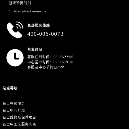
山东省枣庄市滕州市北辛路与善国路交叉口名士售后服务中心（需提前预约）
凝聚珍贵时刻
山东省淄博市张店区金晶大道名士售后服务中心（需提前预约）
"Life is about moments.”
上海市黄浦区南京东路299号宏伊国际广场写字楼8层806室名士售后服务中心（需提前预约）
总部服务热线
上海市徐汇区虹桥路3号港汇中心2座37层3705室名士售后服务中心（需提前预约）
400-006-0073
浙江省杭州市上城区钱江路1366号华润大厦A座5层503-5室名士售后服务中心（需提前预约）
浙江省湖州市吴兴区劳动路名士售后服务中心（需提前预约）
营业时间
浙江省嘉兴市南湖区广益路705号嘉兴世界贸易中心A座13层1304室名士售后服务中心（需提前预约）
客服在线时间：08:00-22:00
浙江省金华市金东区东市南街777号金华万达广场4号楼22楼2209室名士售后服务中心（需提前预约）
中心营业时间：09:00-19:30
浙江省丽水市莲都区解放街名士售后服务中心（需提前预约）
客服及中心节假日不休
浙江省宁波市江北区大闸南路500号来福士广场办公楼20层2009室名士售后服务中心（需提前预约）
浙江省衢州市柯城区上街名士售后服务中心（需提前预约）
站点导航
浙江省绍兴市越城区胜利东路379号世茂天际中心写字楼8层805室名士售后服务中心（需提前预约）
浙江省舟山市定海区解放东路名士售后服务中心（需提前预约）
名士在线服务
澳门特别行政区大堂区议事亭前地（新马路）名士售后服务中心（需提前预约）
名士中心介绍
澳门特别行政区风顺堂区南湾大马路名士售后服务中心（需提前预约）
名士维修及保养项目
澳门特别行政区花地玛堂区关闸广场名士售后服务中心（需提前预约）
名士中国区服务网点