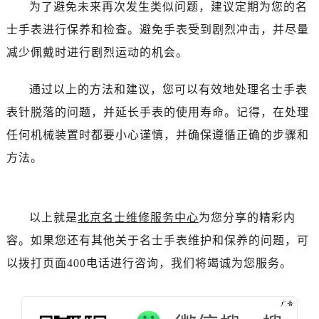
吉林省四平市铁东区紫气大路与南九经街交汇处名士售后服务中心（需提前预约）
为了避免未来再次发生类似问题，建议定期为您的名
吉林省松原市宁江区五环大街名士售后服务中心（需提前预约）
士手表进行保养和检查。避免手表受到剧烈冲击，并尽量
吉林省通化市东昌区环通乡江南大街名士售后服务中心（需提前预约）
减少佩戴时进行剧烈运动的机会。
吉林省延边市延吉市解放路名士售后服务中心（需提前预约）
辽宁省鞍山市铁东区站前街名士售后服务中心（需提前预约）
通过以上的方法和建议，您可以有效地处理名士手表
辽宁省本溪市平山区胜利路名士售后服务中心（需提前预约）
表针脱落的问题，并延长手表的使用寿命。记得，在处理
辽宁省朝阳市双塔区新华路名士售后服务中心（需提前预约）
任何机械装置时都要小心谨慎，并确保遵循正确的步骤和
辽宁省丹东市振兴区七经街名士售后服务中心（需提前预约）
方法。
辽宁省抚顺市新抚区东一路名士售后服务中心（需提前预约）
辽宁省阜新市海州区解放大街名士售后服务中心（需提前预约）
辽宁省葫芦岛市连山区中央路名士售后服务中心（需提前预约）
以上就是
北京名士维修服务中心
为您分享的精彩内
辽宁省锦州市古塔区中央大街名士售后服务中心（需提前预约）
容。如果您还有其他关于名士手表维护和保养的问题，可
辽宁省辽阳市白塔区新运大街名士售后服务中心（需提前预约）
以拨打页面400电话进行咨询，我们将竭诚为您服务。
辽宁省盘锦市兴隆台区石油大街名士售后服务中心（需提前预约）
辽宁省铁岭市银州区南马路名士售后服务中心（需提前预约）
辽宁省营口市站前区市府路与渤海大街交叉口名士售后服务中心（需提前预约）