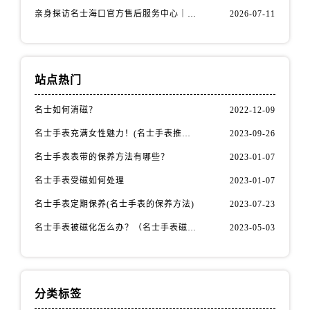
安徽省滁州市琅琊区南谯北路名士售后服务中心（需提前预约）
亲身探访名士海口官方售后服务中心｜全部地址与售后电话（2026年7月最新）
2026-07-11
安徽省阜阳市颍州区颍州北路名士售后服务中心（需提前预约）
安徽省淮北市相山区淮海路名士售后服务中心（需提前预约）
安徽省淮南市田家庵区国庆中路名士售后服务中心（需提前预约）
站点热门
安徽省黄山市屯溪区黄山西路名士售后服务中心（需提前预约）
安徽省六安市金安区解放中路名士售后服务中心（需提前预约）
名士如何消磁？
2022-12-09
安徽省马鞍山市雨山区湖南西路名士售后服务中心（需提前预约）
名士手表充满女性魅力！(名士手表推荐！)
2023-09-26
安徽省宿州市埇桥区人民中路名士售后服务中心（需提前预约）
名士手表表带的保养方法有哪些？
2023-01-07
安徽省铜陵市铜官区石城大道名士售后服务中心（需提前预约）
安徽省芜湖市镜湖区中山路步行街名士售后服务中心（需提前预约）
名士手表受磁如何处理
2023-01-07
安徽省宣城市宣州区叠嶂西路名士售后服务中心（需提前预约）
名士手表定期保养(名士手表的保养方法)
2023-07-23
福建省龙岩市新罗区九一南路名士售后服务中心（需提前预约）
名士手表被磁化怎么办？（名士手表磁化处理方法）
2023-05-03
福建省南平市建阳区人民西路名士售后服务中心（需提前预约）
福建省宁德市蕉城区天湖东路名士售后服务中心（需提前预约）
福建省莆田市城厢区霞林街道荔华东大道名士售后服务中心（需提前预约）
分类标签
福建省三明市三元区东乾二路名士售后服务中心（需提前预约）