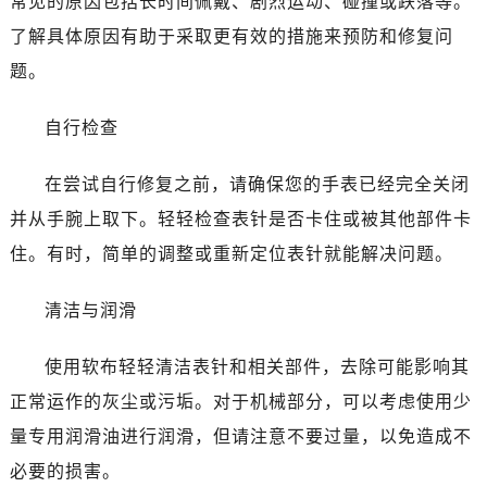
常见的原因包括长时间佩戴、剧烈运动、碰撞或跌落等。
南宁市青秀区金湖路59号地王大厦12楼1224室（需提前预约）
了解具体原因有助于采取更有效的措施来预防和修复问
合肥市蜀山区潜山路111号万象城华润大厦B座12楼03室（需提前预约）
泉州市丰泽区宝洲路729号浦西万达中心写字楼A座7楼709室（需提前预约）
题。
青岛市南区山东路6号华润大厦B座22层04室（需提前预约）
自行检查
烟台市芝罘区胜利路139号万达金融中心A座907室（需提前预约）
长春市朝阳区西安大路727号中银大厦A座(旺进大厦)18层09室（需提前预约）
在尝试自行修复之前，请确保您的手表已经完全关闭
贵阳市南明区都司高架桥路33号亨特国际金融中心14楼14D（需提前预约）
并从手腕上取下。轻轻检查表针是否卡住或被其他部件卡
昆明市盘龙区北京路928号同德昆明广场写字楼10层06室（需提前预约）
石家庄市长安区中山东路39号勒泰中心写字楼B座13层07室（需提前预约）
住。有时，简单的调整或重新定位表针就能解决问题。
西安市碑林区南关正街88号华侨城长安国际中心E座6楼10室（需提前预约）
清洁与润滑
海口市龙华区金贸东路5号海口华润大厦B座17层1707室（需提前预约）
唐山市路南区新华东道100号万达广场写字楼A座10层1002室（需提前预约）
使用软布轻轻清洁表针和相关部件，去除可能影响其
台州市椒江区东海大道1800号腾达中心东1幢20楼2002室（需提前预约）
正常运作的灰尘或污垢。对于机械部分，可以考虑使用少
内蒙古自治区呼和浩特市玉泉区大学西街70号华润万象城写字楼（鄂尔多斯大厦）23层2326室（需提前预约）
甘肃省兰州市七里河区西津西路16号兰州中心写字楼21层2102室（需提前预约）
量专用润滑油进行润滑，但请注意不要过量，以免造成不
重庆市解放碑渝中区民权路28号英利国际金融中心写字楼20层01室（需提前预约）
必要的损害。