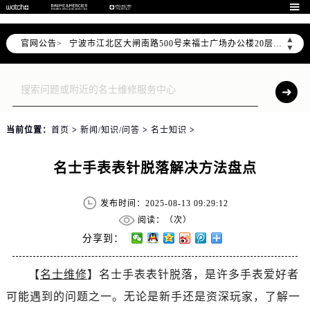
盐城市盐都区世纪大道5号盐城金融城写字楼1号楼16层1604室（需提前预约）

泰州市海陵区永定东路399号置地商务中心东塔写字楼（华润万象城）17层1706室（需提前预约）
▲
官网公告>
宁波市江北区大闸南路500号来福士广场办公楼20层2009室（需提前预约）
▼
杭州市上城区钱江路1366号华润大厦写字楼A座5层503-5室（需提前预约）
金华市金东区东市南街777号金华万达广场写字楼4号楼22层2209室（需提前预约）
绍兴市越城区胜利东路379号世茂天际中心写字楼8层805室（需提前预约）
嘉兴市南湖区广益路705号嘉兴世界贸易中心写字楼A座13层1304室（需提前预约）
当前位置：
首页
>
新闻/知识/问答
>
名士知识
>
南昌市红谷滩新区红谷中大道998号绿地双子塔（中央广场）A1座办公楼14层07室（需提前预约）
济南市历下区经十路11111号华润中心写字楼（万象城）15层1508室（需提前预约）
名士手表表针脱落解决方法盘点
广州市天河区天河路230号万菱汇国际中心写字楼A塔7层704室（需提前预约）
广州市越秀区环市东路371-375号世界贸易中心大厦南塔写字楼15层07室（需提前预约）
发布时间：2025-08-13 09:29:12
深圳市罗湖区深南东路5001号华润大厦写字楼17层1701室（需提前预约）
阅读：（
次）
惠州市惠城区江北文昌一路7号华贸大厦写字楼1座30层05室（需提前预约）
分享到：
厦门市思明区湖滨东路95号华润大厦写字楼B座11层1104室（需提前预约）
【
名士维修
】名士手表表针脱落，是许多手表爱好者
福州市鼓楼区五四路128-1号恒力城写字楼15层03室（需提前预约）
可能遇到的问题之一。无论是新手还是资深玩家，了解一
成都市锦江区人民东路6号SAC东原中心写字楼24层2406B室（需提前预约）