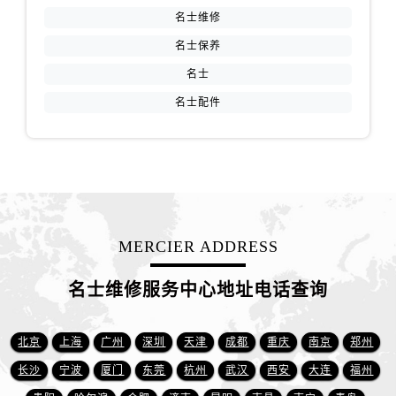
福建省漳州市龙文区步港路名士售后服务中心（需提前预约）
名士维修
江苏省常州市新北区龙锦路1590号现代传媒中心5号楼10层1008室名士售后服务中心（需提前预约）
名士保养
江苏省淮安市清江浦区淮海北路名士售后服务中心（需提前预约）
名士
江苏省连云港市海州区通灌北路名士售后服务中心（需提前预约）
名士配件
江苏省南京市秦淮区中山南路1号南京中心22层22-C1-C3室名士售后服务中心（需提前预约）
江苏省宿迁市宿城区西湖路名士售后服务中心（需提前预约）
江苏省泰州市海陵区永定东路399号置地商务中心东塔（华润万象城）17层1706室名士售后服务中心（需提前预约）
江苏省徐州市鼓楼区淮海东路29号苏宁广场IFC国际金融中心35层3508室名士售后服务中心（需提前预约）
江苏省盐城市盐都区世纪大道5号盐城金融城写字楼1号楼16层1604室名士售后服务中心（需提前预约）
江苏省扬州市邗江区国展路29号星耀天地写字楼1号楼18层1803室名士售后服务中心（需提前预约）
MERCIER ADDRESS
江苏省镇江市京口区中山东路名士售后服务中心（需提前预约）
江西省抚州市临川区赣东大道名士售后服务中心（需提前预约）
名士维修服务中心地址电话查询
江西省赣州市章贡区文清路名士售后服务中心（需提前预约）
江西省吉安市吉州区井冈山大道名士售后服务中心（需提前预约）
北京
上海
广州
深圳
天津
成都
重庆
南京
郑州
江西省景德镇市珠山区珠山中路名士售后服务中心（需提前预约）
长沙
宁波
厦门
东莞
杭州
武汉
西安
大连
福州
江西省九江市浔阳区浔阳路名士售后服务中心（需提前预约）