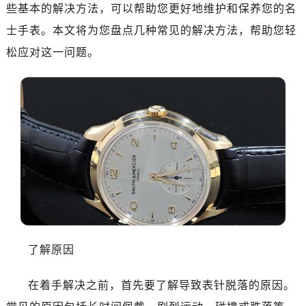
重庆市江北区观音桥步行街2号融恒时代广场写字楼9层902室（需提前预约）
些基本的解决方法，可以帮助您更好地维护和保养您的名
长沙市芙蓉区定王台街道建湘路393号世茂环球金融中心写字楼（芙蓉广场）10层13室（需提前预约）
士手表。本文将为您盘点几种常见的解决方法，帮助您轻
郑州市二七区铭功路10号华润大厦写字楼29层2905室（需提前预约）
松应对这一问题。
太原市迎泽区解放路15号亨得利名表服务中心（品牌授权店）3层整层（需提前预约）
沈阳市沈河区中街路137号亨得利名表服务中心（品牌授权店）1层整层（需提前预约）
沈阳市沈河区中街路83号亨得利名表服务中心（品牌授权店）1层整层（需提前预约）
乌鲁木齐市天山区红山路26号时代广场（CCMALL）C座17层17-B（需提前预约）
温州市鹿城区锦绣路1067号置信广场10层1015室（需提前预约）
哈尔滨市道里区友谊西路600号富力中心T2座写字楼29层03室（需提前预约）
大连市中山区人民路15号国际金融大厦7层G室（需提前预约）
佛山市禅城区季华五路57号万科金融中心C座12层1205室（需提前预约）
东莞市东城街道鸿福东路1号民盈国贸中心T1写字楼9层907室（需提前预约）
无锡市梁溪区人民中路139号恒隆广场写字楼1座11层1104室（需提前预约）
了解原因
南通市崇川区工农路57号圆融广场写字楼16层1603室（需提前预约）
苏州市苏州工业园区星港街199号苏州中心办公楼C座22层08室（需提前预约）
在着手解决之前，首先要了解导致表针脱落的原因。
武汉市江汉区解放大道686号世界贸易大厦38层09室（需提前预约）