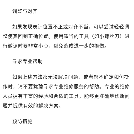
黑龙江省大庆市萨尔图区会战大街名士售后服务中心（需提前预约）
黑龙江省鹤岗市向阳区红军路名士售后服务中心（需提前预约）
调整与对齐
黑龙江省黑河市爱辉区中央街名士售后服务中心（需提前预约）
如果发现表针位置不正或对齐不当，可以尝试轻轻调
黑龙江省鸡西市鸡冠区红军路名士售后服务中心（需提前预约）
黑龙江省佳木斯市向阳区长安路名士售后服务中心（需提前预约）
整使其回到正确位置。使用适当的工具（如小螺丝刀）进
黑龙江省牡丹江市东安区太平路名士售后服务中心（需提前预约）
行微调时要非常小心，避免造成进一步的损伤。
黑龙江省七台河市桃山区大同街名士售后服务中心（需提前预约）
黑龙江省齐齐哈尔市龙沙区龙华路名士售后服务中心（需提前预约）
寻求专业帮助
黑龙江省双鸭山市尖山区新兴大街名士售后服务中心（需提前预约）
如果上述方法都无法解决问题，或者您不确定如何操
黑龙江省绥化市北林区新华街与康庄路交叉口名士售后服务中心（需提前预约）
黑龙江省伊春市伊美区通河路名士售后服务中心（需提前预约）
作时，请不要犹豫寻求专业维修服务的帮助。专业的维修
吉林省白城市洮北区明仁南街名士售后服务中心（需提前预约）
人员拥有丰富的经验和合适的工具，能够更准确地诊断问
吉林省白山市浑江区浑江大街名士售后服务中心（需提前预约）
题并提供有效的解决方案。
吉林省吉林市船营区河南街名士售后服务中心（需提前预约）
吉林省辽源市龙山区人民大街名士售后服务中心（需提前预约）
预防措施
吉林省梅河口市新华街道梅河大街名士售后服务中心（需提前预约）