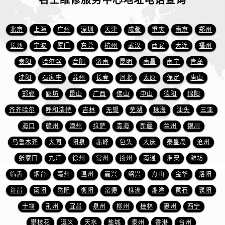
安徽省宿州市埇桥区人民中路名士售后服务中心（需提前预约）
安徽省铜陵市铜官区石城大道名士售后服务中心（需提前预约）
北京
上海
广州
深圳
天津
成都
重庆
南京
郑州
安徽省芜湖市镜湖区中山路步行街名士售后服务中心（需提前预约）
长沙
宁波
厦门
东莞
杭州
武汉
西安
大连
福州
安徽省宣城市宣州区叠嶂西路名士售后服务中心（需提前预约）
贵阳
哈尔滨
合肥
济南
昆明
南昌
南宁
青岛
福建省龙岩市新罗区九一南路名士售后服务中心（需提前预约）
福建省南平市建阳区人民西路名士售后服务中心（需提前预约）
沈阳
石家庄
苏州
长春
河北
太原
保定
唐山
福建省宁德市蕉城区天湖东路名士售后服务中心（需提前预约）
邯郸
廊坊
昆山
广西
佛山
中山
德阳
绵阳
福建省莆田市城厢区霞林街道荔华东大道名士售后服务中心（需提前预约）
齐齐哈尔
呼和浩特
吉林
无锡
芜湖
珠海
汕头
三亚
福建省三明市三元区东乾二路名士售后服务中心（需提前预约）
海口
赣州
漳州
拉萨
青海
新疆
兰州
银川
福建省漳州市龙文区步港路名士售后服务中心（需提前预约）
乌鲁木齐
大同
阳泉
赤峰
包头
大庆
秦皇岛
沧州
江苏省常州市新北区龙锦路1590号现代传媒中心5号楼10层1008室名士售后服务中心（需提前预约）
张家口
九江
徐州
常州
扬州
南通
淮安
潍坊
江苏省淮安市清江浦区淮海北路名士售后服务中心（需提前预约）
临沂
烟台
亳州
温州
嘉兴
绍兴
舟山
金华
洛阳
江苏省连云港市海州区通灌北路名士售后服务中心（需提前预约）
江苏省南京市秦淮区中山南路1号南京中心22层22-C1-C3室名士售后服务中心（需提前预约）
许昌
南阳
岳阳
衡阳
常德
株洲
湘潭
黄石
襄阳
江苏省宿迁市宿城区西湖路名士售后服务中心（需提前预约）
十堰
荆州
宜昌
泉州
柳州
桂林
惠州
西宁
江苏省泰州市海陵区永定东路399号置地商务中心东塔（华润万象城）17层1706室名士售后服务中心（需提前预约）
攀枝花
遵义
天水
盐城
泰州
香港
台州