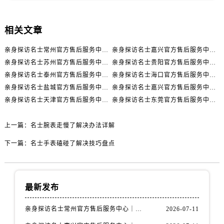
辽宁省丹东市振兴区七经街名士售后服务中心（需提前预约）
辽宁省抚顺市新抚区东一路名士售后服务中心（需提前预约）
相关文章
辽宁省阜新市海州区解放大街名士售后服务中心（需提前预约）
辽宁省葫芦岛市连山区中央路名士售后服务中心（需提前预约）
亲身探访名士常州官方售后服务中心｜全新官方服务电话与地址（2026年7月最新）
亲身探访名士嘉兴官方售后服务中心｜全新地址和售后电话（2026年7月最新）
辽宁省锦州市古塔区中央大街名士售后服务中心（需提前预约）
亲身探访名士苏州官方售后服务中心｜服务热线与门店详细地址（2026年7月最新）
亲身探访名士贵阳官方售后服务中心｜网点地址与电话（2026年7月最新）
亲身探访名士泰州官方售后服务中心｜最新网点地址及热线（2026年7月最新）
亲身探访名士海口官方售后服务中心｜全部地址与售后电话（2026年7月最新）
辽宁省辽阳市白塔区新运大街名士售后服务中心（需提前预约）
亲身探访名士盐城官方售后服务中心｜完整地址与联系电话（2026年7月最新）
亲身探访名士嘉兴官方售后服务中心｜全新维修门店地址及电话（2026年7月最新）
辽宁省盘锦市兴隆台区石油大街名士售后服务中心（需提前预约）
亲身探访名士天津官方售后服务中心｜网点地址及售后热线（2026年7月最新）
亲身探访名士东莞官方售后服务中心｜最新电话和维修地址（2026年7月最新）
辽宁省铁岭市银州区南马路名士售后服务中心（需提前预约）
辽宁省营口市站前区市府路与渤海大街交叉口名士售后服务中心（需提前预约）
上一篇：
名士腕表走慢了解决办法详解
辽宁省沈阳市沈河区中街路137号亨得利名表维修授权店1楼名士售后服务中心（需提前预约）
下一篇：
名士手表磕碰了解决技巧盘点
辽宁省沈阳市沈河区中街路83号亨得利名表维修授权店1楼名士售后服务中心（需提前预约）
北京市朝阳区建国门外大街甲6号华熙国际中心D座11层1102室名士售后服务中心（需提前预约）
北京市东城区东长安街1号王府井东方广场W3座6层602室名士售后服务中心（需提前预约）
最新发布
河北省保定市竞秀区朝阳北大街北国先天下名士售后服务中心（需提前预约）
内蒙古自治区阿拉善盟市左旗土尔扈特大街名士售后服务中心（需提前预约）
亲身探访名士常州官方售后服务中心｜全新官方服务电话与地址（2026年7月最新）
2026-07-11
内蒙古自治区巴彦淖尔市临河区新华街名士售后服务中心（需提前预约）