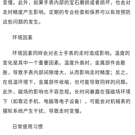
变慢。此外，如果手表内部的宝石磨损或者损坏，也会对
温州市鹿城区锦绣路1067号置信广场10层1015室（需提前预约）
走时精度产生影响。定期的专业检查和保养可以有效预防
哈尔滨市道里区友谊西路600号富力中心T2座写字楼29层03室（需提前预约）
大连市中山区人民路15号国际金融大厦7层G室（需提前预约）
这些问题的发生。
佛山市禅城区季华五路57号万科金融中心C座12层1205室（需提前预约）
环境因素
东莞市东城街道鸿福东路1号民盈国贸中心T1写字楼9层907室（需提前预约）
无锡市梁溪区人民中路139号恒隆广场写字楼1座11层1104室（需提前预约）
环境因素同样会对名士手表的走时造成影响。温度的
南通市崇川区工农路57号圆融广场写字楼16层1603室（需提前预约）
变化是其中一个重要因素。温度升高时，金属部件会膨
苏州市苏州工业园区星港街199号苏州中心办公楼C座22层08室（需提前预约）
武汉市江汉区解放大道686号世界贸易大厦38层09室（需提前预约）
胀，导致手表内部间隙增大，从而影响走时精度；反之，
南宁市青秀区金湖路59号地王大厦12楼1224室（需提前预约）
在低温环境下，金属部件收缩，也可能导致同样的问题。
合肥市蜀山区潜山路111号万象城华润大厦B座12楼03室（需提前预约）
此外，磁场的影响也不容忽视。长时间暴露在强磁场环境
泉州市丰泽区宝洲路729号浦西万达中心写字楼A座7楼709室（需提前预约）
下（如靠近手机、电脑等电子设备），可能会对机械表的
青岛市南区山东路6号华润大厦B座22层04室（需提前预约）
摆轮系统产生干扰，导致走时变慢。
烟台市芝罘区胜利路139号万达金融中心A座907室（需提前预约）
长春市朝阳区西安大路727号中银大厦A座(旺进大厦)18层09室（需提前预约）
日常使用习惯
贵阳市南明区都司高架桥路33号亨特国际金融中心14楼14D（需提前预约）