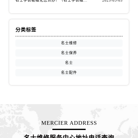
名士手表被磁化怎么办？（名士手表磁化处理方法）
2023-05-03
山西省阳泉市郊区平阳东街与新城大道交叉口名士售后服务中心（需提前预约）
山西省运城市盐湖区河东街名士售后服务中心（需提前预约）
山西省长治市潞州区英雄中路名士售后服务中心（需提前预约）
分类标签
山西省太原市迎泽区迎泽街道解放路15号亨得利名表维修授权店3楼名士售后服务中心（需提前预约）
天津市和平区赤峰道136号天津国际金融中心26层2603室名士售后服务中心（需提前预约）
名士维修
安徽省安庆市迎江区人民路名士售后服务中心（需提前预约）
名士保养
安徽省蚌埠市蚌山区淮河路名士售后服务中心（需提前预约）
名士
安徽省亳州市谯城区魏武大道名士售后服务中心（需提前预约）
安徽省池州市贵池区长江路名士售后服务中心（需提前预约）
名士配件
安徽省滁州市琅琊区南谯北路名士售后服务中心（需提前预约）
安徽省阜阳市颍州区颍州北路名士售后服务中心（需提前预约）
安徽省淮北市相山区淮海路名士售后服务中心（需提前预约）
安徽省淮南市田家庵区国庆中路名士售后服务中心（需提前预约）
安徽省黄山市屯溪区黄山西路名士售后服务中心（需提前预约）
MERCIER ADDRESS
安徽省六安市金安区解放中路名士售后服务中心（需提前预约）
安徽省马鞍山市雨山区湖南西路名士售后服务中心（需提前预约）
名士维修服务中心地址电话查询