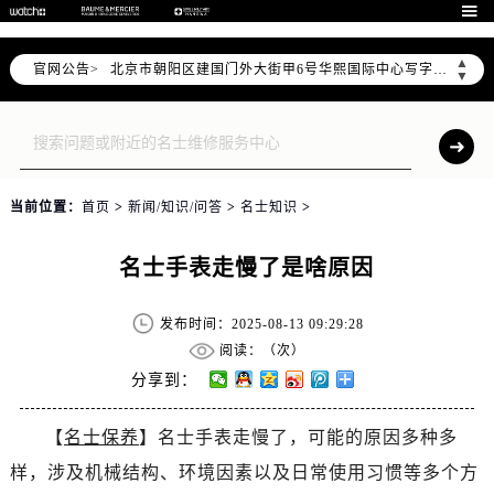

北京市东城区东长安街1号东方广场写字楼W3座6层602室（需提前预约）
北京市朝阳区建国门外大街甲6号华熙国际中心写字楼D座11层1102室（需提前预约）
▲
官网公告>
天津市和平区赤峰道136号天津国际金融中心写字楼26层2603室（需提前预约）
▼
上海市徐汇区虹桥路3号港汇中心写字楼2座37层3705室（需提前预约）
上海市黄浦区南京东路299号宏伊国际广场写字楼8层806室（需提前预约）
南京市秦淮区中山南路1号（新街口）南京中心写字楼22层C1-1室（需提前预约）
常州市新北区龙锦路1590号现代传媒中心写字楼5号楼10层1008室（需提前预约）
当前位置：
首页
>
新闻/知识/问答
>
名士知识
>
徐州市鼓楼区淮海东路29号苏宁广场IFC国际金融中心写字楼35层3508室（需提前预约）
扬州市邗江区国展路29号星耀天地写字楼1号楼18层1803室（需提前预约）
名士手表走慢了是啥原因
盐城市盐都区世纪大道5号盐城金融城写字楼1号楼16层1604室（需提前预约）
泰州市海陵区永定东路399号置地商务中心东塔写字楼（华润万象城）17层1706室（需提前预约）
发布时间：2025-08-13 09:29:28
阅读：（
次）
宁波市江北区大闸南路500号来福士广场办公楼20层2009室（需提前预约）
分享到：
杭州市上城区钱江路1366号华润大厦写字楼A座5层503-5室（需提前预约）
金华市金东区东市南街777号金华万达广场写字楼4号楼22层2209室（需提前预约）
【
名士保养
】名士手表走慢了，可能的原因多种多
绍兴市越城区胜利东路379号世茂天际中心写字楼8层805室（需提前预约）
样，涉及机械结构、环境因素以及日常使用习惯等多个方
嘉兴市南湖区广益路705号嘉兴世界贸易中心写字楼A座13层1304室（需提前预约）