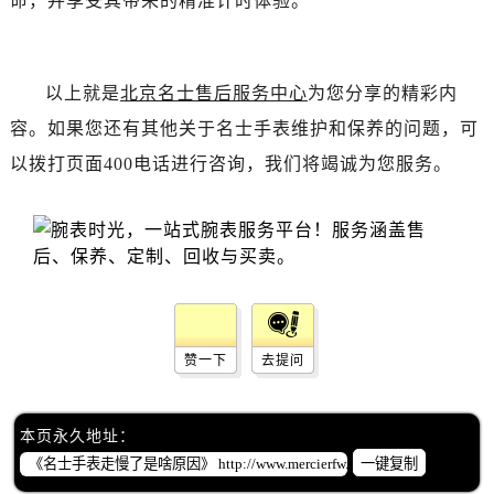
命，并享受其带来的精准计时体验。
黑龙江省齐齐哈尔市龙沙区龙华路名士售后服务中心（需提前预约）
黑龙江省双鸭山市尖山区新兴大街名士售后服务中心（需提前预约）
黑龙江省绥化市北林区新华街与康庄路交叉口名士售后服务中心（需提前预约）
以上就是
北京名士售后服务中心
为您分享的精彩内
黑龙江省伊春市伊美区通河路名士售后服务中心（需提前预约）
容。如果您还有其他关于名士手表维护和保养的问题，可
吉林省白城市洮北区明仁南街名士售后服务中心（需提前预约）
以拨打页面400电话进行咨询，我们将竭诚为您服务。
吉林省白山市浑江区浑江大街名士售后服务中心（需提前预约）
吉林省吉林市船营区河南街名士售后服务中心（需提前预约）
吉林省辽源市龙山区人民大街名士售后服务中心（需提前预约）
吉林省梅河口市新华街道梅河大街名士售后服务中心（需提前预约）
吉林省四平市铁东区紫气大路与南九经街交汇处名士售后服务中心（需提前预约）
吉林省松原市宁江区五环大街名士售后服务中心（需提前预约）
吉林省通化市东昌区环通乡江南大街名士售后服务中心（需提前预约）
赞一下
去提问
吉林省延边市延吉市解放路名士售后服务中心（需提前预约）
辽宁省鞍山市铁东区站前街名士售后服务中心（需提前预约）
本页永久地址：
辽宁省本溪市平山区胜利路名士售后服务中心（需提前预约）
一键复制
辽宁省朝阳市双塔区新华路名士售后服务中心（需提前预约）