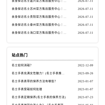
亲身探访名士嘉兴官方售后服务中心｜全新地址和售后电话（2026年7月最新）
2026-07-11
内蒙古自治区包头市青山区幸福路甲3号王府井百货名表维修名士售后服务中心（需提前预约）
亲身探访名士苏州官方售后服务中心｜服务热线与门店详细地址（2026年7月最新）
2026-07-11
内蒙古自治区赤峰市红山区哈达街名士售后服务中心（需提前预约）
内蒙古自治区鄂尔多斯市东胜区伊金霍洛街名士售后服务中心（需提前预约）
亲身探访名士贵阳官方售后服务中心｜网点地址与电话（2026年7月最新）
2026-07-11
内蒙古自治区呼伦贝尔市海拉尔区中央街名士售后服务中心（需提前预约）
亲身探访名士泰州官方售后服务中心｜最新网点地址及热线（2026年7月最新）
2026-07-11
内蒙古自治区通辽市科尔沁区明仁大街名士售后服务中心（需提前预约）
亲身探访名士海口官方售后服务中心｜全部地址与售后电话（2026年7月最新）
2026-07-11
内蒙古自治区乌海市海勃湾区人民南路名士售后服务中心（需提前预约）
内蒙古自治区乌兰察布市集宁区恩和大街名士售后服务中心（需提前预约）
内蒙古自治区锡林郭勒盟市锡林浩特市光明街与额尔敦路交叉口名士售后服务中心（需提前预约）
站点热门
内蒙古自治区兴安盟市乌兰浩特市兴安大街名士售后服务中心（需提前预约）
山西省大同市平城区迎宾街名士售后服务中心（需提前预约）
名士如何消磁？
2022-12-09
山西省晋城市城区黄华街名士售后服务中心（需提前预约）
名士手表充满女性魅力！(名士手表推荐！)
2023-09-26
山西省晋中市榆次区顺城街名士售后服务中心（需提前预约）
名士手表表带的保养方法有哪些？
2023-01-07
山西省临汾市尧都区解放路名士售后服务中心（需提前预约）
山西省吕梁市离石区永宁中路与建设街交叉口名士售后服务中心（需提前预约）
名士手表受磁如何处理
2023-01-07
山西省朔州市朔城区怡西路与鄯阳西街交汇处名士售后服务中心（需提前预约）
名士手表定期保养(名士手表的保养方法)
2023-07-23
山西省忻州市忻府区和平东街与七一南路交叉口名士售后服务中心（需提前预约）