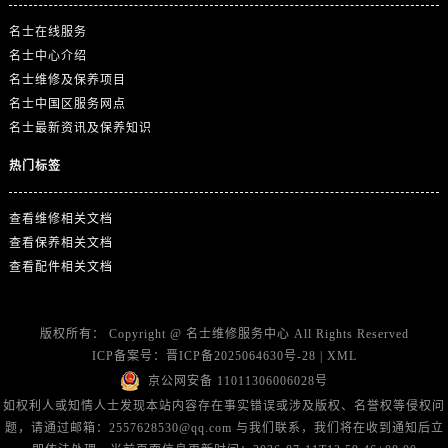
山东省东营市东营区济南路名士售后服务中心（需提前预约）
名士在线服务
山东省济南市历下区经十路11111号华润中心写字楼（万象城）15层1508室名士售后服务中心（需提前预约）
名士中心介绍
山东省济宁市任城区太白楼路名士售后服务中心（需提前预约）
名士维修及保养项目
山东省莱芜市文化南路8号银座商城名表维修一楼名表维修名士售后服务中心（需提前预约）
名士中国区服务网点
山东省临沂市兰山区解放路名士售后服务中心（需提前预约）
名士最新资讯及保养知识
山东省日照市东港区烟台路名士售后服务中心（需提前预约）
热门标签
山东省泰安市泰山区财源街道泰山大街名士售后服务中心（需提前预约）
山东省威海市环翠区新威海路89号振华商厦一楼名表维修名士售后服务中心（需提前预约）
查看维修相关文档
山东省潍坊市奎文区东风东街名士售后服务中心（需提前预约）
查看保养相关文档
山东省枣庄市滕州市北辛路与善国路交叉口名士售后服务中心（需提前预约）
查看配件相关文档
山东省淄博市张店区金晶大道名士售后服务中心（需提前预约）
上海市黄浦区南京东路299号宏伊国际广场写字楼8层806室名士售后服务中心（需提前预约）
版权所有：
Copyright @
名士维修服务中心
All Rights Reserved
上海市徐汇区虹桥路3号港汇中心2座37层3705室名士售后服务中心（需提前预约）
ICP备案号：
晋ICP备2025064630号-28
|
XML
浙江省杭州市上城区钱江路1366号华润大厦A座5层503-5室名士售后服务中心（需提前预约）
京公网安备 11011306006028号
浙江省湖州市吴兴区劳动路名士售后服务中心（需提前预约）
如权利人或知情人士发现本站内容存在事实错误或涉及版权、名誉权等侵权问
题，请通过邮箱：2557628530@qq.com 与我们联系，我们将在收到通知后立
浙江省嘉兴市南湖区广益路705号嘉兴世界贸易中心A座13层1304室名士售后服务中心（需提前预约）