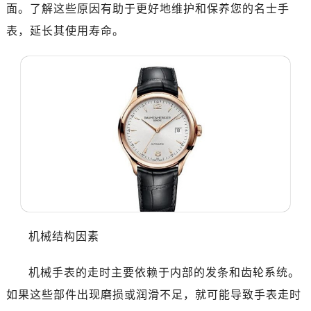
南昌市红谷滩新区红谷中大道998号绿地双子塔（中央广场）A1座办公楼14层07室（需提前预约）
面。了解这些原因有助于更好地维护和保养您的名士手
济南市历下区经十路11111号华润中心写字楼（万象城）15层1508室（需提前预约）
表，延长其使用寿命。
广州市天河区天河路230号万菱汇国际中心写字楼A塔7层704室（需提前预约）
广州市越秀区环市东路371-375号世界贸易中心大厦南塔写字楼15层07室（需提前预约）
深圳市罗湖区深南东路5001号华润大厦写字楼17层1701室（需提前预约）
惠州市惠城区江北文昌一路7号华贸大厦写字楼1座30层05室（需提前预约）
厦门市思明区湖滨东路95号华润大厦写字楼B座11层1104室（需提前预约）
福州市鼓楼区五四路128-1号恒力城写字楼15层03室（需提前预约）
成都市锦江区人民东路6号SAC东原中心写字楼24层2406B室（需提前预约）
重庆市江北区观音桥步行街2号融恒时代广场写字楼9层902室（需提前预约）
长沙市芙蓉区定王台街道建湘路393号世茂环球金融中心写字楼（芙蓉广场）10层13室（需提前预约）
郑州市二七区铭功路10号华润大厦写字楼29层2905室（需提前预约）
机械结构因素
太原市迎泽区解放路15号亨得利名表服务中心（品牌授权店）3层整层（需提前预约）
沈阳市沈河区中街路137号亨得利名表服务中心（品牌授权店）1层整层（需提前预约）
机械手表的走时主要依赖于内部的发条和齿轮系统。
沈阳市沈河区中街路83号亨得利名表服务中心（品牌授权店）1层整层（需提前预约）
如果这些部件出现磨损或润滑不足，就可能导致手表走时
乌鲁木齐市天山区红山路26号时代广场（CCMALL）C座17层17-B（需提前预约）