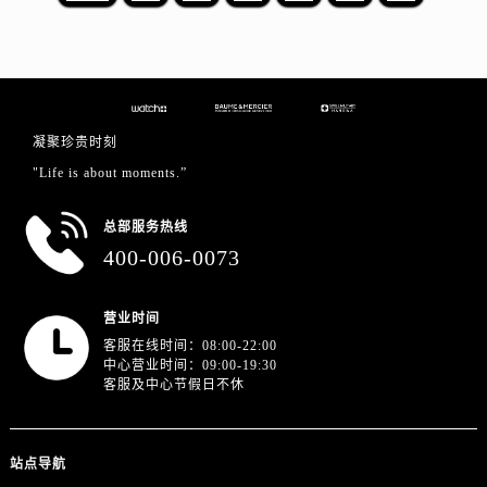
江苏省徐州市鼓楼区淮海东路29号苏宁广场IFC国际金融中心35层3508室名士售后服务中心（需提前预约）
江苏省盐城市盐都区世纪大道5号盐城金融城写字楼1号楼16层1604室名士售后服务中心（需提前预约）
江苏省扬州市邗江区国展路29号星耀天地写字楼1号楼18层1803室名士售后服务中心（需提前预约）
江苏省镇江市京口区中山东路名士售后服务中心（需提前预约）
江西省抚州市临川区赣东大道名士售后服务中心（需提前预约）
凝聚珍贵时刻
江西省赣州市章贡区文清路名士售后服务中心（需提前预约）
"Life is about moments.”
江西省吉安市吉州区井冈山大道名士售后服务中心（需提前预约）
江西省景德镇市珠山区珠山中路名士售后服务中心（需提前预约）
总部服务热线
400-006-0073
江西省九江市浔阳区浔阳路名士售后服务中心（需提前预约）
江西省南昌市红谷滩新区红谷中大道998号绿地双子塔（中央广场）A1座办公楼14层1407室名士售后服务中心（需提前预约）
江西省萍乡市安源区萍安北大道与康庄路交叉口名士售后服务中心（需提前预约）
营业时间
客服在线时间：08:00-22:00
江西省上饶市信州区滨江西路名士售后服务中心（需提前预约）
中心营业时间：09:00-19:30
江西省新余市渝水区北湖西路名士售后服务中心（需提前预约）
客服及中心节假日不休
江西省宜春市袁州区中山中路名士售后服务中心（需提前预约）
江西省鹰潭市月湖区胜利东路名士售后服务中心（需提前预约）
站点导航
山东省德州市德城区东风中路名士售后服务中心（需提前预约）