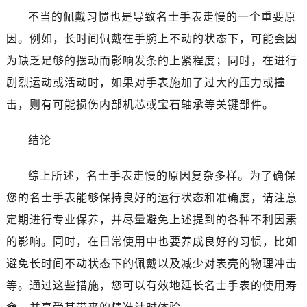
昆明市盘龙区北京路928号同德昆明广场写字楼10层06室（需提前预约）
不当的佩戴习惯也是导致名士手表走慢的一个重要原
石家庄市长安区中山东路39号勒泰中心写字楼B座13层07室（需提前预约）
因。例如，长时间佩戴在手腕上不动的状态下，可能会因
西安市碑林区南关正街88号华侨城长安国际中心E座6楼10室（需提前预约）
为缺乏足够的摆动而影响发条的上紧程度；同时，在进行
海口市龙华区金贸东路5号海口华润大厦B座17层1707室（需提前预约）
剧烈运动或活动时，如果对手表施加了过大的压力或撞
唐山市路南区新华东道100号万达广场写字楼A座10层1002室（需提前预约）
击，则有可能损伤内部机芯或宝石轴承等关键部件。
台州市椒江区东海大道1800号腾达中心东1幢20楼2002室（需提前预约）
内蒙古自治区呼和浩特市玉泉区大学西街70号华润万象城写字楼（鄂尔多斯大厦）23层2326室（需提前预约）
结论
甘肃省兰州市七里河区西津西路16号兰州中心写字楼21层2102室（需提前预约）
重庆市解放碑渝中区民权路28号英利国际金融中心写字楼20层01室（需提前预约）
综上所述，名士手表走慢的原因复杂多样。为了确保
黑龙江省大庆市萨尔图区会战大街名士售后服务中心（需提前预约）
您的名士手表能够保持良好的运行状态和准确度，请注意
黑龙江省鹤岗市向阳区红军路名士售后服务中心（需提前预约）
定期进行专业保养，并尽量避免上述提到的各种不利因素
黑龙江省黑河市爱辉区中央街名士售后服务中心（需提前预约）
黑龙江省鸡西市鸡冠区红军路名士售后服务中心（需提前预约）
的影响。同时，在日常使用中也要养成良好的习惯，比如
黑龙江省佳木斯市向阳区长安路名士售后服务中心（需提前预约）
避免长时间不动状态下的佩戴以及减少对表壳的物理冲击
黑龙江省牡丹江市东安区太平路名士售后服务中心（需提前预约）
等。通过这些措施，您可以有效地延长名士手表的使用寿
黑龙江省七台河市桃山区大同街名士售后服务中心（需提前预约）