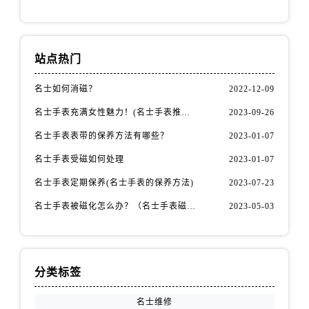
内蒙古自治区包头市青山区幸福路甲3号王府井百货名表维修名士售后服务中心（需提前预约）
内蒙古自治区赤峰市红山区哈达街名士售后服务中心（需提前预约）
内蒙古自治区鄂尔多斯市东胜区伊金霍洛街名士售后服务中心（需提前预约）
站点热门
内蒙古自治区呼伦贝尔市海拉尔区中央街名士售后服务中心（需提前预约）
内蒙古自治区通辽市科尔沁区明仁大街名士售后服务中心（需提前预约）
名士如何消磁？
2022-12-09
内蒙古自治区乌海市海勃湾区人民南路名士售后服务中心（需提前预约）
名士手表充满女性魅力！(名士手表推荐！)
2023-09-26
内蒙古自治区乌兰察布市集宁区恩和大街名士售后服务中心（需提前预约）
名士手表表带的保养方法有哪些？
2023-01-07
内蒙古自治区锡林郭勒盟市锡林浩特市光明街与额尔敦路交叉口名士售后服务中心（需提前预约）
名士手表受磁如何处理
2023-01-07
内蒙古自治区兴安盟市乌兰浩特市兴安大街名士售后服务中心（需提前预约）
山西省大同市平城区迎宾街名士售后服务中心（需提前预约）
名士手表定期保养(名士手表的保养方法)
2023-07-23
山西省晋城市城区黄华街名士售后服务中心（需提前预约）
名士手表被磁化怎么办？（名士手表磁化处理方法）
2023-05-03
山西省晋中市榆次区顺城街名士售后服务中心（需提前预约）
山西省临汾市尧都区解放路名士售后服务中心（需提前预约）
山西省吕梁市离石区永宁中路与建设街交叉口名士售后服务中心（需提前预约）
分类标签
山西省朔州市朔城区怡西路与鄯阳西街交汇处名士售后服务中心（需提前预约）
山西省忻州市忻府区和平东街与七一南路交叉口名士售后服务中心（需提前预约）
名士维修