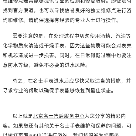
权维修点通常能够提供专业的检测和修复服务。即使没有
昆明市盘龙区北京路928号同德昆明广场写字楼10层06室（需提前预约）
找到官方渠道，也可以寻找信誉良好的独立维修点进行咨
石家庄市长安区中山东路39号勒泰中心写字楼B座13层07室（需提前预约）
西安市碑林区南关正街88号华侨城长安国际中心E座6楼10室（需提前预约）
询和维修。请确保选择有经验的专业人士进行操作。
海口市龙华区金贸东路5号海口华润大厦B座17层1707室（需提前预约）
需要注意的是，在处理过程中切勿使用酒精、汽油等
唐山市路南区新华东道100号万达广场写字楼A座10层1002室（需提前预约）
台州市椒江区东海大道1800号腾达中心东1幢20楼2002室（需提前预约）
化学物质来清洁或干燥手表，因为这些物质可能会对表壳
内蒙古自治区呼和浩特市玉泉区大学西街70号华润万象城写字楼（鄂尔多斯大厦）23层2326室（需提前预约）
和机芯造成进一步损害。同时，在日常佩戴过程中也要注
甘肃省兰州市七里河区西津西路16号兰州中心写字楼21层2102室（需提前预约）
意防水等级，避免不必要的进水风险。
重庆市解放碑渝中区民权路28号英利国际金融中心写字楼20层01室（需提前预约）
黑龙江省大庆市萨尔图区会战大街名士售后服务中心（需提前预约）
总之，在名士手表进水后应尽快采取适当的措施，并
黑龙江省鹤岗市向阳区红军路名士售后服务中心（需提前预约）
寻求专业的帮助以确保手表能够恢复到最佳状态。
黑龙江省黑河市爱辉区中央街名士售后服务中心（需提前预约）
黑龙江省鸡西市鸡冠区红军路名士售后服务中心（需提前预约）
黑龙江省佳木斯市向阳区长安路名士售后服务中心（需提前预约）
以上就是
北京名士售后服务中心
为您分享的精彩内
黑龙江省牡丹江市东安区太平路名士售后服务中心（需提前预约）
容。如果您还有其他关于名士手表维护和保养的问题，可
黑龙江省七台河市桃山区大同街名士售后服务中心（需提前预约）
以拨打页面400电话进行咨询，我们将竭诚为您服务。