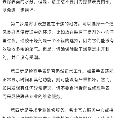
去除表面的水分。但是，请注意不要用力擦拭表壳内部，
温州市鹿城区锦绣路1067号置信广场10层1015室（需提前预约）
哈尔滨市道里区友谊西路600号富力中心T2座写字楼29层03室（需提前预约）
以免进一步损坏。
大连市中山区人民路15号国际金融大厦7层G室（需提前预约）
第二步是将手表放置在干燥的地方。可以选择一个通
佛山市禅城区季华五路57号万科金融中心C座12层1205室（需提前预约）
东莞市东城街道鸿福东路1号民盈国贸中心T1写字楼9层907室（需提前预约）
风良好且温度适中的环境，比如放在装有干燥剂的小盒子
无锡市梁溪区人民中路139号恒隆广场写字楼1座11层1104室（需提前预约）
里过夜。硅胶干燥剂是一个不错的选择，因为它们能够有
南通市崇川区工农路57号圆融广场写字楼16层1603室（需提前预约）
效吸收多余的湿气。但是，请确保硅胶干燥剂是未开封
苏州市苏州工业园区星港街199号苏州中心办公楼C座22层08室（需提前预约）
的，并且没有受潮。
武汉市江汉区解放大道686号世界贸易大厦38层09室（需提前预约）
南宁市青秀区金湖路59号地王大厦12楼1224室（需提前预约）
第三步是检查手表是否仍然正常工作。如果手表还能
合肥市蜀山区潜山路111号万象城华润大厦B座12楼03室（需提前预约）
正常显示时间和其他功能，则可能没有严重损坏。然而，
泉州市丰泽区宝洲路729号浦西万达中心写字楼A座7楼709室（需提前预约）
如果发现有任何异常情况，请不要自行拆解或修理手表，
青岛市南区山东路6号华润大厦B座22层04室（需提前预约）
而是尽快联系专业的维修服务。
烟台市芝罘区胜利路139号万达金融中心A座907室（需提前预约）
长春市朝阳区西安大路727号中银大厦A座(旺进大厦)18层09室（需提前预约）
第四步是寻求专业维修服务。名士官方服务中心或授
贵阳市南明区都司高架桥路33号亨特国际金融中心14楼14D（需提前预约）