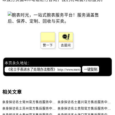
黑龙江省齐齐哈尔市龙沙区龙华路名士售后服务中心（需提前预约）
黑龙江省双鸭山市尖山区新兴大街名士售后服务中心（需提前预约）
黑龙江省绥化市北林区新华街与康庄路交叉口名士售后服务中心（需提前预约）
黑龙江省伊春市伊美区通河路名士售后服务中心（需提前预约）
吉林省白城市洮北区明仁南街名士售后服务中心（需提前预约）
吉林省白山市浑江区浑江大街名士售后服务中心（需提前预约）
吉林省吉林市船营区河南街名士售后服务中心（需提前预约）
赞一下
去提问
吉林省辽源市龙山区人民大街名士售后服务中心（需提前预约）
吉林省梅河口市新华街道梅河大街名士售后服务中心（需提前预约）
本页永久地址：
吉林省四平市铁东区紫气大路与南九经街交汇处名士售后服务中心（需提前预约）
一键复制
吉林省松原市宁江区五环大街名士售后服务中心（需提前预约）
吉林省通化市东昌区环通乡江南大街名士售后服务中心（需提前预约）
吉林省延边市延吉市解放路名士售后服务中心（需提前预约）
相关文章
辽宁省鞍山市铁东区站前街名士售后服务中心（需提前预约）
亲身探访名士常州官方售后服务中心｜全新官方服务电话与地址（2026年7月最新）
亲身探访名士嘉兴官方售后服务中心｜全新地址和售后电话（2026年7月最新）
辽宁省本溪市平山区胜利路名士售后服务中心（需提前预约）
亲身探访名士苏州官方售后服务中心｜服务热线与门店详细地址（2026年7月最新）
亲身探访名士贵阳官方售后服务中心｜网点地址与电话（2026年7月最新）
辽宁省朝阳市双塔区新华路名士售后服务中心（需提前预约）
亲身探访名士泰州官方售后服务中心｜最新网点地址及热线（2026年7月最新）
亲身探访名士海口官方售后服务中心｜全部地址与售后电话（2026年7月最新）