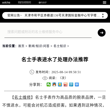
北京市东城区东长安街1号东方广场写字楼W3座6层602室（需提前预约）

北京市朝阳区建国门外大街甲6号华熙国际中心写字楼D座11层1102室（需提前预约）
▲
官网公告>
天津市和平区赤峰道136号天津国际金融中心写字楼26层2603室（需提前预约）
▼
上海市徐汇区虹桥路3号港汇中心写字楼2座37层3705室（需提前预约）
上海市黄浦区南京东路299号宏伊国际广场写字楼8层806室（需提前预约）
南京市秦淮区中山南路1号（新街口）南京中心写字楼22层C1-1室（需提前预约）
常州市新北区龙锦路1590号现代传媒中心写字楼5号楼10层1008室（需提前预约）
当前位置：
首页
>
新闻/知识/问答
>
名士知识
>
徐州市鼓楼区淮海东路29号苏宁广场IFC国际金融中心写字楼35层3508室（需提前预约）
扬州市邗江区国展路29号星耀天地写字楼1号楼18层1803室（需提前预约）
名士手表进水了处理办法推荐
盐城市盐都区世纪大道5号盐城金融城写字楼1号楼16层1604室（需提前预约）
泰州市海陵区永定东路399号置地商务中心东塔写字楼（华润万象城）17层1706室（需提前预约）
发布时间：2025-08-14 09:50:51
宁波市江北区大闸南路500号来福士广场办公楼20层2009室（需提前预约）
阅读：（
次）
杭州市上城区钱江路1366号华润大厦写字楼A座5层503-5室（需提前预约）
分享到：
金华市金东区东市南街777号金华万达广场写字楼4号楼22层2209室（需提前预约）
【
名士维修
】名士手表作为高品质的腕表品牌，一旦
绍兴市越城区胜利东路379号世茂天际中心写字楼8层805室（需提前预约）
不慎进水，可能会对机芯造成损害。如果遇到这种情况，
嘉兴市南湖区广益路705号嘉兴世界贸易中心写字楼A座13层1304室（需提前预约）