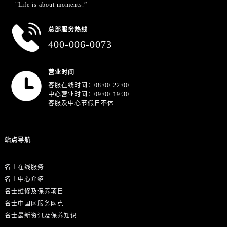
江苏省徐州市鼓楼区淮海东路29号苏宁广场IFC国际金融中心35层3508室名士售后服务中心（需提前预约）
"Life is about moments.”
江苏省盐城市盐都区世纪大道5号盐城金融城写字楼1号楼16层1604室名士售后服务中心（需提前预约）
总部服务热线
江苏省扬州市邗江区国展路29号星耀天地写字楼1号楼18层1803室名士售后服务中心（需提前预约）
400-006-0073
江苏省镇江市京口区中山东路名士售后服务中心（需提前预约）
江西省抚州市临川区赣东大道名士售后服务中心（需提前预约）
营业时间
江西省赣州市章贡区文清路名士售后服务中心（需提前预约）
客服在线时间：08:00-22:00
江西省吉安市吉州区井冈山大道名士售后服务中心（需提前预约）
中心营业时间：09:00-19:30
江西省景德镇市珠山区珠山中路名士售后服务中心（需提前预约）
客服及中心节假日不休
江西省九江市浔阳区浔阳路名士售后服务中心（需提前预约）
江西省南昌市红谷滩新区红谷中大道998号绿地双子塔（中央广场）A1座办公楼14层1407室名士售后服务中心（需提前预约）
站点导航
江西省萍乡市安源区萍安北大道与康庄路交叉口名士售后服务中心（需提前预约）
江西省上饶市信州区滨江西路名士售后服务中心（需提前预约）
名士在线服务
江西省新余市渝水区北湖西路名士售后服务中心（需提前预约）
名士中心介绍
江西省宜春市袁州区中山中路名士售后服务中心（需提前预约）
名士维修及保养项目
江西省鹰潭市月湖区胜利东路名士售后服务中心（需提前预约）
名士中国区服务网点
名士最新资讯及保养知识
山东省德州市德城区东风中路名士售后服务中心（需提前预约）