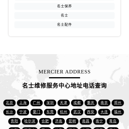
山西省阳泉市郊区平阳东街与新城大道交叉口名士售后服务中心（需提前预约）
名士保养
山西省运城市盐湖区河东街名士售后服务中心（需提前预约）
名士
山西省长治市潞州区英雄中路名士售后服务中心（需提前预约）
名士配件
山西省太原市迎泽区迎泽街道解放路15号亨得利名表维修授权店3楼名士售后服务中心（需提前预约）
天津市和平区赤峰道136号天津国际金融中心26层2603室名士售后服务中心（需提前预约）
安徽省安庆市迎江区人民路名士售后服务中心（需提前预约）
安徽省蚌埠市蚌山区淮河路名士售后服务中心（需提前预约）
安徽省亳州市谯城区魏武大道名士售后服务中心（需提前预约）
安徽省池州市贵池区长江路名士售后服务中心（需提前预约）
MERCIER ADDRESS
安徽省滁州市琅琊区南谯北路名士售后服务中心（需提前预约）
安徽省阜阳市颍州区颍州北路名士售后服务中心（需提前预约）
名士维修服务中心地址电话查询
安徽省淮北市相山区淮海路名士售后服务中心（需提前预约）
安徽省淮南市田家庵区国庆中路名士售后服务中心（需提前预约）
北京
上海
广州
深圳
天津
成都
重庆
南京
郑州
安徽省黄山市屯溪区黄山西路名士售后服务中心（需提前预约）
长沙
宁波
厦门
东莞
杭州
武汉
西安
大连
福州
安徽省六安市金安区解放中路名士售后服务中心（需提前预约）
贵阳
哈尔滨
合肥
济南
昆明
南昌
南宁
青岛
安徽省马鞍山市雨山区湖南西路名士售后服务中心（需提前预约）