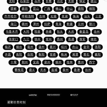
沈阳
石家庄
苏州
长春
河北
太原
保定
唐山
安徽省宿州市埇桥区人民中路名士售后服务中心（需提前预约）
安徽省铜陵市铜官区石城大道名士售后服务中心（需提前预约）
邯郸
廊坊
昆山
广西
佛山
中山
德阳
绵阳
安徽省芜湖市镜湖区中山路步行街名士售后服务中心（需提前预约）
齐齐哈尔
呼和浩特
吉林
无锡
芜湖
珠海
汕头
三亚
安徽省宣城市宣州区叠嶂西路名士售后服务中心（需提前预约）
海口
赣州
漳州
拉萨
青海
新疆
兰州
银川
福建省龙岩市新罗区九一南路名士售后服务中心（需提前预约）
乌鲁木齐
大同
阳泉
赤峰
包头
大庆
秦皇岛
沧州
福建省南平市建阳区人民西路名士售后服务中心（需提前预约）
张家口
九江
徐州
常州
扬州
南通
淮安
潍坊
福建省宁德市蕉城区天湖东路名士售后服务中心（需提前预约）
临沂
烟台
亳州
温州
嘉兴
绍兴
舟山
金华
洛阳
福建省莆田市城厢区霞林街道荔华东大道名士售后服务中心（需提前预约）
许昌
南阳
岳阳
衡阳
常德
株洲
湘潭
黄石
襄阳
福建省三明市三元区东乾二路名士售后服务中心（需提前预约）
福建省漳州市龙文区步港路名士售后服务中心（需提前预约）
十堰
荆州
宜昌
泉州
柳州
桂林
惠州
西宁
江苏省常州市新北区龙锦路1590号现代传媒中心5号楼10层1008室名士售后服务中心（需提前预约）
攀枝花
遵义
天水
盐城
泰州
香港
台州
江苏省淮安市清江浦区淮海北路名士售后服务中心（需提前预约）
江苏省连云港市海州区通灌北路名士售后服务中心（需提前预约）
江苏省南京市秦淮区中山南路1号南京中心22层22-C1-C3室名士售后服务中心（需提前预约）
江苏省宿迁市宿城区西湖路名士售后服务中心（需提前预约）
江苏省泰州市海陵区永定东路399号置地商务中心东塔（华润万象城）17层1706室名士售后服务中心（需提前预约）
凝聚珍贵时刻