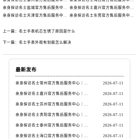
辽宁省丹东市振兴区七经街名士售后服务中心（需提前预约）
亲身探访名士盐城官方售后服务中心｜完整地址与联系电话（2026年7月最新）
亲身探访名士嘉兴官方售后服务中心｜全新维修门店地址及电话（2026年7月最新）
辽宁省抚顺市新抚区东一路名士售后服务中心（需提前预约）
亲身探访名士天津官方售后服务中心｜网点地址及售后热线（2026年7月最新）
亲身探访名士东莞官方售后服务中心｜最新电话和维修地址（2026年7月最新）
辽宁省阜新市海州区解放大街名士售后服务中心（需提前预约）
辽宁省葫芦岛市连山区中央路名士售后服务中心（需提前预约）
上一篇：
名士手表机芯生锈了原因是什么
辽宁省锦州市古塔区中央大街名士售后服务中心（需提前预约）
下一篇：
名士手表外观有划痕怎么解决
辽宁省辽阳市白塔区新运大街名士售后服务中心（需提前预约）
辽宁省盘锦市兴隆台区石油大街名士售后服务中心（需提前预约）
辽宁省铁岭市银州区南马路名士售后服务中心（需提前预约）
最新发布
辽宁省营口市站前区市府路与渤海大街交叉口名士售后服务中心（需提前预约）
辽宁省沈阳市沈河区中街路137号亨得利名表维修授权店1楼名士售后服务中心（需提前预约）
亲身探访名士常州官方售后服务中心｜全新官方服务电话与地址（2026年7月最新）
2026-07-11
辽宁省沈阳市沈河区中街路83号亨得利名表维修授权店1楼名士售后服务中心（需提前预约）
亲身探访名士嘉兴官方售后服务中心｜全新地址和售后电话（2026年7月最新）
2026-07-11
北京市朝阳区建国门外大街甲6号华熙国际中心D座11层1102室名士售后服务中心（需提前预约）
亲身探访名士苏州官方售后服务中心｜服务热线与门店详细地址（2026年7月最新）
2026-07-11
北京市东城区东长安街1号王府井东方广场W3座6层602室名士售后服务中心（需提前预约）
亲身探访名士贵阳官方售后服务中心｜网点地址与电话（2026年7月最新）
2026-07-11
河北省保定市竞秀区朝阳北大街北国先天下名士售后服务中心（需提前预约）
内蒙古自治区阿拉善盟市左旗土尔扈特大街名士售后服务中心（需提前预约）
亲身探访名士泰州官方售后服务中心｜最新网点地址及热线（2026年7月最新）
2026-07-11
内蒙古自治区巴彦淖尔市临河区新华街名士售后服务中心（需提前预约）
亲身探访名士海口官方售后服务中心｜全部地址与售后电话（2026年7月最新）
2026-07-11