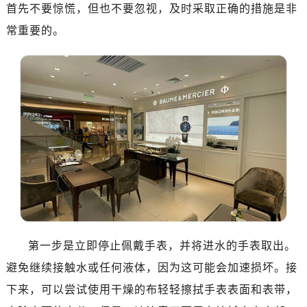
南昌市红谷滩新区红谷中大道998号绿地双子塔（中央广场）A1座办公楼14层07室（需提前预约）
首先不要惊慌，但也不要忽视，及时采取正确的措施是非
济南市历下区经十路11111号华润中心写字楼（万象城）15层1508室（需提前预约）
常重要的。
广州市天河区天河路230号万菱汇国际中心写字楼A塔7层704室（需提前预约）
广州市越秀区环市东路371-375号世界贸易中心大厦南塔写字楼15层07室（需提前预约）
深圳市罗湖区深南东路5001号华润大厦写字楼17层1701室（需提前预约）
惠州市惠城区江北文昌一路7号华贸大厦写字楼1座30层05室（需提前预约）
厦门市思明区湖滨东路95号华润大厦写字楼B座11层1104室（需提前预约）
福州市鼓楼区五四路128-1号恒力城写字楼15层03室（需提前预约）
成都市锦江区人民东路6号SAC东原中心写字楼24层2406B室（需提前预约）
重庆市江北区观音桥步行街2号融恒时代广场写字楼9层902室（需提前预约）
长沙市芙蓉区定王台街道建湘路393号世茂环球金融中心写字楼（芙蓉广场）10层13室（需提前预约）
郑州市二七区铭功路10号华润大厦写字楼29层2905室（需提前预约）
太原市迎泽区解放路15号亨得利名表服务中心（品牌授权店）3层整层（需提前预约）
第一步是立即停止佩戴手表，并将进水的手表取出。
沈阳市沈河区中街路137号亨得利名表服务中心（品牌授权店）1层整层（需提前预约）
避免继续接触水或任何液体，因为这可能会加速损坏。接
沈阳市沈河区中街路83号亨得利名表服务中心（品牌授权店）1层整层（需提前预约）
下来，可以尝试使用干燥的布轻轻擦拭手表表面和表带，
乌鲁木齐市天山区红山路26号时代广场（CCMALL）C座17层17-B（需提前预约）