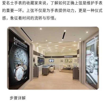
南昌市红谷滩新区红谷中大道998号绿地双子塔（中央广场）A1座办公楼14层07室（需提前预约）
爱名士手表的收藏家来说，了解如何正确上弦是维护手表
济南市历下区经十路11111号华润中心写字楼（万象城）15层1508室（需提前预约）
的重要一环。上弦不仅是为手表提供动力，更是一种仪式
广州市天河区天河路230号万菱汇国际中心写字楼A塔7层704室（需提前预约）
感，象征着时间的流转与珍惜。
广州市越秀区环市东路371-375号世界贸易中心大厦南塔写字楼15层07室（需提前预约）
深圳市罗湖区深南东路5001号华润大厦写字楼17层1701室（需提前预约）
惠州市惠城区江北文昌一路7号华贸大厦写字楼1座30层05室（需提前预约）
厦门市思明区湖滨东路95号华润大厦写字楼B座11层1104室（需提前预约）
福州市鼓楼区五四路128-1号恒力城写字楼15层03室（需提前预约）
成都市锦江区人民东路6号SAC东原中心写字楼24层2406B室（需提前预约）
重庆市江北区观音桥步行街2号融恒时代广场写字楼9层902室（需提前预约）
长沙市芙蓉区定王台街道建湘路393号世茂环球金融中心写字楼（芙蓉广场）10层13室（需提前预约）
郑州市二七区铭功路10号华润大厦写字楼29层2905室（需提前预约）
太原市迎泽区解放路15号亨得利名表服务中心（品牌授权店）3层整层（需提前预约）
沈阳市沈河区中街路137号亨得利名表服务中心（品牌授权店）1层整层（需提前预约）
沈阳市沈河区中街路83号亨得利名表服务中心（品牌授权店）1层整层（需提前预约）
步骤详解
乌鲁木齐市天山区红山路26号时代广场（CCMALL）C座17层17-B（需提前预约）