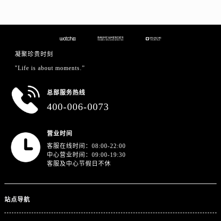
江苏省徐州市鼓楼区淮海东路29号苏宁广场IFC国际金融中心35层3508室名士售后服务中心（需提前预约）
江苏省盐城市盐都区世纪大道5号盐城金融城写字楼1号楼16层1604室名士售后服务中心（需提前预约）
江苏省扬州市邗江区国展路29号星耀天地写字楼1号楼18层1803室名士售后服务中心（需提前预约）
江苏省镇江市京口区中山东路名士售后服务中心（需提前预约）
凝聚珍贵时刻
江西省抚州市临川区赣东大道名士售后服务中心（需提前预约）
"Life is about moments.”
江西省赣州市章贡区文清路名士售后服务中心（需提前预约）
江西省吉安市吉州区井冈山大道名士售后服务中心（需提前预约）
总部服务热线
江西省景德镇市珠山区珠山中路名士售后服务中心（需提前预约）
400-006-0073
江西省九江市浔阳区浔阳路名士售后服务中心（需提前预约）
江西省南昌市红谷滩新区红谷中大道998号绿地双子塔（中央广场）A1座办公楼14层1407室名士售后服务中心（需提前预约）
营业时间
江西省萍乡市安源区萍安北大道与康庄路交叉口名士售后服务中心（需提前预约）
客服在线时间：08:00-22:00
中心营业时间：09:00-19:30
江西省上饶市信州区滨江西路名士售后服务中心（需提前预约）
客服及中心节假日不休
江西省新余市渝水区北湖西路名士售后服务中心（需提前预约）
江西省宜春市袁州区中山中路名士售后服务中心（需提前预约）
江西省鹰潭市月湖区胜利东路名士售后服务中心（需提前预约）
站点导航
山东省德州市德城区东风中路名士售后服务中心（需提前预约）