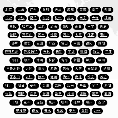
安徽省宿州市埇桥区人民中路名士售后服务中心（需提前预约）
安徽省铜陵市铜官区石城大道名士售后服务中心（需提前预约）
北京
上海
广州
深圳
天津
成都
重庆
南京
郑州
安徽省芜湖市镜湖区中山路步行街名士售后服务中心（需提前预约）
长沙
宁波
厦门
东莞
杭州
武汉
西安
大连
福州
安徽省宣城市宣州区叠嶂西路名士售后服务中心（需提前预约）
贵阳
哈尔滨
合肥
济南
昆明
南昌
南宁
青岛
福建省龙岩市新罗区九一南路名士售后服务中心（需提前预约）
沈阳
石家庄
苏州
长春
河北
太原
保定
唐山
福建省南平市建阳区人民西路名士售后服务中心（需提前预约）
邯郸
廊坊
昆山
广西
佛山
中山
德阳
绵阳
福建省宁德市蕉城区天湖东路名士售后服务中心（需提前预约）
齐齐哈尔
呼和浩特
吉林
无锡
芜湖
珠海
汕头
三亚
福建省莆田市城厢区霞林街道荔华东大道名士售后服务中心（需提前预约）
海口
赣州
漳州
拉萨
青海
新疆
兰州
银川
福建省三明市三元区东乾二路名士售后服务中心（需提前预约）
福建省漳州市龙文区步港路名士售后服务中心（需提前预约）
乌鲁木齐
大同
阳泉
赤峰
包头
大庆
秦皇岛
沧州
江苏省常州市新北区龙锦路1590号现代传媒中心5号楼10层1008室名士售后服务中心（需提前预约）
张家口
九江
徐州
常州
扬州
南通
淮安
潍坊
江苏省淮安市清江浦区淮海北路名士售后服务中心（需提前预约）
临沂
烟台
亳州
温州
嘉兴
绍兴
舟山
金华
洛阳
江苏省连云港市海州区通灌北路名士售后服务中心（需提前预约）
许昌
南阳
岳阳
衡阳
常德
株洲
湘潭
黄石
襄阳
江苏省南京市秦淮区中山南路1号南京中心22层22-C1-C3室名士售后服务中心（需提前预约）
十堰
荆州
宜昌
泉州
柳州
桂林
惠州
西宁
江苏省宿迁市宿城区西湖路名士售后服务中心（需提前预约）
攀枝花
遵义
天水
盐城
泰州
香港
台州
江苏省泰州市海陵区永定东路399号置地商务中心东塔（华润万象城）17层1706室名士售后服务中心（需提前预约）