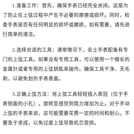
温州市鹿城区锦绣路1067号置信广场10层1015室（需提前预约）
1.准备工作：首先，确保手表已经完全关闭。这是为
哈尔滨市道里区友谊西路600号富力中心T2座写字楼29层03室（需提前预约）
了防止在上弦过程中产生不必要的摩擦或损坏。同时，检
大连市中山区人民路15号国际金融大厦7层G室（需提前预约）
查手表是否有任何明显的损坏或磨损，如有需要，请先进
佛山市禅城区季华五路57号万科金融中心C座12层1205室（需提前预约）
行简单的清洁。
东莞市东城街道鸿福东路1号民盈国贸中心T1写字楼9层907室（需提前预约）
无锡市梁溪区人民中路139号恒隆广场写字楼1座11层1104室（需提前预约）
2.选择合适的工具：通常情况下，名士手表配备有专
南通市崇川区工农路57号圆融广场写字楼16层1603室（需提前预约）
门的上弦工具。如果没有专用工具，可以使用一个细长的
苏州市苏州工业园区星港街199号苏州中心办公楼C座22层08室（需提前预约）
金属针或者专用的上弦钥匙来操作。确保工具干净、无毛
武汉市江汉区解放大道686号世界贸易大厦38层09室（需提前预约）
南宁市青秀区金湖路59号地王大厦12楼1224室（需提前预约）
刺，以避免划伤手表表面。
合肥市蜀山区潜山路111号万象城华润大厦B座12楼03室（需提前预约）
3.正确上弦方法：将上弦工具轻轻插入表冠（位于手
泉州市丰泽区宝洲路729号浦西万达中心写字楼A座7楼709室（需提前预约）
青岛市南区山东路6号华润大厦B座22层04室（需提前预约）
表侧面的小孔），旋转至感觉到阻力增加为止。对于手动
烟台市芝罘区胜利路139号万达金融中心A座907室（需提前预约）
上弦的手表来说，这可能需要花费一定的时间和耐心。不
长春市朝阳区西安大路727号中银大厦A座(旺进大厦)18层09室（需提前预约）
要急于求成，以免过度上弦导致机芯受损。
贵阳市南明区都司高架桥路33号亨特国际金融中心14楼14D（需提前预约）