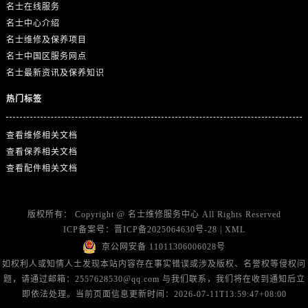
山东省东营市东营区济南路名士售后服务中心（需提前预约）
名士在线服务
名士中心介绍
山东省济南市历下区经十路11111号华润中心写字楼（万象城）15层1508室名士售后服务中心（需提前预约）
名士维修及保养项目
山东省济宁市任城区太白楼路名士售后服务中心（需提前预约）
名士中国区服务网点
山东省莱芜市文化南路8号银座商城名表维修一楼名表维修名士售后服务中心（需提前预约）
名士最新资讯及保养知识
山东省临沂市兰山区解放路名士售后服务中心（需提前预约）
热门标签
山东省日照市东港区烟台路名士售后服务中心（需提前预约）
山东省泰安市泰山区财源街道泰山大街名士售后服务中心（需提前预约）
查看维修相关文档
山东省威海市环翠区新威海路89号振华商厦一楼名表维修名士售后服务中心（需提前预约）
查看保养相关文档
山东省潍坊市奎文区东风东街名士售后服务中心（需提前预约）
查看配件相关文档
山东省枣庄市滕州市北辛路与善国路交叉口名士售后服务中心（需提前预约）
山东省淄博市张店区金晶大道名士售后服务中心（需提前预约）
版权所有：
Copyright @
名士维修服务中心
All Rights Reserved
上海市黄浦区南京东路299号宏伊国际广场写字楼8层806室名士售后服务中心（需提前预约）
ICP备案号：
晋ICP备2025064630号-28
|
XML
上海市徐汇区虹桥路3号港汇中心2座37层3705室名士售后服务中心（需提前预约）
京公网安备 11011306006028号
浙江省杭州市上城区钱江路1366号华润大厦A座5层503-5室名士售后服务中心（需提前预约）
如权利人或知情人士发现本站内容存在事实错误或涉及版权、名誉权等侵权问
浙江省湖州市吴兴区劳动路名士售后服务中心（需提前预约）
题，请通过邮箱：2557628530@qq.com 与我们联系，我们将在收到通知后立
浙江省嘉兴市南湖区广益路705号嘉兴世界贸易中心A座13层1304室名士售后服务中心（需提前预约）
即依法处理。当前页面信息更新时间：2026-07-11T13:59:47+08:00