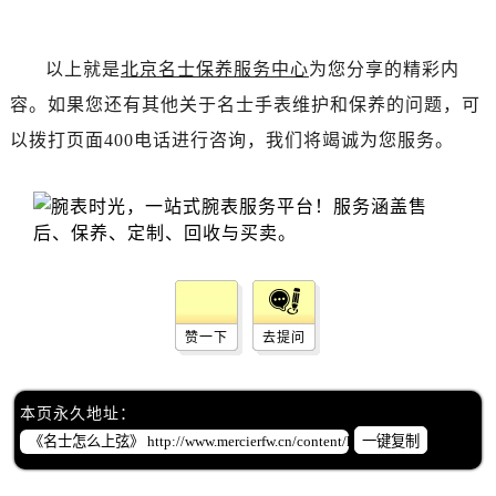
黑龙江省齐齐哈尔市龙沙区龙华路名士售后服务中心（需提前预约）
黑龙江省双鸭山市尖山区新兴大街名士售后服务中心（需提前预约）
以上就是
北京名士保养服务中心
为您分享的精彩内
黑龙江省绥化市北林区新华街与康庄路交叉口名士售后服务中心（需提前预约）
黑龙江省伊春市伊美区通河路名士售后服务中心（需提前预约）
容。如果您还有其他关于名士手表维护和保养的问题，可
吉林省白城市洮北区明仁南街名士售后服务中心（需提前预约）
以拨打页面400电话进行咨询，我们将竭诚为您服务。
吉林省白山市浑江区浑江大街名士售后服务中心（需提前预约）
吉林省吉林市船营区河南街名士售后服务中心（需提前预约）
吉林省辽源市龙山区人民大街名士售后服务中心（需提前预约）
吉林省梅河口市新华街道梅河大街名士售后服务中心（需提前预约）
吉林省四平市铁东区紫气大路与南九经街交汇处名士售后服务中心（需提前预约）
吉林省松原市宁江区五环大街名士售后服务中心（需提前预约）
赞一下
去提问
吉林省通化市东昌区环通乡江南大街名士售后服务中心（需提前预约）
吉林省延边市延吉市解放路名士售后服务中心（需提前预约）
辽宁省鞍山市铁东区站前街名士售后服务中心（需提前预约）
本页永久地址：
一键复制
辽宁省本溪市平山区胜利路名士售后服务中心（需提前预约）
辽宁省朝阳市双塔区新华路名士售后服务中心（需提前预约）