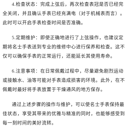
昆明市盘龙区北京路928号同德昆明广场写字楼10层06室（需提前预约）
4.检查状态：完成上弦后，再次检查表冠是否已经完
石家庄市长安区中山东路39号勒泰中心写字楼B座13层07室（需提前预约）
全关闭，并且确认手表已经充满电（对于机械表而言）。
西安市碑林区南关正街88号华侨城长安国际中心E座6楼10室（需提前预约）
此时可以开启手表检查时间是否准确。
海口市龙华区金贸东路5号海口华润大厦B座17层1707室（需提前预约）
唐山市路南区新华东道100号万达广场写字楼A座10层1002室（需提前预约）
5.定期维护：即使正确地进行了上弦操作，也建议定
台州市椒江区东海大道1800号腾达中心东1幢20楼2002室（需提前预约）
期将名士手表送到专业的维修中心进行保养和检查。这不
内蒙古自治区呼和浩特市玉泉区大学西街70号华润万象城写字楼（鄂尔多斯大厦）23层2326室（需提前预约）
仅可以确保手表的正常运行，还能延长其使用寿命。
甘肃省兰州市七里河区西津西路16号兰州中心写字楼21层2102室（需提前预约）
重庆市解放碑渝中区民权路28号英利国际金融中心写字楼20层01室（需提前预约）
6.注意事项：在日常佩戴过程中，尽量避免剧烈运动
黑龙江省大庆市萨尔图区会战大街名士售后服务中心（需提前预约）
或接触水、油等可能对手表造成损害的环境。此外，在不
黑龙江省鹤岗市向阳区红军路名士售后服务中心（需提前预约）
佩戴时最好将手表放置于干燥通风的地方保存。
黑龙江省黑河市爱辉区中央街名士售后服务中心（需提前预约）
黑龙江省鸡西市鸡冠区红军路名士售后服务中心（需提前预约）
通过上述步骤的操作与维护，可以使名士手表保持最
黑龙江省佳木斯市向阳区长安路名士售后服务中心（需提前预约）
佳状态，享受其带来的优雅与精准的同时，也能够感受到
黑龙江省牡丹江市东安区太平路名士售后服务中心（需提前预约）
每一刻时间的美好流转。
黑龙江省七台河市桃山区大同街名士售后服务中心（需提前预约）