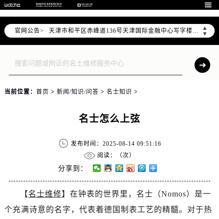
北京市东城区东长安街1号东方广场写字楼W3座6层602室（需提前预约）

北京市朝阳区建国门外大街甲6号华熙国际中心写字楼D座11层1102室（需提前预约）
▲
官网公告>
天津市和平区赤峰道136号天津国际金融中心写字楼26层2603室（需提前预约）
▼
上海市徐汇区虹桥路3号港汇中心写字楼2座37层3705室（需提前预约）
上海市黄浦区南京东路299号宏伊国际广场写字楼8层806室（需提前预约）
南京市秦淮区中山南路1号（新街口）南京中心写字楼22层C1-1室（需提前预约）
常州市新北区龙锦路1590号现代传媒中心写字楼5号楼10层1008室（需提前预约）
当前位置：
首页
>
新闻/知识/问答
>
名士知识
>
徐州市鼓楼区淮海东路29号苏宁广场IFC国际金融中心写字楼35层3508室（需提前预约）
扬州市邗江区国展路29号星耀天地写字楼1号楼18层1803室（需提前预约）
名士怎么上弦
盐城市盐都区世纪大道5号盐城金融城写字楼1号楼16层1604室（需提前预约）
泰州市海陵区永定东路399号置地商务中心东塔写字楼（华润万象城）17层1706室（需提前预约）
发布时间：2025-08-14 09:51:16
宁波市江北区大闸南路500号来福士广场办公楼20层2009室（需提前预约）
阅读：（
次）
杭州市上城区钱江路1366号华润大厦写字楼A座5层503-5室（需提前预约）
分享到：
金华市金东区东市南街777号金华万达广场写字楼4号楼22层2209室（需提前预约）
【
名士维修
】在钟表的世界里，名士（Nomos）是一
绍兴市越城区胜利东路379号世茂天际中心写字楼8层805室（需提前预约）
个充满诗意的名字，代表着德国制表工艺的精髓。对于热
嘉兴市南湖区广益路705号嘉兴世界贸易中心写字楼A座13层1304室（需提前预约）