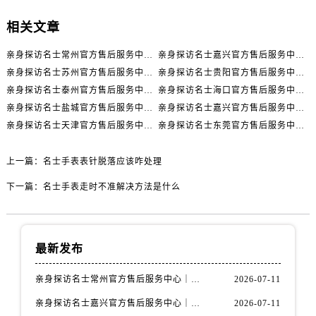
辽宁省丹东市振兴区七经街名士售后服务中心（需提前预约）
辽宁省抚顺市新抚区东一路名士售后服务中心（需提前预约）
相关文章
辽宁省阜新市海州区解放大街名士售后服务中心（需提前预约）
亲身探访名士常州官方售后服务中心｜全新官方服务电话与地址（2026年7月最新）
亲身探访名士嘉兴官方售后服务中心｜全新地址和售后电话（2026年7月最新）
辽宁省葫芦岛市连山区中央路名士售后服务中心（需提前预约）
亲身探访名士苏州官方售后服务中心｜服务热线与门店详细地址（2026年7月最新）
亲身探访名士贵阳官方售后服务中心｜网点地址与电话（2026年7月最新）
辽宁省锦州市古塔区中央大街名士售后服务中心（需提前预约）
亲身探访名士泰州官方售后服务中心｜最新网点地址及热线（2026年7月最新）
亲身探访名士海口官方售后服务中心｜全部地址与售后电话（2026年7月最新）
辽宁省辽阳市白塔区新运大街名士售后服务中心（需提前预约）
亲身探访名士盐城官方售后服务中心｜完整地址与联系电话（2026年7月最新）
亲身探访名士嘉兴官方售后服务中心｜全新维修门店地址及电话（2026年7月最新）
辽宁省盘锦市兴隆台区石油大街名士售后服务中心（需提前预约）
亲身探访名士天津官方售后服务中心｜网点地址及售后热线（2026年7月最新）
亲身探访名士东莞官方售后服务中心｜最新电话和维修地址（2026年7月最新）
辽宁省铁岭市银州区南马路名士售后服务中心（需提前预约）
上一篇：
名士手表表针脱落应该咋处理
辽宁省营口市站前区市府路与渤海大街交叉口名士售后服务中心（需提前预约）
辽宁省沈阳市沈河区中街路137号亨得利名表维修授权店1楼名士售后服务中心（需提前预约）
下一篇：
名士手表走时不准解决方法是什么
辽宁省沈阳市沈河区中街路83号亨得利名表维修授权店1楼名士售后服务中心（需提前预约）
北京市朝阳区建国门外大街甲6号华熙国际中心D座11层1102室名士售后服务中心（需提前预约）
北京市东城区东长安街1号王府井东方广场W3座6层602室名士售后服务中心（需提前预约）
最新发布
河北省保定市竞秀区朝阳北大街北国先天下名士售后服务中心（需提前预约）
亲身探访名士常州官方售后服务中心｜全新官方服务电话与地址（2026年7月最新）
2026-07-11
内蒙古自治区阿拉善盟市左旗土尔扈特大街名士售后服务中心（需提前预约）
内蒙古自治区巴彦淖尔市临河区新华街名士售后服务中心（需提前预约）
亲身探访名士嘉兴官方售后服务中心｜全新地址和售后电话（2026年7月最新）
2026-07-11