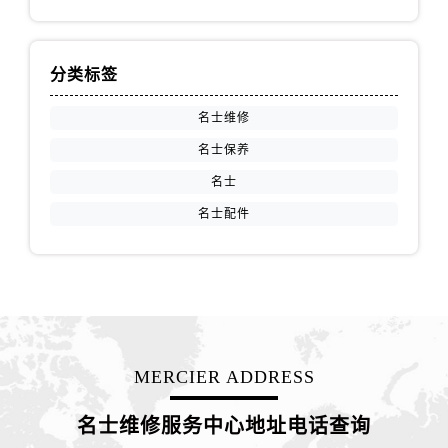
山西省阳泉市郊区平阳东街与新城大道交叉口名士售后服务中心（需提前预约）
山西省运城市盐湖区河东街名士售后服务中心（需提前预约）
山西省长治市潞州区英雄中路名士售后服务中心（需提前预约）
分类标签
山西省太原市迎泽区迎泽街道解放路15号亨得利名表维修授权店3楼名士售后服务中心（需提前预约）
名士维修
天津市和平区赤峰道136号天津国际金融中心26层2603室名士售后服务中心（需提前预约）
安徽省安庆市迎江区人民路名士售后服务中心（需提前预约）
名士保养
安徽省蚌埠市蚌山区淮河路名士售后服务中心（需提前预约）
名士
安徽省亳州市谯城区魏武大道名士售后服务中心（需提前预约）
名士配件
安徽省池州市贵池区长江路名士售后服务中心（需提前预约）
安徽省滁州市琅琊区南谯北路名士售后服务中心（需提前预约）
安徽省阜阳市颍州区颍州北路名士售后服务中心（需提前预约）
安徽省淮北市相山区淮海路名士售后服务中心（需提前预约）
安徽省淮南市田家庵区国庆中路名士售后服务中心（需提前预约）
安徽省黄山市屯溪区黄山西路名士售后服务中心（需提前预约）
MERCIER ADDRESS
安徽省六安市金安区解放中路名士售后服务中心（需提前预约）
名士维修服务中心地址电话查询
安徽省马鞍山市雨山区湖南西路名士售后服务中心（需提前预约）