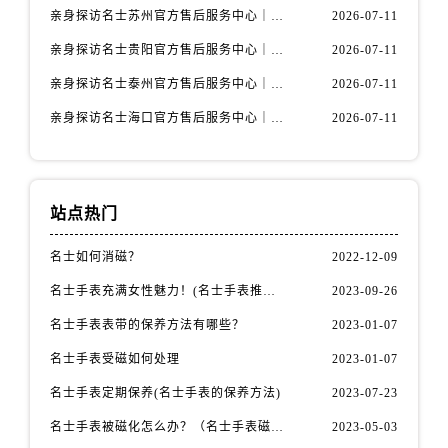
内蒙古自治区包头市青山区幸福路甲3号王府井百货名表维修名士售后服务中心（需提前预约）
亲身探访名士苏州官方售后服务中心｜服务热线与门店详细地址（2026年7月最新）
2026-07-11
内蒙古自治区赤峰市红山区哈达街名士售后服务中心（需提前预约）
亲身探访名士贵阳官方售后服务中心｜网点地址与电话（2026年7月最新）
2026-07-11
内蒙古自治区鄂尔多斯市东胜区伊金霍洛街名士售后服务中心（需提前预约）
亲身探访名士泰州官方售后服务中心｜最新网点地址及热线（2026年7月最新）
2026-07-11
内蒙古自治区呼伦贝尔市海拉尔区中央街名士售后服务中心（需提前预约）
亲身探访名士海口官方售后服务中心｜全部地址与售后电话（2026年7月最新）
2026-07-11
内蒙古自治区通辽市科尔沁区明仁大街名士售后服务中心（需提前预约）
内蒙古自治区乌海市海勃湾区人民南路名士售后服务中心（需提前预约）
内蒙古自治区乌兰察布市集宁区恩和大街名士售后服务中心（需提前预约）
内蒙古自治区锡林郭勒盟市锡林浩特市光明街与额尔敦路交叉口名士售后服务中心（需提前预约）
站点热门
内蒙古自治区兴安盟市乌兰浩特市兴安大街名士售后服务中心（需提前预约）
名士如何消磁？
2022-12-09
山西省大同市平城区迎宾街名士售后服务中心（需提前预约）
山西省晋城市城区黄华街名士售后服务中心（需提前预约）
名士手表充满女性魅力！(名士手表推荐！)
2023-09-26
山西省晋中市榆次区顺城街名士售后服务中心（需提前预约）
名士手表表带的保养方法有哪些？
2023-01-07
山西省临汾市尧都区解放路名士售后服务中心（需提前预约）
名士手表受磁如何处理
2023-01-07
山西省吕梁市离石区永宁中路与建设街交叉口名士售后服务中心（需提前预约）
名士手表定期保养(名士手表的保养方法)
2023-07-23
山西省朔州市朔城区怡西路与鄯阳西街交汇处名士售后服务中心（需提前预约）
山西省忻州市忻府区和平东街与七一南路交叉口名士售后服务中心（需提前预约）
名士手表被磁化怎么办？（名士手表磁化处理方法）
2023-05-03