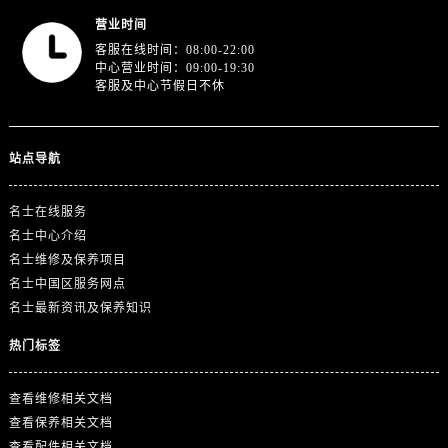
山东省济南市历下区经十路11111号华润中心写字楼（万象城）15层1508室名士售后服务中心（需提前预约）
营业时间
山东省济宁市任城区太白楼路名士售后服务中心（需提前预约）
客服在线时间：08:00-22:00
山东省莱芜市文化南路8号银座商城名表维修一楼名表维修名士售后服务中心（需提前预约）
中心营业时间：09:00-19:30
客服及中心节假日不休
山东省临沂市兰山区解放路名士售后服务中心（需提前预约）
山东省日照市东港区烟台路名士售后服务中心（需提前预约）
山东省泰安市泰山区财源街道泰山大街名士售后服务中心（需提前预约）
站点导航
山东省威海市环翠区新威海路89号振华商厦一楼名表维修名士售后服务中心（需提前预约）
山东省潍坊市奎文区东风东街名士售后服务中心（需提前预约）
名士在线服务
山东省枣庄市滕州市北辛路与善国路交叉口名士售后服务中心（需提前预约）
名士中心介绍
山东省淄博市张店区金晶大道名士售后服务中心（需提前预约）
名士维修及保养项目
名士中国区服务网点
上海市黄浦区南京东路299号宏伊国际广场写字楼8层806室名士售后服务中心（需提前预约）
名士最新资讯及保养知识
上海市徐汇区虹桥路3号港汇中心2座37层3705室名士售后服务中心（需提前预约）
浙江省杭州市上城区钱江路1366号华润大厦A座5层503-5室名士售后服务中心（需提前预约）
热门标签
浙江省湖州市吴兴区劳动路名士售后服务中心（需提前预约）
浙江省嘉兴市南湖区广益路705号嘉兴世界贸易中心A座13层1304室名士售后服务中心（需提前预约）
查看维修相关文档
查看保养相关文档
浙江省金华市金东区东市南街777号金华万达广场4号楼22楼2209室名士售后服务中心（需提前预约）
查看配件相关文档