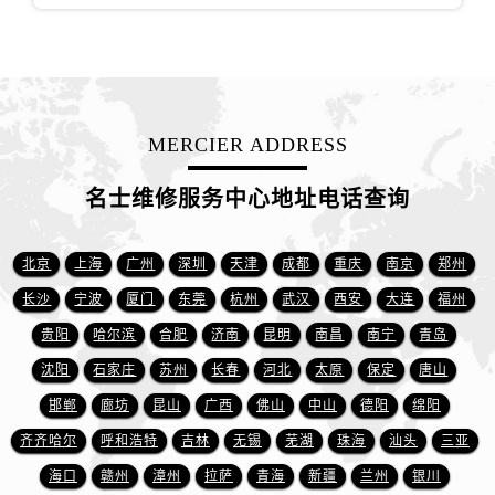
安徽省铜陵市铜官区石城大道名士售后服务中心（需提前预约）
安徽省芜湖市镜湖区中山路步行街名士售后服务中心（需提前预约）
安徽省宣城市宣州区叠嶂西路名士售后服务中心（需提前预约）
福建省龙岩市新罗区九一南路名士售后服务中心（需提前预约）
福建省南平市建阳区人民西路名士售后服务中心（需提前预约）
MERCIER ADDRESS
福建省宁德市蕉城区天湖东路名士售后服务中心（需提前预约）
福建省莆田市城厢区霞林街道荔华东大道名士售后服务中心（需提前预约）
名士维修服务中心地址电话查询
福建省三明市三元区东乾二路名士售后服务中心（需提前预约）
福建省漳州市龙文区步港路名士售后服务中心（需提前预约）
北京
上海
广州
深圳
天津
成都
重庆
南京
郑州
江苏省常州市新北区龙锦路1590号现代传媒中心5号楼10层1008室名士售后服务中心（需提前预约）
长沙
宁波
厦门
东莞
杭州
武汉
西安
大连
福州
江苏省淮安市清江浦区淮海北路名士售后服务中心（需提前预约）
贵阳
哈尔滨
合肥
济南
昆明
南昌
南宁
青岛
江苏省连云港市海州区通灌北路名士售后服务中心（需提前预约）
沈阳
石家庄
苏州
长春
河北
太原
保定
唐山
江苏省南京市秦淮区中山南路1号南京中心22层22-C1-C3室名士售后服务中心（需提前预约）
邯郸
廊坊
昆山
广西
佛山
中山
德阳
绵阳
江苏省宿迁市宿城区西湖路名士售后服务中心（需提前预约）
江苏省泰州市海陵区永定东路399号置地商务中心东塔（华润万象城）17层1706室名士售后服务中心（需提前预约）
齐齐哈尔
呼和浩特
吉林
无锡
芜湖
珠海
汕头
三亚
江苏省徐州市鼓楼区淮海东路29号苏宁广场IFC国际金融中心35层3508室名士售后服务中心（需提前预约）
海口
赣州
漳州
拉萨
青海
新疆
兰州
银川