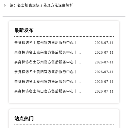
内蒙古自治区赤峰市红山区哈达街名士售后服务中心（需提前预约）
下一篇：
名士腕表走快了处理方法深度解析
内蒙古自治区鄂尔多斯市东胜区伊金霍洛街名士售后服务中心（需提前预约）
内蒙古自治区呼伦贝尔市海拉尔区中央街名士售后服务中心（需提前预约）
内蒙古自治区通辽市科尔沁区明仁大街名士售后服务中心（需提前预约）
最新发布
内蒙古自治区乌海市海勃湾区人民南路名士售后服务中心（需提前预约）
内蒙古自治区乌兰察布市集宁区恩和大街名士售后服务中心（需提前预约）
亲身探访名士常州官方售后服务中心｜全新官方服务电话与地址（2026年7月最新）
2026-07-11
内蒙古自治区锡林郭勒盟市锡林浩特市光明街与额尔敦路交叉口名士售后服务中心（需提前预约）
亲身探访名士嘉兴官方售后服务中心｜全新地址和售后电话（2026年7月最新）
2026-07-11
内蒙古自治区兴安盟市乌兰浩特市兴安大街名士售后服务中心（需提前预约）
亲身探访名士苏州官方售后服务中心｜服务热线与门店详细地址（2026年7月最新）
2026-07-11
山西省大同市平城区迎宾街名士售后服务中心（需提前预约）
亲身探访名士贵阳官方售后服务中心｜网点地址与电话（2026年7月最新）
2026-07-11
山西省晋城市城区黄华街名士售后服务中心（需提前预约）
亲身探访名士泰州官方售后服务中心｜最新网点地址及热线（2026年7月最新）
2026-07-11
山西省晋中市榆次区顺城街名士售后服务中心（需提前预约）
山西省临汾市尧都区解放路名士售后服务中心（需提前预约）
亲身探访名士海口官方售后服务中心｜全部地址与售后电话（2026年7月最新）
2026-07-11
山西省吕梁市离石区永宁中路与建设街交叉口名士售后服务中心（需提前预约）
山西省朔州市朔城区怡西路与鄯阳西街交汇处名士售后服务中心（需提前预约）
山西省忻州市忻府区和平东街与七一南路交叉口名士售后服务中心（需提前预约）
站点热门
山西省阳泉市郊区平阳东街与新城大道交叉口名士售后服务中心（需提前预约）