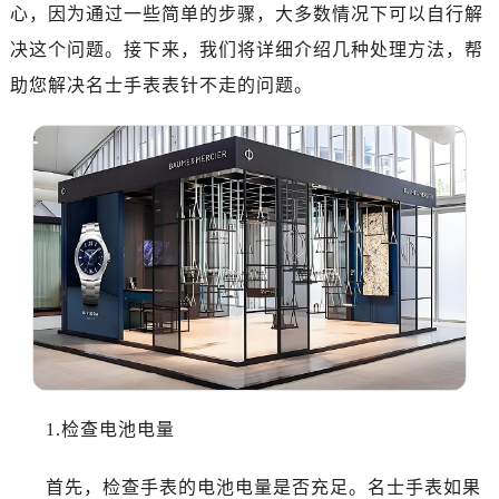
济南市历下区经十路11111号华润中心写字楼（万象城）15层1508室（需提前预约）
心，因为通过一些简单的步骤，大多数情况下可以自行解
广州市天河区天河路230号万菱汇国际中心写字楼A塔7层704室（需提前预约）
决这个问题。接下来，我们将详细介绍几种处理方法，帮
广州市越秀区环市东路371-375号世界贸易中心大厦南塔写字楼15层07室（需提前预约）
助您解决名士手表表针不走的问题。
深圳市罗湖区深南东路5001号华润大厦写字楼17层1701室（需提前预约）
惠州市惠城区江北文昌一路7号华贸大厦写字楼1座30层05室（需提前预约）
厦门市思明区湖滨东路95号华润大厦写字楼B座11层1104室（需提前预约）
福州市鼓楼区五四路128-1号恒力城写字楼15层03室（需提前预约）
成都市锦江区人民东路6号SAC东原中心写字楼24层2406B室（需提前预约）
重庆市江北区观音桥步行街2号融恒时代广场写字楼9层902室（需提前预约）
长沙市芙蓉区定王台街道建湘路393号世茂环球金融中心写字楼（芙蓉广场）10层13室（需提前预约）
郑州市二七区铭功路10号华润大厦写字楼29层2905室（需提前预约）
太原市迎泽区解放路15号亨得利名表服务中心（品牌授权店）3层整层（需提前预约）
沈阳市沈河区中街路137号亨得利名表服务中心（品牌授权店）1层整层（需提前预约）
沈阳市沈河区中街路83号亨得利名表服务中心（品牌授权店）1层整层（需提前预约）
1.检查电池电量
乌鲁木齐市天山区红山路26号时代广场（CCMALL）C座17层17-B（需提前预约）
温州市鹿城区锦绣路1067号置信广场10层1015室（需提前预约）
首先，检查手表的电池电量是否充足。名士手表如果