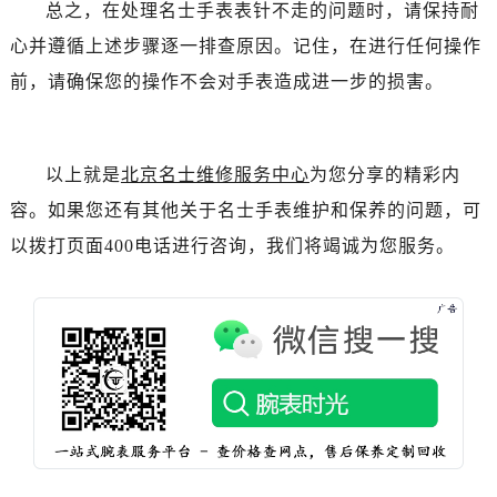
黑龙江省双鸭山市尖山区新兴大街名士售后服务中心（需提前预约）
总之，在处理名士手表表针不走的问题时，请保持耐
黑龙江省绥化市北林区新华街与康庄路交叉口名士售后服务中心（需提前预约）
心并遵循上述步骤逐一排查原因。记住，在进行任何操作
黑龙江省伊春市伊美区通河路名士售后服务中心（需提前预约）
前，请确保您的操作不会对手表造成进一步的损害。
吉林省白城市洮北区明仁南街名士售后服务中心（需提前预约）
吉林省白山市浑江区浑江大街名士售后服务中心（需提前预约）
吉林省吉林市船营区河南街名士售后服务中心（需提前预约）
以上就是
北京名士维修服务中心
为您分享的精彩内
吉林省辽源市龙山区人民大街名士售后服务中心（需提前预约）
容。如果您还有其他关于名士手表维护和保养的问题，可
吉林省梅河口市新华街道梅河大街名士售后服务中心（需提前预约）
以拨打页面400电话进行咨询，我们将竭诚为您服务。
吉林省四平市铁东区紫气大路与南九经街交汇处名士售后服务中心（需提前预约）
吉林省松原市宁江区五环大街名士售后服务中心（需提前预约）
吉林省通化市东昌区环通乡江南大街名士售后服务中心（需提前预约）
吉林省延边市延吉市解放路名士售后服务中心（需提前预约）
辽宁省鞍山市铁东区站前街名士售后服务中心（需提前预约）
辽宁省本溪市平山区胜利路名士售后服务中心（需提前预约）
辽宁省朝阳市双塔区新华路名士售后服务中心（需提前预约）
辽宁省丹东市振兴区七经街名士售后服务中心（需提前预约）