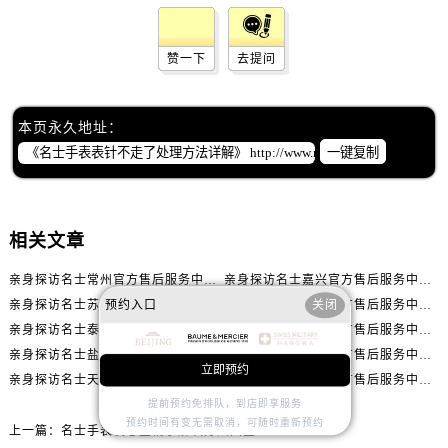
辽宁省抚顺市新抚区东一路名士售后服务中心（需提前预约）
辽宁省阜新市海州区解放大街名士售后服务中心（需提前预约）
赞一下
去提问
辽宁省葫芦岛市连山区中央路名士售后服务中心（需提前预约）
辽宁省锦州市古塔区中央大街名士售后服务中心（需提前预约）
辽宁省辽阳市白塔区新运大街名士售后服务中心（需提前预约）
本页永久地址：
辽宁省盘锦市兴隆台区石油大街名士售后服务中心（需提前预约）
一键复制
辽宁省铁岭市银州区南马路名士售后服务中心（需提前预约）
辽宁省营口市站前区市府路与渤海大街交叉口名士售后服务中心（需提前预约）
辽宁省沈阳市沈河区中街路137号亨得利名表维修授权店1楼名士售后服务中心（需提前预约）
相关文章
辽宁省沈阳市沈河区中街路83号亨得利名表维修授权店1楼名士售后服务中心（需提前预约）
亲身探访名士常州官方售后服务中心｜全新官方服务电话与地址（2026年7月最新）
亲身探访名士嘉兴官方售后服务中心｜全新地址和售后电话（2026年7月最新）
北京市朝阳区建国门外大街甲6号华熙国际中心D座11层1102室名士售后服务中心（需提前预约）
预约入口
关闭
亲身探访名士苏州官方售后服务中心｜服务热线与门店详细地址（2026年7月最新）
亲身探访名士贵阳官方售后服务中心｜网点地址与电话（2026年7月最新）
北京市东城区东长安街1号王府井东方广场W3座6层602室名士售后服务中心（需提前预约）
亲身探访名士泰州官方售后服务中心｜最新网点地址及热线（2026年7月最新）
亲身探访名士海口官方售后服务中心｜全部地址与售后电话（2026年7月最新）
河北省保定市竞秀区朝阳北大街北国先天下名士售后服务中心（需提前预约）
亲身探访名士盐城官方售后服务中心｜完整地址与联系电话（2026年7月最新）
亲身探访名士嘉兴官方售后服务中心｜全新维修门店地址及电话（2026年7月最新）
立即预约
内蒙古自治区阿拉善盟市左旗土尔扈特大街名士售后服务中心（需提前预约）
亲身探访名士天津官方售后服务中心｜网点地址及售后热线（2026年7月最新）
亲身探访名士东莞官方售后服务中心｜最新电话和维修地址（2026年7月最新）
内蒙古自治区巴彦淖尔市临河区新华街名士售后服务中心（需提前预约）
提前预约免排队，到店即享服务
预约时间有变无需取消，可随时重新预约
内蒙古自治区包头市青山区幸福路甲3号王府井百货名表维修名士售后服务中心（需提前预约）
上一篇：
名士手表机芯生锈了解决方法大全