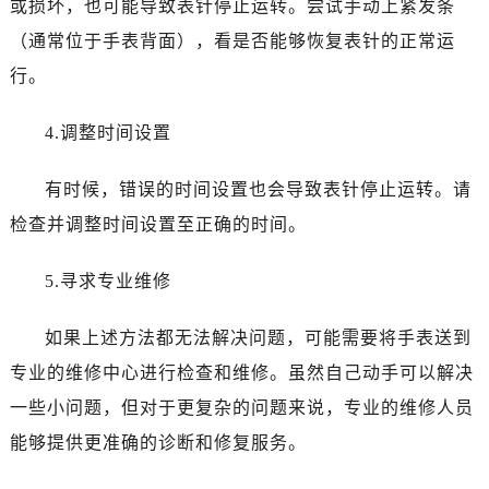
或损坏，也可能导致表针停止运转。尝试手动上紧发条
石家庄市长安区中山东路39号勒泰中心写字楼B座13层07室（需提前预约）
西安市碑林区南关正街88号华侨城长安国际中心E座6楼10室（需提前预约）
（通常位于手表背面），看是否能够恢复表针的正常运
海口市龙华区金贸东路5号海口华润大厦B座17层1707室（需提前预约）
行。
唐山市路南区新华东道100号万达广场写字楼A座10层1002室（需提前预约）
台州市椒江区东海大道1800号腾达中心东1幢20楼2002室（需提前预约）
4.调整时间设置
内蒙古自治区呼和浩特市玉泉区大学西街70号华润万象城写字楼（鄂尔多斯大厦）23层2326室（需提前预约）
有时候，错误的时间设置也会导致表针停止运转。请
甘肃省兰州市七里河区西津西路16号兰州中心写字楼21层2102室（需提前预约）
重庆市解放碑渝中区民权路28号英利国际金融中心写字楼20层01室（需提前预约）
检查并调整时间设置至正确的时间。
黑龙江省大庆市萨尔图区会战大街名士售后服务中心（需提前预约）
5.寻求专业维修
黑龙江省鹤岗市向阳区红军路名士售后服务中心（需提前预约）
黑龙江省黑河市爱辉区中央街名士售后服务中心（需提前预约）
如果上述方法都无法解决问题，可能需要将手表送到
黑龙江省鸡西市鸡冠区红军路名士售后服务中心（需提前预约）
专业的维修中心进行检查和维修。虽然自己动手可以解决
黑龙江省佳木斯市向阳区长安路名士售后服务中心（需提前预约）
黑龙江省牡丹江市东安区太平路名士售后服务中心（需提前预约）
一些小问题，但对于更复杂的问题来说，专业的维修人员
黑龙江省七台河市桃山区大同街名士售后服务中心（需提前预约）
能够提供更准确的诊断和修复服务。
黑龙江省齐齐哈尔市龙沙区龙华路名士售后服务中心（需提前预约）