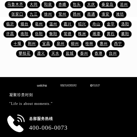
江苏省盐城市盐都区世纪大道5号盐城金融城写字楼1号楼16层1604室名士售后服务中心（需提前预约）
乌鲁木齐
大同
阳泉
赤峰
包头
大庆
秦皇岛
沧州
江苏省扬州市邗江区国展路29号星耀天地写字楼1号楼18层1803室名士售后服务中心（需提前预约）
张家口
九江
徐州
常州
扬州
南通
淮安
潍坊
江苏省镇江市京口区中山东路名士售后服务中心（需提前预约）
临沂
烟台
亳州
温州
嘉兴
绍兴
舟山
金华
洛阳
江西省抚州市临川区赣东大道名士售后服务中心（需提前预约）
许昌
南阳
岳阳
衡阳
常德
株洲
湘潭
黄石
襄阳
江西省赣州市章贡区文清路名士售后服务中心（需提前预约）
十堰
荆州
宜昌
泉州
柳州
桂林
惠州
西宁
江西省吉安市吉州区井冈山大道名士售后服务中心（需提前预约）
江西省景德镇市珠山区珠山中路名士售后服务中心（需提前预约）
攀枝花
遵义
天水
盐城
泰州
香港
台州
江西省九江市浔阳区浔阳路名士售后服务中心（需提前预约）
江西省南昌市红谷滩新区红谷中大道998号绿地双子塔（中央广场）A1座办公楼14层1407室名士售后服务中心（需提前预约）
江西省萍乡市安源区萍安北大道与康庄路交叉口名士售后服务中心（需提前预约）
江西省上饶市信州区滨江西路名士售后服务中心（需提前预约）
凝聚珍贵时刻
江西省新余市渝水区北湖西路名士售后服务中心（需提前预约）
"Life is about moments.”
江西省宜春市袁州区中山中路名士售后服务中心（需提前预约）
江西省鹰潭市月湖区胜利东路名士售后服务中心（需提前预约）
总部服务热线
山东省德州市德城区东风中路名士售后服务中心（需提前预约）
400-006-0073
山东省东营市东营区济南路名士售后服务中心（需提前预约）