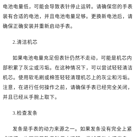
哈尔滨市道里区友谊西路600号富力中心T2座写字楼29层03室（需提前预约）
电池电量低，可能会导致表针停止运转。请确保您的手表
大连市中山区人民路15号国际金融大厦7层G室（需提前预约）
装有合适的电池，并且电池电量足够。更换新电池后，请
佛山市禅城区季华五路57号万科金融中心C座12层1205室（需提前预约）
确保正确安装并重新启动手表。
东莞市东城街道鸿福东路1号民盈国贸中心T1写字楼9层907室（需提前预约）
无锡市梁溪区人民中路139号恒隆广场写字楼1座11层1104室（需提前预约）
2.清洁机芯
南通市崇川区工农路57号圆融广场写字楼16层1603室（需提前预约）
苏州市苏州工业园区星港街199号苏州中心办公楼C座22层08室（需提前预约）
如果电池电量充足但表针仍然不走动，可能是机芯内
武汉市江汉区解放大道686号世界贸易大厦38层09室（需提前预约）
部积累了灰尘或污垢。在这种情况下，可以尝试轻轻清洁
南宁市青秀区金湖路59号地王大厦12楼1224室（需提前预约）
机芯。使用软毛刷或棉签轻轻清理机芯上的灰尘和污垢。
合肥市蜀山区潜山路111号万象城华润大厦B座12楼03室（需提前预约）
注意，在进行任何操作之前，请确保手表已经完全关闭，
泉州市丰泽区宝洲路729号浦西万达中心写字楼A座7楼709室（需提前预约）
青岛市南区山东路6号华润大厦B座22层04室（需提前预约）
并且已经从手腕上取下。
烟台市芝罘区胜利路139号万达金融中心A座907室（需提前预约）
3.检查发条
长春市朝阳区西安大路727号中银大厦A座(旺进大厦)18层09室（需提前预约）
贵阳市南明区都司高架桥路33号亨特国际金融中心14楼14D（需提前预约）
发条是手表的动力来源之一。如果发条没有完全上紧
昆明市盘龙区北京路928号同德昆明广场写字楼10层06室（需提前预约）