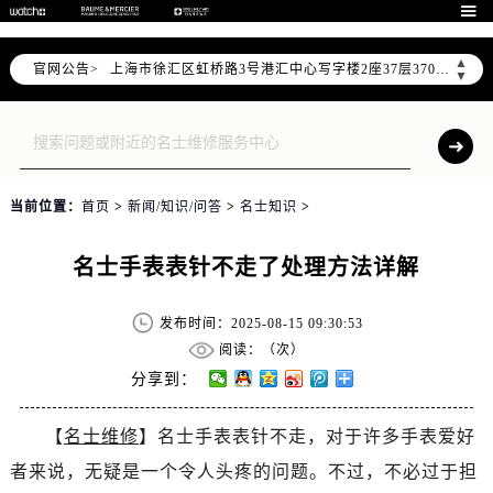
北京市朝阳区建国门外大街甲6号华熙国际中心写字楼D座11层1102室（需提前预约）

天津市和平区赤峰道136号天津国际金融中心写字楼26层2603室（需提前预约）
▲
官网公告>
上海市徐汇区虹桥路3号港汇中心写字楼2座37层3705室（需提前预约）
▼
上海市黄浦区南京东路299号宏伊国际广场写字楼8层806室（需提前预约）
南京市秦淮区中山南路1号（新街口）南京中心写字楼22层C1-1室（需提前预约）
常州市新北区龙锦路1590号现代传媒中心写字楼5号楼10层1008室（需提前预约）
徐州市鼓楼区淮海东路29号苏宁广场IFC国际金融中心写字楼35层3508室（需提前预约）
当前位置：
首页
>
新闻/知识/问答
>
名士知识
>
扬州市邗江区国展路29号星耀天地写字楼1号楼18层1803室（需提前预约）
盐城市盐都区世纪大道5号盐城金融城写字楼1号楼16层1604室（需提前预约）
名士手表表针不走了处理方法详解
泰州市海陵区永定东路399号置地商务中心东塔写字楼（华润万象城）17层1706室（需提前预约）
宁波市江北区大闸南路500号来福士广场办公楼20层2009室（需提前预约）
发布时间：2025-08-15 09:30:53
杭州市上城区钱江路1366号华润大厦写字楼A座5层503-5室（需提前预约）
阅读：（
次）
金华市金东区东市南街777号金华万达广场写字楼4号楼22层2209室（需提前预约）
分享到：
绍兴市越城区胜利东路379号世茂天际中心写字楼8层805室（需提前预约）
【
名士维修
】名士手表表针不走，对于许多手表爱好
嘉兴市南湖区广益路705号嘉兴世界贸易中心写字楼A座13层1304室（需提前预约）
者来说，无疑是一个令人头疼的问题。不过，不必过于担
南昌市红谷滩新区红谷中大道998号绿地双子塔（中央广场）A1座办公楼14层07室（需提前预约）