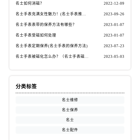
山西省运城市盐湖区河东街名士售后服务中心（需提前预约）
名士如何消磁？
2022-12-09
山西省长治市潞州区英雄中路名士售后服务中心（需提前预约）
名士手表充满女性魅力！(名士手表推荐！)
2023-09-26
山西省太原市迎泽区迎泽街道解放路15号亨得利名表维修授权店3楼名士售后服务中心（需提前预约）
名士手表表带的保养方法有哪些？
2023-01-07
天津市和平区赤峰道136号天津国际金融中心26层2603室名士售后服务中心（需提前预约）
名士手表受磁如何处理
2023-01-07
安徽省安庆市迎江区人民路名士售后服务中心（需提前预约）
安徽省蚌埠市蚌山区淮河路名士售后服务中心（需提前预约）
名士手表定期保养(名士手表的保养方法)
2023-07-23
安徽省亳州市谯城区魏武大道名士售后服务中心（需提前预约）
名士手表被磁化怎么办？（名士手表磁化处理方法）
2023-05-03
安徽省池州市贵池区长江路名士售后服务中心（需提前预约）
安徽省滁州市琅琊区南谯北路名士售后服务中心（需提前预约）
安徽省阜阳市颍州区颍州北路名士售后服务中心（需提前预约）
分类标签
安徽省淮北市相山区淮海路名士售后服务中心（需提前预约）
安徽省淮南市田家庵区国庆中路名士售后服务中心（需提前预约）
名士维修
安徽省黄山市屯溪区黄山西路名士售后服务中心（需提前预约）
名士保养
安徽省六安市金安区解放中路名士售后服务中心（需提前预约）
名士
安徽省马鞍山市雨山区湖南西路名士售后服务中心（需提前预约）
名士配件
安徽省宿州市埇桥区人民中路名士售后服务中心（需提前预约）