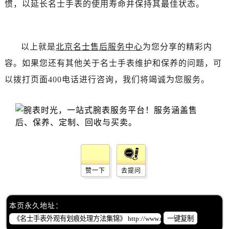
惯，以延长名士手表的使用寿命并保持其最佳状态。
黑龙江省齐齐哈尔市龙沙区龙华路名士售后服务中心（需提前预约）
黑龙江省双鸭山市尖山区新兴大街名士售后服务中心（需提前预约）
黑龙江省绥化市北林区新华街与康庄路交叉口名士售后服务中心（需提前预约）
以上就是
北京名士售后服务中心
为您分享的精彩内
黑龙江省伊春市伊美区通河路名士售后服务中心（需提前预约）
吉林省白城市洮北区明仁南街名士售后服务中心（需提前预约）
容。如果您还有其他关于名士手表维护和保养的问题，可
吉林省白山市浑江区浑江大街名士售后服务中心（需提前预约）
以拨打页面400电话进行咨询，我们将竭诚为您服务。
吉林省吉林市船营区河南街名士售后服务中心（需提前预约）
吉林省辽源市龙山区人民大街名士售后服务中心（需提前预约）
吉林省梅河口市新华街道梅河大街名士售后服务中心（需提前预约）
吉林省四平市铁东区紫气大路与南九经街交汇处名士售后服务中心（需提前预约）
吉林省松原市宁江区五环大街名士售后服务中心（需提前预约）
吉林省通化市东昌区环通乡江南大街名士售后服务中心（需提前预约）
赞一下
去提问
吉林省延边市延吉市解放路名士售后服务中心（需提前预约）
辽宁省鞍山市铁东区站前街名士售后服务中心（需提前预约）
辽宁省本溪市平山区胜利路名士售后服务中心（需提前预约）
本页永久地址：
一键复制
辽宁省朝阳市双塔区新华路名士售后服务中心（需提前预约）