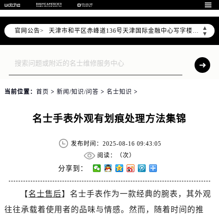
北京市东城区东长安街1号东方广场写字楼W3座6层602室（需提前预约）

北京市朝阳区建国门外大街甲6号华熙国际中心写字楼D座11层1102室（需提前预约）
▲
官网公告>
天津市和平区赤峰道136号天津国际金融中心写字楼26层2603室（需提前预约）
▼
上海市徐汇区虹桥路3号港汇中心写字楼2座37层3705室（需提前预约）
上海市黄浦区南京东路299号宏伊国际广场写字楼8层806室（需提前预约）
南京市秦淮区中山南路1号（新街口）南京中心写字楼22层C1-1室（需提前预约）
常州市新北区龙锦路1590号现代传媒中心写字楼5号楼10层1008室（需提前预约）
当前位置：
首页
>
新闻/知识/问答
>
名士知识
>
徐州市鼓楼区淮海东路29号苏宁广场IFC国际金融中心写字楼35层3508室（需提前预约）
扬州市邗江区国展路29号星耀天地写字楼1号楼18层1803室（需提前预约）
名士手表外观有划痕处理方法集锦
盐城市盐都区世纪大道5号盐城金融城写字楼1号楼16层1604室（需提前预约）
泰州市海陵区永定东路399号置地商务中心东塔写字楼（华润万象城）17层1706室（需提前预约）
发布时间：2025-08-16 09:43:05
宁波市江北区大闸南路500号来福士广场办公楼20层2009室（需提前预约）
阅读：（
次）
杭州市上城区钱江路1366号华润大厦写字楼A座5层503-5室（需提前预约）
分享到：
金华市金东区东市南街777号金华万达广场写字楼4号楼22层2209室（需提前预约）
【
名士售后
】名士手表作为一款经典的腕表，其外观
绍兴市越城区胜利东路379号世茂天际中心写字楼8层805室（需提前预约）
往往承载着使用者的品味与情感。然而，随着时间的推
嘉兴市南湖区广益路705号嘉兴世界贸易中心写字楼A座13层1304室（需提前预约）