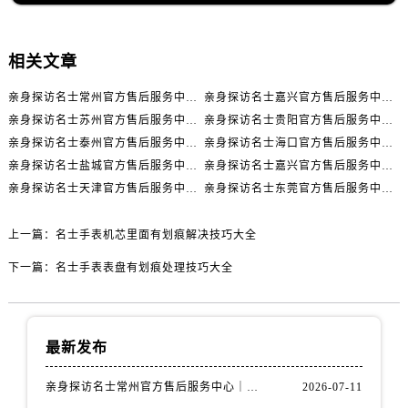
辽宁省丹东市振兴区七经街名士售后服务中心（需提前预约）
辽宁省抚顺市新抚区东一路名士售后服务中心（需提前预约）
辽宁省阜新市海州区解放大街名士售后服务中心（需提前预约）
相关文章
辽宁省葫芦岛市连山区中央路名士售后服务中心（需提前预约）
亲身探访名士常州官方售后服务中心｜全新官方服务电话与地址（2026年7月最新）
亲身探访名士嘉兴官方售后服务中心｜全新地址和售后电话（2026年7月最新）
辽宁省锦州市古塔区中央大街名士售后服务中心（需提前预约）
亲身探访名士苏州官方售后服务中心｜服务热线与门店详细地址（2026年7月最新）
亲身探访名士贵阳官方售后服务中心｜网点地址与电话（2026年7月最新）
辽宁省辽阳市白塔区新运大街名士售后服务中心（需提前预约）
亲身探访名士泰州官方售后服务中心｜最新网点地址及热线（2026年7月最新）
亲身探访名士海口官方售后服务中心｜全部地址与售后电话（2026年7月最新）
辽宁省盘锦市兴隆台区石油大街名士售后服务中心（需提前预约）
亲身探访名士盐城官方售后服务中心｜完整地址与联系电话（2026年7月最新）
亲身探访名士嘉兴官方售后服务中心｜全新维修门店地址及电话（2026年7月最新）
辽宁省铁岭市银州区南马路名士售后服务中心（需提前预约）
亲身探访名士天津官方售后服务中心｜网点地址及售后热线（2026年7月最新）
亲身探访名士东莞官方售后服务中心｜最新电话和维修地址（2026年7月最新）
辽宁省营口市站前区市府路与渤海大街交叉口名士售后服务中心（需提前预约）
上一篇：
名士手表机芯里面有划痕解决技巧大全
辽宁省沈阳市沈河区中街路137号亨得利名表维修授权店1楼名士售后服务中心（需提前预约）
辽宁省沈阳市沈河区中街路83号亨得利名表维修授权店1楼名士售后服务中心（需提前预约）
下一篇：
名士手表表盘有划痕处理技巧大全
北京市朝阳区建国门外大街甲6号华熙国际中心D座11层1102室名士售后服务中心（需提前预约）
北京市东城区东长安街1号王府井东方广场W3座6层602室名士售后服务中心（需提前预约）
河北省保定市竞秀区朝阳北大街北国先天下名士售后服务中心（需提前预约）
最新发布
内蒙古自治区阿拉善盟市左旗土尔扈特大街名士售后服务中心（需提前预约）
亲身探访名士常州官方售后服务中心｜全新官方服务电话与地址（2026年7月最新）
2026-07-11
内蒙古自治区巴彦淖尔市临河区新华街名士售后服务中心（需提前预约）