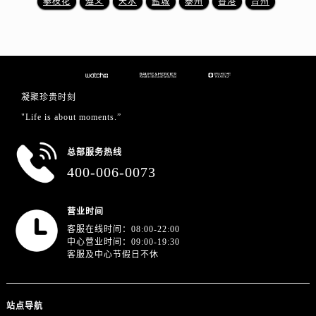
攀枝花
遵义
天水
盐城
泰州
香港
台州
江苏省徐州市鼓楼区淮海东路29号苏宁广场IFC国际金融中心35层3508室名士售后服务中心（需提前预约）
江苏省盐城市盐都区世纪大道5号盐城金融城写字楼1号楼16层1604室名士售后服务中心（需提前预约）
江苏省扬州市邗江区国展路29号星耀天地写字楼1号楼18层1803室名士售后服务中心（需提前预约）
江苏省镇江市京口区中山东路名士售后服务中心（需提前预约）
江西省抚州市临川区赣东大道名士售后服务中心（需提前预约）
凝聚珍贵时刻
江西省赣州市章贡区文清路名士售后服务中心（需提前预约）
"Life is about moments.”
江西省吉安市吉州区井冈山大道名士售后服务中心（需提前预约）
江西省景德镇市珠山区珠山中路名士售后服务中心（需提前预约）
总部服务热线
江西省九江市浔阳区浔阳路名士售后服务中心（需提前预约）
400-006-0073
江西省南昌市红谷滩新区红谷中大道998号绿地双子塔（中央广场）A1座办公楼14层1407室名士售后服务中心（需提前预约）
江西省萍乡市安源区萍安北大道与康庄路交叉口名士售后服务中心（需提前预约）
营业时间
江西省上饶市信州区滨江西路名士售后服务中心（需提前预约）
客服在线时间：08:00-22:00
中心营业时间：09:00-19:30
江西省新余市渝水区北湖西路名士售后服务中心（需提前预约）
客服及中心节假日不休
江西省宜春市袁州区中山中路名士售后服务中心（需提前预约）
江西省鹰潭市月湖区胜利东路名士售后服务中心（需提前预约）
山东省德州市德城区东风中路名士售后服务中心（需提前预约）
站点导航