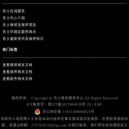
山东省东营市东营区济南路名士售后服务中心（需提前预约）
山东省济南市历下区经十路11111号华润中心写字楼（万象城）15层1508室名士售后服务中心（需提前预约）
名士在线服务
名士中心介绍
山东省济宁市任城区太白楼路名士售后服务中心（需提前预约）
名士维修及保养项目
山东省莱芜市文化南路8号银座商城名表维修一楼名表维修名士售后服务中心（需提前预约）
名士中国区服务网点
山东省临沂市兰山区解放路名士售后服务中心（需提前预约）
名士最新资讯及保养知识
山东省日照市东港区烟台路名士售后服务中心（需提前预约）
热门标签
山东省泰安市泰山区财源街道泰山大街名士售后服务中心（需提前预约）
山东省威海市环翠区新威海路89号振华商厦一楼名表维修名士售后服务中心（需提前预约）
查看维修相关文档
山东省潍坊市奎文区东风东街名士售后服务中心（需提前预约）
查看保养相关文档
山东省枣庄市滕州市北辛路与善国路交叉口名士售后服务中心（需提前预约）
查看配件相关文档
山东省淄博市张店区金晶大道名士售后服务中心（需提前预约）
上海市黄浦区南京东路299号宏伊国际广场写字楼8层806室名士售后服务中心（需提前预约）
版权所有：
Copyright @
名士维修服务中心
All Rights Reserved
上海市徐汇区虹桥路3号港汇中心2座37层3705室名士售后服务中心（需提前预约）
ICP备案号：
晋ICP备2025064630号-28
|
XML
浙江省杭州市上城区钱江路1366号华润大厦A座5层503-5室名士售后服务中心（需提前预约）
京公网安备 11011306006028号
浙江省湖州市吴兴区劳动路名士售后服务中心（需提前预约）
如权利人或知情人士发现本站内容存在事实错误或涉及版权、名誉权等侵权问
浙江省嘉兴市南湖区广益路705号嘉兴世界贸易中心A座13层1304室名士售后服务中心（需提前预约）
题，请通过邮箱：2557628530@qq.com 与我们联系，我们将在收到通知后立