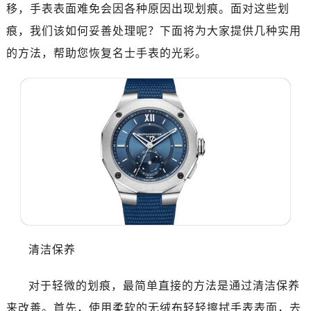
南昌市红谷滩新区红谷中大道998号绿地双子塔（中央广场）A1座办公楼14层07室（需提前预约）
移，手表表面难免会因各种原因出现划痕。面对这些划
济南市历下区经十路11111号华润中心写字楼（万象城）15层1508室（需提前预约）
痕，我们该如何妥善处理呢？下面将为大家提供几种实用
广州市天河区天河路230号万菱汇国际中心写字楼A塔7层704室（需提前预约）
的方法，帮助您恢复名士手表的光彩。
广州市越秀区环市东路371-375号世界贸易中心大厦南塔写字楼15层07室（需提前预约）
深圳市罗湖区深南东路5001号华润大厦写字楼17层1701室（需提前预约）
惠州市惠城区江北文昌一路7号华贸大厦写字楼1座30层05室（需提前预约）
厦门市思明区湖滨东路95号华润大厦写字楼B座11层1104室（需提前预约）
福州市鼓楼区五四路128-1号恒力城写字楼15层03室（需提前预约）
成都市锦江区人民东路6号SAC东原中心写字楼24层2406B室（需提前预约）
重庆市江北区观音桥步行街2号融恒时代广场写字楼9层902室（需提前预约）
长沙市芙蓉区定王台街道建湘路393号世茂环球金融中心写字楼（芙蓉广场）10层13室（需提前预约）
郑州市二七区铭功路10号华润大厦写字楼29层2905室（需提前预约）
太原市迎泽区解放路15号亨得利名表服务中心（品牌授权店）3层整层（需提前预约）
清洁保养
沈阳市沈河区中街路137号亨得利名表服务中心（品牌授权店）1层整层（需提前预约）
沈阳市沈河区中街路83号亨得利名表服务中心（品牌授权店）1层整层（需提前预约）
对于轻微的划痕，最简单直接的方法是通过清洁保养
乌鲁木齐市天山区红山路26号时代广场（CCMALL）C座17层17-B（需提前预约）
来改善。首先，使用柔软的无绒布轻轻擦拭手表表面，去