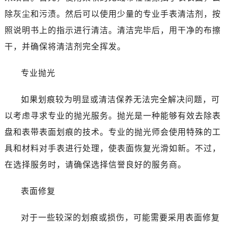
温州市鹿城区锦绣路1067号置信广场10层1015室（需提前预约）
除灰尘和污渍。然后可以使用少量的专业手表清洁剂，按
哈尔滨市道里区友谊西路600号富力中心T2座写字楼29层03室（需提前预约）
照说明书上的指示进行清洁。清洁完毕后，用干净的布擦
大连市中山区人民路15号国际金融大厦7层G室（需提前预约）
干，并确保将清洁剂完全挥发。
佛山市禅城区季华五路57号万科金融中心C座12层1205室（需提前预约）
东莞市东城街道鸿福东路1号民盈国贸中心T1写字楼9层907室（需提前预约）
专业抛光
无锡市梁溪区人民中路139号恒隆广场写字楼1座11层1104室（需提前预约）
南通市崇川区工农路57号圆融广场写字楼16层1603室（需提前预约）
如果划痕较为明显或清洁保养无法完全解决问题，可
苏州市苏州工业园区星港街199号苏州中心办公楼C座22层08室（需提前预约）
以考虑寻求专业的抛光服务。抛光是一种能够有效去除表
武汉市江汉区解放大道686号世界贸易大厦38层09室（需提前预约）
盘和表带表面划痕的技术。专业的抛光师会使用特殊的工
南宁市青秀区金湖路59号地王大厦12楼1224室（需提前预约）
合肥市蜀山区潜山路111号万象城华润大厦B座12楼03室（需提前预约）
具和材料对手表进行处理，使表面恢复光滑如新。不过，
泉州市丰泽区宝洲路729号浦西万达中心写字楼A座7楼709室（需提前预约）
在选择服务时，请确保选择信誉良好的服务商。
青岛市南区山东路6号华润大厦B座22层04室（需提前预约）
烟台市芝罘区胜利路139号万达金融中心A座907室（需提前预约）
表面修复
长春市朝阳区西安大路727号中银大厦A座(旺进大厦)18层09室（需提前预约）
对于一些较深的划痕或损伤，可能需要采用表面修复
贵阳市南明区都司高架桥路33号亨特国际金融中心14楼14D（需提前预约）