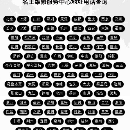
名士维修服务中心地址电话查询
安徽省宿州市埇桥区人民中路名士售后服务中心（需提前预约）
安徽省铜陵市铜官区石城大道名士售后服务中心（需提前预约）
安徽省芜湖市镜湖区中山路步行街名士售后服务中心（需提前预约）
北京
上海
广州
深圳
天津
成都
重庆
南京
郑州
安徽省宣城市宣州区叠嶂西路名士售后服务中心（需提前预约）
长沙
宁波
厦门
东莞
杭州
武汉
西安
大连
福州
福建省龙岩市新罗区九一南路名士售后服务中心（需提前预约）
贵阳
哈尔滨
合肥
济南
昆明
南昌
南宁
青岛
福建省南平市建阳区人民西路名士售后服务中心（需提前预约）
沈阳
石家庄
苏州
长春
河北
太原
保定
唐山
福建省宁德市蕉城区天湖东路名士售后服务中心（需提前预约）
邯郸
廊坊
昆山
广西
佛山
中山
德阳
绵阳
福建省莆田市城厢区霞林街道荔华东大道名士售后服务中心（需提前预约）
齐齐哈尔
呼和浩特
吉林
无锡
芜湖
珠海
汕头
三亚
福建省三明市三元区东乾二路名士售后服务中心（需提前预约）
海口
赣州
漳州
拉萨
青海
新疆
兰州
银川
福建省漳州市龙文区步港路名士售后服务中心（需提前预约）
江苏省常州市新北区龙锦路1590号现代传媒中心5号楼10层1008室名士售后服务中心（需提前预约）
乌鲁木齐
大同
阳泉
赤峰
包头
大庆
秦皇岛
沧州
江苏省淮安市清江浦区淮海北路名士售后服务中心（需提前预约）
张家口
九江
徐州
常州
扬州
南通
淮安
潍坊
江苏省连云港市海州区通灌北路名士售后服务中心（需提前预约）
临沂
烟台
亳州
温州
嘉兴
绍兴
舟山
金华
洛阳
江苏省南京市秦淮区中山南路1号南京中心22层22-C1-C3室名士售后服务中心（需提前预约）
许昌
南阳
岳阳
衡阳
常德
株洲
湘潭
黄石
襄阳
江苏省宿迁市宿城区西湖路名士售后服务中心（需提前预约）
十堰
荆州
宜昌
泉州
柳州
桂林
惠州
西宁
江苏省泰州市海陵区永定东路399号置地商务中心东塔（华润万象城）17层1706室名士售后服务中心（需提前预约）