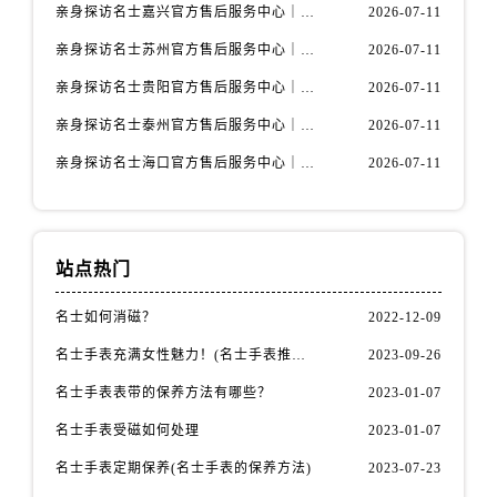
内蒙古自治区包头市青山区幸福路甲3号王府井百货名表维修名士售后服务中心（需提前预约）
亲身探访名士嘉兴官方售后服务中心｜全新地址和售后电话（2026年7月最新）
2026-07-11
内蒙古自治区赤峰市红山区哈达街名士售后服务中心（需提前预约）
亲身探访名士苏州官方售后服务中心｜服务热线与门店详细地址（2026年7月最新）
2026-07-11
内蒙古自治区鄂尔多斯市东胜区伊金霍洛街名士售后服务中心（需提前预约）
亲身探访名士贵阳官方售后服务中心｜网点地址与电话（2026年7月最新）
2026-07-11
内蒙古自治区呼伦贝尔市海拉尔区中央街名士售后服务中心（需提前预约）
亲身探访名士泰州官方售后服务中心｜最新网点地址及热线（2026年7月最新）
2026-07-11
内蒙古自治区通辽市科尔沁区明仁大街名士售后服务中心（需提前预约）
亲身探访名士海口官方售后服务中心｜全部地址与售后电话（2026年7月最新）
2026-07-11
内蒙古自治区乌海市海勃湾区人民南路名士售后服务中心（需提前预约）
内蒙古自治区乌兰察布市集宁区恩和大街名士售后服务中心（需提前预约）
内蒙古自治区锡林郭勒盟市锡林浩特市光明街与额尔敦路交叉口名士售后服务中心（需提前预约）
内蒙古自治区兴安盟市乌兰浩特市兴安大街名士售后服务中心（需提前预约）
站点热门
山西省大同市平城区迎宾街名士售后服务中心（需提前预约）
名士如何消磁？
2022-12-09
山西省晋城市城区黄华街名士售后服务中心（需提前预约）
山西省晋中市榆次区顺城街名士售后服务中心（需提前预约）
名士手表充满女性魅力！(名士手表推荐！)
2023-09-26
山西省临汾市尧都区解放路名士售后服务中心（需提前预约）
名士手表表带的保养方法有哪些？
2023-01-07
山西省吕梁市离石区永宁中路与建设街交叉口名士售后服务中心（需提前预约）
名士手表受磁如何处理
2023-01-07
山西省朔州市朔城区怡西路与鄯阳西街交汇处名士售后服务中心（需提前预约）
名士手表定期保养(名士手表的保养方法)
2023-07-23
山西省忻州市忻府区和平东街与七一南路交叉口名士售后服务中心（需提前预约）