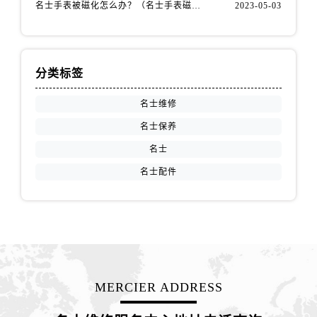
山西省阳泉市郊区平阳东街与新城大道交叉口名士售后服务中心（需提前预约）
名士手表被磁化怎么办？（名士手表磁化处理方法）
2023-05-03
山西省运城市盐湖区河东街名士售后服务中心（需提前预约）
山西省长治市潞州区英雄中路名士售后服务中心（需提前预约）
山西省太原市迎泽区迎泽街道解放路15号亨得利名表维修授权店3楼名士售后服务中心（需提前预约）
分类标签
天津市和平区赤峰道136号天津国际金融中心26层2603室名士售后服务中心（需提前预约）
名士维修
安徽省安庆市迎江区人民路名士售后服务中心（需提前预约）
安徽省蚌埠市蚌山区淮河路名士售后服务中心（需提前预约）
名士保养
安徽省亳州市谯城区魏武大道名士售后服务中心（需提前预约）
名士
安徽省池州市贵池区长江路名士售后服务中心（需提前预约）
名士配件
安徽省滁州市琅琊区南谯北路名士售后服务中心（需提前预约）
安徽省阜阳市颍州区颍州北路名士售后服务中心（需提前预约）
安徽省淮北市相山区淮海路名士售后服务中心（需提前预约）
安徽省淮南市田家庵区国庆中路名士售后服务中心（需提前预约）
安徽省黄山市屯溪区黄山西路名士售后服务中心（需提前预约）
安徽省六安市金安区解放中路名士售后服务中心（需提前预约）
MERCIER ADDRESS
安徽省马鞍山市雨山区湖南西路名士售后服务中心（需提前预约）