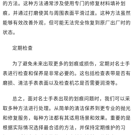
昆明市盘龙区北京路928号同德昆明广场写字楼10层06室（需提前预约）
的方法。这种方法通常涉及使用专门的修复材料填补划
石家庄市长安区中山东路39号勒泰中心写字楼B座13层07室（需提前预约）
痕，并通过打磨使其与周围表面平滑过渡。这种方法虽然
西安市碑林区南关正街88号华侨城长安国际中心E座6楼10室（需提前预约）
能够有效改善外观，但可能无法完全恢复到原厂出厂时的
海口市龙华区金贸东路5号海口华润大厦B座17层1707室（需提前预约）
状态。
唐山市路南区新华东道100号万达广场写字楼A座10层1002室（需提前预约）
台州市椒江区东海大道1800号腾达中心东1幢20楼2002室（需提前预约）
定期检查
内蒙古自治区呼和浩特市玉泉区大学西街70号华润万象城写字楼（鄂尔多斯大厦）23层2326室（需提前预约）
甘肃省兰州市七里河区西津西路16号兰州中心写字楼21层2102室（需提前预约）
为了避免未来出现更多的划痕或损伤，定期对名士手
重庆市解放碑渝中区民权路28号英利国际金融中心写字楼20层01室（需提前预约）
表进行检查和保养是非常必要的。这包括检查表带是否有
黑龙江省大庆市萨尔图区会战大街名士售后服务中心（需提前预约）
磨损、清洁手表表面以及检查机芯是否需要润滑等。
黑龙江省鹤岗市向阳区红军路名士售后服务中心（需提前预约）
黑龙江省黑河市爱辉区中央街名士售后服务中心（需提前预约）
总之，面对名士手表出现的划痕问题时，我们可以采
黑龙江省鸡西市鸡冠区红军路名士售后服务中心（需提前预约）
取多种方法进行处理。从简单的清洁保养到更专业的抛光
黑龙江省佳木斯市向阳区长安路名士售后服务中心（需提前预约）
和修复服务，每种方法都有其适用场景和效果。重要的是
黑龙江省牡丹江市东安区太平路名士售后服务中心（需提前预约）
根据实际情况选择最合适的方法，并保持定期维护的习
黑龙江省七台河市桃山区大同街名士售后服务中心（需提前预约）