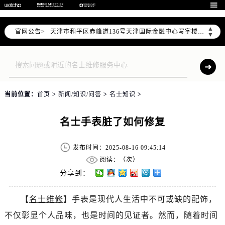
北京市东城区东长安街1号东方广场写字楼W3座6层602室（需提前预约）

北京市朝阳区建国门外大街甲6号华熙国际中心写字楼D座11层1102室（需提前预约）
▲
官网公告>
天津市和平区赤峰道136号天津国际金融中心写字楼26层2603室（需提前预约）
▼
上海市徐汇区虹桥路3号港汇中心写字楼2座37层3705室（需提前预约）
上海市黄浦区南京东路299号宏伊国际广场写字楼8层806室（需提前预约）
南京市秦淮区中山南路1号（新街口）南京中心写字楼22层C1-1室（需提前预约）
常州市新北区龙锦路1590号现代传媒中心写字楼5号楼10层1008室（需提前预约）
当前位置：
首页
>
新闻/知识/问答
>
名士知识
>
徐州市鼓楼区淮海东路29号苏宁广场IFC国际金融中心写字楼35层3508室（需提前预约）
扬州市邗江区国展路29号星耀天地写字楼1号楼18层1803室（需提前预约）
名士手表脏了如何修复
盐城市盐都区世纪大道5号盐城金融城写字楼1号楼16层1604室（需提前预约）
泰州市海陵区永定东路399号置地商务中心东塔写字楼（华润万象城）17层1706室（需提前预约）
发布时间：2025-08-16 09:45:14
宁波市江北区大闸南路500号来福士广场办公楼20层2009室（需提前预约）
阅读：（
次）
杭州市上城区钱江路1366号华润大厦写字楼A座5层503-5室（需提前预约）
分享到：
金华市金东区东市南街777号金华万达广场写字楼4号楼22层2209室（需提前预约）
【
名士维修
】手表是现代人生活中不可或缺的配饰，
绍兴市越城区胜利东路379号世茂天际中心写字楼8层805室（需提前预约）
不仅彰显个人品味，也是时间的见证者。然而，随着时间
嘉兴市南湖区广益路705号嘉兴世界贸易中心写字楼A座13层1304室（需提前预约）