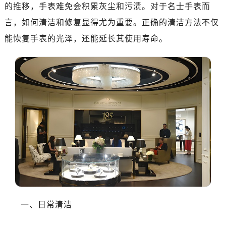
南昌市红谷滩新区红谷中大道998号绿地双子塔（中央广场）A1座办公楼14层07室（需提前预约）
的推移，手表难免会积累灰尘和污渍。对于名士手表而
济南市历下区经十路11111号华润中心写字楼（万象城）15层1508室（需提前预约）
言，如何清洁和修复显得尤为重要。正确的清洁方法不仅
广州市天河区天河路230号万菱汇国际中心写字楼A塔7层704室（需提前预约）
能恢复手表的光泽，还能延长其使用寿命。
广州市越秀区环市东路371-375号世界贸易中心大厦南塔写字楼15层07室（需提前预约）
深圳市罗湖区深南东路5001号华润大厦写字楼17层1701室（需提前预约）
惠州市惠城区江北文昌一路7号华贸大厦写字楼1座30层05室（需提前预约）
厦门市思明区湖滨东路95号华润大厦写字楼B座11层1104室（需提前预约）
福州市鼓楼区五四路128-1号恒力城写字楼15层03室（需提前预约）
成都市锦江区人民东路6号SAC东原中心写字楼24层2406B室（需提前预约）
重庆市江北区观音桥步行街2号融恒时代广场写字楼9层902室（需提前预约）
长沙市芙蓉区定王台街道建湘路393号世茂环球金融中心写字楼（芙蓉广场）10层13室（需提前预约）
郑州市二七区铭功路10号华润大厦写字楼29层2905室（需提前预约）
太原市迎泽区解放路15号亨得利名表服务中心（品牌授权店）3层整层（需提前预约）
沈阳市沈河区中街路137号亨得利名表服务中心（品牌授权店）1层整层（需提前预约）
沈阳市沈河区中街路83号亨得利名表服务中心（品牌授权店）1层整层（需提前预约）
一、日常清洁
乌鲁木齐市天山区红山路26号时代广场（CCMALL）C座17层17-B（需提前预约）