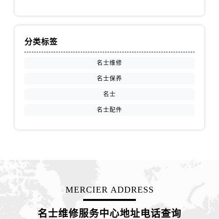
山西省阳泉市郊区平阳东街与新城大道交叉口名士售后服务中心（需提前预约）
山西省运城市盐湖区河东街名士售后服务中心（需提前预约）
山西省长治市潞州区英雄中路名士售后服务中心（需提前预约）
分类标签
山西省太原市迎泽区迎泽街道解放路15号亨得利名表维修授权店3楼名士售后服务中心（需提前预约）
天津市和平区赤峰道136号天津国际金融中心26层2603室名士售后服务中心（需提前预约）
名士维修
安徽省安庆市迎江区人民路名士售后服务中心（需提前预约）
名士保养
安徽省蚌埠市蚌山区淮河路名士售后服务中心（需提前预约）
名士
安徽省亳州市谯城区魏武大道名士售后服务中心（需提前预约）
名士配件
安徽省池州市贵池区长江路名士售后服务中心（需提前预约）
安徽省滁州市琅琊区南谯北路名士售后服务中心（需提前预约）
安徽省阜阳市颍州区颍州北路名士售后服务中心（需提前预约）
安徽省淮北市相山区淮海路名士售后服务中心（需提前预约）
安徽省淮南市田家庵区国庆中路名士售后服务中心（需提前预约）
安徽省黄山市屯溪区黄山西路名士售后服务中心（需提前预约）
MERCIER ADDRESS
安徽省六安市金安区解放中路名士售后服务中心（需提前预约）
安徽省马鞍山市雨山区湖南西路名士售后服务中心（需提前预约）
名士维修服务中心地址电话查询