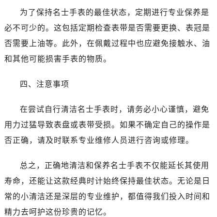
昆明市盘龙区北京路928号同德昆明广场写字楼10层06室（需提前预约）
为了保持名士手表的最佳状态，定期进行专业保养是
石家庄市长安区中山东路39号勒泰中心写字楼B座13层07室（需提前预约）
必不可少的。这包括定期检查表带是否需要更换、表冠是
西安市碑林区南关正街88号华侨城长安国际中心E座6楼10室（需提前预约）
否需要上油等。此外，在佩戴过程中也应避免接触水、油
海口市龙华区金贸东路5号海口华润大厦B座17层1707室（需提前预约）
唐山市路南区新华东道100号万达广场写字楼A座10层1002室（需提前预约）
和其他可能损害手表的物质。
台州市椒江区东海大道1800号腾达中心东1幢20楼2002室（需提前预约）
四、注意事项
内蒙古自治区呼和浩特市玉泉区大学西街70号华润万象城写字楼（鄂尔多斯大厦）23层2326室（需提前预约）
甘肃省兰州市七里河区西津西路16号兰州中心写字楼21层2102室（需提前预约）
在尝试自行清洁名士手表时，请务必小心谨慎，避免
重庆市解放碑渝中区民权路28号英利国际金融中心写字楼20层01室（需提前预约）
用力过猛导致表盘或表带受损。如果不确定自己的操作是
黑龙江省大庆市萨尔图区会战大街名士售后服务中心（需提前预约）
黑龙江省鹤岗市向阳区红军路名士售后服务中心（需提前预约）
否正确，请及时联系专业维修人员进行咨询或修理。
黑龙江省黑河市爱辉区中央街名士售后服务中心（需提前预约）
总之，正确地清洁和保养名士手表不仅能延长其使用
黑龙江省鸡西市鸡冠区红军路名士售后服务中心（需提前预约）
黑龙江省佳木斯市向阳区长安路名士售后服务中心（需提前预约）
寿命，还能让这款经典时计始终保持最佳状态。无论是日
黑龙江省牡丹江市东安区太平路名士售后服务中心（需提前预约）
常的小清洁还是深层的专业维护，都值得我们投入时间和
黑龙江省七台河市桃山区大同街名士售后服务中心（需提前预约）
精力去呵护这份珍贵的记忆。