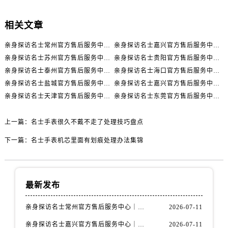
辽宁省丹东市振兴区七经街名士售后服务中心（需提前预约）
辽宁省抚顺市新抚区东一路名士售后服务中心（需提前预约）
相关文章
辽宁省阜新市海州区解放大街名士售后服务中心（需提前预约）
亲身探访名士常州官方售后服务中心｜全新官方服务电话与地址（2026年7月最新）
亲身探访名士嘉兴官方售后服务中心｜全新地址和售后电话（2026年7月最新）
辽宁省葫芦岛市连山区中央路名士售后服务中心（需提前预约）
亲身探访名士苏州官方售后服务中心｜服务热线与门店详细地址（2026年7月最新）
亲身探访名士贵阳官方售后服务中心｜网点地址与电话（2026年7月最新）
辽宁省锦州市古塔区中央大街名士售后服务中心（需提前预约）
亲身探访名士泰州官方售后服务中心｜最新网点地址及热线（2026年7月最新）
亲身探访名士海口官方售后服务中心｜全部地址与售后电话（2026年7月最新）
辽宁省辽阳市白塔区新运大街名士售后服务中心（需提前预约）
亲身探访名士盐城官方售后服务中心｜完整地址与联系电话（2026年7月最新）
亲身探访名士嘉兴官方售后服务中心｜全新维修门店地址及电话（2026年7月最新）
辽宁省盘锦市兴隆台区石油大街名士售后服务中心（需提前预约）
亲身探访名士天津官方售后服务中心｜网点地址及售后热线（2026年7月最新）
亲身探访名士东莞官方售后服务中心｜最新电话和维修地址（2026年7月最新）
辽宁省铁岭市银州区南马路名士售后服务中心（需提前预约）
辽宁省营口市站前区市府路与渤海大街交叉口名士售后服务中心（需提前预约）
上一篇：
名士手表很久不戴不走了处理技巧盘点
辽宁省沈阳市沈河区中街路137号亨得利名表维修授权店1楼名士售后服务中心（需提前预约）
下一篇：
名士手表机芯里面有划痕处理办法集锦
辽宁省沈阳市沈河区中街路83号亨得利名表维修授权店1楼名士售后服务中心（需提前预约）
北京市朝阳区建国门外大街甲6号华熙国际中心D座11层1102室名士售后服务中心（需提前预约）
北京市东城区东长安街1号王府井东方广场W3座6层602室名士售后服务中心（需提前预约）
最新发布
河北省保定市竞秀区朝阳北大街北国先天下名士售后服务中心（需提前预约）
内蒙古自治区阿拉善盟市左旗土尔扈特大街名士售后服务中心（需提前预约）
亲身探访名士常州官方售后服务中心｜全新官方服务电话与地址（2026年7月最新）
2026-07-11
内蒙古自治区巴彦淖尔市临河区新华街名士售后服务中心（需提前预约）
亲身探访名士嘉兴官方售后服务中心｜全新地址和售后电话（2026年7月最新）
2026-07-11