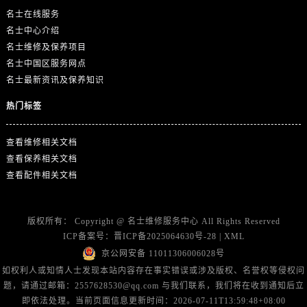
山东省东营市东营区济南路名士售后服务中心（需提前预约）
名士在线服务
山东省济南市历下区经十路11111号华润中心写字楼（万象城）15层1508室名士售后服务中心（需提前预约）
名士中心介绍
山东省济宁市任城区太白楼路名士售后服务中心（需提前预约）
名士维修及保养项目
山东省莱芜市文化南路8号银座商城名表维修一楼名表维修名士售后服务中心（需提前预约）
名士中国区服务网点
名士最新资讯及保养知识
山东省临沂市兰山区解放路名士售后服务中心（需提前预约）
山东省日照市东港区烟台路名士售后服务中心（需提前预约）
热门标签
山东省泰安市泰山区财源街道泰山大街名士售后服务中心（需提前预约）
山东省威海市环翠区新威海路89号振华商厦一楼名表维修名士售后服务中心（需提前预约）
查看维修相关文档
山东省潍坊市奎文区东风东街名士售后服务中心（需提前预约）
查看保养相关文档
查看配件相关文档
山东省枣庄市滕州市北辛路与善国路交叉口名士售后服务中心（需提前预约）
山东省淄博市张店区金晶大道名士售后服务中心（需提前预约）
上海市黄浦区南京东路299号宏伊国际广场写字楼8层806室名士售后服务中心（需提前预约）
版权所有：
Copyright @
名士维修服务中心
All Rights Reserved
上海市徐汇区虹桥路3号港汇中心2座37层3705室名士售后服务中心（需提前预约）
ICP备案号：
晋ICP备2025064630号-28
|
XML
京公网安备 11011306006028号
浙江省杭州市上城区钱江路1366号华润大厦A座5层503-5室名士售后服务中心（需提前预约）
如权利人或知情人士发现本站内容存在事实错误或涉及版权、名誉权等侵权问
浙江省湖州市吴兴区劳动路名士售后服务中心（需提前预约）
题，请通过邮箱：2557628530@qq.com 与我们联系，我们将在收到通知后立
浙江省嘉兴市南湖区广益路705号嘉兴世界贸易中心A座13层1304室名士售后服务中心（需提前预约）
即依法处理。当前页面信息更新时间：2026-07-11T13:59:48+08:00