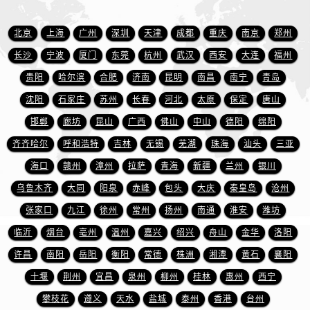
安徽省宿州市埇桥区人民中路名士售后服务中心（需提前预约）
安徽省铜陵市铜官区石城大道名士售后服务中心（需提前预约）
北京
上海
广州
深圳
天津
成都
重庆
南京
郑州
安徽省芜湖市镜湖区中山路步行街名士售后服务中心（需提前预约）
长沙
宁波
厦门
东莞
杭州
武汉
西安
大连
福州
安徽省宣城市宣州区叠嶂西路名士售后服务中心（需提前预约）
贵阳
哈尔滨
合肥
济南
昆明
南昌
南宁
青岛
福建省龙岩市新罗区九一南路名士售后服务中心（需提前预约）
沈阳
石家庄
苏州
长春
河北
太原
保定
唐山
福建省南平市建阳区人民西路名士售后服务中心（需提前预约）
福建省宁德市蕉城区天湖东路名士售后服务中心（需提前预约）
邯郸
廊坊
昆山
广西
佛山
中山
德阳
绵阳
福建省莆田市城厢区霞林街道荔华东大道名士售后服务中心（需提前预约）
齐齐哈尔
呼和浩特
吉林
无锡
芜湖
珠海
汕头
三亚
福建省三明市三元区东乾二路名士售后服务中心（需提前预约）
海口
赣州
漳州
拉萨
青海
新疆
兰州
银川
福建省漳州市龙文区步港路名士售后服务中心（需提前预约）
乌鲁木齐
大同
阳泉
赤峰
包头
大庆
秦皇岛
沧州
江苏省常州市新北区龙锦路1590号现代传媒中心5号楼10层1008室名士售后服务中心（需提前预约）
张家口
九江
徐州
常州
扬州
南通
淮安
潍坊
江苏省淮安市清江浦区淮海北路名士售后服务中心（需提前预约）
临沂
烟台
亳州
温州
嘉兴
绍兴
舟山
金华
洛阳
江苏省连云港市海州区通灌北路名士售后服务中心（需提前预约）
许昌
南阳
岳阳
衡阳
常德
株洲
湘潭
黄石
襄阳
江苏省南京市秦淮区中山南路1号南京中心22层22-C1-C3室名士售后服务中心（需提前预约）
江苏省宿迁市宿城区西湖路名士售后服务中心（需提前预约）
十堰
荆州
宜昌
泉州
柳州
桂林
惠州
西宁
江苏省泰州市海陵区永定东路399号置地商务中心东塔（华润万象城）17层1706室名士售后服务中心（需提前预约）
攀枝花
遵义
天水
盐城
泰州
香港
台州