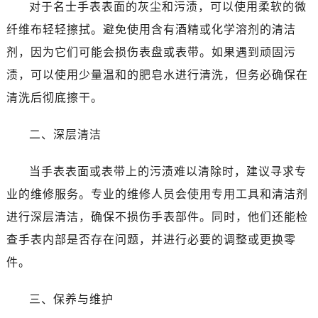
温州市鹿城区锦绣路1067号置信广场10层1015室（需提前预约）
对于名士手表表面的灰尘和污渍，可以使用柔软的微
哈尔滨市道里区友谊西路600号富力中心T2座写字楼29层03室（需提前预约）
纤维布轻轻擦拭。避免使用含有酒精或化学溶剂的清洁
大连市中山区人民路15号国际金融大厦7层G室（需提前预约）
剂，因为它们可能会损伤表盘或表带。如果遇到顽固污
佛山市禅城区季华五路57号万科金融中心C座12层1205室（需提前预约）
渍，可以使用少量温和的肥皂水进行清洗，但务必确保在
东莞市东城街道鸿福东路1号民盈国贸中心T1写字楼9层907室（需提前预约）
清洗后彻底擦干。
无锡市梁溪区人民中路139号恒隆广场写字楼1座11层1104室（需提前预约）
南通市崇川区工农路57号圆融广场写字楼16层1603室（需提前预约）
二、深层清洁
苏州市苏州工业园区星港街199号苏州中心办公楼C座22层08室（需提前预约）
武汉市江汉区解放大道686号世界贸易大厦38层09室（需提前预约）
当手表表面或表带上的污渍难以清除时，建议寻求专
南宁市青秀区金湖路59号地王大厦12楼1224室（需提前预约）
业的维修服务。专业的维修人员会使用专用工具和清洁剂
合肥市蜀山区潜山路111号万象城华润大厦B座12楼03室（需提前预约）
进行深层清洁，确保不损伤手表部件。同时，他们还能检
泉州市丰泽区宝洲路729号浦西万达中心写字楼A座7楼709室（需提前预约）
查手表内部是否存在问题，并进行必要的调整或更换零
青岛市南区山东路6号华润大厦B座22层04室（需提前预约）
件。
烟台市芝罘区胜利路139号万达金融中心A座907室（需提前预约）
长春市朝阳区西安大路727号中银大厦A座(旺进大厦)18层09室（需提前预约）
三、保养与维护
贵阳市南明区都司高架桥路33号亨特国际金融中心14楼14D（需提前预约）