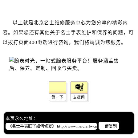
黑龙江省齐齐哈尔市龙沙区龙华路名士售后服务中心（需提前预约）
黑龙江省双鸭山市尖山区新兴大街名士售后服务中心（需提前预约）
黑龙江省绥化市北林区新华街与康庄路交叉口名士售后服务中心（需提前预约）
以上就是
北京名士维修服务中心
为您分享的精彩内
黑龙江省伊春市伊美区通河路名士售后服务中心（需提前预约）
容。如果您还有其他关于名士手表维护和保养的问题，可
吉林省白城市洮北区明仁南街名士售后服务中心（需提前预约）
以拨打页面400电话进行咨询，我们将竭诚为您服务。
吉林省白山市浑江区浑江大街名士售后服务中心（需提前预约）
吉林省吉林市船营区河南街名士售后服务中心（需提前预约）
吉林省辽源市龙山区人民大街名士售后服务中心（需提前预约）
吉林省梅河口市新华街道梅河大街名士售后服务中心（需提前预约）
吉林省四平市铁东区紫气大路与南九经街交汇处名士售后服务中心（需提前预约）
吉林省松原市宁江区五环大街名士售后服务中心（需提前预约）
吉林省通化市东昌区环通乡江南大街名士售后服务中心（需提前预约）
赞一下
去提问
吉林省延边市延吉市解放路名士售后服务中心（需提前预约）
辽宁省鞍山市铁东区站前街名士售后服务中心（需提前预约）
本页永久地址：
辽宁省本溪市平山区胜利路名士售后服务中心（需提前预约）
一键复制
辽宁省朝阳市双塔区新华路名士售后服务中心（需提前预约）