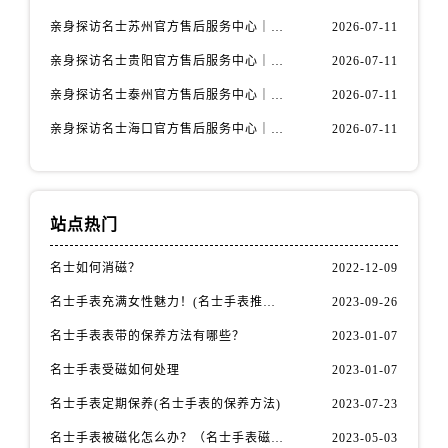
内蒙古自治区包头市青山区幸福路甲3号王府井百货名表维修名士售后服务中心（需提前预约）
亲身探访名士苏州官方售后服务中心｜服务热线与门店详细地址（2026年7月最新）
2026-07-11
内蒙古自治区赤峰市红山区哈达街名士售后服务中心（需提前预约）
亲身探访名士贵阳官方售后服务中心｜网点地址与电话（2026年7月最新）
2026-07-11
内蒙古自治区鄂尔多斯市东胜区伊金霍洛街名士售后服务中心（需提前预约）
内蒙古自治区呼伦贝尔市海拉尔区中央街名士售后服务中心（需提前预约）
亲身探访名士泰州官方售后服务中心｜最新网点地址及热线（2026年7月最新）
2026-07-11
内蒙古自治区通辽市科尔沁区明仁大街名士售后服务中心（需提前预约）
亲身探访名士海口官方售后服务中心｜全部地址与售后电话（2026年7月最新）
2026-07-11
内蒙古自治区乌海市海勃湾区人民南路名士售后服务中心（需提前预约）
内蒙古自治区乌兰察布市集宁区恩和大街名士售后服务中心（需提前预约）
内蒙古自治区锡林郭勒盟市锡林浩特市光明街与额尔敦路交叉口名士售后服务中心（需提前预约）
站点热门
内蒙古自治区兴安盟市乌兰浩特市兴安大街名士售后服务中心（需提前预约）
山西省大同市平城区迎宾街名士售后服务中心（需提前预约）
名士如何消磁？
2022-12-09
山西省晋城市城区黄华街名士售后服务中心（需提前预约）
名士手表充满女性魅力！(名士手表推荐！)
2023-09-26
山西省晋中市榆次区顺城街名士售后服务中心（需提前预约）
名士手表表带的保养方法有哪些？
2023-01-07
山西省临汾市尧都区解放路名士售后服务中心（需提前预约）
名士手表受磁如何处理
2023-01-07
山西省吕梁市离石区永宁中路与建设街交叉口名士售后服务中心（需提前预约）
山西省朔州市朔城区怡西路与鄯阳西街交汇处名士售后服务中心（需提前预约）
名士手表定期保养(名士手表的保养方法)
2023-07-23
山西省忻州市忻府区和平东街与七一南路交叉口名士售后服务中心（需提前预约）
名士手表被磁化怎么办？（名士手表磁化处理方法）
2023-05-03