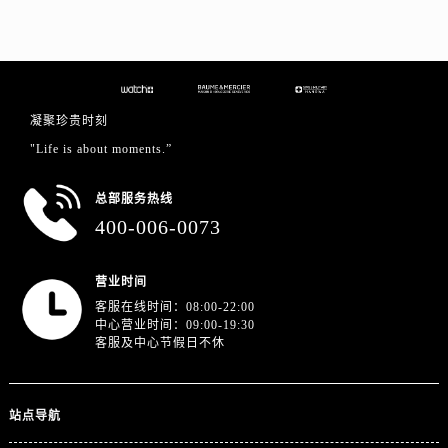
江苏省徐州市鼓楼区淮海东路29号苏宁广场IFC国际金融中心35层3508室名士售后服务中心（需提前预约）
江苏省盐城市盐都区世纪大道5号盐城金融城写字楼1号楼16层1604室名士售后服务中心（需提前预约）
江苏省扬州市邗江区国展路29号星耀天地写字楼1号楼18层1803室名士售后服务中心（需提前预约）
江苏省镇江市京口区中山东路名士售后服务中心（需提前预约）
江西省抚州市临川区赣东大道名士售后服务中心（需提前预约）
凝聚珍贵时刻
江西省赣州市章贡区文清路名士售后服务中心（需提前预约）
"Life is about moments.”
江西省吉安市吉州区井冈山大道名士售后服务中心（需提前预约）
总部服务热线
江西省景德镇市珠山区珠山中路名士售后服务中心（需提前预约）
400-006-0073
江西省九江市浔阳区浔阳路名士售后服务中心（需提前预约）
江西省南昌市红谷滩新区红谷中大道998号绿地双子塔（中央广场）A1座办公楼14层1407室名士售后服务中心（需提前预约）
营业时间
江西省萍乡市安源区萍安北大道与康庄路交叉口名士售后服务中心（需提前预约）
客服在线时间：08:00-22:00
江西省上饶市信州区滨江西路名士售后服务中心（需提前预约）
中心营业时间：09:00-19:30
江西省新余市渝水区北湖西路名士售后服务中心（需提前预约）
客服及中心节假日不休
江西省宜春市袁州区中山中路名士售后服务中心（需提前预约）
江西省鹰潭市月湖区胜利东路名士售后服务中心（需提前预约）
站点导航
山东省德州市德城区东风中路名士售后服务中心（需提前预约）