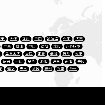
西安
大连
福州
贵阳
哈尔滨
合肥
济南
广西
佛山
中山
德阳
绵阳
齐齐哈尔
川
乌鲁木齐
大同
阳泉
赤峰
包头
大庆
绍兴
舟山
金华
洛阳
许昌
南阳
岳阳
花
遵义
天水
盐城
泰州
香港
台州