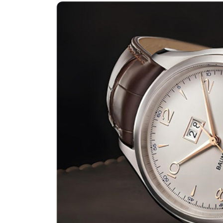
南昌市红谷滩新区红谷中大道998号
济南市历下区经十路11111号华润中
广州市天河区天河路230号万菱汇国
广州市越秀区环市东路371-375号
深圳市罗湖区深南东路5001号华润大
惠州市惠城区江北文昌一路7号华贸大
厦门市思明区湖滨东路95号华润大厦写
福州市鼓楼区五四路128-1号恒力城
成都市锦江区人民东路6号SAC东原中
重庆市江北区观音桥步行街2号融恒时
长沙市芙蓉区定王台街道建湘路393
郑州市二七区铭功路10号华润大厦写字
太原市迎泽区解放路15号亨得利名
沈阳市沈河区中街路137号亨得利名
沈阳市沈河区中街路83号亨得利名
乌鲁木齐市天山区红山路26号时代广场