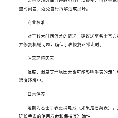
如果发现时间偏差较小且可以接受，可以尝试
昆明市盘龙区北京路928号同德昆明
整时间差，避免自行拆解造成损坏。
石家庄市长安区中山东路39号勒泰中
西安市碑林区南关正街88号华侨城长
专业校准
海口市龙华区金贸东路5号海口华润大厦
唐山市路南区新华东道100号万达广场
对于较大时间偏差的情况，建议送至名士官方
台州市椒江区东海大道1800号腾达中
并修复机械问题，确保手表恢复正常走时。
内蒙古自治区呼和浩特市玉泉区大学西
甘肃省兰州市七里河区西津西路16号兰
注意环境因素
重庆市解放碑渝中区民权路28号英利
黑龙江省大庆市萨尔图区会战大街名
温度、湿度等环境因素也可能影响手表的走时
黑龙江省鹤岗市向阳区红军路名士售
湿度环境中。
黑龙江省黑河市爱辉区中央街名士售
黑龙江省鸡西市鸡冠区红军路名士售
日常保养
黑龙江省佳木斯市向阳区长安路名士
黑龙江省牡丹江市东安区太平路名士
定期为名士手表更换电池（如果是石英表），
黑龙江省七台河市桃山区大同街名士
延长手表的使用寿命和保持其准确性。