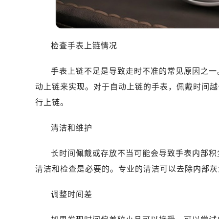
温州市鹿城区锦绣路1067号置信广场
哈尔滨市道里区友谊西路600号富力中
大连市中山区人民路15号国际金融大
佛山市禅城区季华五路57号万科金融中
检查手表上链情况
东莞市东城街道鸿福东路1号民盈国贸
手表上链不足是导致走时不准的常见原因之一
无锡市梁溪区人民中路139号恒隆广场
南通市崇川区工农路57号圆融广场写字
动上链来实现。对于自动上链的手表，佩戴时间越
苏州市苏州工业园区星港街199号苏州
行上链。
武汉市江汉区解放大道686号世界贸易
南宁市青秀区金湖路59号地王大厦12
清洁和维护
合肥市蜀山区潜山路111号万象城华润
长时间佩戴或存放不当可能会导致手表内部积
泉州市丰泽区宝洲路729号浦西万达中
青岛市南区山东路6号华润大厦B座2
清洁和检查是必要的。专业的清洁可以去除内部灰
烟台市芝罘区胜利路139号万达金融中
调整时间差
长春市朝阳区西安大路727号中银大厦
贵阳市南明区都司高架桥路33号亨特