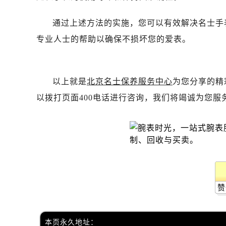
黑龙江省齐齐哈尔市龙沙区龙华路名
黑龙江省双鸭山市尖山区新兴大街名
通过上述方法的实施，您可以有效解决名士手
黑龙江省绥化市北林区新华街与康庄
专业人士的帮助以确保不损坏您的爱表。
黑龙江省伊春市伊美区通河路名士售
吉林省白城市洮北区明仁南街名士售
吉林省白山市浑江区浑江大街名士售
以上就是
北京名士保养服务中心
为您分享的精
吉林省吉林市船营区河南街名士售后
以拨打页面400电话进行咨询，我们将竭诚为您服
吉林省辽源市龙山区人民大街名士售
吉林省梅河口市新华街道梅河大街名
吉林省四平市铁东区紫气大路与南九
吉林省松原市宁江区五环大街名士售
吉林省通化市东昌区环通乡江南大街
吉林省延边市延吉市解放路名士售后
辽宁省鞍山市铁东区站前街名士售后
赞
辽宁省本溪市平山区胜利路名士售后
辽宁省朝阳市双塔区新华路名士售后
本页永久地址：