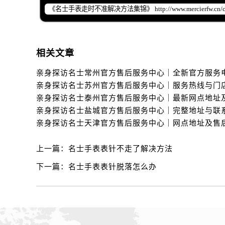
辽宁省丹东市振兴区七经街名士售后
辽宁省抚顺市新抚区东一路名士售后
辽宁省阜新市海州区解放大街名士售
辽宁省葫芦岛市连山区中央路名士售
相关文章
辽宁省锦州市古塔区中央大街名士售
辽宁省辽阳市白塔区新运大街名士售
辽宁省盘锦市兴隆台区石油大街名士
辽宁省铁岭市银州区南马路名士售后
辽宁省营口市站前区市府路与渤海大
辽宁省沈阳市沈河区中街路137号亨
辽宁省沈阳市沈河区中街路83号亨
上一篇：
名士手表表针不走了解决方法
北京市朝阳区建国门外大街甲6号华熙
下一篇：
名士手表表针脱落怎么办
北京市东城区东长安街1号王府井东方
河北省保定市竞秀区朝阳北大街北国
内蒙古自治区阿拉善盟市左旗土尔扈
内蒙古自治区巴彦淖尔市临河区新华