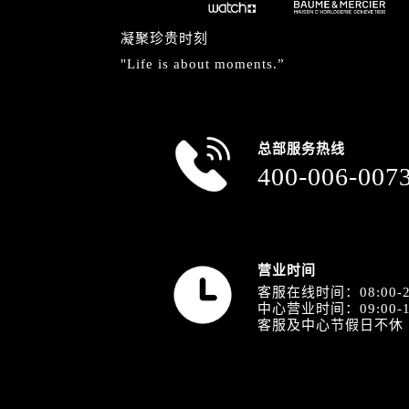
山西省阳泉市郊区平阳东街与新城大
山西省运城市盐湖区河东街名士售后
凝聚珍贵时刻
山西省长治市潞州区英雄中路名士售
"Life is about moments.”
山西省太原市迎泽区迎泽街道解放路
天津市和平区赤峰道136号天津国际金
安徽省安庆市迎江区人民路名士售后
总部服务热线
安徽省蚌埠市蚌山区淮河路名士售后
400-006-007
安徽省亳州市谯城区魏武大道名士售
安徽省池州市贵池区长江路名士售后
安徽省滁州市琅琊区南谯北路名士售
安徽省阜阳市颍州区颍州北路名士售
营业时间
安徽省淮北市相山区淮海路名士售后
客服在线时间：08:00-2
中心营业时间：09:00-1
安徽省淮南市田家庵区国庆中路名士
客服及中心节假日不休
安徽省黄山市屯溪区黄山西路名士售
安徽省六安市金安区解放中路名士售
安徽省马鞍山市雨山区湖南西路名士