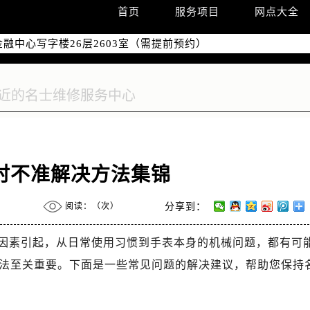
字楼W3座6层602室（需提前预约）
首页
服务项目
网点大全
国际中心写字楼D座11层1102室（需提前预约）
融中心写字楼26层2603室（需提前预约）
2座37层3705室（需提前预约）
际广场写字楼8层806室（需提前预约）
南京中心写字楼22层C1-1室（需提前预约）
中心写字楼5号楼10层1008室（需提前预约）
FC国际金融中心写字楼35层3508室（需提前预约）
楼1号楼18层1803室（需提前预约）
时不准解决方法集锦
字楼1号楼16层1604室（需提前预约）
务中心东塔写字楼（华润万象城）17层1706室（需提前预约）
阅读：（
次）
分享到：
场办公楼20层2009室（需提前预约）
写字楼A座5层503-5室（需提前预约）
因素引起，从日常使用习惯到手表本身的机械问题，都有可
广场写字楼4号楼22层2209室（需提前预约）
法至关重要。下面是一些常见问题的解决建议，帮助您保持
际中心写字楼8层805室（需提前预约）
易中心写字楼A座13层1304室（需提前预约）