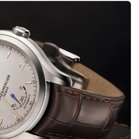
绿地双子塔（中央广场）A1座办公楼14层07室（需提前预约）
心写字楼（万象城）15层1508室（需提前预约）
际中心写字楼A塔7层704室（需提前预约）
世界贸易中心大厦南塔写字楼15层07室（需提前预约）
厦写字楼17层1701室（需提前预约）
厦写字楼1座30层05室（需提前预约）
字楼B座11层1104室（需提前预约）
写字楼15层03室（需提前预约）
心写字楼24层2406B室（需提前预约）
代广场写字楼9层902室（需提前预约）
号世茂环球金融中心写字楼（芙蓉广场）10层13室（需提前预约
楼29层2905室（需提前预约）
表服务中心（品牌授权店）3层整层（需提前预约）
表服务中心（品牌授权店）1层整层（需提前预约）
表服务中心（品牌授权店）1层整层（需提前预约）
（CCMALL）C座17层17-B（需提前预约）