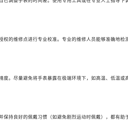
自己调整手表的时间差。使用专用工具或在专业人士指导下
广场写字楼10层06室（需提前预约）
心写字楼B座13层07室（需提前预约）
安国际中心E座6楼10室（需提前预约）
B座17层1707室（需提前预约）
写字楼A座10层1002室（需提前预约）
授权的维修点进行专业校准。专业的维修人员能够准确地检
心东1幢20楼2002室（需提前预约）
街70号华润万象城写字楼（鄂尔多斯大厦）23层2326室（需
州中心写字楼21层2102室（需提前预约）
国际金融中心写字楼20层01室（需提前预约）
士售后服务中心（需提前预约）
精度。尽量避免将手表暴露在极端环境下，如高温、低温或
后服务中心（需提前预约）
后服务中心（需提前预约）
后服务中心（需提前预约）
售后服务中心（需提前预约）
售后服务中心（需提前预约）
并保持良好的佩戴习惯（如避免剧烈运动时佩戴），都有助
售后服务中心（需提前预约）