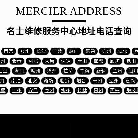
3号王府井百货名表维修名士售后服务中心（需提前预约）
MERCIER ADDRESS
士售后服务中心（需提前预约）
霍洛街名士售后服务中心（需提前预约）
央街名士售后服务中心（需提前预约）
名士维修服务中心地址电话查询
街名士售后服务中心（需提前预约）
路名士售后服务中心（需提前预约）
南京
郑州
长沙
宁波
厦门
东莞
杭州
武汉
大街名士售后服务中心（需提前预约）
苏州
长春
河北
太原
保定
唐山
邯郸
廊坊
昆山
市光明街与额尔敦路交叉口名士售后服务中心（需提前预约）
三亚
海口
赣州
漳州
拉萨
青海
新疆
兰州
银
安大街名士售后服务中心（需提前预约）
服务中心（需提前预约）
州
南通
淮安
潍坊
临沂
烟台
亳州
温州
嘉兴
务中心（需提前预约）
十堰
荆州
宜昌
泉州
柳州
桂林
惠州
西宁
攀枝
服务中心（需提前预约）
服务中心（需提前预约）
街交叉口名士售后服务中心（需提前预约）
街交汇处名士售后服务中心（需提前预约）
南路交叉口名士售后服务中心（需提前预约）