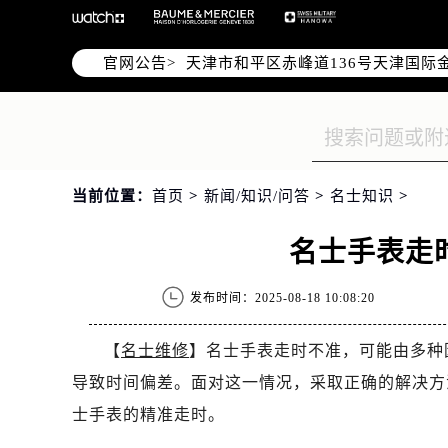
北京市东城区东长安街1号东方广场写
北京市朝阳区建国门外大街甲6号华熙
官网公告>
天津市和平区赤峰道136号天津国际金
上海市徐汇区虹桥路3号港汇中心写字楼
上海市黄浦区南京东路299号宏伊国
南京市秦淮区中山南路1号（新街口）
常州市新北区龙锦路1590号现代传媒
当前位置：
首页
>
新闻/知识/问答
>
名士知识
>
徐州市鼓楼区淮海东路29号苏宁广场I
扬州市邗江区国展路29号星耀天地写字
名士手表走
盐城市盐都区世纪大道5号盐城金融城写
泰州市海陵区永定东路399号置地商
发布时间：2025-08-18 10:08:20
宁波市江北区大闸南路500号来福士广
杭州市上城区钱江路1366号华润大厦
【
名士维修
】名士手表走时不准，可能由多种
金华市金东区东市南街777号金华万达
导致时间偏差。面对这一情况，采取正确的解决方
绍兴市越城区胜利东路379号世茂天
士手表的精准走时。
嘉兴市南湖区广益路705号嘉兴世界贸