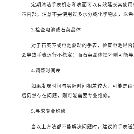
昆明市盘龙区北京路928号同德昆明
定期清洁手表机芯和表面可以有效延长其使用
石家庄市长安区中山东路39号勒泰中
芯内部。注意不要使用过多水分或化学物质，以免
西安市碑林区南关正街88号华侨城长
海口市龙华区金贸东路5号海口华润大厦
3.检查电池或石英晶体
唐山市路南区新华东道100号万达广场
台州市椒江区东海大道1800号腾达中
对于石英表或电池驱动的手表，检查电池是否
内蒙古自治区呼和浩特市玉泉区大学西
会导致手表运行不稳定；而石英晶体损坏则可能导
甘肃省兰州市七里河区西津西路16号兰
重庆市解放碑渝中区民权路28号英利
4.调整时间差
黑龙江省大庆市萨尔图区会战大街名
如果发现时间与实际时间相差较大，可能是由
黑龙江省鹤岗市向阳区红军路名士售
黑龙江省黑河市爱辉区中央街名士售
后仍然存在问题，则可能需要专业维修。
黑龙江省鸡西市鸡冠区红军路名士售
5.寻求专业维修
黑龙江省佳木斯市向阳区长安路名士
黑龙江省牡丹江市东安区太平路名士
当以上方法都不能解决问题时，建议将手表送
黑龙江省七台河市桃山区大同街名士