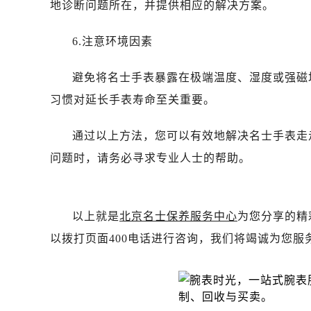
地诊断问题所在，并提供相应的解决方案。
黑龙江省齐齐哈尔市龙沙区龙华路名
黑龙江省双鸭山市尖山区新兴大街名
6.注意环境因素
黑龙江省绥化市北林区新华街与康庄
黑龙江省伊春市伊美区通河路名士售
避免将名士手表暴露在极端温度、湿度或强磁
吉林省白城市洮北区明仁南街名士售
习惯对延长手表寿命至关重要。
吉林省白山市浑江区浑江大街名士售
吉林省吉林市船营区河南街名士售后
通过以上方法，您可以有效地解决名士手表走
吉林省辽源市龙山区人民大街名士售
问题时，请务必寻求专业人士的帮助。
吉林省梅河口市新华街道梅河大街名
吉林省四平市铁东区紫气大路与南九
吉林省松原市宁江区五环大街名士售
以上就是
北京名士保养服务中心
为您分享的精
吉林省通化市东昌区环通乡江南大街
以拨打页面400电话进行咨询，我们将竭诚为您服
吉林省延边市延吉市解放路名士售后
辽宁省鞍山市铁东区站前街名士售后
辽宁省本溪市平山区胜利路名士售后
辽宁省朝阳市双塔区新华路名士售后