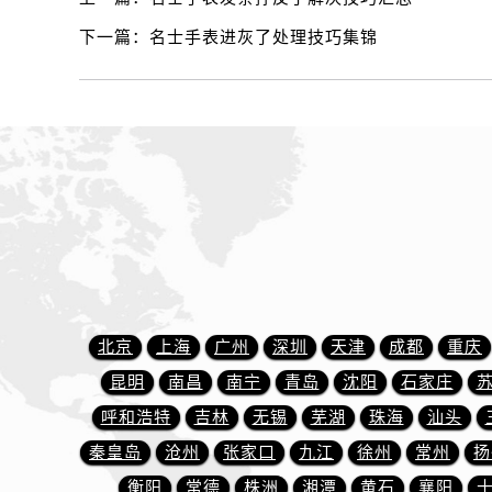
内蒙古自治区包头市青山区幸福路甲
下一篇：
名士手表进灰了处理技巧集锦
内蒙古自治区赤峰市红山区哈达街名
内蒙古自治区鄂尔多斯市东胜区伊金
内蒙古自治区呼伦贝尔市海拉尔区中
内蒙古自治区通辽市科尔沁区明仁大
内蒙古自治区乌海市海勃湾区人民南
内蒙古自治区乌兰察布市集宁区恩和
内蒙古自治区锡林郭勒盟市锡林浩特
内蒙古自治区兴安盟市乌兰浩特市兴
山西省大同市平城区迎宾街名士售后
山西省晋城市城区黄华街名士售后服
山西省晋中市榆次区顺城街名士售后
北京
上海
广州
深圳
天津
成都
重庆
山西省临汾市尧都区解放路名士售后
昆明
南昌
南宁
青岛
沈阳
石家庄
山西省吕梁市离石区永宁中路与建设
呼和浩特
吉林
无锡
芜湖
珠海
汕头
山西省朔州市朔城区怡西路与鄯阳西
秦皇岛
沧州
张家口
九江
徐州
常州
扬
山西省忻州市忻府区和平东街与七一
衡阳
常德
株洲
湘潭
黄石
襄阳