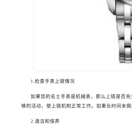
温州市鹿城区锦绣路1067号置信广场
哈尔滨市道里区友谊西路600号富力中
大连市中山区人民路15号国际金融大
佛山市禅城区季华五路57号万科金融中
东莞市东城街道鸿福东路1号民盈国贸
无锡市梁溪区人民中路139号恒隆广场
南通市崇川区工农路57号圆融广场写字
苏州市苏州工业园区星港街199号苏州
武汉市江汉区解放大道686号世界贸易
南宁市青秀区金湖路59号地王大厦12
1.检查手表上链情况
合肥市蜀山区潜山路111号万象城华润
泉州市丰泽区宝洲路729号浦西万达中
如果您的名士手表是机械表，那么上链是否充
青岛市南区山东路6号华润大厦B座2
够的活动，使上链机制正常工作。如果长时间未佩
烟台市芝罘区胜利路139号万达金融中
长春市朝阳区西安大路727号中银大厦
2.清洁和保养
贵阳市南明区都司高架桥路33号亨特