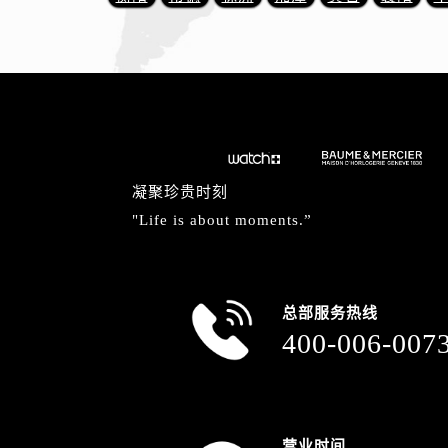
山西省阳泉市郊区平阳东街与新城大
山西省运城市盐湖区河东街名士售后
山西省长治市潞州区英雄中路名士售
山西省太原市迎泽区迎泽街道解放路
天津市和平区赤峰道136号天津国际金
安徽省安庆市迎江区人民路名士售后
安徽省蚌埠市蚌山区淮河路名士售后
凝聚珍贵时刻
安徽省亳州市谯城区魏武大道名士售
"Life is about moments.”
安徽省池州市贵池区长江路名士售后
安徽省滁州市琅琊区南谯北路名士售
安徽省阜阳市颍州区颍州北路名士售
总部服务热线
安徽省淮北市相山区淮海路名士售后
400-006-007
安徽省淮南市田家庵区国庆中路名士
安徽省黄山市屯溪区黄山西路名士售
安徽省六安市金安区解放中路名士售
安徽省马鞍山市雨山区湖南西路名士
营业时间