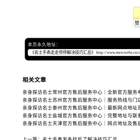
辽宁省丹东市振兴区七经街名士售后
辽宁省抚顺市新抚区东一路名士售后
辽宁省阜新市海州区解放大街名士售
赞
辽宁省葫芦岛市连山区中央路名士售
辽宁省锦州市古塔区中央大街名士售
本页永久地址：
辽宁省辽阳市白塔区新运大街名士售
辽宁省盘锦市兴隆台区石油大街名士
辽宁省铁岭市银州区南马路名士售后
辽宁省营口市站前区市府路与渤海大
相关文章
辽宁省沈阳市沈河区中街路137号亨
辽宁省沈阳市沈河区中街路83号亨
北京市朝阳区建国门外大街甲6号华熙
北京市东城区东长安街1号王府井东方
河北省保定市竞秀区朝阳北大街北国
内蒙古自治区阿拉善盟市左旗土尔扈
内蒙古自治区巴彦淖尔市临河区新华
上一篇：
名士手表发条拧反了解决技巧汇总