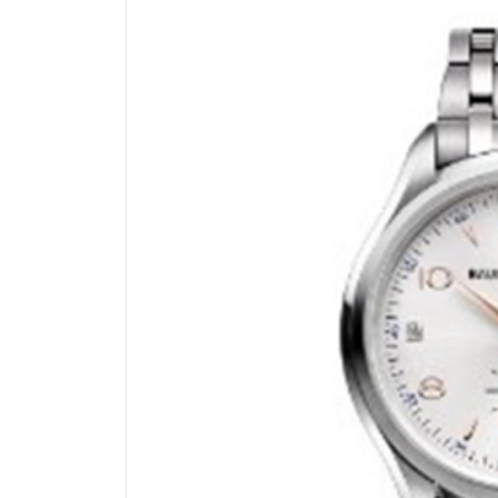
南昌市红谷滩新区红谷中大道998号
济南市历下区经十路11111号华润中
广州市天河区天河路230号万菱汇国
广州市越秀区环市东路371-375号
深圳市罗湖区深南东路5001号华润大
惠州市惠城区江北文昌一路7号华贸大
厦门市思明区湖滨东路95号华润大厦写
福州市鼓楼区五四路128-1号恒力城
成都市锦江区人民东路6号SAC东原中
重庆市江北区观音桥步行街2号融恒时
长沙市芙蓉区定王台街道建湘路393
郑州市二七区铭功路10号华润大厦写字
太原市迎泽区解放路15号亨得利名
沈阳市沈河区中街路137号亨得利名
沈阳市沈河区中街路83号亨得利名
乌鲁木齐市天山区红山路26号时代广场