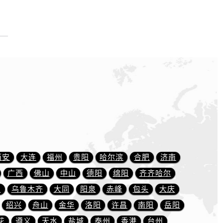
西安
大连
福州
贵阳
哈尔滨
合肥
济南
广西
佛山
中山
德阳
绵阳
齐齐哈尔
川
乌鲁木齐
大同
阳泉
赤峰
包头
大庆
绍兴
舟山
金华
洛阳
许昌
南阳
岳阳
花
遵义
天水
盐城
泰州
香港
台州