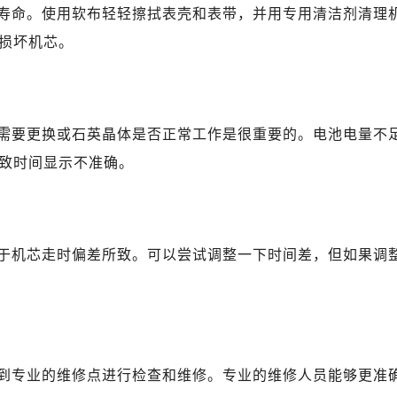
广场写字楼10层06室（需提前预约）
寿命。使用软布轻轻擦拭表壳和表带，并用专用清洁剂清理
心写字楼B座13层07室（需提前预约）
损坏机芯。
安国际中心E座6楼10室（需提前预约）
B座17层1707室（需提前预约）
写字楼A座10层1002室（需提前预约）
心东1幢20楼2002室（需提前预约）
需要更换或石英晶体是否正常工作是很重要的。电池电量不
街70号华润万象城写字楼（鄂尔多斯大厦）23层2326室（需
致时间显示不准确。
州中心写字楼21层2102室（需提前预约）
国际金融中心写字楼20层01室（需提前预约）
士售后服务中心（需提前预约）
于机芯走时偏差所致。可以尝试调整一下时间差，但如果调
后服务中心（需提前预约）
后服务中心（需提前预约）
后服务中心（需提前预约）
售后服务中心（需提前预约）
售后服务中心（需提前预约）
到专业的维修点进行检查和维修。专业的维修人员能够更准
售后服务中心（需提前预约）