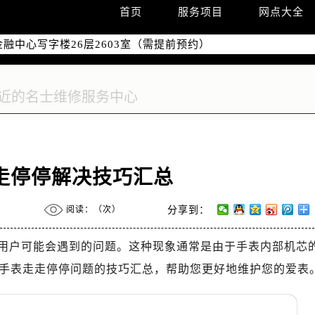
字楼W3座6层602室（需提前预约）
首页
服务项目
网点大全
国际中心写字楼D座11层1102室（需提前预约）
融中心写字楼26层2603室（需提前预约）
2座37层3705室（需提前预约）
际广场写字楼8层806室（需提前预约）
南京中心写字楼22层C1-1室（需提前预约）
中心写字楼5号楼10层1008室（需提前预约）
FC国际金融中心写字楼35层3508室（需提前预约）
楼1号楼18层1803室（需提前预约）
走停停解决技巧汇总
字楼1号楼16层1604室（需提前预约）
务中心东塔写字楼（华润万象城）17层1706室（需提前预约）
阅读：（
次）
分享到：
场办公楼20层2009室（需提前预约）
写字楼A座5层503-5室（需提前预约）
用户可能会遇到的问题。这种现象通常是由于手表内部机芯
广场写字楼4号楼22层2209室（需提前预约）
手表走走停停问题的技巧汇总，帮助您更好地维护您的爱表
际中心写字楼8层805室（需提前预约）
易中心写字楼A座13层1304室（需提前预约）