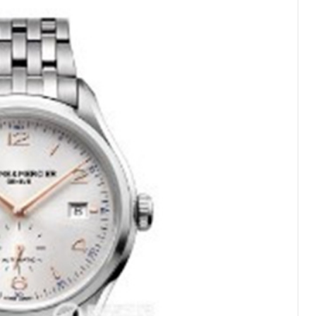
绿地双子塔（中央广场）A1座办公楼14层07室（需提前预约）
心写字楼（万象城）15层1508室（需提前预约）
际中心写字楼A塔7层704室（需提前预约）
世界贸易中心大厦南塔写字楼15层07室（需提前预约）
厦写字楼17层1701室（需提前预约）
厦写字楼1座30层05室（需提前预约）
字楼B座11层1104室（需提前预约）
写字楼15层03室（需提前预约）
心写字楼24层2406B室（需提前预约）
代广场写字楼9层902室（需提前预约）
号世茂环球金融中心写字楼（芙蓉广场）10层13室（需提前预约
楼29层2905室（需提前预约）
表服务中心（品牌授权店）3层整层（需提前预约）
表服务中心（品牌授权店）1层整层（需提前预约）
表服务中心（品牌授权店）1层整层（需提前预约）
（CCMALL）C座17层17-B（需提前预约）