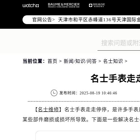
北京市东城区东长安街1号东方广场写
北京市朝阳区建国门外大街甲6号华熙
官网公告>
天津市和平区赤峰道136号天津国际金
上海市徐汇区虹桥路3号港汇中心写字楼
上海市黄浦区南京东路299号宏伊国
南京市秦淮区中山南路1号（新街口）
常州市新北区龙锦路1590号现代传媒
当前位置：
首页
>
新闻/知识/问答
>
名士知识
>
徐州市鼓楼区淮海东路29号苏宁广场I
扬州市邗江区国展路29号星耀天地写字
名士手表走
盐城市盐都区世纪大道5号盐城金融城写
泰州市海陵区永定东路399号置地商
发布时间：2025-08-19 10:46:46
宁波市江北区大闸南路500号来福士广
杭州市上城区钱江路1366号华润大厦
【
名士维修
】名士手表走走停停，是许多手表
金华市金东区东市南街777号金华万达
某些部件磨损或损坏所导致。下面是一些解决名士
绍兴市越城区胜利东路379号世茂天
嘉兴市南湖区广益路705号嘉兴世界贸