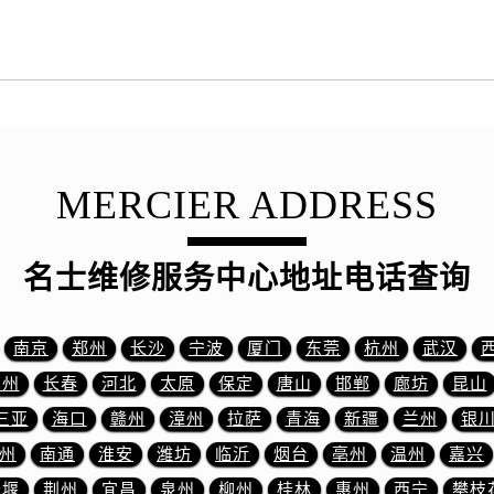
3号王府井百货名表维修名士售后服务中心（需提前预约）
士售后服务中心（需提前预约）
霍洛街名士售后服务中心（需提前预约）
央街名士售后服务中心（需提前预约）
街名士售后服务中心（需提前预约）
路名士售后服务中心（需提前预约）
MERCIER ADDRESS
大街名士售后服务中心（需提前预约）
市光明街与额尔敦路交叉口名士售后服务中心（需提前预约）
安大街名士售后服务中心（需提前预约）
名士维修服务中心地址电话查询
服务中心（需提前预约）
务中心（需提前预约）
服务中心（需提前预约）
南京
郑州
长沙
宁波
厦门
东莞
杭州
武汉
服务中心（需提前预约）
苏州
长春
河北
太原
保定
唐山
邯郸
廊坊
昆山
街交叉口名士售后服务中心（需提前预约）
三亚
海口
赣州
漳州
拉萨
青海
新疆
兰州
银
街交汇处名士售后服务中心（需提前预约）
州
南通
淮安
潍坊
临沂
烟台
亳州
温州
嘉兴
南路交叉口名士售后服务中心（需提前预约）
十堰
荆州
宜昌
泉州
柳州
桂林
惠州
西宁
攀枝