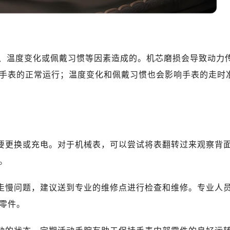
中心T1写字楼9层907室（需提前预约）
写字楼1座11层1104室（需提前预约）
楼16层1603室（需提前预约）
中心办公楼C座22层08室（需提前预约）
、温度变化或佩戴习惯等因素造成的。机芯磨损会导致动力
大厦38层09室（需提前预约）
手表的正常运行；温度变化和佩戴习惯也会影响手表的走时
楼1224室（需提前预约）
大厦B座12楼03室（需提前预约）
心写字楼A座7楼709室（需提前预约）
2层04室（需提前预约）
心A座907室（需提前预约）
需要更换或充电。对于机械表，可以尝试将表翻转过来观察背
A座(旺进大厦)18层09室（需提前预约）
。
国际金融中心14楼14D（需提前预约）
广场写字楼10层06室（需提前预约）
表走慢问题，建议送到专业的维修点进行检查和维修。专业人
心写字楼B座13层07室（需提前预约）
零件。
安国际中心E座6楼10室（需提前预约）
B座17层1707室（需提前预约）