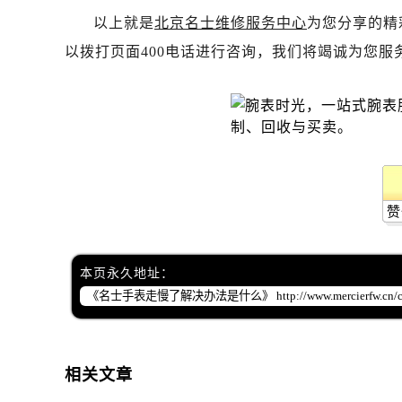
吉林省白城市洮北区明仁南街名士售
以上就是
北京名士维修服务中心
为您分享的精
吉林省白山市浑江区浑江大街名士售
以拨打页面400电话进行咨询，我们将竭诚为您服
吉林省吉林市船营区河南街名士售后
吉林省辽源市龙山区人民大街名士售
吉林省梅河口市新华街道梅河大街名
吉林省四平市铁东区紫气大路与南九
吉林省松原市宁江区五环大街名士售
吉林省通化市东昌区环通乡江南大街
吉林省延边市延吉市解放路名士售后
赞
辽宁省鞍山市铁东区站前街名士售后
辽宁省本溪市平山区胜利路名士售后
本页永久地址：
辽宁省朝阳市双塔区新华路名士售后
辽宁省丹东市振兴区七经街名士售后
辽宁省抚顺市新抚区东一路名士售后
辽宁省阜新市海州区解放大街名士售
相关文章
辽宁省葫芦岛市连山区中央路名士售