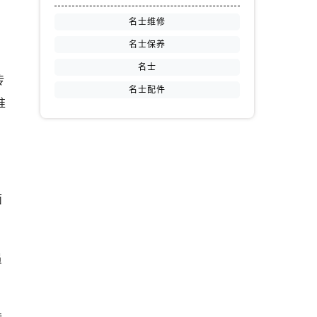
名士维修
名士保养
名士
传
名士配件
准
面
员