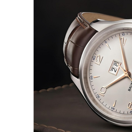
深圳市罗湖区深南东路5001号华润大
惠州市惠城区江北文昌一路7号华贸大
厦门市思明区湖滨东路95号华润大厦写
福州市鼓楼区五四路128-1号恒力城
成都市锦江区人民东路6号SAC东原中
重庆市江北区观音桥步行街2号融恒时
长沙市芙蓉区定王台街道建湘路393
郑州市二七区铭功路10号华润大厦写字
太原市迎泽区解放路15号亨得利名
沈阳市沈河区中街路137号亨得利名
沈阳市沈河区中街路83号亨得利名
乌鲁木齐市天山区红山路26号时代广场
温州市鹿城区锦绣路1067号置信广场
哈尔滨市道里区友谊西路600号富力中
大连市中山区人民路15号国际金融大
佛山市禅城区季华五路57号万科金融中