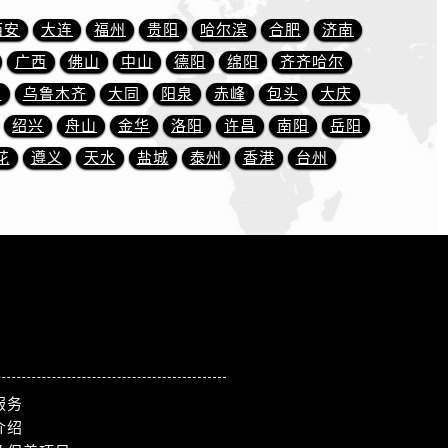
西安
大连
福州
贵阳
哈尔滨
合肥
济南
广西
佛山
中山
德阳
绵阳
齐齐哈尔
川
乌鲁木齐
大同
阳泉
赤峰
包头
大庆
绍兴
舟山
金华
洛阳
许昌
南阳
岳阳
花
遵义
天水
盐城
泰州
香港
台州
服务
）
介绍