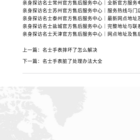
辽宁省锦州市古塔区中央大街名士售
辽宁省辽阳市白塔区新运大街名士售
辽宁省盘锦市兴隆台区石油大街名士
辽宁省铁岭市银州区南马路名士售后
辽宁省营口市站前区市府路与渤海大
辽宁省沈阳市沈河区中街路137号亨
上一篇：
名士手表摔坏了怎么解决
辽宁省沈阳市沈河区中街路83号亨
下一篇：
名士手表脏了处理办法大全
北京市朝阳区建国门外大街甲6号华熙
北京市东城区东长安街1号王府井东方
河北省保定市竞秀区朝阳北大街北国
内蒙古自治区阿拉善盟市左旗土尔扈
内蒙古自治区巴彦淖尔市临河区新华
内蒙古自治区包头市青山区幸福路甲
内蒙古自治区赤峰市红山区哈达街名
内蒙古自治区鄂尔多斯市东胜区伊金
内蒙古自治区呼伦贝尔市海拉尔区中