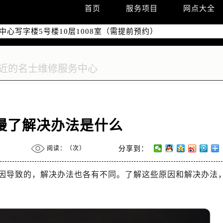
际广场写字楼8层806室（需提前预约）
首页
服务项目
网点大全
南京中心写字楼22层C1-1室（需提前预约）
中心写字楼5号楼10层1008室（需提前预约）
FC国际金融中心写字楼35层3508室（需提前预约）
楼1号楼18层1803室（需提前预约）
字楼1号楼16层1604室（需提前预约）
务中心东塔写字楼（华润万象城）17层1706室（需提前预约）
场办公楼20层2009室（需提前预约）
写字楼A座5层503-5室（需提前预约）
慢了解决办法是什么
广场写字楼4号楼22层2209室（需提前预约）
际中心写字楼8层805室（需提前预约）
阅读：（
次）
分享到：
易中心写字楼A座13层1304室（需提前预约）
绿地双子塔（中央广场）A1座办公楼14层07室（需提前预约）
因导致的，解决办法也各有不同。了解这些原因和解决办法
心写字楼（万象城）15层1508室（需提前预约）
际中心写字楼A塔7层704室（需提前预约）
世界贸易中心大厦南塔写字楼15层07室（需提前预约）