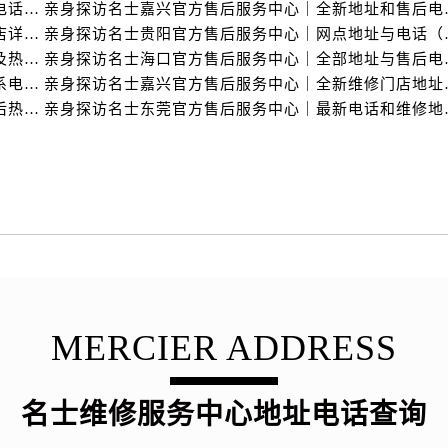
后服务中心（需提前预约）
亲身探访名士常州官方售后服务中心｜全新官方服务电话与地址（2026年7月最新）
亲身探访名士嘉兴官
亲身探访名士苏州官方售后服务中心｜服务热线与门店详细地址（2026年7月最新）
亲身探访名士贵阳官
后服务中心（需提前预约）
亲身探访名士泰州官方售后服务中心｜最新网点地址及热线（2026年7月最新）
亲身探访名士海口官
售后服务中心（需提前预约）
亲身探访名士盐城官方售后服务中心｜完整地址与联系电话（2026年7月最新）
亲身探访名士嘉兴官方
服务中心（需提前预约）
亲身探访名士天津官方售后服务中心｜网点地址及售后热线（2026年7月最新）
亲身探访名士东莞官
街交叉口名士售后服务中心（需提前预约）
得利名表维修授权店1楼名士售后服务中心（需提前预约）
得利名表维修授权店1楼名士售后服务中心（需提前预约）
国际中心D座11层1102室名士售后服务中心（需提前预约）
广场W3座6层602室名士售后服务中心（需提前预约）
先天下名士售后服务中心（需提前预约）
特大街名士售后服务中心（需提前预约）
街名士售后服务中心（需提前预约）
MERCIER ADDRESS
3号王府井百货名表维修名士售后服务中心（需提前预约）
士售后服务中心（需提前预约）
霍洛街名士售后服务中心（需提前预约）
名士维修服务中心地址电话查询
央街名士售后服务中心（需提前预约）