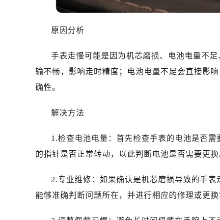
东莞市东城街道鸿福东路1号民盈国贸
无锡市梁溪区人民中路139号恒隆广场
原因分析
南通市崇川区工农路57号圆融广场写字
苏州市苏州工业园区星港街199号苏州
手表走慢可能是因为机芯磨损、电池电量不足
武汉市江汉区解放大道686号世界贸易
输不畅，影响走时精度；电池电量不足会直接影响
南宁市青秀区金湖路59号地王大厦12
合肥市蜀山区潜山路111号万象城华润
确性。
泉州市丰泽区宝洲路729号浦西万达中
解决方法
青岛市南区山东路6号华润大厦B座2
烟台市芝罘区胜利路139号万达金融中
1.检查电池电量：首先检查手表的电池是否
长春市朝阳区西安大路727号中银大厦
的指针是否正常转动，以此判断电池是否需要更换
贵阳市南明区都司高架桥路33号亨特
昆明市盘龙区北京路928号同德昆明
2.专业维修：如果确认是机芯磨损导致的手
石家庄市长安区中山东路39号勒泰中
能够准确判断问题所在，并进行相应的修理或更换
西安市碑林区南关正街88号华侨城长
海口市龙华区金贸东路5号海口华润大厦