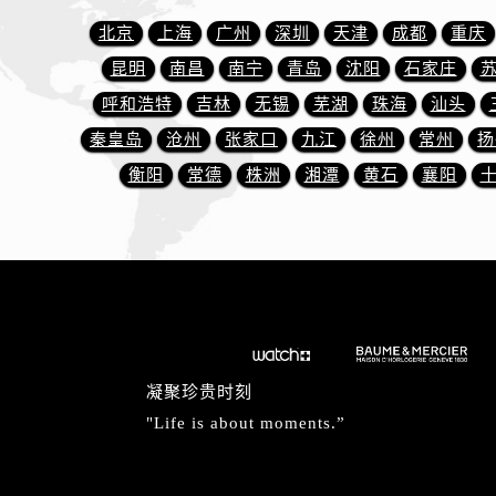
内蒙古自治区通辽市科尔沁区明仁大
北京
上海
广州
深圳
天津
成都
重庆
内蒙古自治区乌海市海勃湾区人民南
昆明
南昌
南宁
青岛
沈阳
石家庄
内蒙古自治区乌兰察布市集宁区恩和
内蒙古自治区锡林郭勒盟市锡林浩特
呼和浩特
吉林
无锡
芜湖
珠海
汕头
内蒙古自治区兴安盟市乌兰浩特市兴
秦皇岛
沧州
张家口
九江
徐州
常州
扬
山西省大同市平城区迎宾街名士售后
衡阳
常德
株洲
湘潭
黄石
襄阳
山西省晋城市城区黄华街名士售后服
山西省晋中市榆次区顺城街名士售后
山西省临汾市尧都区解放路名士售后
山西省吕梁市离石区永宁中路与建设
山西省朔州市朔城区怡西路与鄯阳西
山西省忻州市忻府区和平东街与七一
山西省阳泉市郊区平阳东街与新城大
凝聚珍贵时刻
山西省运城市盐湖区河东街名士售后
"Life is about moments.”
山西省长治市潞州区英雄中路名士售
山西省太原市迎泽区迎泽街道解放路