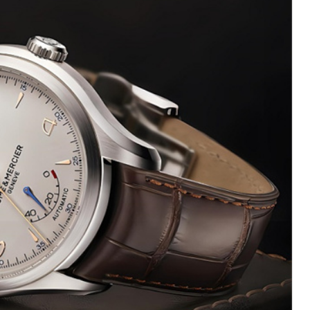
厦写字楼17层1701室（需提前预约）
厦写字楼1座30层05室（需提前预约）
字楼B座11层1104室（需提前预约）
写字楼15层03室（需提前预约）
心写字楼24层2406B室（需提前预约）
代广场写字楼9层902室（需提前预约）
号世茂环球金融中心写字楼（芙蓉广场）10层13室（需提前预约
楼29层2905室（需提前预约）
表服务中心（品牌授权店）3层整层（需提前预约）
表服务中心（品牌授权店）1层整层（需提前预约）
表服务中心（品牌授权店）1层整层（需提前预约）
（CCMALL）C座17层17-B（需提前预约）
10层1015室（需提前预约）
心T2座写字楼29层03室（需提前预约）
厦7层G室（需提前预约）
心C座12层1205室（需提前预约）