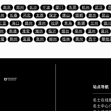
街名士售后服务中心（需提前预约）
南京
郑州
长沙
宁波
厦门
东莞
杭州
武汉
路名士售后服务中心（需提前预约）
苏州
长春
河北
太原
保定
唐山
邯郸
廊坊
昆山
大街名士售后服务中心（需提前预约）
市光明街与额尔敦路交叉口名士售后服务中心（需提前预约）
三亚
海口
赣州
漳州
拉萨
青海
新疆
兰州
银
安大街名士售后服务中心（需提前预约）
州
南通
淮安
潍坊
临沂
烟台
亳州
温州
嘉兴
服务中心（需提前预约）
十堰
荆州
宜昌
泉州
柳州
桂林
惠州
西宁
攀枝
务中心（需提前预约）
服务中心（需提前预约）
服务中心（需提前预约）
街交叉口名士售后服务中心（需提前预约）
街交汇处名士售后服务中心（需提前预约）
南路交叉口名士售后服务中心（需提前预约）
道交叉口名士售后服务中心（需提前预约）
站点导航
服务中心（需提前预约）
后服务中心（需提前预约）
名士在线
15号亨得利名表维修授权店3楼名士售后服务中心（需提前预约
名士中心