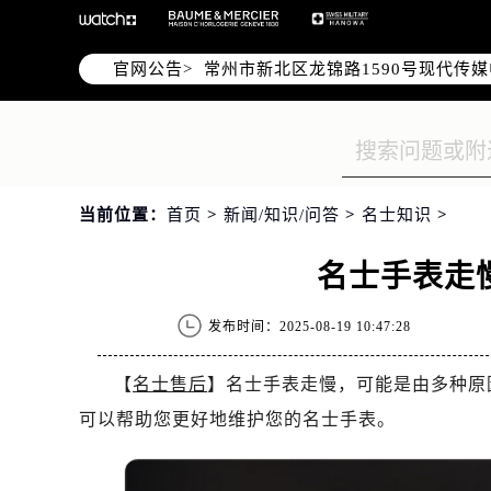
上海市黄浦区南京东路299号宏伊国
南京市秦淮区中山南路1号（新街口）
官网公告>
常州市新北区龙锦路1590号现代传媒
徐州市鼓楼区淮海东路29号苏宁广场I
扬州市邗江区国展路29号星耀天地写字
盐城市盐都区世纪大道5号盐城金融城写
泰州市海陵区永定东路399号置地商
当前位置：
首页
>
新闻/知识/问答
>
名士知识
>
宁波市江北区大闸南路500号来福士广
杭州市上城区钱江路1366号华润大厦
名士手表走
金华市金东区东市南街777号金华万达
绍兴市越城区胜利东路379号世茂天
发布时间：2025-08-19 10:47:28
嘉兴市南湖区广益路705号嘉兴世界贸
南昌市红谷滩新区红谷中大道998号
【
名士售后
】名士手表走慢，可能是由多种原
济南市历下区经十路11111号华润中
可以帮助您更好地维护您的名士手表。
广州市天河区天河路230号万菱汇国
广州市越秀区环市东路371-375号