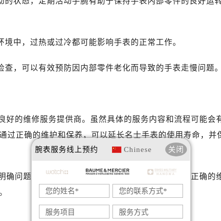
不动的状态，定期活动手腕有助于保持手表内部零件的良好运
写字楼A座10层1002室（需提前预约）
心东1幢20楼2002室（需提前预约）
街70号华润万象城写字楼（鄂尔多斯大厦）23层2326室（需
度环境中，过热或过冷都可能影响手表的正常工作。
州中心写字楼21层2102室（需提前预约）
国际金融中心写字楼20层01室（需提前预约）
和检查，可以有效预防因内部零件老化而导致的手表走慢问题
士售后服务中心（需提前预约）
后服务中心（需提前预约）
后服务中心（需提前预约）
后服务中心（需提前预约）
良好的维修服务提供商。虽然具体的服务内容和流程可能会
售后服务中心（需提前预约）
通过正确的维护和保养，可以延长名士手表的使用寿命，并
售后服务中心（需提前预约）
腕表服务
线上预约
Chinese
关闭
售后服务中心（需提前预约）
士售后服务中心（需提前预约）
明确问题的具体原因，并采取相应的解决措施。通过正确的
士售后服务中心（需提前预约）
。
路交叉口名士售后服务中心（需提前预约）
后服务中心（需提前预约）