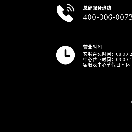
天津市和平区赤峰道136号天津国际金
总部服务热线
安徽省安庆市迎江区人民路名士售后
400-006-007
安徽省蚌埠市蚌山区淮河路名士售后
安徽省亳州市谯城区魏武大道名士售
安徽省池州市贵池区长江路名士售后
安徽省滁州市琅琊区南谯北路名士售
营业时间
安徽省阜阳市颍州区颍州北路名士售
客服在线时间：08:00-2
中心营业时间：09:00-1
安徽省淮北市相山区淮海路名士售后
客服及中心节假日不休
安徽省淮南市田家庵区国庆中路名士
安徽省黄山市屯溪区黄山西路名士售
安徽省六安市金安区解放中路名士售
安徽省马鞍山市雨山区湖南西路名士
安徽省宿州市埇桥区人民中路名士售
安徽省铜陵市铜官区石城大道名士售
安徽省芜湖市镜湖区中山路步行街名
安徽省宣城市宣州区叠嶂西路名士售