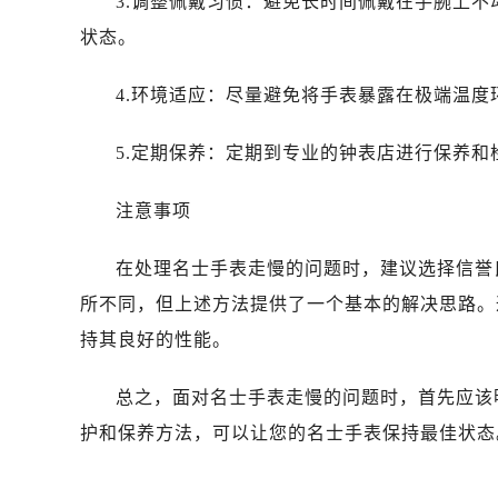
3.调整佩戴习惯：避免长时间佩戴在手腕上
唐山市路南区新华东道100号万达广场
状态。
台州市椒江区东海大道1800号腾达中
内蒙古自治区呼和浩特市玉泉区大学西
4.环境适应：尽量避免将手表暴露在极端温
甘肃省兰州市七里河区西津西路16号兰
重庆市解放碑渝中区民权路28号英利
5.定期保养：定期到专业的钟表店进行保养
黑龙江省大庆市萨尔图区会战大街名
黑龙江省鹤岗市向阳区红军路名士售
注意事项
黑龙江省黑河市爱辉区中央街名士售
黑龙江省鸡西市鸡冠区红军路名士售
在处理名士手表走慢的问题时，建议选择信誉
黑龙江省佳木斯市向阳区长安路名士
所不同，但上述方法提供了一个基本的解决思路。
黑龙江省牡丹江市东安区太平路名士
持其良好的性能。
黑龙江省七台河市桃山区大同街名士
黑龙江省齐齐哈尔市龙沙区龙华路名
总之，面对名士手表走慢的问题时，首先应该
黑龙江省双鸭山市尖山区新兴大街名
护和保养方法，可以让您的名士手表保持最佳状态
黑龙江省绥化市北林区新华街与康庄
黑龙江省伊春市伊美区通河路名士售