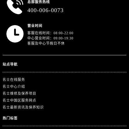
总部服务热线
山东省威海市环翠区新威海路89号振华商厦一楼名表维修名士售后服务中心（需提前预约）
400-006-0073
山东省潍坊市奎文区东风东街名士售后服务中心（需提前预约）
山东省枣庄市滕州市北辛路与善国路交叉口名士售后服务中心（需提前预约）
营业时间
山东省淄博市张店区金晶大道名士售后服务中心（需提前预约）
客服在线时间：08:00-22:00
上海市黄浦区南京东路299号宏伊国际广场写字楼8层806室名士售后服务中心（需提前预约）
中心营业时间：09:00-19:30
上海市徐汇区虹桥路3号港汇中心2座37层3705室名士售后服务中心（需提前预约）
客服及中心节假日不休
浙江省杭州市上城区钱江路1366号华润大厦A座5层503-5室名士售后服务中心（需提前预约）
浙江省湖州市吴兴区劳动路名士售后服务中心（需提前预约）
站点导航
浙江省嘉兴市南湖区广益路705号嘉兴世界贸易中心A座13层1304室名士售后服务中心（需提前预约）
浙江省金华市金东区东市南街777号金华万达广场4号楼22楼2209室名士售后服务中心（需提前预约）
名士在线服务
浙江省丽水市莲都区解放街名士售后服务中心（需提前预约）
名士中心介绍
浙江省宁波市江北区大闸南路500号来福士广场办公楼20层2009室名士售后服务中心（需提前预约）
名士维修及保养项目
浙江省衢州市柯城区上街名士售后服务中心（需提前预约）
名士中国区服务网点
浙江省绍兴市越城区胜利东路379号世茂天际中心写字楼8层805室名士售后服务中心（需提前预约）
名士最新资讯及保养知识
浙江省舟山市定海区解放东路名士售后服务中心（需提前预约）
热门标签
澳门特别行政区大堂区议事亭前地（新马路）名士售后服务中心（需提前预约）