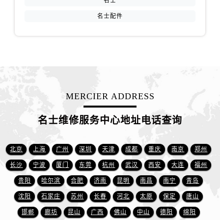
名士
福建省莆田市城厢区霞林街道荔华东大道名士售后服务中心（需提前预约）
名士配件
福建省三明市三元区东乾二路名士售后服务中心（需提前预约）
福建省漳州市龙文区步港路名士售后服务中心（需提前预约）
江苏省常州市新北区龙锦路1590号现代传媒中心5号楼10层1008室名士售后服务中心（需提前预约）
江苏省淮安市清江浦区淮海北路名士售后服务中心（需提前预约）
江苏省连云港市海州区通灌北路名士售后服务中心（需提前预约）
江苏省南京市秦淮区中山南路1号南京中心22层22-C1-C3室名士售后服务中心（需提前预约）
MERCIER ADDRESS
江苏省宿迁市宿城区西湖路名士售后服务中心（需提前预约）
江苏省泰州市海陵区永定东路399号置地商务中心东塔（华润万象城）17层1706室名士售后服务中心（需提前预约）
名士维修服务中心地址电话查询
江苏省徐州市鼓楼区淮海东路29号苏宁广场IFC国际金融中心35层3508室名士售后服务中心（需提前预约）
江苏省盐城市盐都区世纪大道5号盐城金融城写字楼1号楼16层1604室名士售后服务中心（需提前预约）
北京
上海
广州
深圳
天津
成都
重庆
南京
郑州
江苏省扬州市邗江区国展路29号星耀天地写字楼1号楼18层1803室名士售后服务中心（需提前预约）
长沙
宁波
厦门
东莞
杭州
武汉
西安
大连
福州
江苏省镇江市京口区中山东路名士售后服务中心（需提前预约）
贵阳
哈尔滨
合肥
济南
昆明
南昌
南宁
青岛
江西省抚州市临川区赣东大道名士售后服务中心（需提前预约）
江西省赣州市章贡区文清路名士售后服务中心（需提前预约）
沈阳
石家庄
苏州
长春
河北
太原
保定
唐山
江西省吉安市吉州区井冈山大道名士售后服务中心（需提前预约）
邯郸
廊坊
昆山
广西
佛山
中山
德阳
绵阳