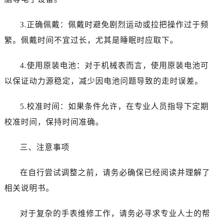
甘肃省兰州市七里河区西津西路16号兰州中心写字楼21层2102室（需提前预约）
重庆市解放碑渝中区民权路28号英利国际金融中心写字楼20层01室（需提前预约）
3.正确佩戴：佩戴时避免剧烈运动或拉把操作过于频
黑龙江省大庆市萨尔图区会战大街名士售后服务中心（需提前预约）
繁。佩戴时间不宜过长，尤其是睡眠时应取下。
黑龙江省鹤岗市向阳区红军路名士售后服务中心（需提前预约）
黑龙江省黑河市爱辉区中央街名士售后服务中心（需提前预约）
4.使用原装电池：对于机械表而言，使用原装电池可
黑龙江省鸡西市鸡冠区红军路名士售后服务中心（需提前预约）
以保证动力源稳定，减少因电池问题导致的走时误差。
黑龙江省佳木斯市向阳区长安路名士售后服务中心（需提前预约）
黑龙江省牡丹江市东安区太平路名士售后服务中心（需提前预约）
5.校准时间：如果条件允许，在专业人员指导下定期
黑龙江省七台河市桃山区大同街名士售后服务中心（需提前预约）
校准时间，保持时间准确。
黑龙江省齐齐哈尔市龙沙区龙华路名士售后服务中心（需提前预约）
黑龙江省双鸭山市尖山区新兴大街名士售后服务中心（需提前预约）
三、注意事项
黑龙江省绥化市北林区新华街与康庄路交叉口名士售后服务中心（需提前预约）
黑龙江省伊春市伊美区通河路名士售后服务中心（需提前预约）
在自行尝试调整之前，请务必确保已经阅读并理解了
吉林省白城市洮北区明仁南街名士售后服务中心（需提前预约）
相关说明书。
吉林省白山市浑江区浑江大街名士售后服务中心（需提前预约）
吉林省吉林市船营区河南街名士售后服务中心（需提前预约）
对于复杂的手表维修工作，请务必寻求专业人士的帮