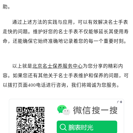
吉林省辽源市龙山区人民大街名士售后服务中心（需提前预约）
助。
吉林省梅河口市新华街道梅河大街名士售后服务中心（需提前预约）
吉林省四平市铁东区紫气大路与南九经街交汇处名士售后服务中心（需提前预约）
通过上述方法的实践与应用，可以有效解决名士手表
吉林省松原市宁江区五环大街名士售后服务中心（需提前预约）
走快的问题。维护好您的名士手表不仅能够延长其使用寿
吉林省通化市东昌区环通乡江南大街名士售后服务中心（需提前预约）
命，还能确保它始终准确地记录着您的每一个重要时刻。
吉林省延边市延吉市解放路名士售后服务中心（需提前预约）
辽宁省鞍山市铁东区站前街名士售后服务中心（需提前预约）
辽宁省本溪市平山区胜利路名士售后服务中心（需提前预约）
以上就是
北京名士保养服务中心
为您分享的精彩内
辽宁省朝阳市双塔区新华路名士售后服务中心（需提前预约）
容。如果您还有其他关于名士手表维护和保养的问题，可
辽宁省丹东市振兴区七经街名士售后服务中心（需提前预约）
以拨打页面400电话进行咨询，我们将竭诚为您服务。
辽宁省抚顺市新抚区东一路名士售后服务中心（需提前预约）
辽宁省阜新市海州区解放大街名士售后服务中心（需提前预约）
辽宁省葫芦岛市连山区中央路名士售后服务中心（需提前预约）
辽宁省锦州市古塔区中央大街名士售后服务中心（需提前预约）
辽宁省辽阳市白塔区新运大街名士售后服务中心（需提前预约）
辽宁省盘锦市兴隆台区石油大街名士售后服务中心（需提前预约）