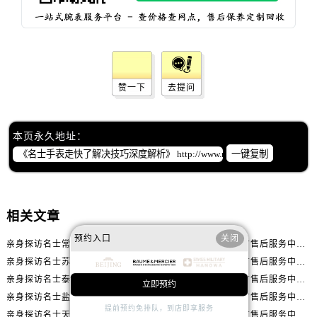
辽宁省铁岭市银州区南马路名士售后服务中心（需提前预约）
辽宁省营口市站前区市府路与渤海大街交叉口名士售后服务中心（需提前预约）
辽宁省沈阳市沈河区中街路137号亨得利名表维修授权店1楼名士售后服务中心（需提前预约）
辽宁省沈阳市沈河区中街路83号亨得利名表维修授权店1楼名士售后服务中心（需提前预约）
北京市朝阳区建国门外大街甲6号华熙国际中心D座11层1102室名士售后服务中心（需提前预约）
赞一下
去提问
北京市东城区东长安街1号王府井东方广场W3座6层602室名士售后服务中心（需提前预约）
河北省保定市竞秀区朝阳北大街北国先天下名士售后服务中心（需提前预约）
本页永久地址：
内蒙古自治区阿拉善盟市左旗土尔扈特大街名士售后服务中心（需提前预约）
一键复制
内蒙古自治区巴彦淖尔市临河区新华街名士售后服务中心（需提前预约）
内蒙古自治区包头市青山区幸福路甲3号王府井百货名表维修名士售后服务中心（需提前预约）
内蒙古自治区赤峰市红山区哈达街名士售后服务中心（需提前预约）
相关文章
内蒙古自治区鄂尔多斯市东胜区伊金霍洛街名士售后服务中心（需提前预约）
预约入口
关闭
内蒙古自治区呼伦贝尔市海拉尔区中央街名士售后服务中心（需提前预约）
亲身探访名士常州官方售后服务中心｜全新官方服务电话与地址（2026年7月最新）
亲身探访名士嘉兴官方售后服务中心｜全新地址和售后电话（2026年7月最新）
亲身探访名士苏州官方售后服务中心｜服务热线与门店详细地址（2026年7月最新）
亲身探访名士贵阳官方售后服务中心｜网点地址与电话（2026年7月最新）
内蒙古自治区通辽市科尔沁区明仁大街名士售后服务中心（需提前预约）
亲身探访名士泰州官方售后服务中心｜最新网点地址及热线（2026年7月最新）
亲身探访名士海口官方售后服务中心｜全部地址与售后电话（2026年7月最新）
内蒙古自治区乌海市海勃湾区人民南路名士售后服务中心（需提前预约）
立即预约
亲身探访名士盐城官方售后服务中心｜完整地址与联系电话（2026年7月最新）
亲身探访名士嘉兴官方售后服务中心｜全新维修门店地址及电话（2026年7月最新）
内蒙古自治区乌兰察布市集宁区恩和大街名士售后服务中心（需提前预约）
提前预约免排队，到店即享服务
亲身探访名士天津官方售后服务中心｜网点地址及售后热线（2026年7月最新）
亲身探访名士东莞官方售后服务中心｜最新电话和维修地址（2026年7月最新）