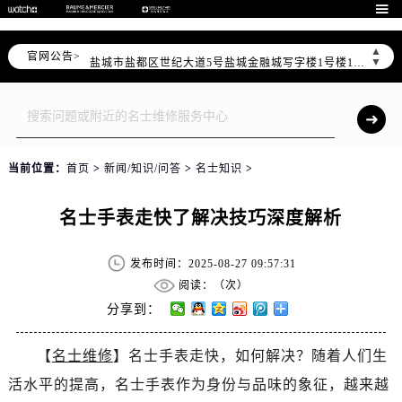
徐州市鼓楼区淮海东路29号苏宁广场IFC国际金融中心写字楼35层3508室（需提前预约）

扬州市邗江区国展路29号星耀天地写字楼1号楼18层1803室（需提前预约）
▲
官网公告>
盐城市盐都区世纪大道5号盐城金融城写字楼1号楼16层1604室（需提前预约）
▼
泰州市海陵区永定东路399号置地商务中心东塔写字楼（华润万象城）17层1706室（需提前预约）
宁波市江北区大闸南路500号来福士广场办公楼20层2009室（需提前预约）
杭州市上城区钱江路1366号华润大厦写字楼A座5层503-5室（需提前预约）
金华市金东区东市南街777号金华万达广场写字楼4号楼22层2209室（需提前预约）
当前位置：
首页
>
新闻/知识/问答
>
名士知识
>
绍兴市越城区胜利东路379号世茂天际中心写字楼8层805室（需提前预约）
嘉兴市南湖区广益路705号嘉兴世界贸易中心写字楼A座13层1304室（需提前预约）
名士手表走快了解决技巧深度解析
南昌市红谷滩新区红谷中大道998号绿地双子塔（中央广场）A1座办公楼14层07室（需提前预约）
济南市历下区经十路11111号华润中心写字楼（万象城）15层1508室（需提前预约）
发布时间：2025-08-27 09:57:31
广州市天河区天河路230号万菱汇国际中心写字楼A塔7层704室（需提前预约）
阅读：（
次）
广州市越秀区环市东路371-375号世界贸易中心大厦南塔写字楼15层07室（需提前预约）
分享到：
深圳市罗湖区深南东路5001号华润大厦写字楼17层1701室（需提前预约）
【
名士维修
】名士手表走快，如何解决？随着人们生
惠州市惠城区江北文昌一路7号华贸大厦写字楼1座30层05室（需提前预约）
活水平的提高，名士手表作为身份与品味的象征，越来越
厦门市思明区湖滨东路95号华润大厦写字楼B座11层1104室（需提前预约）