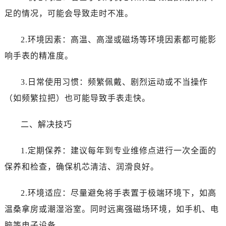
苏州市苏州工业园区星港街199号苏州中心办公楼C座22层08室（需提前预约）
足的情况，可能会导致走时不准。
武汉市江汉区解放大道686号世界贸易大厦38层09室（需提前预约）
南宁市青秀区金湖路59号地王大厦12楼1224室（需提前预约）
2.环境因素：高温、高湿或磁场等环境因素都可能影
合肥市蜀山区潜山路111号万象城华润大厦B座12楼03室（需提前预约）
响手表的精准度。
泉州市丰泽区宝洲路729号浦西万达中心写字楼A座7楼709室（需提前预约）
青岛市南区山东路6号华润大厦B座22层04室（需提前预约）
3.日常使用习惯：频繁佩戴、剧烈运动或不当操作
烟台市芝罘区胜利路139号万达金融中心A座907室（需提前预约）
（如频繁拉把）也可能导致手表走快。
长春市朝阳区西安大路727号中银大厦A座(旺进大厦)18层09室（需提前预约）
贵阳市南明区都司高架桥路33号亨特国际金融中心14楼14D（需提前预约）
二、解决技巧
昆明市盘龙区北京路928号同德昆明广场写字楼10层06室（需提前预约）
石家庄市长安区中山东路39号勒泰中心写字楼B座13层07室（需提前预约）
1.定期保养：建议每年到专业维修点进行一次全面的
西安市碑林区南关正街88号华侨城长安国际中心E座6楼10室（需提前预约）
保养和检查，确保机芯清洁、润滑良好。
海口市龙华区金贸东路5号海口华润大厦B座17层1707室（需提前预约）
唐山市路南区新华东道100号万达广场写字楼A座10层1002室（需提前预约）
2.环境适应：尽量避免将手表置于极端环境下，如高
台州市椒江区东海大道1800号腾达中心东1幢20楼2002室（需提前预约）
温桑拿房或潮湿浴室。同时远离强磁场环境，如手机、电
内蒙古自治区呼和浩特市玉泉区大学西街70号华润万象城写字楼（鄂尔多斯大厦）23层2326室（需提前预约）
脑等电子设备。