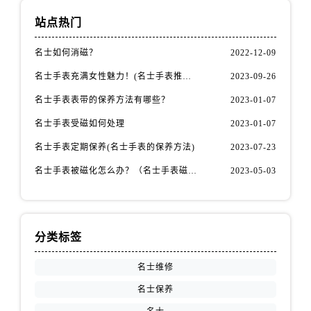
安徽省亳州市谯城区魏武大道名士售后服务中心（需提前预约）
站点热门
安徽省池州市贵池区长江路名士售后服务中心（需提前预约）
安徽省滁州市琅琊区南谯北路名士售后服务中心（需提前预约）
名士如何消磁？
2022-12-09
安徽省阜阳市颍州区颍州北路名士售后服务中心（需提前预约）
名士手表充满女性魅力！(名士手表推荐！)
2023-09-26
安徽省淮北市相山区淮海路名士售后服务中心（需提前预约）
名士手表表带的保养方法有哪些？
2023-01-07
安徽省淮南市田家庵区国庆中路名士售后服务中心（需提前预约）
安徽省黄山市屯溪区黄山西路名士售后服务中心（需提前预约）
名士手表受磁如何处理
2023-01-07
安徽省六安市金安区解放中路名士售后服务中心（需提前预约）
名士手表定期保养(名士手表的保养方法)
2023-07-23
安徽省马鞍山市雨山区湖南西路名士售后服务中心（需提前预约）
名士手表被磁化怎么办？（名士手表磁化处理方法）
2023-05-03
安徽省宿州市埇桥区人民中路名士售后服务中心（需提前预约）
安徽省铜陵市铜官区石城大道名士售后服务中心（需提前预约）
安徽省芜湖市镜湖区中山路步行街名士售后服务中心（需提前预约）
分类标签
安徽省宣城市宣州区叠嶂西路名士售后服务中心（需提前预约）
福建省龙岩市新罗区九一南路名士售后服务中心（需提前预约）
名士维修
福建省南平市建阳区人民西路名士售后服务中心（需提前预约）
名士保养
福建省宁德市蕉城区天湖东路名士售后服务中心（需提前预约）