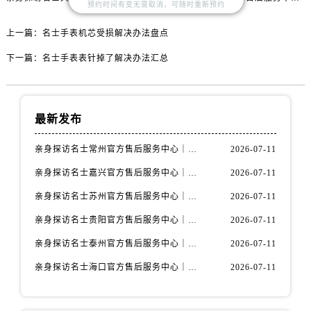
内蒙古自治区锡林郭勒盟市锡林浩特市光明街与额尔敦路交叉口名士售后服务中心（需提前预约）
预约时间有变无需取消，可随时重新预约
内蒙古自治区兴安盟市乌兰浩特市兴安大街名士售后服务中心（需提前预约）
上一篇：
名士手表机芯受损解决办法盘点
山西省大同市平城区迎宾街名士售后服务中心（需提前预约）
下一篇：
名士手表表针掉了解决办法汇总
山西省晋城市城区黄华街名士售后服务中心（需提前预约）
山西省晋中市榆次区顺城街名士售后服务中心（需提前预约）
山西省临汾市尧都区解放路名士售后服务中心（需提前预约）
最新发布
山西省吕梁市离石区永宁中路与建设街交叉口名士售后服务中心（需提前预约）
山西省朔州市朔城区怡西路与鄯阳西街交汇处名士售后服务中心（需提前预约）
亲身探访名士常州官方售后服务中心｜全新官方服务电话与地址（2026年7月最新）
2026-07-11
山西省忻州市忻府区和平东街与七一南路交叉口名士售后服务中心（需提前预约）
亲身探访名士嘉兴官方售后服务中心｜全新地址和售后电话（2026年7月最新）
2026-07-11
山西省阳泉市郊区平阳东街与新城大道交叉口名士售后服务中心（需提前预约）
亲身探访名士苏州官方售后服务中心｜服务热线与门店详细地址（2026年7月最新）
2026-07-11
山西省运城市盐湖区河东街名士售后服务中心（需提前预约）
山西省长治市潞州区英雄中路名士售后服务中心（需提前预约）
亲身探访名士贵阳官方售后服务中心｜网点地址与电话（2026年7月最新）
2026-07-11
山西省太原市迎泽区迎泽街道解放路15号亨得利名表维修授权店3楼名士售后服务中心（需提前预约）
亲身探访名士泰州官方售后服务中心｜最新网点地址及热线（2026年7月最新）
2026-07-11
天津市和平区赤峰道136号天津国际金融中心26层2603室名士售后服务中心（需提前预约）
亲身探访名士海口官方售后服务中心｜全部地址与售后电话（2026年7月最新）
2026-07-11
安徽省安庆市迎江区人民路名士售后服务中心（需提前预约）
安徽省蚌埠市蚌山区淮河路名士售后服务中心（需提前预约）