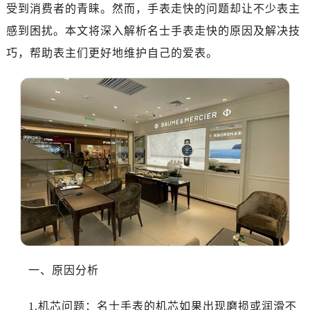
福州市鼓楼区五四路128-1号恒力城写字楼15层03室（需提前预约）
受到消费者的青睐。然而，手表走快的问题却让不少表主
成都市锦江区人民东路6号SAC东原中心写字楼24层2406B室（需提前预约）
感到困扰。本文将深入解析名士手表走快的原因及解决技
重庆市江北区观音桥步行街2号融恒时代广场写字楼9层902室（需提前预约）
巧，帮助表主们更好地维护自己的爱表。
长沙市芙蓉区定王台街道建湘路393号世茂环球金融中心写字楼（芙蓉广场）10层13室（需提前预约）
郑州市二七区铭功路10号华润大厦写字楼29层2905室（需提前预约）
太原市迎泽区解放路15号亨得利名表服务中心（品牌授权店）3层整层（需提前预约）
沈阳市沈河区中街路137号亨得利名表服务中心（品牌授权店）1层整层（需提前预约）
沈阳市沈河区中街路83号亨得利名表服务中心（品牌授权店）1层整层（需提前预约）
乌鲁木齐市天山区红山路26号时代广场（CCMALL）C座17层17-B（需提前预约）
温州市鹿城区锦绣路1067号置信广场10层1015室（需提前预约）
哈尔滨市道里区友谊西路600号富力中心T2座写字楼29层03室（需提前预约）
大连市中山区人民路15号国际金融大厦7层G室（需提前预约）
佛山市禅城区季华五路57号万科金融中心C座12层1205室（需提前预约）
东莞市东城街道鸿福东路1号民盈国贸中心T1写字楼9层907室（需提前预约）
一、原因分析
无锡市梁溪区人民中路139号恒隆广场写字楼1座11层1104室（需提前预约）
南通市崇川区工农路57号圆融广场写字楼16层1603室（需提前预约）
1.机芯问题：名士手表的机芯如果出现磨损或润滑不