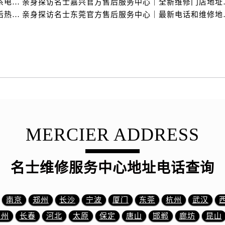
亲身探访名士盐城官方售后服务中心｜完整地址与联系电话（2026年7月最新）
亲身探访名士嘉兴官方
服务中心（需提前预约）
亲身探访名士天津官方售后服务中心｜网点地址及售后热线（2026年7月最新）
亲身探访名士东莞官
后服务中心（需提前预约）
后服务中心（需提前预约）
后服务中心（需提前预约）
后服务中心（需提前预约）
售后服务中心（需提前预约）
服务中心（需提前预约）
街交叉口名士售后服务中心（需提前预约）
得利名表维修授权店1楼名士售后服务中心（需提前预约）
MERCIER ADDRESS
得利名表维修授权店1楼名士售后服务中心（需提前预约）
国际中心D座11层1102室名士售后服务中心（需提前预约）
广场W3座6层602室名士售后服务中心（需提前预约）
名士维修服务中心地址电话查询
先天下名士售后服务中心（需提前预约）
特大街名士售后服务中心（需提前预约）
南京
郑州
长沙
宁波
厦门
东莞
杭州
武汉
街名士售后服务中心（需提前预约）
苏州
长春
河北
太原
保定
唐山
邯郸
廊坊
昆山
3号王府井百货名表维修名士售后服务中心（需提前预约）