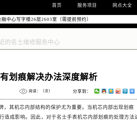
首页
服务项目
网点大全
国际中心写字楼D座11层1102室（需提前预约）
融中心写字楼26层2603室（需提前预约）
2座37层3705室（需提前预约）
际广场写字楼8层806室（需提前预约）
南京中心写字楼22层C1-1室（需提前预约）
中心写字楼5号楼10层1008室（需提前预约）
FC国际金融中心写字楼35层3508室（需提前预约）
楼1号楼18层1803室（需提前预约）
字楼1号楼16层1604室（需提前预约）
面有划痕解决办法深度解析
务中心东塔写字楼（华润万象城）17层1706室（需提前预约）
场办公楼20层2009室（需提前预约）
阅读：（
次）
分享到：
写字楼A座5层503-5室（需提前预约）
牌，其机芯内部结构的保护尤为重要。当机芯内部出现划痕
广场写字楼4号楼22层2209室（需提前预约）
际中心写字楼8层805室（需提前预约）
行造成影响。因此，对于名士手表机芯内部划痕的处理方法
易中心写字楼A座13层1304室（需提前预约）
绿地双子塔（中央广场）A1座办公楼14层07室（需提前预约）