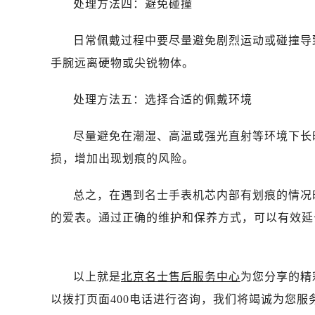
处理方法四：避免碰撞
石家庄市长安区中山东路39号勒泰中
西安市碑林区南关正街88号华侨城长
日常佩戴过程中要尽量避免剧烈运动或碰撞导
海口市龙华区金贸东路5号海口华润大厦
手腕远离硬物或尖锐物体。
唐山市路南区新华东道100号万达广场
台州市椒江区东海大道1800号腾达中
处理方法五：选择合适的佩戴环境
内蒙古自治区呼和浩特市玉泉区大学西
甘肃省兰州市七里河区西津西路16号兰
尽量避免在潮湿、高温或强光直射等环境下长
重庆市解放碑渝中区民权路28号英利
损，增加出现划痕的风险。
黑龙江省大庆市萨尔图区会战大街名
黑龙江省鹤岗市向阳区红军路名士售
总之，在遇到名士手表机芯内部有划痕的情况
黑龙江省黑河市爱辉区中央街名士售
的爱表。通过正确的维护和保养方式，可以有效延
黑龙江省鸡西市鸡冠区红军路名士售
黑龙江省佳木斯市向阳区长安路名士
黑龙江省牡丹江市东安区太平路名士
以上就是
北京名士售后服务中心
为您分享的精
黑龙江省七台河市桃山区大同街名士
以拨打页面400电话进行咨询，我们将竭诚为您服
黑龙江省齐齐哈尔市龙沙区龙华路名