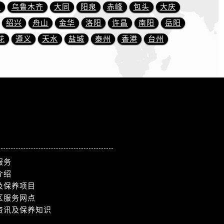
川
乌鲁木齐
大同
阳泉
赤峰
包头
大庆
绍兴
舟山
金华
洛阳
许昌
南阳
岳阳
花
遵义
天水
盐城
泰州
香港
台州
服务
介绍
及保养项目
区服务网点
资讯及保养知识