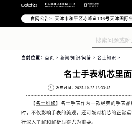
北京市朝阳区建国门外大街甲6号华熙
天津市和平区赤峰道136号天津国际金
官网公告>
上海市徐汇区虹桥路3号港汇中心写字楼
上海市黄浦区南京东路299号宏伊国
南京市秦淮区中山南路1号（新街口）
常州市新北区龙锦路1590号现代传媒
徐州市鼓楼区淮海东路29号苏宁广场I
当前位置：
首页
>
新闻/知识/问答
>
名士知识
>
扬州市邗江区国展路29号星耀天地写字
盐城市盐都区世纪大道5号盐城金融城写
名士手表机芯里
泰州市海陵区永定东路399号置地商
宁波市江北区大闸南路500号来福士广
发布时间：2025-10-25 13:33:45
杭州市上城区钱江路1366号华润大厦
【
名士维修
】名士手表作为一款经典的手表品
金华市金东区东市南街777号金华万达
绍兴市越城区胜利东路379号世茂天
时，不仅影响手表的美观，还可能对机芯的正常运
嘉兴市南湖区广益路705号嘉兴世界贸
行深入了解和解析显得尤为重要。
南昌市红谷滩新区红谷中大道998号