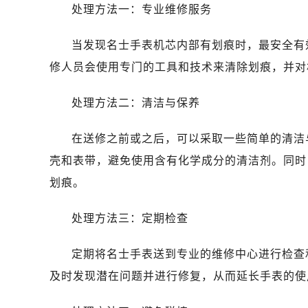
处理方法一：专业维修服务
哈尔滨市道里区友谊西路600号富力中
大连市中山区人民路15号国际金融大
当发现名士手表机芯内部有划痕时，最安全有
佛山市禅城区季华五路57号万科金融中
修人员会使用专门的工具和技术来清除划痕，并对
东莞市东城街道鸿福东路1号民盈国贸
无锡市梁溪区人民中路139号恒隆广场
处理方法二：清洁与保养
南通市崇川区工农路57号圆融广场写字
苏州市苏州工业园区星港街199号苏州
在送修之前或之后，可以采取一些简单的清洁
武汉市江汉区解放大道686号世界贸易
壳和表带，避免使用含有化学成分的清洁剂。同时
南宁市青秀区金湖路59号地王大厦12
划痕。
合肥市蜀山区潜山路111号万象城华润
泉州市丰泽区宝洲路729号浦西万达中
处理方法三：定期检查
青岛市南区山东路6号华润大厦B座2
烟台市芝罘区胜利路139号万达金融中
定期将名士手表送到专业的维修中心进行检查
长春市朝阳区西安大路727号中银大厦
及时发现潜在问题并进行修复，从而延长手表的使
贵阳市南明区都司高架桥路33号亨特
昆明市盘龙区北京路928号同德昆明