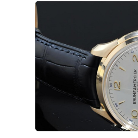
济南市历下区经十路11111号华润中
广州市天河区天河路230号万菱汇国
广州市越秀区环市东路371-375号
深圳市罗湖区深南东路5001号华润大
惠州市惠城区江北文昌一路7号华贸大
厦门市思明区湖滨东路95号华润大厦写
福州市鼓楼区五四路128-1号恒力城
成都市锦江区人民东路6号SAC东原中
重庆市江北区观音桥步行街2号融恒时
长沙市芙蓉区定王台街道建湘路393
郑州市二七区铭功路10号华润大厦写字
太原市迎泽区解放路15号亨得利名
沈阳市沈河区中街路137号亨得利名
沈阳市沈河区中街路83号亨得利名
乌鲁木齐市天山区红山路26号时代广场
温州市鹿城区锦绣路1067号置信广场