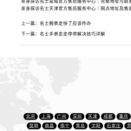
辽宁省抚顺市新抚区东一路名士售后
辽宁省阜新市海州区解放大街名士售
辽宁省葫芦岛市连山区中央路名士售
上一篇：
名士腕表走快了应该咋办
辽宁省锦州市古塔区中央大街名士售
下一篇：
名士手表走走停停解决技巧详解
辽宁省辽阳市白塔区新运大街名士售
辽宁省盘锦市兴隆台区石油大街名士
辽宁省铁岭市银州区南马路名士售后
辽宁省营口市站前区市府路与渤海大
辽宁省沈阳市沈河区中街路137号亨
辽宁省沈阳市沈河区中街路83号亨
北京市朝阳区建国门外大街甲6号华熙
北京市东城区东长安街1号王府井东方
河北省保定市竞秀区朝阳北大街北国
内蒙古自治区阿拉善盟市左旗土尔扈
北京
上海
广州
深圳
天津
成都
重庆
内蒙古自治区巴彦淖尔市临河区新华
昆明
南昌
南宁
青岛
沈阳
石家庄
内蒙古自治区包头市青山区幸福路甲