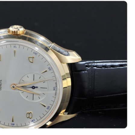
心写字楼（万象城）15层1508室（需提前预约）
际中心写字楼A塔7层704室（需提前预约）
世界贸易中心大厦南塔写字楼15层07室（需提前预约）
厦写字楼17层1701室（需提前预约）
厦写字楼1座30层05室（需提前预约）
字楼B座11层1104室（需提前预约）
写字楼15层03室（需提前预约）
心写字楼24层2406B室（需提前预约）
代广场写字楼9层902室（需提前预约）
号世茂环球金融中心写字楼（芙蓉广场）10层13室（需提前预约
楼29层2905室（需提前预约）
表服务中心（品牌授权店）3层整层（需提前预约）
表服务中心（品牌授权店）1层整层（需提前预约）
表服务中心（品牌授权店）1层整层（需提前预约）
（CCMALL）C座17层17-B（需提前预约）
10层1015室（需提前预约）