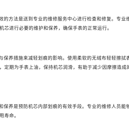
心T2座写字楼29层03室（需提前预约）
厦7层G室（需提前预约）
效的方法是送到专业的维修服务中心进行检查和修复。专业
心C座12层1205室（需提前预约）
机芯进行必要的维护和保养，确保手表的正常运行。
中心T1写字楼9层907室（需提前预约）
写字楼1座11层1104室（需提前预约）
楼16层1603室（需提前预约）
中心办公楼C座22层08室（需提前预约）
与保养措施来减轻划痕的影响。使用柔软的无绒布轻轻擦拭
大厦38层09室（需提前预约）
，定期为手表上油，保持机芯润滑，有助于减少因摩擦造成
楼1224室（需提前预约）
大厦B座12楼03室（需提前预约）
心写字楼A座7楼709室（需提前预约）
2层04室（需提前预约）
心A座907室（需提前预约）
和保养是预防机芯内部划痕的有效手段。专业的维修人员能
A座(旺进大厦)18层09室（需提前预约）
用寿命。
国际金融中心14楼14D（需提前预约）
广场写字楼10层06室（需提前预约）