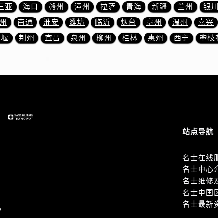
三亚
海口
赣州
漳州
拉萨
青海
新疆
兰州
银
士售后服务中心（需提前预约）
霍洛街名士售后服务中心（需提前预约）
州
南通
淮安
潍坊
临沂
烟台
亳州
温州
嘉兴
央街名士售后服务中心（需提前预约）
十堰
荆州
宜昌
泉州
柳州
桂林
惠州
西宁
攀枝
街名士售后服务中心（需提前预约）
路名士售后服务中心（需提前预约）
大街名士售后服务中心（需提前预约）
市光明街与额尔敦路交叉口名士售后服务中心（需提前预约）
安大街名士售后服务中心（需提前预约）
服务中心（需提前预约）
务中心（需提前预约）
站点导航
服务中心（需提前预约）
名士在线
服务中心（需提前预约）
名士中心
街交叉口名士售后服务中心（需提前预约）
名士维修
街交汇处名士售后服务中心（需提前预约）
名士中国
南路交叉口名士售后服务中心（需提前预约）
3
名士最新
道交叉口名士售后服务中心（需提前预约）