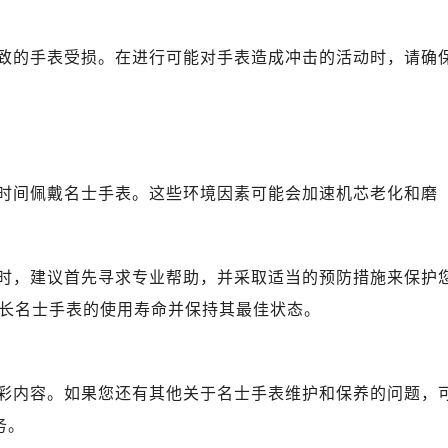
心写字楼B座13层07室（需提前预约）
安国际中心E座6楼10室（需提前预约）
致的手表受损。在进行可能对手表造成冲击的活动时，请确
B座17层1707室（需提前预约）
写字楼A座10层1002室（需提前预约）
心东1幢20楼2002室（需提前预约）
街70号华润万象城写字楼（鄂尔多斯大厦）23层2326室（需
州中心写字楼21层2102室（需提前预约）
时间佩戴名士手表。这些环境因素可能会加速机芯老化和磨
国际金融中心写字楼20层01室（需提前预约）
士售后服务中心（需提前预约）
后服务中心（需提前预约）
时，建议首先寻求专业帮助，并采取适当的预防措施来保护
后服务中心（需提前预约）
长名士手表的使用寿命并保持其最佳状态。
后服务中心（需提前预约）
售后服务中心（需提前预约）
售后服务中心（需提前预约）
彩内容。如果您还有其他关于名士手表维护和保养的问题，
售后服务中心（需提前预约）
务。
士售后服务中心（需提前预约）