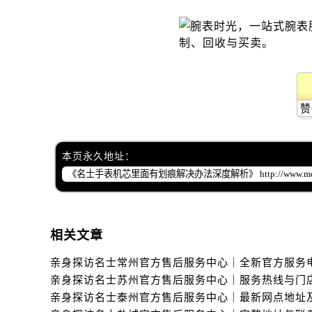
黑龙江省双鸭山市尖山区新兴大街名
黑龙江省绥化市北林区新华街与康庄
黑龙江省伊春市伊美区通河路名士售
吉林省白城市洮北区明仁南街名士售
吉林省白山市浑江区浑江大街名士售
赞
吉林省吉林市船营区河南街名士售后
吉林省辽源市龙山区人民大街名士售
吉林省梅河口市新华街道梅河大街名
本页永久地址：
吉林省四平市铁东区紫气大路与南九
吉林省松原市宁江区五环大街名士售
吉林省通化市东昌区环通乡江南大街
吉林省延边市延吉市解放路名士售后
相关文章
辽宁省鞍山市铁东区站前街名士售后
辽宁省本溪市平山区胜利路名士售后
辽宁省朝阳市双塔区新华路名士售后
辽宁省丹东市振兴区七经街名士售后