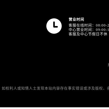
山西省运城市盐湖区河东街名士售后
山西省长治市潞州区英雄中路名士售
山西省太原市迎泽区迎泽街道解放路
营业时间
天津市和平区赤峰道136号天津国际金
客服在线时间：08:00-2
中心营业时间：09:00-1
安徽省安庆市迎江区人民路名士售后
客服及中心节假日不休
安徽省蚌埠市蚌山区淮河路名士售后
安徽省亳州市谯城区魏武大道名士售
安徽省池州市贵池区长江路名士售后
安徽省滁州市琅琊区南谯北路名士售
安徽省阜阳市颍州区颍州北路名士售
安徽省淮北市相山区淮海路名士售后
安徽省淮南市田家庵区国庆中路名士
安徽省黄山市屯溪区黄山西路名士售
如权利人或知情人士发现本站内容存在事实错误或涉及版权、名誉权
安徽省六安市金安区解放中路名士售
安徽省马鞍山市雨山区湖南西路名士
安徽省宿州市埇桥区人民中路名士售