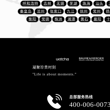
呼和浩特
吉林
无锡
芜湖
珠海
汕头
内蒙古自治区赤峰市红山区哈达街名
内蒙古自治区鄂尔多斯市东胜区伊金
秦皇岛
沧州
张家口
九江
徐州
常州
扬
内蒙古自治区呼伦贝尔市海拉尔区中
衡阳
常德
株洲
湘潭
黄石
襄阳
内蒙古自治区通辽市科尔沁区明仁大
内蒙古自治区乌海市海勃湾区人民南
内蒙古自治区乌兰察布市集宁区恩和
内蒙古自治区锡林郭勒盟市锡林浩特
内蒙古自治区兴安盟市乌兰浩特市兴
山西省大同市平城区迎宾街名士售后
山西省晋城市城区黄华街名士售后服
凝聚珍贵时刻
山西省晋中市榆次区顺城街名士售后
"Life is about moments.”
山西省临汾市尧都区解放路名士售后
山西省吕梁市离石区永宁中路与建设
山西省朔州市朔城区怡西路与鄯阳西
总部服务热线
山西省忻州市忻府区和平东街与七一
400-006-007
山西省阳泉市郊区平阳东街与新城大