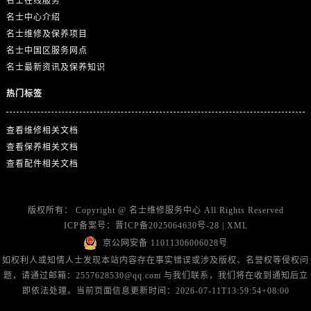
名士在线服务
浙江省金华市金东区东市南街777号金华万达广场4号楼22楼2209室名士售后服务中心（需提前预约）
名士中心介绍
浙江省丽水市莲都区解放街名士售后服务中心（需提前预约）
名士维修及保养项目
浙江省宁波市江北区大闸南路500号来福士广场办公楼20层2009室名士售后服务中心（需提前预约）
名士中国区服务网点
浙江省衢州市柯城区上街名士售后服务中心（需提前预约）
名士最新资讯及保养知识
浙江省绍兴市越城区胜利东路379号世茂天际中心写字楼8层805室名士售后服务中心（需提前预约）
热门标签
浙江省舟山市定海区解放东路名士售后服务中心（需提前预约）
澳门特别行政区大堂区议事亭前地（新马路）名士售后服务中心（需提前预约）
查看维修相关文档
澳门特别行政区风顺堂区南湾大马路名士售后服务中心（需提前预约）
查看保养相关文档
澳门特别行政区花地玛堂区关闸广场名士售后服务中心（需提前预约）
查看配件相关文档
澳门特别行政区花王堂区大三巴商圈名士售后服务中心（需提前预约）
澳门特别行政区嘉模堂区官也街名士售后服务中心（需提前预约）
版权所有：
Copyright @
名士维修服务中心
All Rights Reserved
澳门省路氹城市金光大道名士售后服务中心（需提前预约）
ICP备案号：
晋ICP备2025064630号-28
|
XML
澳门特别行政区望德堂区塔石广场名士售后服务中心（需提前预约）
京公网安备 11011306006028号
福建省福州市鼓楼区五四路128-1号恒力城写字楼15层03室名士售后服务中心（需提前预约）
如权利人或知情人士发现本站内容存在事实错误或涉及版权、名誉权等侵权问
题，请通过邮箱：2557628530@qq.com 与我们联系，我们将在收到通知后立
福建省厦门市思明区湖滨东路95号万象城华润大厦B座11层1104室名士售后服务中心（需提前预约）
即依法处理。当前页面信息更新时间：2026-07-11T13:59:54+08:00
广东省潮州市潮安区新风路与潮汕路交汇处名士售后服务中心（需提前预约）