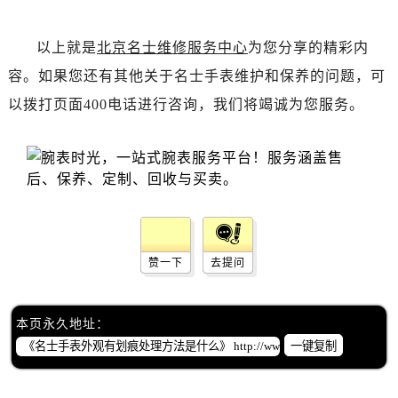
辽宁省丹东市振兴区七经街名士售后服务中心（需提前预约）
辽宁省抚顺市新抚区东一路名士售后服务中心（需提前预约）
以上就是
北京名士维修服务中心
为您分享的精彩内
辽宁省阜新市海州区解放大街名士售后服务中心（需提前预约）
容。如果您还有其他关于名士手表维护和保养的问题，可
辽宁省葫芦岛市连山区中央路名士售后服务中心（需提前预约）
以拨打页面400电话进行咨询，我们将竭诚为您服务。
辽宁省锦州市古塔区中央大街名士售后服务中心（需提前预约）
辽宁省辽阳市白塔区新运大街名士售后服务中心（需提前预约）
辽宁省盘锦市兴隆台区石油大街名士售后服务中心（需提前预约）
辽宁省铁岭市银州区南马路名士售后服务中心（需提前预约）
辽宁省营口市站前区市府路与渤海大街交叉口名士售后服务中心（需提前预约）
辽宁省沈阳市沈河区中街路137号亨得利名表维修授权店1楼名士售后服务中心（需提前预约）
辽宁省沈阳市沈河区中街路83号亨得利名表维修授权店1楼名士售后服务中心（需提前预约）
赞一下
去提问
北京市朝阳区建国门外大街甲6号华熙国际中心D座11层1102室名士售后服务中心（需提前预约）
北京市东城区东长安街1号王府井东方广场W3座6层602室名士售后服务中心（需提前预约）
本页永久地址：
河北省保定市竞秀区朝阳北大街北国先天下名士售后服务中心（需提前预约）
一键复制
内蒙古自治区阿拉善盟市左旗土尔扈特大街名士售后服务中心（需提前预约）
内蒙古自治区巴彦淖尔市临河区新华街名士售后服务中心（需提前预约）