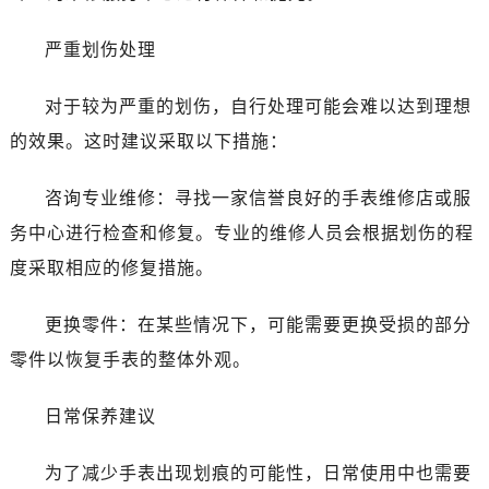
昆明市盘龙区北京路928号同德昆明广场写字楼10层06室（需提前预约）
石家庄市长安区中山东路39号勒泰中心写字楼B座13层07室（需提前预约）
严重划伤处理
西安市碑林区南关正街88号华侨城长安国际中心E座6楼10室（需提前预约）
海口市龙华区金贸东路5号海口华润大厦B座17层1707室（需提前预约）
对于较为严重的划伤，自行处理可能会难以达到理想
唐山市路南区新华东道100号万达广场写字楼A座10层1002室（需提前预约）
的效果。这时建议采取以下措施：
台州市椒江区东海大道1800号腾达中心东1幢20楼2002室（需提前预约）
内蒙古自治区呼和浩特市玉泉区大学西街70号华润万象城写字楼（鄂尔多斯大厦）23层2326室（需提前预约）
咨询专业维修：寻找一家信誉良好的手表维修店或服
甘肃省兰州市七里河区西津西路16号兰州中心写字楼21层2102室（需提前预约）
务中心进行检查和修复。专业的维修人员会根据划伤的程
重庆市解放碑渝中区民权路28号英利国际金融中心写字楼20层01室（需提前预约）
度采取相应的修复措施。
黑龙江省大庆市萨尔图区会战大街名士售后服务中心（需提前预约）
黑龙江省鹤岗市向阳区红军路名士售后服务中心（需提前预约）
更换零件：在某些情况下，可能需要更换受损的部分
黑龙江省黑河市爱辉区中央街名士售后服务中心（需提前预约）
零件以恢复手表的整体外观。
黑龙江省鸡西市鸡冠区红军路名士售后服务中心（需提前预约）
黑龙江省佳木斯市向阳区长安路名士售后服务中心（需提前预约）
日常保养建议
黑龙江省牡丹江市东安区太平路名士售后服务中心（需提前预约）
黑龙江省七台河市桃山区大同街名士售后服务中心（需提前预约）
为了减少手表出现划痕的可能性，日常使用中也需要