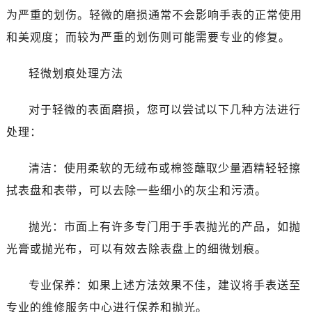
温州市鹿城区锦绣路1067号置信广场10层1015室（需提前预约）
为严重的划伤。轻微的磨损通常不会影响手表的正常使用
哈尔滨市道里区友谊西路600号富力中心T2座写字楼29层03室（需提前预约）
和美观度；而较为严重的划伤则可能需要专业的修复。
大连市中山区人民路15号国际金融大厦7层G室（需提前预约）
佛山市禅城区季华五路57号万科金融中心C座12层1205室（需提前预约）
轻微划痕处理方法
东莞市东城街道鸿福东路1号民盈国贸中心T1写字楼9层907室（需提前预约）
无锡市梁溪区人民中路139号恒隆广场写字楼1座11层1104室（需提前预约）
对于轻微的表面磨损，您可以尝试以下几种方法进行
南通市崇川区工农路57号圆融广场写字楼16层1603室（需提前预约）
处理：
苏州市苏州工业园区星港街199号苏州中心办公楼C座22层08室（需提前预约）
武汉市江汉区解放大道686号世界贸易大厦38层09室（需提前预约）
清洁：使用柔软的无绒布或棉签蘸取少量酒精轻轻擦
南宁市青秀区金湖路59号地王大厦12楼1224室（需提前预约）
拭表盘和表带，可以去除一些细小的灰尘和污渍。
合肥市蜀山区潜山路111号万象城华润大厦B座12楼03室（需提前预约）
泉州市丰泽区宝洲路729号浦西万达中心写字楼A座7楼709室（需提前预约）
抛光：市面上有许多专门用于手表抛光的产品，如抛
青岛市南区山东路6号华润大厦B座22层04室（需提前预约）
光膏或抛光布，可以有效去除表盘上的细微划痕。
烟台市芝罘区胜利路139号万达金融中心A座907室（需提前预约）
长春市朝阳区西安大路727号中银大厦A座(旺进大厦)18层09室（需提前预约）
专业保养：如果上述方法效果不佳，建议将手表送至
贵阳市南明区都司高架桥路33号亨特国际金融中心14楼14D（需提前预约）
专业的维修服务中心进行保养和抛光。