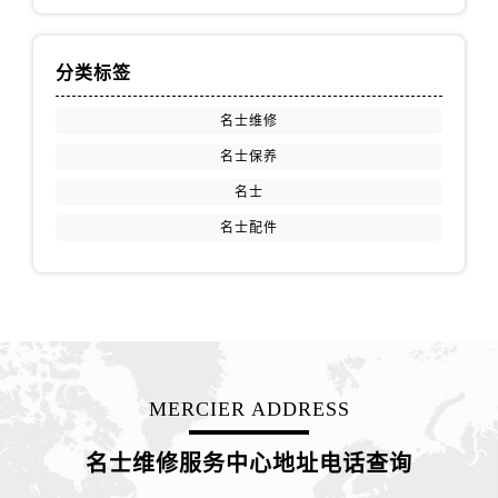
安徽省宿州市埇桥区人民中路名士售后服务中心（需提前预约）
安徽省铜陵市铜官区石城大道名士售后服务中心（需提前预约）
安徽省芜湖市镜湖区中山路步行街名士售后服务中心（需提前预约）
分类标签
安徽省宣城市宣州区叠嶂西路名士售后服务中心（需提前预约）
名士维修
福建省龙岩市新罗区九一南路名士售后服务中心（需提前预约）
名士保养
福建省南平市建阳区人民西路名士售后服务中心（需提前预约）
名士
福建省宁德市蕉城区天湖东路名士售后服务中心（需提前预约）
福建省莆田市城厢区霞林街道荔华东大道名士售后服务中心（需提前预约）
名士配件
福建省三明市三元区东乾二路名士售后服务中心（需提前预约）
福建省漳州市龙文区步港路名士售后服务中心（需提前预约）
江苏省常州市新北区龙锦路1590号现代传媒中心5号楼10层1008室名士售后服务中心（需提前预约）
江苏省淮安市清江浦区淮海北路名士售后服务中心（需提前预约）
江苏省连云港市海州区通灌北路名士售后服务中心（需提前预约）
MERCIER ADDRESS
江苏省南京市秦淮区中山南路1号南京中心22层22-C1-C3室名士售后服务中心（需提前预约）
江苏省宿迁市宿城区西湖路名士售后服务中心（需提前预约）
名士维修服务中心地址电话查询
江苏省泰州市海陵区永定东路399号置地商务中心东塔（华润万象城）17层1706室名士售后服务中心（需提前预约）