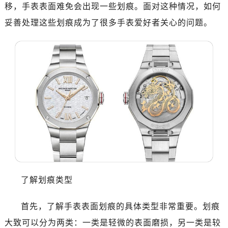
南昌市红谷滩新区红谷中大道998号绿地双子塔（中央广场）A1座办公楼14层07室（需提前预约）
移，手表表面难免会出现一些划痕。面对这种情况，如何
济南市历下区经十路11111号华润中心写字楼（万象城）15层1508室（需提前预约）
妥善处理这些划痕成为了很多手表爱好者关心的问题。
广州市天河区天河路230号万菱汇国际中心写字楼A塔7层704室（需提前预约）
广州市越秀区环市东路371-375号世界贸易中心大厦南塔写字楼15层07室（需提前预约）
深圳市罗湖区深南东路5001号华润大厦写字楼17层1701室（需提前预约）
惠州市惠城区江北文昌一路7号华贸大厦写字楼1座30层05室（需提前预约）
厦门市思明区湖滨东路95号华润大厦写字楼B座11层1104室（需提前预约）
福州市鼓楼区五四路128-1号恒力城写字楼15层03室（需提前预约）
成都市锦江区人民东路6号SAC东原中心写字楼24层2406B室（需提前预约）
重庆市江北区观音桥步行街2号融恒时代广场写字楼9层902室（需提前预约）
长沙市芙蓉区定王台街道建湘路393号世茂环球金融中心写字楼（芙蓉广场）10层13室（需提前预约）
郑州市二七区铭功路10号华润大厦写字楼29层2905室（需提前预约）
太原市迎泽区解放路15号亨得利名表服务中心（品牌授权店）3层整层（需提前预约）
了解划痕类型
沈阳市沈河区中街路137号亨得利名表服务中心（品牌授权店）1层整层（需提前预约）
沈阳市沈河区中街路83号亨得利名表服务中心（品牌授权店）1层整层（需提前预约）
首先，了解手表表面划痕的具体类型非常重要。划痕
乌鲁木齐市天山区红山路26号时代广场（CCMALL）C座17层17-B（需提前预约）
大致可以分为两类：一类是轻微的表面磨损，另一类是较