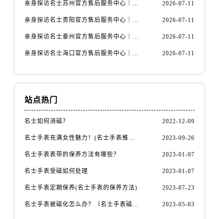
亲身探访名士苏州官方售后服务中心｜服务热线与门店详细地址（2026年7月最新）
2026-07-11
山西省阳泉市郊区平阳东街与新城大道交叉口名士售后服务中心（需提前预约）
山西省运城市盐湖区河东街名士售后服务中心（需提前预约）
亲身探访名士贵阳官方售后服务中心｜网点地址与电话（2026年7月最新）
2026-07-11
山西省长治市潞州区英雄中路名士售后服务中心（需提前预约）
亲身探访名士泰州官方售后服务中心｜最新网点地址及热线（2026年7月最新）
2026-07-11
山西省太原市迎泽区迎泽街道解放路15号亨得利名表维修授权店3楼名士售后服务中心（需提前预约）
亲身探访名士海口官方售后服务中心｜全部地址与售后电话（2026年7月最新）
2026-07-11
天津市和平区赤峰道136号天津国际金融中心26层2603室名士售后服务中心（需提前预约）
安徽省安庆市迎江区人民路名士售后服务中心（需提前预约）
安徽省蚌埠市蚌山区淮河路名士售后服务中心（需提前预约）
站点热门
安徽省亳州市谯城区魏武大道名士售后服务中心（需提前预约）
安徽省池州市贵池区长江路名士售后服务中心（需提前预约）
名士如何消磁？
2022-12-09
安徽省滁州市琅琊区南谯北路名士售后服务中心（需提前预约）
名士手表充满女性魅力！(名士手表推荐！)
2023-09-26
安徽省阜阳市颍州区颍州北路名士售后服务中心（需提前预约）
安徽省淮北市相山区淮海路名士售后服务中心（需提前预约）
名士手表表带的保养方法有哪些？
2023-01-07
安徽省淮南市田家庵区国庆中路名士售后服务中心（需提前预约）
名士手表受磁如何处理
2023-01-07
安徽省黄山市屯溪区黄山西路名士售后服务中心（需提前预约）
名士手表定期保养(名士手表的保养方法)
2023-07-23
安徽省六安市金安区解放中路名士售后服务中心（需提前预约）
名士手表被磁化怎么办？（名士手表磁化处理方法）
2023-05-03
安徽省马鞍山市雨山区湖南西路名士售后服务中心（需提前预约）