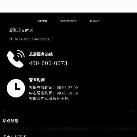
山东省东营市东营区济南路名士售后服务中心（需提前预约）
山东省济南市历下区经十路11111号华润中心写字楼（万象城）15层1508室名士售后服务中心（需提前预约）
山东省济宁市任城区太白楼路名士售后服务中心（需提前预约）
山东省莱芜市文化南路8号银座商城名表维修一楼名表维修名士售后服务中心（需提前预约）
凝聚珍贵时刻
山东省临沂市兰山区解放路名士售后服务中心（需提前预约）
"Life is about moments.”
山东省日照市东港区烟台路名士售后服务中心（需提前预约）
山东省泰安市泰山区财源街道泰山大街名士售后服务中心（需提前预约）
总部服务热线
400-006-0073
山东省威海市环翠区新威海路89号振华商厦一楼名表维修名士售后服务中心（需提前预约）
山东省潍坊市奎文区东风东街名士售后服务中心（需提前预约）
山东省枣庄市滕州市北辛路与善国路交叉口名士售后服务中心（需提前预约）
营业时间
客服在线时间：08:00-22:00
山东省淄博市张店区金晶大道名士售后服务中心（需提前预约）
中心营业时间：09:00-19:30
上海市黄浦区南京东路299号宏伊国际广场写字楼8层806室名士售后服务中心（需提前预约）
客服及中心节假日不休
上海市徐汇区虹桥路3号港汇中心2座37层3705室名士售后服务中心（需提前预约）
浙江省杭州市上城区钱江路1366号华润大厦A座5层503-5室名士售后服务中心（需提前预约）
站点导航
浙江省湖州市吴兴区劳动路名士售后服务中心（需提前预约）
浙江省嘉兴市南湖区广益路705号嘉兴世界贸易中心A座13层1304室名士售后服务中心（需提前预约）