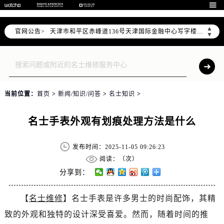
北京市东城区东长安街1号东方广场写字楼W3座6层602室（需提前预约）

北京市朝阳区建国门外大街甲6号华熙国际中心写字楼D座11层1102室（需提前预约）
▲
官网公告>
天津市和平区赤峰道136号天津国际金融中心写字楼26层2603室（需提前预约）
▼
上海市徐汇区虹桥路3号港汇中心写字楼2座37层3705室（需提前预约）
上海市黄浦区南京东路299号宏伊国际广场写字楼8层806室（需提前预约）
南京市秦淮区中山南路1号（新街口）南京中心写字楼22层C1-1室（需提前预约）
常州市新北区龙锦路1590号现代传媒中心写字楼5号楼10层1008室（需提前预约）
当前位置：
首页
>
新闻/知识/问答
>
名士知识
>
徐州市鼓楼区淮海东路29号苏宁广场IFC国际金融中心写字楼35层3508室（需提前预约）
扬州市邗江区国展路29号星耀天地写字楼1号楼18层1803室（需提前预约）
名士手表外观有划痕处理方法是什么
盐城市盐都区世纪大道5号盐城金融城写字楼1号楼16层1604室（需提前预约）
泰州市海陵区永定东路399号置地商务中心东塔写字楼（华润万象城）17层1706室（需提前预约）
发布时间：2025-11-05 09:26:23
宁波市江北区大闸南路500号来福士广场办公楼20层2009室（需提前预约）
阅读：（
次）
杭州市上城区钱江路1366号华润大厦写字楼A座5层503-5室（需提前预约）
分享到：
金华市金东区东市南街777号金华万达广场写字楼4号楼22层2209室（需提前预约）
【
名士维修
】名士手表是许多男士的时尚配饰，其精
绍兴市越城区胜利东路379号世茂天际中心写字楼8层805室（需提前预约）
致的外观和独特的设计深受喜爱。然而，随着时间的推
嘉兴市南湖区广益路705号嘉兴世界贸易中心写字楼A座13层1304室（需提前预约）