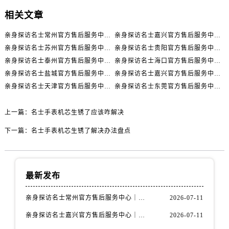
内蒙古自治区包头市青山区幸福路甲3号王府井百货名表维修名士售后服务中心（需提前预约）
相关文章
内蒙古自治区赤峰市红山区哈达街名士售后服务中心（需提前预约）
内蒙古自治区鄂尔多斯市东胜区伊金霍洛街名士售后服务中心（需提前预约）
亲身探访名士常州官方售后服务中心｜全新官方服务电话与地址（2026年7月最新）
亲身探访名士嘉兴官方售后服务中心｜全新地址和售后电话（2026年7月最新）
内蒙古自治区呼伦贝尔市海拉尔区中央街名士售后服务中心（需提前预约）
亲身探访名士苏州官方售后服务中心｜服务热线与门店详细地址（2026年7月最新）
亲身探访名士贵阳官方售后服务中心｜网点地址与电话（2026年7月最新）
亲身探访名士泰州官方售后服务中心｜最新网点地址及热线（2026年7月最新）
亲身探访名士海口官方售后服务中心｜全部地址与售后电话（2026年7月最新）
内蒙古自治区通辽市科尔沁区明仁大街名士售后服务中心（需提前预约）
亲身探访名士盐城官方售后服务中心｜完整地址与联系电话（2026年7月最新）
亲身探访名士嘉兴官方售后服务中心｜全新维修门店地址及电话（2026年7月最新）
内蒙古自治区乌海市海勃湾区人民南路名士售后服务中心（需提前预约）
亲身探访名士天津官方售后服务中心｜网点地址及售后热线（2026年7月最新）
亲身探访名士东莞官方售后服务中心｜最新电话和维修地址（2026年7月最新）
内蒙古自治区乌兰察布市集宁区恩和大街名士售后服务中心（需提前预约）
内蒙古自治区锡林郭勒盟市锡林浩特市光明街与额尔敦路交叉口名士售后服务中心（需提前预约）
上一篇：
名士手表机芯生锈了应该咋解决
内蒙古自治区兴安盟市乌兰浩特市兴安大街名士售后服务中心（需提前预约）
下一篇：
名士手表机芯生锈了解决办法盘点
山西省大同市平城区迎宾街名士售后服务中心（需提前预约）
山西省晋城市城区黄华街名士售后服务中心（需提前预约）
山西省晋中市榆次区顺城街名士售后服务中心（需提前预约）
最新发布
山西省临汾市尧都区解放路名士售后服务中心（需提前预约）
山西省吕梁市离石区永宁中路与建设街交叉口名士售后服务中心（需提前预约）
亲身探访名士常州官方售后服务中心｜全新官方服务电话与地址（2026年7月最新）
2026-07-11
山西省朔州市朔城区怡西路与鄯阳西街交汇处名士售后服务中心（需提前预约）
亲身探访名士嘉兴官方售后服务中心｜全新地址和售后电话（2026年7月最新）
2026-07-11
山西省忻州市忻府区和平东街与七一南路交叉口名士售后服务中心（需提前预约）