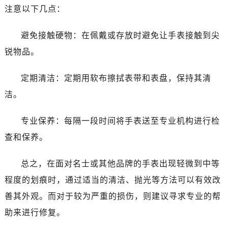
黑龙江省齐齐哈尔市龙沙区龙华路名士售后服务中心（需提前预约）
注意以下几点：
黑龙江省双鸭山市尖山区新兴大街名士售后服务中心（需提前预约）
黑龙江省绥化市北林区新华街与康庄路交叉口名士售后服务中心（需提前预约）
避免接触硬物：在佩戴或存放时避免让手表接触到尖
黑龙江省伊春市伊美区通河路名士售后服务中心（需提前预约）
锐物品。
吉林省白城市洮北区明仁南街名士售后服务中心（需提前预约）
吉林省白山市浑江区浑江大街名士售后服务中心（需提前预约）
定期清洁：定期用软布擦拭表带和表盘，保持其清
吉林省吉林市船营区河南街名士售后服务中心（需提前预约）
洁。
吉林省辽源市龙山区人民大街名士售后服务中心（需提前预约）
吉林省梅河口市新华街道梅河大街名士售后服务中心（需提前预约）
专业保养：每隔一段时间将手表送至专业机构进行检
吉林省四平市铁东区紫气大路与南九经街交汇处名士售后服务中心（需提前预约）
查和保养。
吉林省松原市宁江区五环大街名士售后服务中心（需提前预约）
吉林省通化市东昌区环通乡江南大街名士售后服务中心（需提前预约）
总之，在面对名士或其他品牌的手表出现轻微到中等
吉林省延边市延吉市解放路名士售后服务中心（需提前预约）
程度的划痕时，通过适当的清洁、抛光等方法可以有效改
辽宁省鞍山市铁东区站前街名士售后服务中心（需提前预约）
善其外观。而对于较为严重的损伤，则建议寻求专业的帮
辽宁省本溪市平山区胜利路名士售后服务中心（需提前预约）
助来进行修复。
辽宁省朝阳市双塔区新华路名士售后服务中心（需提前预约）