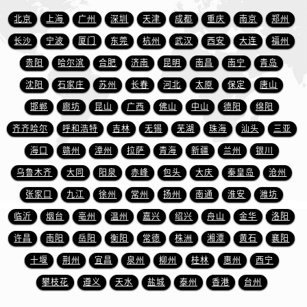
江苏省徐州市鼓楼区淮海东路29号苏宁广场IFC国际金融中心35层3508室名士售后服务中心（需提前预约）
北京
上海
广州
深圳
天津
成都
重庆
南京
郑州
江苏省盐城市盐都区世纪大道5号盐城金融城写字楼1号楼16层1604室名士售后服务中心（需提前预约）
长沙
宁波
厦门
东莞
杭州
武汉
西安
大连
福州
江苏省扬州市邗江区国展路29号星耀天地写字楼1号楼18层1803室名士售后服务中心（需提前预约）
江苏省镇江市京口区中山东路名士售后服务中心（需提前预约）
贵阳
哈尔滨
合肥
济南
昆明
南昌
南宁
青岛
江西省抚州市临川区赣东大道名士售后服务中心（需提前预约）
沈阳
石家庄
苏州
长春
河北
太原
保定
唐山
江西省赣州市章贡区文清路名士售后服务中心（需提前预约）
邯郸
廊坊
昆山
广西
佛山
中山
德阳
绵阳
江西省吉安市吉州区井冈山大道名士售后服务中心（需提前预约）
齐齐哈尔
呼和浩特
吉林
无锡
芜湖
珠海
汕头
三亚
江西省景德镇市珠山区珠山中路名士售后服务中心（需提前预约）
海口
赣州
漳州
拉萨
青海
新疆
兰州
银川
江西省九江市浔阳区浔阳路名士售后服务中心（需提前预约）
乌鲁木齐
大同
阳泉
赤峰
包头
大庆
秦皇岛
沧州
江西省南昌市红谷滩新区红谷中大道998号绿地双子塔（中央广场）A1座办公楼14层1407室名士售后服务中心（需提前预约）
张家口
九江
徐州
常州
扬州
南通
淮安
潍坊
江西省萍乡市安源区萍安北大道与康庄路交叉口名士售后服务中心（需提前预约）
江西省上饶市信州区滨江西路名士售后服务中心（需提前预约）
临沂
烟台
亳州
温州
嘉兴
绍兴
舟山
金华
洛阳
江西省新余市渝水区北湖西路名士售后服务中心（需提前预约）
许昌
南阳
岳阳
衡阳
常德
株洲
湘潭
黄石
襄阳
江西省宜春市袁州区中山中路名士售后服务中心（需提前预约）
十堰
荆州
宜昌
泉州
柳州
桂林
惠州
西宁
江西省鹰潭市月湖区胜利东路名士售后服务中心（需提前预约）
攀枝花
遵义
天水
盐城
泰州
香港
台州
山东省德州市德城区东风中路名士售后服务中心（需提前预约）