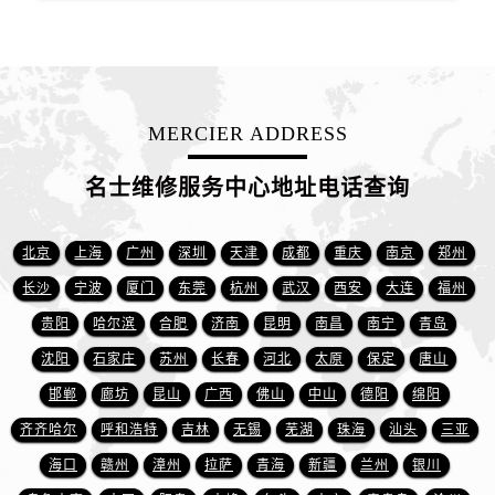
安徽省宿州市埇桥区人民中路名士售后服务中心（需提前预约）
安徽省铜陵市铜官区石城大道名士售后服务中心（需提前预约）
安徽省芜湖市镜湖区中山路步行街名士售后服务中心（需提前预约）
安徽省宣城市宣州区叠嶂西路名士售后服务中心（需提前预约）
MERCIER ADDRESS
福建省龙岩市新罗区九一南路名士售后服务中心（需提前预约）
福建省南平市建阳区人民西路名士售后服务中心（需提前预约）
名士维修服务中心地址电话查询
福建省宁德市蕉城区天湖东路名士售后服务中心（需提前预约）
福建省莆田市城厢区霞林街道荔华东大道名士售后服务中心（需提前预约）
北京
上海
广州
深圳
天津
成都
重庆
南京
郑州
福建省三明市三元区东乾二路名士售后服务中心（需提前预约）
长沙
宁波
厦门
东莞
杭州
武汉
西安
大连
福州
福建省漳州市龙文区步港路名士售后服务中心（需提前预约）
江苏省常州市新北区龙锦路1590号现代传媒中心5号楼10层1008室名士售后服务中心（需提前预约）
贵阳
哈尔滨
合肥
济南
昆明
南昌
南宁
青岛
江苏省淮安市清江浦区淮海北路名士售后服务中心（需提前预约）
沈阳
石家庄
苏州
长春
河北
太原
保定
唐山
江苏省连云港市海州区通灌北路名士售后服务中心（需提前预约）
邯郸
廊坊
昆山
广西
佛山
中山
德阳
绵阳
江苏省南京市秦淮区中山南路1号南京中心22层22-C1-C3室名士售后服务中心（需提前预约）
齐齐哈尔
呼和浩特
吉林
无锡
芜湖
珠海
汕头
三亚
江苏省宿迁市宿城区西湖路名士售后服务中心（需提前预约）
海口
赣州
漳州
拉萨
青海
新疆
兰州
银川
江苏省泰州市海陵区永定东路399号置地商务中心东塔（华润万象城）17层1706室名士售后服务中心（需提前预约）