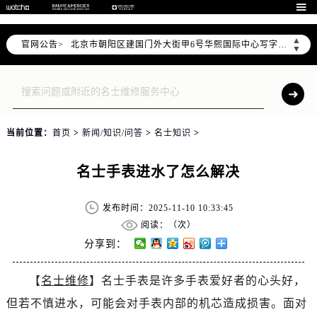

北京市东城区东长安街1号东方广场写字楼W3座6层602室（需提前预约）
北京市朝阳区建国门外大街甲6号华熙国际中心写字楼D座11层1102室（需提前预约）
▲
官网公告>
天津市和平区赤峰道136号天津国际金融中心写字楼26层2603室（需提前预约）
▼
上海市徐汇区虹桥路3号港汇中心写字楼2座37层3705室（需提前预约）
上海市黄浦区南京东路299号宏伊国际广场写字楼8层806室（需提前预约）
南京市秦淮区中山南路1号（新街口）南京中心写字楼22层C1-1室（需提前预约）
常州市新北区龙锦路1590号现代传媒中心写字楼5号楼10层1008室（需提前预约）
当前位置：
首页
>
新闻/知识/问答
>
名士知识
>
徐州市鼓楼区淮海东路29号苏宁广场IFC国际金融中心写字楼35层3508室（需提前预约）
扬州市邗江区国展路29号星耀天地写字楼1号楼18层1803室（需提前预约）
名士手表进水了怎么解决
盐城市盐都区世纪大道5号盐城金融城写字楼1号楼16层1604室（需提前预约）
泰州市海陵区永定东路399号置地商务中心东塔写字楼（华润万象城）17层1706室（需提前预约）
发布时间：2025-11-10 10:33:45
阅读：（
次）
宁波市江北区大闸南路500号来福士广场办公楼20层2009室（需提前预约）
分享到：
杭州市上城区钱江路1366号华润大厦写字楼A座5层503-5室（需提前预约）
金华市金东区东市南街777号金华万达广场写字楼4号楼22层2209室（需提前预约）
【
名士维修
】名士手表是许多手表爱好者的心头好，
绍兴市越城区胜利东路379号世茂天际中心写字楼8层805室（需提前预约）
但若不慎进水，可能会对手表内部的机芯造成损害。面对
嘉兴市南湖区广益路705号嘉兴世界贸易中心写字楼A座13层1304室（需提前预约）