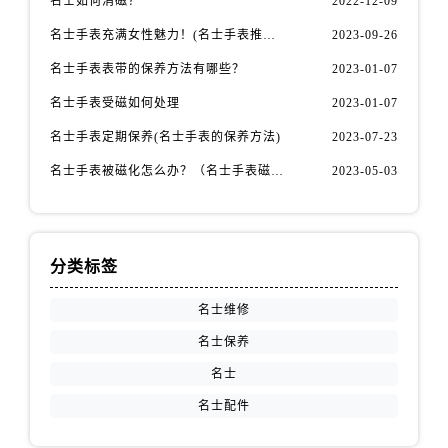
名士如何消磁？
2022-12-09
山西省阳泉市郊区平阳东街与新城大道交叉口名士售后服务中心（需提前预约）
名士手表充满女性魅力！(名士手表推荐！)
2023-09-26
山西省运城市盐湖区河东街名士售后服务中心（需提前预约）
山西省长治市潞州区英雄中路名士售后服务中心（需提前预约）
名士手表表带的保养方法有哪些？
2023-01-07
山西省太原市迎泽区迎泽街道解放路15号亨得利名表维修授权店3楼名士售后服务中心（需提前预约）
名士手表受磁如何处理
2023-01-07
天津市和平区赤峰道136号天津国际金融中心26层2603室名士售后服务中心（需提前预约）
名士手表定期保养(名士手表的保养方法)
2023-07-23
安徽省安庆市迎江区人民路名士售后服务中心（需提前预约）
名士手表被磁化怎么办？（名士手表磁化处理方法）
2023-05-03
安徽省蚌埠市蚌山区淮河路名士售后服务中心（需提前预约）
安徽省亳州市谯城区魏武大道名士售后服务中心（需提前预约）
安徽省池州市贵池区长江路名士售后服务中心（需提前预约）
安徽省滁州市琅琊区南谯北路名士售后服务中心（需提前预约）
分类标签
安徽省阜阳市颍州区颍州北路名士售后服务中心（需提前预约）
名士维修
安徽省淮北市相山区淮海路名士售后服务中心（需提前预约）
名士保养
安徽省淮南市田家庵区国庆中路名士售后服务中心（需提前预约）
名士
安徽省黄山市屯溪区黄山西路名士售后服务中心（需提前预约）
安徽省六安市金安区解放中路名士售后服务中心（需提前预约）
名士配件
安徽省马鞍山市雨山区湖南西路名士售后服务中心（需提前预约）