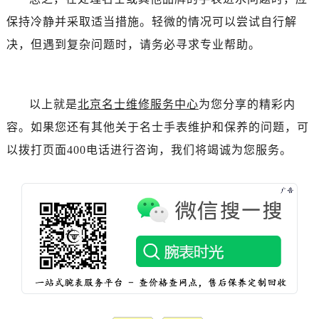
黑龙江省齐齐哈尔市龙沙区龙华路名士售后服务中心（需提前预约）
保持冷静并采取适当措施。轻微的情况可以尝试自行解
黑龙江省双鸭山市尖山区新兴大街名士售后服务中心（需提前预约）
决，但遇到复杂问题时，请务必寻求专业帮助。
黑龙江省绥化市北林区新华街与康庄路交叉口名士售后服务中心（需提前预约）
黑龙江省伊春市伊美区通河路名士售后服务中心（需提前预约）
吉林省白城市洮北区明仁南街名士售后服务中心（需提前预约）
以上就是
北京名士维修服务中心
为您分享的精彩内
吉林省白山市浑江区浑江大街名士售后服务中心（需提前预约）
容。如果您还有其他关于名士手表维护和保养的问题，可
吉林省吉林市船营区河南街名士售后服务中心（需提前预约）
吉林省辽源市龙山区人民大街名士售后服务中心（需提前预约）
以拨打页面400电话进行咨询，我们将竭诚为您服务。
吉林省梅河口市新华街道梅河大街名士售后服务中心（需提前预约）
吉林省四平市铁东区紫气大路与南九经街交汇处名士售后服务中心（需提前预约）
吉林省松原市宁江区五环大街名士售后服务中心（需提前预约）
吉林省通化市东昌区环通乡江南大街名士售后服务中心（需提前预约）
吉林省延边市延吉市解放路名士售后服务中心（需提前预约）
辽宁省鞍山市铁东区站前街名士售后服务中心（需提前预约）
辽宁省本溪市平山区胜利路名士售后服务中心（需提前预约）
辽宁省朝阳市双塔区新华路名士售后服务中心（需提前预约）