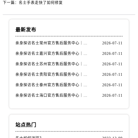
下一篇：
名士手表走快了如何修复
内蒙古自治区包头市青山区幸福路甲3号王府井百货名表维修名士售后服务中心（需提前预约）
内蒙古自治区赤峰市红山区哈达街名士售后服务中心（需提前预约）
内蒙古自治区鄂尔多斯市东胜区伊金霍洛街名士售后服务中心（需提前预约）
最新发布
内蒙古自治区呼伦贝尔市海拉尔区中央街名士售后服务中心（需提前预约）
内蒙古自治区通辽市科尔沁区明仁大街名士售后服务中心（需提前预约）
亲身探访名士常州官方售后服务中心｜全新官方服务电话与地址（2026年7月最新）
2026-07-11
内蒙古自治区乌海市海勃湾区人民南路名士售后服务中心（需提前预约）
亲身探访名士嘉兴官方售后服务中心｜全新地址和售后电话（2026年7月最新）
2026-07-11
内蒙古自治区乌兰察布市集宁区恩和大街名士售后服务中心（需提前预约）
内蒙古自治区锡林郭勒盟市锡林浩特市光明街与额尔敦路交叉口名士售后服务中心（需提前预约）
亲身探访名士苏州官方售后服务中心｜服务热线与门店详细地址（2026年7月最新）
2026-07-11
内蒙古自治区兴安盟市乌兰浩特市兴安大街名士售后服务中心（需提前预约）
亲身探访名士贵阳官方售后服务中心｜网点地址与电话（2026年7月最新）
2026-07-11
山西省大同市平城区迎宾街名士售后服务中心（需提前预约）
亲身探访名士泰州官方售后服务中心｜最新网点地址及热线（2026年7月最新）
2026-07-11
山西省晋城市城区黄华街名士售后服务中心（需提前预约）
亲身探访名士海口官方售后服务中心｜全部地址与售后电话（2026年7月最新）
2026-07-11
山西省晋中市榆次区顺城街名士售后服务中心（需提前预约）
山西省临汾市尧都区解放路名士售后服务中心（需提前预约）
山西省吕梁市离石区永宁中路与建设街交叉口名士售后服务中心（需提前预约）
山西省朔州市朔城区怡西路与鄯阳西街交汇处名士售后服务中心（需提前预约）
站点热门
山西省忻州市忻府区和平东街与七一南路交叉口名士售后服务中心（需提前预约）