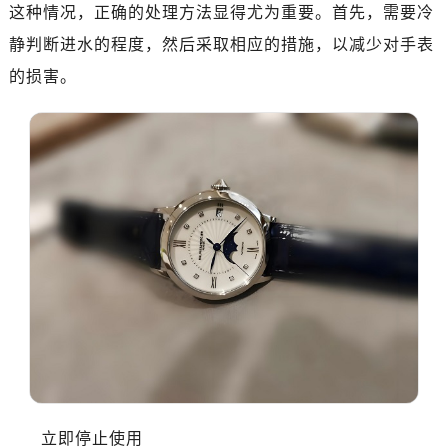
南昌市红谷滩新区红谷中大道998号绿地双子塔（中央广场）A1座办公楼14层07室（需提前预约）
这种情况，正确的处理方法显得尤为重要。首先，需要冷
济南市历下区经十路11111号华润中心写字楼（万象城）15层1508室（需提前预约）
静判断进水的程度，然后采取相应的措施，以减少对手表
广州市天河区天河路230号万菱汇国际中心写字楼A塔7层704室（需提前预约）
的损害。
广州市越秀区环市东路371-375号世界贸易中心大厦南塔写字楼15层07室（需提前预约）
深圳市罗湖区深南东路5001号华润大厦写字楼17层1701室（需提前预约）
惠州市惠城区江北文昌一路7号华贸大厦写字楼1座30层05室（需提前预约）
厦门市思明区湖滨东路95号华润大厦写字楼B座11层1104室（需提前预约）
福州市鼓楼区五四路128-1号恒力城写字楼15层03室（需提前预约）
成都市锦江区人民东路6号SAC东原中心写字楼24层2406B室（需提前预约）
重庆市江北区观音桥步行街2号融恒时代广场写字楼9层902室（需提前预约）
长沙市芙蓉区定王台街道建湘路393号世茂环球金融中心写字楼（芙蓉广场）10层13室（需提前预约）
郑州市二七区铭功路10号华润大厦写字楼29层2905室（需提前预约）
太原市迎泽区解放路15号亨得利名表服务中心（品牌授权店）3层整层（需提前预约）
沈阳市沈河区中街路137号亨得利名表服务中心（品牌授权店）1层整层（需提前预约）
沈阳市沈河区中街路83号亨得利名表服务中心（品牌授权店）1层整层（需提前预约）
乌鲁木齐市天山区红山路26号时代广场（CCMALL）C座17层17-B（需提前预约）
立即停止使用