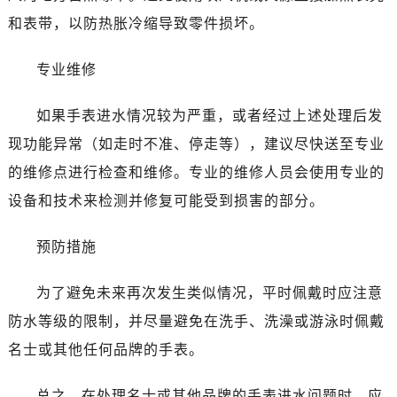
昆明市盘龙区北京路928号同德昆明广场写字楼10层06室（需提前预约）
和表带，以防热胀冷缩导致零件损坏。
石家庄市长安区中山东路39号勒泰中心写字楼B座13层07室（需提前预约）
西安市碑林区南关正街88号华侨城长安国际中心E座6楼10室（需提前预约）
专业维修
海口市龙华区金贸东路5号海口华润大厦B座17层1707室（需提前预约）
唐山市路南区新华东道100号万达广场写字楼A座10层1002室（需提前预约）
如果手表进水情况较为严重，或者经过上述处理后发
台州市椒江区东海大道1800号腾达中心东1幢20楼2002室（需提前预约）
现功能异常（如走时不准、停走等），建议尽快送至专业
内蒙古自治区呼和浩特市玉泉区大学西街70号华润万象城写字楼（鄂尔多斯大厦）23层2326室（需提前预约）
的维修点进行检查和维修。专业的维修人员会使用专业的
甘肃省兰州市七里河区西津西路16号兰州中心写字楼21层2102室（需提前预约）
设备和技术来检测并修复可能受到损害的部分。
重庆市解放碑渝中区民权路28号英利国际金融中心写字楼20层01室（需提前预约）
黑龙江省大庆市萨尔图区会战大街名士售后服务中心（需提前预约）
预防措施
黑龙江省鹤岗市向阳区红军路名士售后服务中心（需提前预约）
黑龙江省黑河市爱辉区中央街名士售后服务中心（需提前预约）
为了避免未来再次发生类似情况，平时佩戴时应注意
黑龙江省鸡西市鸡冠区红军路名士售后服务中心（需提前预约）
防水等级的限制，并尽量避免在洗手、洗澡或游泳时佩戴
黑龙江省佳木斯市向阳区长安路名士售后服务中心（需提前预约）
名士或其他任何品牌的手表。
黑龙江省牡丹江市东安区太平路名士售后服务中心（需提前预约）
黑龙江省七台河市桃山区大同街名士售后服务中心（需提前预约）
总之，在处理名士或其他品牌的手表进水问题时，应