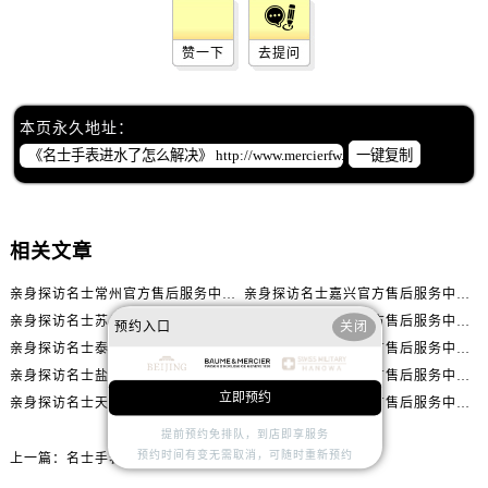
辽宁省丹东市振兴区七经街名士售后服务中心（需提前预约）
辽宁省抚顺市新抚区东一路名士售后服务中心（需提前预约）
赞一下
去提问
辽宁省阜新市海州区解放大街名士售后服务中心（需提前预约）
辽宁省葫芦岛市连山区中央路名士售后服务中心（需提前预约）
本页永久地址：
辽宁省锦州市古塔区中央大街名士售后服务中心（需提前预约）
一键复制
辽宁省辽阳市白塔区新运大街名士售后服务中心（需提前预约）
辽宁省盘锦市兴隆台区石油大街名士售后服务中心（需提前预约）
辽宁省铁岭市银州区南马路名士售后服务中心（需提前预约）
相关文章
辽宁省营口市站前区市府路与渤海大街交叉口名士售后服务中心（需提前预约）
辽宁省沈阳市沈河区中街路137号亨得利名表维修授权店1楼名士售后服务中心（需提前预约）
亲身探访名士常州官方售后服务中心｜全新官方服务电话与地址（2026年7月最新）
亲身探访名士嘉兴官方售后服务中心｜全新地址和售后电话（2026年7月最新）
辽宁省沈阳市沈河区中街路83号亨得利名表维修授权店1楼名士售后服务中心（需提前预约）
亲身探访名士苏州官方售后服务中心｜服务热线与门店详细地址（2026年7月最新）
亲身探访名士贵阳官方售后服务中心｜网点地址与电话（2026年7月最新）
预约入口
关闭
北京市朝阳区建国门外大街甲6号华熙国际中心D座11层1102室名士售后服务中心（需提前预约）
亲身探访名士泰州官方售后服务中心｜最新网点地址及热线（2026年7月最新）
亲身探访名士海口官方售后服务中心｜全部地址与售后电话（2026年7月最新）
亲身探访名士盐城官方售后服务中心｜完整地址与联系电话（2026年7月最新）
亲身探访名士嘉兴官方售后服务中心｜全新维修门店地址及电话（2026年7月最新）
北京市东城区东长安街1号王府井东方广场W3座6层602室名士售后服务中心（需提前预约）
立即预约
亲身探访名士天津官方售后服务中心｜网点地址及售后热线（2026年7月最新）
亲身探访名士东莞官方售后服务中心｜最新电话和维修地址（2026年7月最新）
河北省保定市竞秀区朝阳北大街北国先天下名士售后服务中心（需提前预约）
提前预约免排队，到店即享服务
内蒙古自治区阿拉善盟市左旗土尔扈特大街名士售后服务中心（需提前预约）
预约时间有变无需取消，可随时重新预约
上一篇：
名士手表表针不走了处理技巧集锦
内蒙古自治区巴彦淖尔市临河区新华街名士售后服务中心（需提前预约）