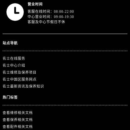
山东省东营市东营区济南路名士售后服务中心（需提前预约）
营业时间
山东省济南市历下区经十路11111号华润中心写字楼（万象城）15层1508室名士售后服务中心（需提前预约）
客服在线时间：08:00-22:00
中心营业时间：09:00-19:30
山东省济宁市任城区太白楼路名士售后服务中心（需提前预约）
客服及中心节假日不休
山东省莱芜市文化南路8号银座商城名表维修一楼名表维修名士售后服务中心（需提前预约）
山东省临沂市兰山区解放路名士售后服务中心（需提前预约）
站点导航
山东省日照市东港区烟台路名士售后服务中心（需提前预约）
山东省泰安市泰山区财源街道泰山大街名士售后服务中心（需提前预约）
名士在线服务
山东省威海市环翠区新威海路89号振华商厦一楼名表维修名士售后服务中心（需提前预约）
名士中心介绍
山东省潍坊市奎文区东风东街名士售后服务中心（需提前预约）
名士维修及保养项目
山东省枣庄市滕州市北辛路与善国路交叉口名士售后服务中心（需提前预约）
名士中国区服务网点
山东省淄博市张店区金晶大道名士售后服务中心（需提前预约）
名士最新资讯及保养知识
上海市黄浦区南京东路299号宏伊国际广场写字楼8层806室名士售后服务中心（需提前预约）
热门标签
上海市徐汇区虹桥路3号港汇中心2座37层3705室名士售后服务中心（需提前预约）
浙江省杭州市上城区钱江路1366号华润大厦A座5层503-5室名士售后服务中心（需提前预约）
查看维修相关文档
浙江省湖州市吴兴区劳动路名士售后服务中心（需提前预约）
查看保养相关文档
浙江省嘉兴市南湖区广益路705号嘉兴世界贸易中心A座13层1304室名士售后服务中心（需提前预约）
查看配件相关文档