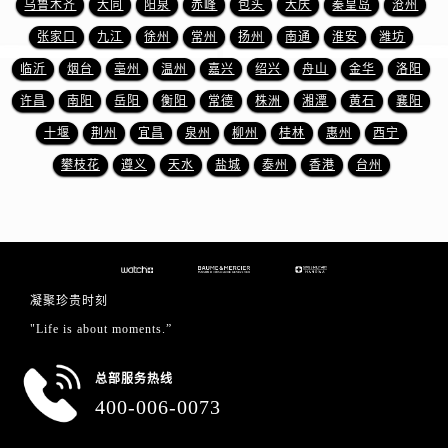
乌鲁木齐
大同
阳泉
赤峰
包头
大庆
秦皇岛
沧州
江苏省徐州市鼓楼区淮海东路29号苏宁广场IFC国际金融中心35层3508室名士售后服务中心（需提前预约）
张家口
九江
徐州
常州
扬州
南通
淮安
潍坊
江苏省盐城市盐都区世纪大道5号盐城金融城写字楼1号楼16层1604室名士售后服务中心（需提前预约）
江苏省扬州市邗江区国展路29号星耀天地写字楼1号楼18层1803室名士售后服务中心（需提前预约）
临沂
烟台
亳州
温州
嘉兴
绍兴
舟山
金华
洛阳
江苏省镇江市京口区中山东路名士售后服务中心（需提前预约）
许昌
南阳
岳阳
衡阳
常德
株洲
湘潭
黄石
襄阳
江西省抚州市临川区赣东大道名士售后服务中心（需提前预约）
十堰
荆州
宜昌
泉州
柳州
桂林
惠州
西宁
江西省赣州市章贡区文清路名士售后服务中心（需提前预约）
攀枝花
遵义
天水
盐城
泰州
香港
台州
江西省吉安市吉州区井冈山大道名士售后服务中心（需提前预约）
江西省景德镇市珠山区珠山中路名士售后服务中心（需提前预约）
江西省九江市浔阳区浔阳路名士售后服务中心（需提前预约）
江西省南昌市红谷滩新区红谷中大道998号绿地双子塔（中央广场）A1座办公楼14层1407室名士售后服务中心（需提前预约）
江西省萍乡市安源区萍安北大道与康庄路交叉口名士售后服务中心（需提前预约）
凝聚珍贵时刻
江西省上饶市信州区滨江西路名士售后服务中心（需提前预约）
"Life is about moments.”
江西省新余市渝水区北湖西路名士售后服务中心（需提前预约）
江西省宜春市袁州区中山中路名士售后服务中心（需提前预约）
总部服务热线
400-006-0073
江西省鹰潭市月湖区胜利东路名士售后服务中心（需提前预约）
山东省德州市德城区东风中路名士售后服务中心（需提前预约）