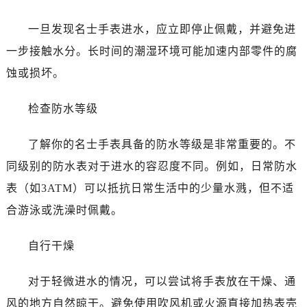
温州市鹿城区锦绣路1067号置信广场10层1015室（需提前预约）
哈尔滨市道里区友谊西路600号富力中心T2座写字楼29层03室（需提前预约）
一旦发现名士手表进水，应立即停止佩戴，并避免进
大连市中山区人民路15号国际金融大厦7层G室（需提前预约）
一步接触水分。长时间的潮湿环境可能加速内部零件的腐
佛山市禅城区季华五路57号万科金融中心C座12层1205室（需提前预约）
蚀或损坏。
东莞市东城街道鸿福东路1号民盈国贸中心T1写字楼9层907室（需提前预约）
无锡市梁溪区人民中路139号恒隆广场写字楼1座11层1104室（需提前预约）
检查防水等级
南通市崇川区工农路57号圆融广场写字楼16层1603室（需提前预约）
苏州市苏州工业园区星港街199号苏州中心办公楼C座22层08室（需提前预约）
了解你的名士手表具备的防水等级是非常重要的。不
武汉市江汉区解放大道686号世界贸易大厦38层09室（需提前预约）
同级别的防水表对于进水的容忍度不同。例如，日常防水
南宁市青秀区金湖路59号地王大厦12楼1224室（需提前预约）
表（如3ATM）可以抵抗日常生活中的少量水溅，但不适
合肥市蜀山区潜山路111号万象城华润大厦B座12楼03室（需提前预约）
合游泳或洗澡时佩戴。
泉州市丰泽区宝洲路729号浦西万达中心写字楼A座7楼709室（需提前预约）
青岛市南区山东路6号华润大厦B座22层04室（需提前预约）
自行干燥
烟台市芝罘区胜利路139号万达金融中心A座907室（需提前预约）
长春市朝阳区西安大路727号中银大厦A座(旺进大厦)18层09室（需提前预约）
对于轻微进水的情况，可以尝试将手表放在干燥、通
贵阳市南明区都司高架桥路33号亨特国际金融中心14楼14D（需提前预约）
风的地方自然晾干。避免使用吹风机或火源直接加热表壳