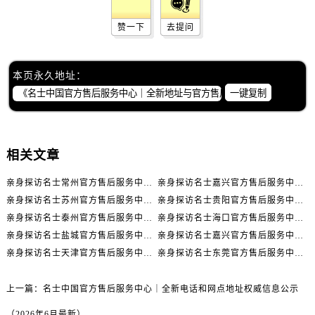
呼和浩特市玉泉区大学西街70号华润万象城写字楼（鄂尔多斯大厦）23层2326室名士售后服务中心（需提前预约）
兰州市七里河区西津西路16号兰州中心写字楼21层2102室名士售后服务中心（需提前预约）
赞一下
去提问
重庆市解放碑渝中区民权路28号英利国际金融中心写字楼20层01室名士售后服务中心（需提前预约）
节假日正常营业！
本页永久地址：
一键复制
相关文章
亲身探访名士常州官方售后服务中心｜全新官方服务电话与地址（2026年7月最新）
亲身探访名士嘉兴官方售后服务中心｜全新地址和售后电话（2026年7月最新）
亲身探访名士苏州官方售后服务中心｜服务热线与门店详细地址（2026年7月最新）
亲身探访名士贵阳官方售后服务中心｜网点地址与电话（2026年7月最新）
亲身探访名士泰州官方售后服务中心｜最新网点地址及热线（2026年7月最新）
亲身探访名士海口官方售后服务中心｜全部地址与售后电话（2026年7月最新）
亲身探访名士盐城官方售后服务中心｜完整地址与联系电话（2026年7月最新）
亲身探访名士嘉兴官方售后服务中心｜全新维修门店地址及电话（2026年7月最新）
亲身探访名士天津官方售后服务中心｜网点地址及售后热线（2026年7月最新）
亲身探访名士东莞官方售后服务中心｜最新电话和维修地址（2026年7月最新）
上一篇：
名士中国官方售后服务中心｜全新电话和网点地址权威信息公示
（2026年6月最新）