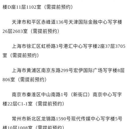
黑龙江省绥化市北林区新华街与康庄路交叉口名士售后服务中心（需提前预约）
楼D座11层1102室（需提前预约）
黑龙江省伊春市伊美区通河路名士售后服务中心（需提前预约）
吉林省白城市洮北区明仁南街名士售后服务中心（需提前预约）
天津市和平区赤峰道136号天津国际金融中心写字楼
吉林省白山市浑江区浑江大街名士售后服务中心（需提前预约）
26层2603室（需提前预约）
吉林省吉林市船营区河南街名士售后服务中心（需提前预约）
吉林省辽源市龙山区人民大街名士售后服务中心（需提前预约）
上海市徐汇区虹桥路3号港汇中心写字楼2座37层3705
吉林省梅河口市新华街道梅河大街名士售后服务中心（需提前预约）
室（需提前预约）
吉林省四平市铁东区紫气大路与南九经街交汇处名士售后服务中心（需提前预约）
吉林省松原市宁江区五环大街名士售后服务中心（需提前预约）
上海市黄浦区南京东路299号宏伊国际广场写字楼8层
吉林省通化市东昌区环通乡江南大街名士售后服务中心（需提前预约）
806室（需提前预约）
吉林省延边市延吉市解放路名士售后服务中心（需提前预约）
辽宁省鞍山市铁东区站前街名士售后服务中心（需提前预约）
南京市秦淮区中山南路1号（新街口）南京中心写字
辽宁省本溪市平山区胜利路名士售后服务中心（需提前预约）
楼22层C1-1室（需提前预约）
辽宁省朝阳市双塔区新华路名士售后服务中心（需提前预约）
辽宁省丹东市振兴区七经街名士售后服务中心（需提前预约）
常州市新北区龙锦路1590号现代传媒中心写字楼5号
辽宁省抚顺市新抚区东一路名士售后服务中心（需提前预约）
楼10层1008室（需提前预约）