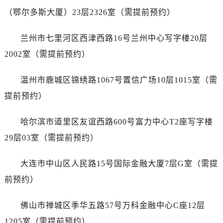
山东省济宁市任城区太白楼路名士售后服务中心（需提前预约）
（鄂尔多斯大厦）23层2326室（需提前预约）
山东省莱芜市文化南路8号银座商城名表维修一楼名表维修名士售后服务中心（需提前预约）
山东省临沂市兰山区解放路名士售后服务中心（需提前预约）
兰州市七里河区西津西路16号兰州中心写字楼20层
山东省日照市东港区烟台路名士售后服务中心（需提前预约）
2002室（需提前预约）
山东省泰安市泰山区财源街道泰山大街名士售后服务中心（需提前预约）
山东省威海市环翠区新威海路89号振华商厦一楼名表维修名士售后服务中心（需提前预约）
温州市鹿城区锦绣路1067号置信广场10层1015室（需
山东省潍坊市奎文区东风东街名士售后服务中心（需提前预约）
提前预约）
山东省枣庄市滕州市北辛路与善国路交叉口名士售后服务中心（需提前预约）
山东省淄博市张店区金晶大道名士售后服务中心（需提前预约）
哈尔滨市道里区友谊西路600号富力中心T2座写字楼
上海市黄浦区南京东路299号宏伊国际广场写字楼8层806室名士售后服务中心（需提前预约）
29层03室（需提前预约）
上海市徐汇区虹桥路3号港汇中心2座37层3705室名士售后服务中心（需提前预约）
浙江省杭州市上城区钱江路1366号华润大厦A座5层503-5室名士售后服务中心（需提前预约）
大连市中山区人民路15号国际金融大厦7层G室（需提
浙江省湖州市吴兴区劳动路名士售后服务中心（需提前预约）
前预约）
浙江省嘉兴市南湖区广益路705号嘉兴世界贸易中心A座13层1304室名士售后服务中心（需提前预约）
浙江省金华市金东区东市南街777号金华万达广场4号楼22楼2209室名士售后服务中心（需提前预约）
佛山市禅城区季华五路57号万科金融中心C座12层
浙江省丽水市莲都区解放街名士售后服务中心（需提前预约）
1205室（需提前预约）