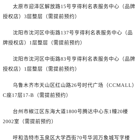
江苏省扬州市邗江区国展路29号星耀天地写字楼1号楼18层1803室名士售后服务中心（需提前预约）
太原市迎泽区解放路15号亨得利名表服务中心（品牌
江苏省镇江市京口区中山东路名士售后服务中心（需提前预约）
授权店）3层整层（需提前预约）
江西省抚州市临川区赣东大道名士售后服务中心（需提前预约）
江西省赣州市章贡区文清路名士售后服务中心（需提前预约）
沈阳市沈河区中街路137号亨得利名表服务中心（品
江西省吉安市吉州区井冈山大道名士售后服务中心（需提前预约）
牌授权店）1层整层（需提前预约）
江西省景德镇市珠山区珠山中路名士售后服务中心（需提前预约）
江西省九江市浔阳区浔阳路名士售后服务中心（需提前预约）
沈阳市沈河区中街路83号亨得利名表服务中心（品牌
江西省南昌市红谷滩新区红谷中大道998号绿地双子塔（中央广场）A1座办公楼14层1407室名士售后服务中心（需提前预约）
授权店）1层整层（需提前预约）
江西省萍乡市安源区萍安北大道与康庄路交叉口名士售后服务中心（需提前预约）
江西省上饶市信州区滨江西路名士售后服务中心（需提前预约）
乌鲁木齐市天山区红山路26号时代广场（CCMALL）
江西省新余市渝水区北湖西路名士售后服务中心（需提前预约）
C座17层17-B（需提前预约）
江西省宜春市袁州区中山中路名士售后服务中心（需提前预约）
江西省鹰潭市月湖区胜利东路名士售后服务中心（需提前预约）
台州市椒江区东海大道1800号腾达中心东1幢20楼
山东省德州市德城区东风中路名士售后服务中心（需提前预约）
2002室（需提前预约）
山东省东营市东营区济南路名士售后服务中心（需提前预约）
山东省济南市历下区经十路11111号华润中心写字楼（万象城）15层1508室名士售后服务中心（需提前预约）
呼和浩特市玉泉区大学西街70号华润万象城写字楼