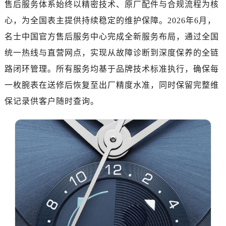
售后服务体系始终以精密技术、原厂配件与合规流程为核
广州市天河区天河路230号万菱汇国际中心写字楼A塔7层704室（需提前预约）
广州市越秀区环市东路371-375号世界贸易中心大厦南塔写字楼15层07室（需提前预约）
心，为全国表主提供持续稳定的维护保障。2026年6月，
深圳市罗湖区深南东路5001号华润大厦写字楼17层1701室（需提前预约）
名士中国官方售后服务中心完成全新服务布局，通过全国
惠州市惠城区江北文昌一路7号华贸大厦写字楼1座30层05室（需提前预约）
统一热线与直营网点，实现从故障诊断到深度保养的全链
厦门市思明区湖滨东路95号华润大厦写字楼B座11层1104室（需提前预约）
路闭环管理。所有服务均基于品牌技术标准执行，确保每
福州市鼓楼区五四路128-1号恒力城写字楼15层03室（需提前预约）
一枚腕表在送修后恢复至出厂精度水准，同时保留完整维
成都市锦江区人民东路6号SAC东原中心写字楼24层2406B室（需提前预约）
保记录供客户随时查询。
重庆市江北区观音桥步行街2号融恒时代广场写字楼9层902室（需提前预约）
长沙市芙蓉区定王台街道建湘路393号世茂环球金融中心写字楼（芙蓉广场）10层13室（需提前预约）
郑州市二七区铭功路10号华润大厦写字楼29层2905室（需提前预约）
太原市迎泽区解放路15号亨得利名表服务中心（品牌授权店）3层整层（需提前预约）
沈阳市沈河区中街路137号亨得利名表服务中心（品牌授权店）1层整层（需提前预约）
沈阳市沈河区中街路83号亨得利名表服务中心（品牌授权店）1层整层（需提前预约）
乌鲁木齐市天山区红山路26号时代广场（CCMALL）C座17层17-B（需提前预约）
温州市鹿城区锦绣路1067号置信广场10层1015室（需提前预约）
哈尔滨市道里区友谊西路600号富力中心T2座写字楼29层03室（需提前预约）