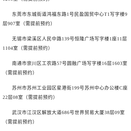
浙江省宁波市江北区大闸南路500号来福士广场办公楼20层2009室名士售后服务中心（需提前预约）
浙江省衢州市柯城区上街名士售后服务中心（需提前预约）
东莞市东城街道鸿福东路1号民盈国贸中心T1写字楼9
浙江省绍兴市越城区胜利东路379号世茂天际中心写字楼8层805室名士售后服务中心（需提前预约）
层907室（需提前预约）
浙江省舟山市定海区解放东路名士售后服务中心（需提前预约）
澳门特别行政区大堂区议事亭前地（新马路）名士售后服务中心（需提前预约）
无锡市梁溪区人民中路139号恒隆广场写字楼1座11层
澳门特别行政区风顺堂区南湾大马路名士售后服务中心（需提前预约）
1104室（需提前预约）
澳门特别行政区花地玛堂区关闸广场名士售后服务中心（需提前预约）
澳门特别行政区花王堂区大三巴商圈名士售后服务中心（需提前预约）
南通市崇川区工农路57号圆融广场写字楼16层1603室
澳门特别行政区嘉模堂区官也街名士售后服务中心（需提前预约）
（需提前预约）
澳门省路氹城市金光大道名士售后服务中心（需提前预约）
澳门特别行政区望德堂区塔石广场名士售后服务中心（需提前预约）
苏州市苏州工业园区星港街199号苏州中心办公楼C座
福建省福州市鼓楼区五四路128-1号恒力城写字楼15层03室名士售后服务中心（需提前预约）
22层08室（需提前预约）
福建省厦门市思明区湖滨东路95号万象城华润大厦B座11层1104室名士售后服务中心（需提前预约）
广东省潮州市潮安区新风路与潮汕路交汇处名士售后服务中心（需提前预约）
武汉市江汉区解放大道686号世界贸易大厦38层09室
广东省广州市天河区天河路230号万菱汇国际中心A塔7层704室名士售后服务中心（需提前预约）
（需提前预约）
广东省广州市越秀区环市东路371-375号世界贸易中心大厦南塔15层1507室名士售后服务中心（需提前预约）