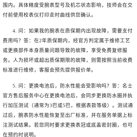
云南省临沧市临翔区世纪路名士售后服务中心（需提前预约）
围内。具体精度受腕表型号及机芯状态影响，技师会在交
云南省怒江傈僳族自治州泸水市人民路名士售后服务中心（需提前预约）
付前使用校表仪打印走时曲线供您确认。
云南省普洱市思茅区振兴大道名士售后服务中心（需提前预约）
云南省曲靖市麒麟区学府路名士售后服务中心（需提前预约）
4. 问：如果我的腕表在质保期内出现故障，需要支付
云南省文山壮族苗族自治州文山市东风路名士售后服务中心（需提前预约）
费用吗？答：在2年质保期内，经官方判定属于维修工艺
云南省西双版纳傣族自治州景洪市宣慰大道名士售后服务中心（需提前预约）
或更换部件本身质量问题导致的故障，享受免费复修服
云南省玉溪市红塔区南北大街名士售后服务中心（需提前预约）
务。人为损坏或超出质保期限的故障，则需按照当前收费
云南省昭通市昭阳区青年路名士售后服务中心（需提前预约）
标准进行维修，客服会预先提供报价单。
重庆市江北区观音桥步行街2号融恒时代广场9层902室名士售后服务中心（需提前预约）
新疆维吾尔自治区乌鲁木齐市天山区红山路26号时代广场（CCMALL）C座17层17-B名士售后服务中心（需提前预约）
5. 问：更换电池后，防水性能会受影响吗？答：名士
浙江省温州市鹿城区锦绣路1067号置信广场10层1015室名士售后服务中心（需提前预约）
官方售后服务中心在更换电池后，会同步更换防水圈并执
黑龙江省哈尔滨市道里区友谊西路600号富力中心T2座写字楼29层03室室名士售后服务中心（需提前预约）
行加压测试（通常为3巴或5巴，根据表款等级）。测试通
辽宁省大连市中山区人民路15号国际金融大厦7层G室名士售后服务中心（需提前预约）
广东省佛山市禅城区季华五路57号万科金融中心C座12层1205室名士售后服务中心（需提前预约）
过后，腕表防水性能恢复至出厂标准，并在服务单据上标
广东省东莞市东城街道鸿福东路1号民盈国贸中心T1写字楼9层907室名士售后服务中心（需提前预约）
注测试结果。若您同时要求更换表冠或底盖密封圈，也可
江苏省无锡市梁溪区人民中路139号恒隆广场写字楼1座11层1104室名士售后服务中心（需提前预约）
在预约时说明。