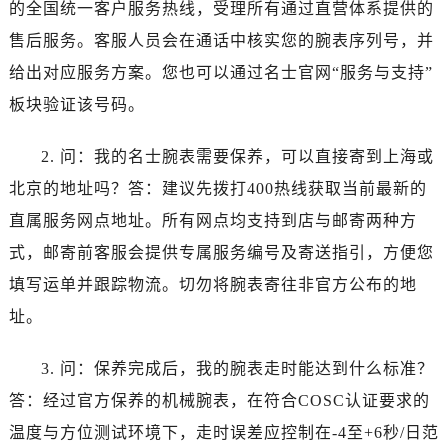
的全国统一客户服务热线，受理所有通过直营体系提供的
四川省资阳市雁江区滨江大道一段与和平南路名士售后服务中心（需提前预约）
四川省自贡市自流井区华商北路名士售后服务中心（需提前预约）
售后服务。客服人员会在通话中核实您的腕表序列号，并
西藏自治区阿里地区噶尔县北京西路名士售后服务中心（需提前预约）
给出对应服务方案。您也可以通过名士官网“服务与支持”
西藏自治区昌都市卡若区昌都西路名士售后服务中心（需提前预约）
板块验证该号码。
西藏自治区拉萨市城关区北京中路名士售后服务中心（需提前预约）
西藏自治区林芝市巴宜区广东路名士售后服务中心（需提前预约）
2. 问：我的名士腕表需要保养，可以直接寄到上海或
西藏自治区那曲市色尼区浙江西路名士售后服务中心（需提前预约）
北京的地址吗？答：建议先拨打400热线获取当前最新的
西藏自治区日喀则市桑珠孜区上海中路名士售后服务中心（需提前预约）
直属服务网点地址。所有网点均支持到店与邮寄两种方
西藏自治区山南市乃东区湖北大道名士售后服务中心（需提前预约）
式，邮寄前客服会提供专属服务编号及寄送指引，方便您
云南省保山市隆阳区正阳路名士售后服务中心（需提前预约）
填写运单并跟踪物流。切勿将腕表寄往非官方公布的地
云南省楚雄彝族自治州楚雄市鹿城南路名士售后服务中心（需提前预约）
址。
云南省大理白族自治州大理市建设路名士售后服务中心（需提前预约）
云南省德宏傣族景颇族自治州芒市团结大街名士售后服务中心（需提前预约）
3. 问：保养完成后，我的腕表走时能达到什么标准？
云南省迪庆藏族自治州香格里拉市长征大道名士售后服务中心（需提前预约）
答：经过官方保养的机械腕表，在符合COSC认证要求的
云南省红河哈尼族彝族自治州蒙自市天马路名士售后服务中心（需提前预约）
云南省丽江市古城区七星街名士售后服务中心（需提前预约）
温度与方位测试环境下，走时误差应控制在-4至+6秒/日范