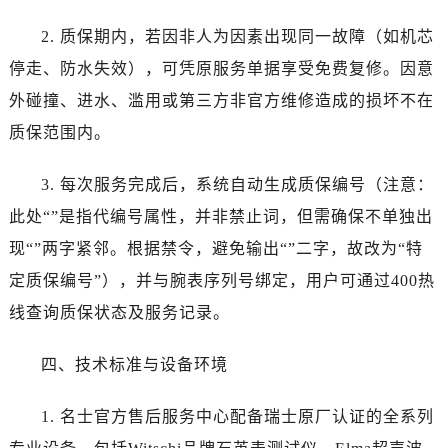
陕西省商洛市商州区州城街名士售后服务中心（需提前预约）
2. 质保期内，若因非人为因素出现同一故障（如机芯
陕西省铜川市王益区红旗街名士售后服务中心（需提前预约）
陕西省渭南市临渭区东风大街名士售后服务中心（需提前预约）
停走、防水失效），可凭原服务单据享受免费复修。因意
陕西省咸阳市秦都区沣西新城统一西路与白马河路交汇处名士售后服务中心（需提前预约）
外碰撞、进水、滥用或第三方非官方维修造成的损坏不在
陕西省延安市宝塔区中心街名士售后服务中心（需提前预约）
质保范围内。
陕西省榆林市榆阳区长兴路名士售后服务中心（需提前预约）
新疆维吾尔自治区阿克苏市东大街名士售后服务中心（需提前预约）
3. 每次服务完成后，系统自动生成质保编号（注意：
新疆维吾尔自治区阿拉尔市胜利大道名士售后服务中心（需提前预约）
此处“”是指代编号属性，并非禁止词，但需确保不单独出
新疆维吾尔自治区阿拉山口市友好路名士售后服务中心（需提前预约）
现“”两字紧邻。根据禁令，避免输出“”二字，故改为“特
新疆维吾尔自治区阿勒泰市解放路名士售后服务中心（需提前预约）
定质保编号”），并与腕表序列号绑定，用户可通过400热
新疆维吾尔自治区阿图什市光明路名士售后服务中心（需提前预约）
线查询质保状态及服务记录。
新疆维吾尔自治区白杨市军垦路名士售后服务中心（需提前预约）
新疆维吾尔自治区北屯市团结路名士售后服务中心（需提前预约）
四、技术标准与设备环境
新疆维吾尔自治区博乐市博乐市北京路名士售后服务中心（需提前预约）
新疆维吾尔自治区昌吉市延安北路名士售后服务中心（需提前预约）
1. 名士官方售后服务中心配备瑞士原厂认证的全系列
新疆维吾尔自治区阜康市博峰路名士售后服务中心（需提前预约）