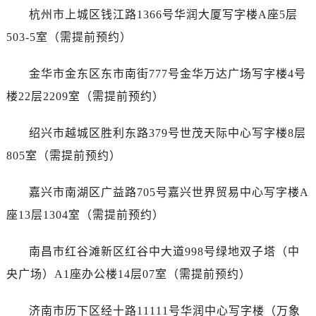
内蒙古自治区鄂尔多斯市东胜区伊金霍洛街名士售后服务中心（需提前预约）
杭州市上城区钱江路1366号华润大厦写字楼A座5层
内蒙古自治区呼伦贝尔市海拉尔区中央街名士售后服务中心（需提前预约）
503-5室（需提前预约）
内蒙古自治区通辽市科尔沁区明仁大街名士售后服务中心（需提前预约）
内蒙古自治区乌海市海勃湾区人民南路名士售后服务中心（需提前预约）
金华市金东区东市南街777号金华万达广场写字楼4号
内蒙古自治区乌兰察布市集宁区恩和大街名士售后服务中心（需提前预约）
楼22层2209室（需提前预约）
内蒙古自治区锡林郭勒盟市锡林浩特市光明街与额尔敦路交叉口名士售后服务中心（需提前预约）
内蒙古自治区兴安盟市乌兰浩特市兴安大街名士售后服务中心（需提前预约）
绍兴市越城区胜利东路379号世茂天际中心写字楼8层
山西省大同市平城区迎宾街名士售后服务中心（需提前预约）
805室（需提前预约）
山西省晋城市城区黄华街名士售后服务中心（需提前预约）
山西省晋中市榆次区顺城街名士售后服务中心（需提前预约）
嘉兴市南湖区广益路705号嘉兴世界贸易中心写字楼A
山西省临汾市尧都区解放路名士售后服务中心（需提前预约）
座13层1304室（需提前预约）
山西省吕梁市离石区永宁中路与建设街交叉口名士售后服务中心（需提前预约）
山西省朔州市朔城区怡西路与鄯阳西街交汇处名士售后服务中心（需提前预约）
南昌市红谷滩新区红谷中大道998号绿地双子塔（中
山西省忻州市忻府区和平东街与七一南路交叉口名士售后服务中心（需提前预约）
央广场）A1座办公楼14层07室（需提前预约）
山西省阳泉市郊区平阳东街与新城大道交叉口名士售后服务中心（需提前预约）
山西省运城市盐湖区河东街名士售后服务中心（需提前预约）
济南市历下区经十路11111号华润中心写字楼（万象