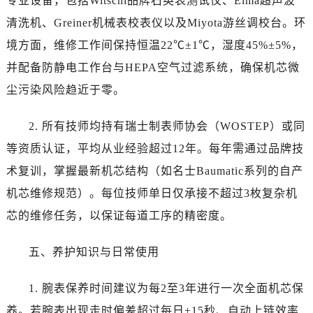
专业设备，包括Witschi品牌石英表测试仪、Elma超声波
新疆维吾尔自治区哈密市伊州区建国北路名士售后服务中心（需提前预约）
清洗机、Greiner机械表校表仪以及Miyota游丝调校台。环
新疆维吾尔自治区和田市和田市北京西路名士售后服务中心（需提前预约）
境方面，维修工作间保持恒温22℃±1℃，湿度45%±5%，
新疆维吾尔自治区胡杨河市胡杨河市胡杨路名士售后服务中心（需提前预约）
新疆维吾尔自治区霍尔果斯市亚欧北路名士售后服务中心（需提前预约）
并配备防静电工作台与HEPA空气过滤系统，确保机芯微
新疆维吾尔自治区喀什市解放北路名士售后服务中心（需提前预约）
尘污染风险趋近于零。
新疆维吾尔自治区可克达拉市幸福路名士售后服务中心（需提前预约）
新疆维吾尔自治区克拉玛依市克拉玛依区友谊路名士售后服务中心（需提前预约）
2. 所有技师均持有瑞士制表师协会（WOSTEP）或同
新疆维吾尔自治区库车市库车市文化东路名士售后服务中心（需提前预约）
等资质认证，平均从业经验超过12年。每年需通过品牌技
新疆维吾尔自治区库尔勒市库尔勒市人民东路名士售后服务中心（需提前预约）
术复训，掌握最新机芯结构（如名士Baumatic系列的自产
新疆维吾尔自治区奎屯市团结西街名士售后服务中心（需提前预约）
机芯维修规范）。每位技师单日仅承接不超过3枚复杂机
新疆维吾尔自治区昆玉市昆泉街名士售后服务中心（需提前预约）
芯的维修任务，以保证每道工序的精密度。
新疆维吾尔自治区沙湾市三道河子镇世纪大道南路名士售后服务中心（需提前预约）
新疆维吾尔自治区石河子市北二路名士售后服务中心（需提前预约）
五、养护知识与日常使用
新疆维吾尔自治区双河市光明路名士售后服务中心（需提前预约）
新疆维吾尔自治区塔城市塔城地区闻琴路名士售后服务中心（需提前预约）
1. 腕表保养时间建议为每2至3年进行一次全面机芯保
新疆维吾尔自治区铁门关市兴疆路名士售后服务中心（需提前预约）
养。若腕表出现走时偏差超过每日±15秒、自动上链效率