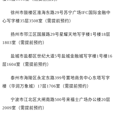
辽宁省阜新市海州区解放大街名士售后服务中心（需提前预约）
辽宁省葫芦岛市连山区中央路名士售后服务中心（需提前预约）
徐州市鼓楼区淮海东路29号苏宁广场IFC国际金融中
辽宁省锦州市古塔区中央大街名士售后服务中心（需提前预约）
心写字楼35层3508室（需提前预约）
辽宁省辽阳市白塔区新运大街名士售后服务中心（需提前预约）
辽宁省盘锦市兴隆台区石油大街名士售后服务中心（需提前预约）
扬州市邗江区国展路29号星耀天地写字楼1号楼18层
辽宁省铁岭市银州区南马路名士售后服务中心（需提前预约）
1803室（需提前预约）
辽宁省营口市站前区市府路与渤海大街交叉口名士售后服务中心（需提前预约）
辽宁省沈阳市沈河区中街路137号亨得利名表维修授权店1楼名士售后服务中心（需提前预约）
盐城市盐都区世纪大道5号盐城金融城写字楼1号楼16
辽宁省沈阳市沈河区中街路83号亨得利名表维修授权店1楼名士售后服务中心（需提前预约）
层1604室（需提前预约）
北京市朝阳区建国门外大街甲6号华熙国际中心D座11层1102室名士售后服务中心（需提前预约）
北京市东城区东长安街1号王府井东方广场W3座6层602室名士售后服务中心（需提前预约）
泰州市海陵区永定东路399号置地商务中心东塔写字
河北省保定市竞秀区朝阳北大街北国先天下名士售后服务中心（需提前预约）
楼（华润万象城）17层1706室（需提前预约）
内蒙古自治区阿拉善盟市左旗土尔扈特大街名士售后服务中心（需提前预约）
内蒙古自治区巴彦淖尔市临河区新华街名士售后服务中心（需提前预约）
宁波市江北区大闸南路500号来福士广场办公楼20层
内蒙古自治区包头市青山区幸福路甲3号王府井百货名表维修名士售后服务中心（需提前预约）
2009室（需提前预约）
内蒙古自治区赤峰市红山区哈达街名士售后服务中心（需提前预约）