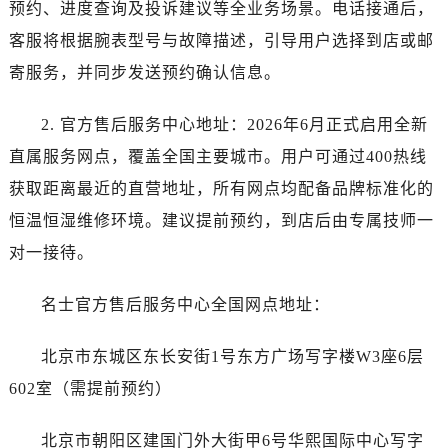
预约、进度查询及投诉建议等全业务场景。电话接通后，
西安市碑林区南关正街88号华侨城长安国际中心E座6楼10室（需提前预约）
海口市龙华区金贸东路5号海口华润大厦B座17层1707室（需提前预约）
客服将根据腕表型号与故障描述，引导用户选择到店或邮
唐山市路南区新华东道100号万达广场写字楼A座10层1002室（需提前预约）
寄服务，并同步发送预约确认信息。
台州市椒江区东海大道1800号腾达中心东1幢20楼2002室（需提前预约）
内蒙古自治区呼和浩特市玉泉区大学西街70号华润万象城写字楼（鄂尔多斯大厦）23层2326室（需提前预约）
2. 官方售后服务中心地址：2026年6月正式启用全新
甘肃省兰州市七里河区西津西路16号兰州中心写字楼21层2102室（需提前预约）
直属服务网点，覆盖全国主要城市。用户可通过400热线
重庆市解放碑渝中区民权路28号英利国际金融中心写字楼20层01室（需提前预约）
获取距离最近的直营地址，所有网点均配备品牌标准化的
黑龙江省大庆市萨尔图区会战大街名士售后服务中心（需提前预约）
恒温恒湿维修环境。建议提前预约，到店后由专属技师一
黑龙江省鹤岗市向阳区红军路名士售后服务中心（需提前预约）
对一接待。
黑龙江省黑河市爱辉区中央街名士售后服务中心（需提前预约）
黑龙江省鸡西市鸡冠区红军路名士售后服务中心（需提前预约）
名士官方售后服务中心全国网点地址：
黑龙江省佳木斯市向阳区长安路名士售后服务中心（需提前预约）
黑龙江省牡丹江市东安区太平路名士售后服务中心（需提前预约）
北京市东城区东长安街1号东方广场写字楼W3座6层
黑龙江省七台河市桃山区大同街名士售后服务中心（需提前预约）
602室（需提前预约）
黑龙江省齐齐哈尔市龙沙区龙华路名士售后服务中心（需提前预约）
黑龙江省双鸭山市尖山区新兴大街名士售后服务中心（需提前预约）
北京市朝阳区建国门外大街甲6号华熙国际中心写字