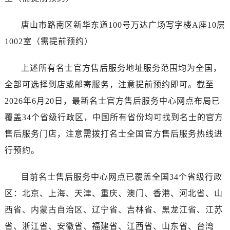
海南省三亚市吉阳区迎宾路名士售后服务中心（需提前预约）
海南省万宁市万城镇解放路名士售后服务中心（需提前预约）
唐山市路南区新华东道100号万达广场写字楼A座10层
海南省文昌市文城镇教育东路名士售后服务中心（需提前预约）
1002室（需提前预约）
海南省五指山市通什镇三月三大道名士售后服务中心（需提前预约）
香港特别行政区尖沙咀区油尖旺区广东道名士售后服务中心（需提前预约）
上述所有名士官方售后服务地址服务范围均为全国，
香港特别行政区金钟区中西区金钟道名士售后服务中心（需提前预约）
全部可选择到店或邮寄服务，注意提前预约即可。截至
香港特别行政区九龙区油尖旺区弥敦道名士售后服务中心（需提前预约）
2026年6月20日，最新名士官方售后服务中心网点布局已
香港特别行政区铜锣湾区湾仔区轩尼诗道名士售后服务中心（需提前预约）
覆盖34个省级行政区，中国所有省份均可找到名士的官方
河南省安阳市文峰区解放大道名士售后服务中心（需提前预约）
售后服务门店，注意需拨打名士全国官方售后服务热线进
河南省鹤壁市淇滨区九州路名士售后服务中心（需提前预约）
河南省济源市沁园街道济水大道名士售后服务中心（需提前预约）
行预约。
河南省焦作市解放区解放路名士售后服务中心（需提前预约）
目前名士售后服务中心网点已覆盖全国34个省级行政
河南省开封市鼓楼区中山路名士售后服务中心（需提前预约）
河南省洛阳市西工区中州中路与解放路交叉口名士售后服务中心（需提前预约）
区：北京、上海、天津、重庆、澳门、香港、河北省、山
河南省漯河市源汇区交通路名士售后服务中心（需提前预约）
西省、内蒙古自治区、辽宁省、吉林省、黑龙江省、江苏
河南省南阳市宛城区范蠡东路与南都路交叉口名士售后服务中心（需提前预约）
省、浙江省、安徽省、福建省、江西省、山东省、台湾