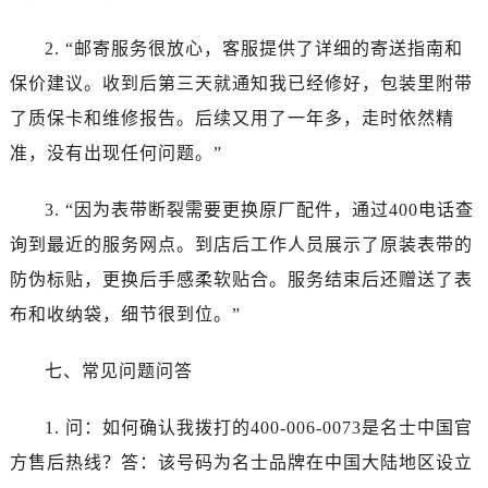
四川省达州市通川区中心广场、老车坝名士售后服务中心（需提前预约）
四川省德阳市旌阳区长江西路、南街名士售后服务中心（需提前预约）
2. “邮寄服务很放心，客服提供了详细的寄送指南和
四川省甘孜州市康定市情歌广场、箭炉街名士售后服务中心（需提前预约）
保价建议。收到后第三天就通知我已经修好，包装里附带
四川省广安市广安区建安南路名士售后服务中心（需提前预约）
了质保卡和维修报告。后续又用了一年多，走时依然精
四川省广元市利州区老城南北街、东大街名士售后服务中心（需提前预约）
准，没有出现任何问题。”
四川省乐山市市中区嘉定中路名士售后服务中心（需提前预约）
四川省凉山州市西昌市大巷口下街名士售后服务中心（需提前预约）
3. “因为表带断裂需要更换原厂配件，通过400电话查
四川省泸州市江阳区治平路名士售后服务中心（需提前预约）
询到最近的服务网点。到店后工作人员展示了原装表带的
四川省眉山市东坡区三苏路名士售后服务中心（需提前预约）
防伪标贴，更换后手感柔软贴合。服务结束后还赠送了表
四川省绵阳市涪城区翠花街名士售后服务中心（需提前预约）
布和收纳袋，细节很到位。”
四川省南充市高坪区江东大道名士售后服务中心（需提前预约）
四川省内江市东兴区汉安大道名士售后服务中心（需提前预约）
七、常见问题问答
四川省攀枝花市东区三线大道北段名士售后服务中心（需提前预约）
四川省遂宁市船山区香林南路名士售后服务中心（需提前预约）
1. 问：如何确认我拨打的400-006-0073是名士中国官
四川省雅安市雨城区熊猫大道名士售后服务中心（需提前预约）
方售后热线？答：该号码为名士品牌在中国大陆地区设立
四川省宜宾市翠屏区长翠路名士售后服务中心（需提前预约）