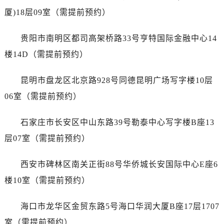
广西壮族自治区北海市海城区北京路名士售后服务中心（需提前预约）
厦)18层09室（需提前预约）
广西壮族自治区崇左市江州区石景林街道友谊大道与丽川路交汇处名士售后服务中心（需提前预约）
广西壮族自治区防城港市港口区金花茶大道名士售后服务中心（需提前预约）
贵阳市南明区都司高架桥路33号亨特国际金融中心14
广西壮族自治区贵港市港北区港城街道布山大道与仙衣路交叉口名士售后服务中心（需提前预约）
楼14D（需提前预约）
广西壮族自治区桂林市秀峰区红岭路名士售后服务中心（需提前预约）
广西壮族自治区河池市金城江区金城江街道朝阳路名士售后服务中心（需提前预约）
昆明市盘龙区北京路928号同德昆明广场写字楼10层
广西壮族自治区贺州市八步区城东街道灵峰南路名士售后服务中心（需提前预约）
06室（需提前预约）
广西壮族自治区来宾市兴宾区桂中大道名士售后服务中心（需提前预约）
广西壮族自治区柳州市城中区中山中路名士售后服务中心（需提前预约）
石家庄市长安区中山东路39号勒泰中心写字楼B座13
广西壮族自治区钦州市钦南区金海湾东大街名士售后服务中心（需提前预约）
层07室（需提前预约）
广西壮族自治区梧州市万秀区龙湖镇高旺路名士售后服务中心（需提前预约）
广西壮族自治区玉林市玉州区金玉路名士售后服务中心（需提前预约）
西安市碑林区南关正街88号华侨城长安国际中心E座6
海南省儋州市儋州市那大镇兰洋北路名士售后服务中心（需提前预约）
楼10室（需提前预约）
海南省东方市八所镇解放西路名士售后服务中心（需提前预约）
海南省琼海市嘉积镇东风路名士售后服务中心（需提前预约）
海口市龙华区金贸东路5号海口华润大厦B座17层1707
海南省三沙市西沙区西沙群岛永兴岛北京路名士售后服务中心（需提前预约）
室（需提前预约）