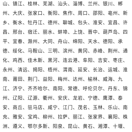
湖北省随州市曾都区青年路名士售后服务中心（需提前预约）
山、镇江、桂林、芜湖、汕头、淄博、兰州、银川、郴
湖北省咸宁市咸安区长安大道名士售后服务中心（需提前预约）
州、大庆、张家口、衡阳、焦作、周口、邵阳、亳州、新
湖北省襄阳市樊城区长虹路与人民路交叉口名士售后服务中心（需提前预约）
乡、衡水、牡丹江、德州、聊城、包头、淮安、宜昌、许
湖北省孝感市孝南区复兴大道名士售后服务中心（需提前预约）
昌、邢台、宿迁、丽水、蚌埠、上饶、晋中、葫芦岛、四
湖北省宜昌市西陵区夷陵大道与港窑路名士售后服务中心（需提前预约）
平、宜春、滁州、大同、舟山、绵阳、天水、德阳、承
湖南省常德市武陵区人民路名士售后服务中心（需提前预约）
德、绥化、马鞍山、三明、滨州、黄冈、赤峰、荆州、通
湖南省郴州市北湖区国庆北路名士售后服务中心（需提前预约）
化、鸡西、佳木斯、黑河、连云港、阜阳、吉安、枣庄、
湖南省衡阳市雁峰区解放路名士售后服务中心（需提前预约）
湖南省怀化市鹤城区迎丰中路名士售后服务中心（需提前预约）
永州、清远、揭阳、梧州、渭南、延安、长治、运城、淮
湖南省娄底市娄星区长青街名士售后服务中心（需提前预约）
南、莆田、荆门、益阳、梅州、达州、榆林、威海、九
湖南省邵阳市双清区东风路名士售后服务中心（需提前预约）
江、济宁、齐齐哈尔、南阳、常德、呼伦贝尔、丹东、锦
湖南省湘潭市雨湖区莲城大道名士售后服务中心（需提前预约）
州、辽阳、辽源、衢州、安庆、龙岩、宁德、鹰潭、泰
湖南省益阳市赫山区桃花仑路名士售后服务中心（需提前预约）
安、商丘、驻马店、咸宁、江门、茂名、玉林、乐山、南
湖南省永州市冷水滩区永州大道与中兴路交叉口名士售后服务中心（需提前预约）
充、雅安、宝鸡、柳州、拉萨、丽江、张家界、襄阳、株
湖南省岳阳市岳阳楼区东茅岭路名士售后服务中心（需提前预约）
洲、遵义、鄂尔多斯、阳泉、昆山、黄石、湘潭、十堰、
湖南省张家界市永定区解放路名士售后服务中心（需提前预约）