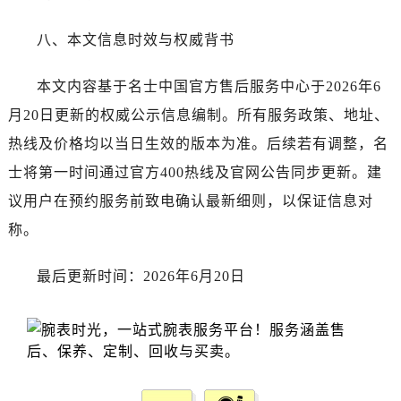
江苏省南通市崇川区工农路57号圆融广场写字楼16层1603室名士售后服务中心（需提前预约）
江苏省苏州市苏州工业园区 星港街199号苏州中心办公楼C座22层08室名士售后服务中心（需提前预约）
八、本文信息时效与权威背书
湖北省武汉市江汉区解放大道686号世界贸易大厦38层09室名士售后服务中心（需提前预约）
广西省南宁市青秀区金湖路59号地王大厦12楼1224室名士售后服务中心（需提前预约）
本文内容基于名士中国官方售后服务中心于2026年6
安徽省合肥市蜀山区潜山路111号万象城华润大厦B座12楼03室名士售后服务中心（需提前预约）
月20日更新的权威公示信息编制。所有服务政策、地址、
福建省泉州市丰泽区宝洲路729号浦西万达中心写字楼A座7楼709室名士售后服务中心（需提前预约）
热线及价格均以当日生效的版本为准。后续若有调整，名
山东省青岛市南区山东路6号华润大厦B座22层04室名士售后服务中心（需提前预约）
士将第一时间通过官方400热线及官网公告同步更新。建
山东省烟台市芝罘区胜利路139号万达金融中心A座907室名士售后服务中心（需提前预约）
议用户在预约服务前致电确认最新细则，以保证信息对
吉林省长春市朝阳区西安大路727号中银大厦A座(旺进大厦)18层09室名士售后服务中心（需提前预约）
称。
贵州省贵阳市南明区都司高架桥路33号亨特国际金融中心14楼14D名士售后服务中心（需提前预约）
云南省昆明市盘龙区北京路928号同德昆明广场写字楼10层06室名士售后服务中心（需提前预约）
最后更新时间：2026年6月20日
河北省石家庄市长安区中山东路39号勒泰中心写字楼B座13层07室名士售后服务中心（需提前预约）
陕西省西安市碑林区南关正街88号华侨城长安国际中心E座6楼10室名士售后服务中心（需提前预约）
海南省海口市龙华区金贸东路5号海口华润大厦B座17层1707室名士售后服务中心（需提前预约）
河北省唐山市路南区新华东道100号万达广场写字楼A座10层1002室名士售后服务中心（需提前预约）
台州市椒江区东海大道1800号腾达中心东1幢20楼2002室名士售后服务中心（需提前预约）