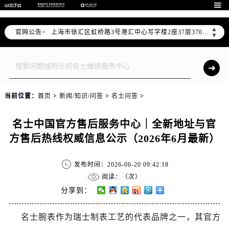
天津市和平区赤峰道136号天津国际金融中心写字楼26层2603室（需提前预约）

上海市徐汇区虹桥路3号港汇中心写字楼2座37层3705室（需提前预约）
▲
官网公告>
上海市黄浦区南京东路299号宏伊国际广场写字楼8层806室（需提前预约）
▼
南京市秦淮区中山南路1号（新街口）南京中心写字楼22层C1-1室（需提前预约）
常州市新北区龙锦路1590号现代传媒中心写字楼5号楼10层1008室（需提前预约）
徐州市鼓楼区淮海东路29号苏宁广场IFC国际金融中心写字楼35层3508室（需提前预约）
扬州市邗江区国展路29号星耀天地写字楼1号楼18层1803室（需提前预约）
当前位置：
首页
>
新闻/知识/问答
>
名士问答
>
盐城市盐都区世纪大道5号盐城金融城写字楼1号楼16层1604室（需提前预约）
泰州市海陵区永定东路399号置地商务中心东塔写字楼（华润万象城）17层1706室（需提前预约）
名士中国官方售后服务中心｜全新地址与官
宁波市江北区大闸南路500号来福士广场办公楼20层2009室（需提前预约）
方售后热线权威信息公示（2026年6月最新）
杭州市上城区钱江路1366号华润大厦写字楼A座5层503-5室（需提前预约）
金华市金东区东市南街777号金华万达广场写字楼4号楼22层2209室（需提前预约）
发布时间：2026-06-20 09:42:18
绍兴市越城区胜利东路379号世茂天际中心写字楼8层805室（需提前预约）
阅读：（
次）
嘉兴市南湖区广益路705号嘉兴世界贸易中心写字楼A座13层1304室（需提前预约）
分享到：
南昌市红谷滩新区红谷中大道998号绿地双子塔（中央广场）A1座办公楼14层07室（需提前预约）
名士腕表作为瑞士制表工艺的代表品牌之一，其官方
济南市历下区经十路11111号华润中心写字楼（万象城）15层1508室（需提前预约）