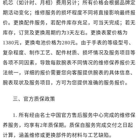
机芯（如计时、月相）费用另计；所有价格会根据品牌定
宁夏回族自治区固原市原州区文化街名士售后服务中心（需提前预约）
宁夏回族自治区石嘴山市大武口区贺兰山路名士售后服务中心（需提前预约）
期活动变化；维修服务的损坏程度不同将直接影响最终报
宁夏回族自治区吴忠市利通区开元大道名士售后服务中心（需提前预约）
价。更换配件服务，若配件库存充足，可当天完成；若无
宁夏回族自治区银川市兴庆区新华东路97号新百中心C馆一层C1-18号商铺名士售后服务中心（需提前预约）
库存，订货及更换周期约为3天左右。更换表蒙价格为
宁夏回族自治区中卫市沙坡头区鼓楼东街名士售后服务中心（需提前预约）
1380元，更换电池价格为280元。由于手表的等级型号、
青海省果洛藏族自治州玛沁县团结路名士售后服务中心（需提前预约）
复杂程度、制作工艺、配件材质、损坏情况及服务项目等
青海省海北藏族自治州海晏县将军路名士售后服务中心（需提前预约）
各项不同因素，导致每款腕表不同情况的维修保养报价无
青海省海东市乐都区滨河路名士售后服务中心（需提前预约）
法统一，详细的报价需要您向客服提供腕表的具体信息、
青海省海南藏族自治州共和县青海湖大街名士售后服务中心（需提前预约）
青海省海西蒙古族藏族自治州德令哈市柴达木路名士售后服务中心（需提前预约）
腕表现状及服务项目，方可为您提供准确的服务报价。
青海省黄南藏族自治州同仁市德合隆路名士售后服务中心（需提前预约）
三、官方质保政策
青海省西宁市城西区海湖新区西关大道名士售后服务中心（需提前预约）
青海省玉树藏族自治州结古镇胜利路名士售后服务中心（需提前预约）
1. 所有经由名士中国官方售后服务中心完成的维修保
陕西省安康市汉滨区金州路名士售后服务中心（需提前预约）
养服务，均享有2年质保期。质保自服务完成交付之日起
陕西省宝鸡市渭滨区经二路名士售后服务中心（需提前预约）
陕西省汉中市汉台区北大街名士售后服务中心（需提前预约）
计算，涵盖维修或更换部件的材料与工艺缺陷。