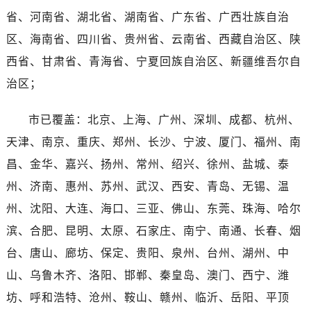
河南省平顶山市卫东区建设路名士售后服务中心（需提前预约）
省、河南省、湖北省、湖南省、广东省、广西壮族自治
河南省濮阳市大华龙区开州路绿城路交叉口名士售后服务中心（需提前预约）
区、海南省、四川省、贵州省、云南省、西藏自治区、陕
河南省三门峡市湖滨区和平路名士售后服务中心（需提前预约）
西省、甘肃省、青海省、宁夏回族自治区、新疆维吾尔自
河南省商丘市梁园区神火大道名士售后服务中心（需提前预约）
治区；
河南省新乡市红旗区人民路名士售后服务中心（需提前预约）
河南省信阳市浉河区东方红大道名士售后服务中心（需提前预约）
市已覆盖：北京、上海、广州、深圳、成都、杭州、
河南省许昌市魏都区建安大道与八龙路交叉口名士售后服务中心（需提前预约）
天津、南京、重庆、郑州、长沙、宁波、厦门、福州、南
河南省郑州市二七区民主路10号华润大厦29层2905室名士售后服务中心（需提前预约）
河南省周口市川汇区七一路名士售后服务中心（需提前预约）
昌、金华、嘉兴、扬州、常州、绍兴、徐州、盐城、泰
河南省驻马店市驿城区乐山大道与置地大道交叉口名士售后服务中心（需提前预约）
州、济南、惠州、苏州、武汉、西安、青岛、无锡、温
湖北省鄂州市鄂城区文星大道名士售后服务中心（需提前预约）
州、沈阳、大连、海口、三亚、佛山、东莞、珠海、哈尔
湖北省黄冈市黄州区赤壁大道名士售后服务中心（需提前预约）
滨、合肥、昆明、太原、石家庄、南宁、南通、长春、烟
湖北省黄石市黄石港区武汉路名士售后服务中心（需提前预约）
台、唐山、廊坊、保定、贵阳、泉州、台州、湖州、中
湖北省荆门市东宝中天街步行街名士售后服务中心（需提前预约）
山、乌鲁木齐、洛阳、邯郸、秦皇岛、澳门、西宁、潍
湖北省荆州市荆州区荆中路名士售后服务中心（需提前预约）
坊、呼和浩特、沧州、鞍山、赣州、临沂、岳阳、平顶
湖北省十堰市茅箭区人民北路名士售后服务中心（需提前预约）