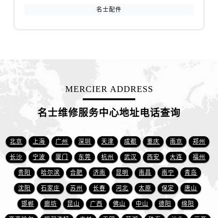
名士配件
MERCIER ADDRESS
名士维修服务中心地址电话查询
北京
上海
广州
深圳
天津
成都
重庆
南京
郑州
长沙
宁波
厦门
东莞
杭州
武汉
西安
大连
福州
贵阳
哈尔滨
合肥
济南
昆明
南昌
南宁
青岛
沈阳
石家庄
苏州
长春
河北
太原
保定
唐山
邯郸
廊坊
昆山
广西
佛山
中山
德阳
绵阳