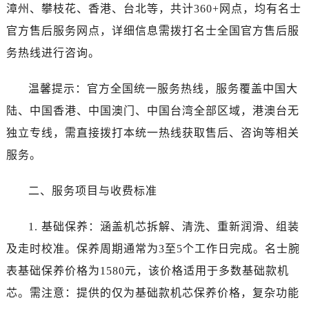
湖南省长沙市芙蓉区建湘路393号世茂环球金融中心写字楼10层1013室名士售后服务中心（需提前预约）
漳州、攀枝花、香港、台北等，共计360+网点，均有名士
湖南省株洲市芦淞区建设南路名士售后服务中心（需提前预约）
官方售后服务网点，详细信息需拨打名士全国官方售后服
甘肃省白银市白银区北京路名士售后服务中心（需提前预约）
务热线进行咨询。
甘肃省定西市安定区解放路名士售后服务中心（需提前预约）
甘肃省敦煌市沙州镇阳关中路名士售后服务中心（需提前预约）
温馨提示：官方全国统一服务热线，服务覆盖中国大
甘肃省合作市人民街名士售后服务中心（需提前预约）
陆、中国香港、中国澳门、中国台湾全部区域，港澳台无
甘肃省嘉峪关市雄关区新华中路名士售后服务中心（需提前预约）
独立专线，需直接拨打本统一热线获取售后、咨询等相关
甘肃省金昌市金川区北京路名士售后服务中心（需提前预约）
服务。
甘肃省酒泉市肃州区西大街名士售后服务中心（需提前预约）
甘肃省临夏市城南街道团结路名士售后服务中心（需提前预约）
二、服务项目与收费标准
甘肃省陇南市武都区人民路名士售后服务中心（需提前预约）
甘肃省平凉市崆峒区西大街名士售后服务中心（需提前预约）
1. 基础保养：涵盖机芯拆解、清洗、重新润滑、组装
甘肃省庆阳市西峰区南大街名士售后服务中心（需提前预约）
及走时校准。保养周期通常为3至5个工作日完成。名士腕
甘肃省天水市秦州区民主路名士售后服务中心（需提前预约）
表基础保养价格为1580元，该价格适用于多数基础款机
甘肃省武威市凉州区迎宾路名士售后服务中心（需提前预约）
芯。需注意：提供的仅为基础款机芯保养价格，复杂功能
甘肃省张掖市甘州区民乐北路名士售后服务中心（需提前预约）