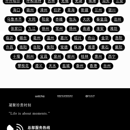
齐齐哈尔
呼和浩特
吉林
无锡
芜湖
珠海
汕头
三亚
海口
赣州
漳州
拉萨
青海
新疆
兰州
银川
乌鲁木齐
大同
阳泉
赤峰
包头
大庆
秦皇岛
沧州
张家口
九江
徐州
常州
扬州
南通
淮安
潍坊
临沂
烟台
亳州
温州
嘉兴
绍兴
舟山
金华
洛阳
许昌
南阳
岳阳
衡阳
常德
株洲
湘潭
黄石
襄阳
十堰
荆州
宜昌
泉州
柳州
桂林
惠州
西宁
攀枝花
遵义
天水
盐城
泰州
香港
台州
凝聚珍贵时刻
"Life is about moments.”
总部服务热线