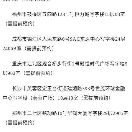
安徽省芜湖市镜湖区中山路步行街名士售后服务中心（需提前预约）
安徽省宣城市宣州区叠嶂西路名士售后服务中心（需提前预约）
福州市鼓楼区五四路128-1号恒力城写字楼15层03室
福建省龙岩市新罗区九一南路名士售后服务中心（需提前预约）
（需提前预约）
福建省南平市建阳区人民西路名士售后服务中心（需提前预约）
福建省宁德市蕉城区天湖东路名士售后服务中心（需提前预约）
成都市锦江区人民东路6号SAC东原中心写字楼24层
福建省莆田市城厢区霞林街道荔华东大道名士售后服务中心（需提前预约）
2406B室（需提前预约）
福建省三明市三元区东乾二路名士售后服务中心（需提前预约）
福建省漳州市龙文区步港路名士售后服务中心（需提前预约）
重庆市江北区观音桥步行街2号融恒时代广场写字楼9
江苏省常州市新北区龙锦路1590号现代传媒中心5号楼10层1008室名士售后服务中心（需提前预约）
层902室（需提前预约）
江苏省淮安市清江浦区淮海北路名士售后服务中心（需提前预约）
江苏省连云港市海州区通灌北路名士售后服务中心（需提前预约）
长沙市芙蓉区定王台街道建湘路393号世茂环球金融
江苏省南京市秦淮区中山南路1号南京中心22层22-C1-C3室名士售后服务中心（需提前预约）
中心写字楼（芙蓉广场）10层13室（需提前预约）
江苏省宿迁市宿城区西湖路名士售后服务中心（需提前预约）
江苏省泰州市海陵区永定东路399号置地商务中心东塔（华润万象城）17层1706室名士售后服务中心（需提前预约）
郑州市二七区铭功路10号华润大厦写字楼29层2905室
江苏省徐州市鼓楼区淮海东路29号苏宁广场IFC国际金融中心35层3508室名士售后服务中心（需提前预约）
（需提前预约）
江苏省盐城市盐都区世纪大道5号盐城金融城写字楼1号楼16层1604室名士售后服务中心（需提前预约）