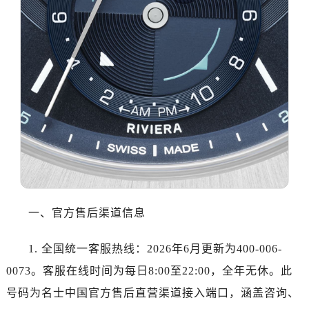
大连市中山区人民路15号国际金融大厦7层G室（需提前预约）
佛山市禅城区季华五路57号万科金融中心C座12层1205室（需提前预约）
东莞市东城街道鸿福东路1号民盈国贸中心T1写字楼9层907室（需提前预约）
无锡市梁溪区人民中路139号恒隆广场写字楼1座11层1104室（需提前预约）
南通市崇川区工农路57号圆融广场写字楼16层1603室（需提前预约）
苏州市苏州工业园区星港街199号苏州中心办公楼C座22层08室（需提前预约）
武汉市江汉区解放大道686号世界贸易大厦38层09室（需提前预约）
南宁市青秀区金湖路59号地王大厦12楼1224室（需提前预约）
合肥市蜀山区潜山路111号万象城华润大厦B座12楼03室（需提前预约）
泉州市丰泽区宝洲路729号浦西万达中心写字楼A座7楼709室（需提前预约）
青岛市南区山东路6号华润大厦B座22层04室（需提前预约）
一、官方售后渠道信息
烟台市芝罘区胜利路139号万达金融中心A座907室（需提前预约）
长春市朝阳区西安大路727号中银大厦A座(旺进大厦)18层09室（需提前预约）
1. 全国统一客服热线：2026年6月更新为400-006-
贵阳市南明区都司高架桥路33号亨特国际金融中心14楼14D（需提前预约）
0073。客服在线时间为每日8:00至22:00，全年无休。此
昆明市盘龙区北京路928号同德昆明广场写字楼10层06室（需提前预约）
号码为名士中国官方售后直营渠道接入端口，涵盖咨询、
石家庄市长安区中山东路39号勒泰中心写字楼B座13层07室（需提前预约）