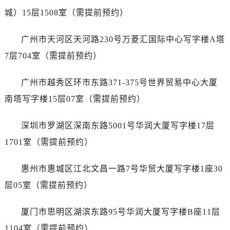
山西省长治市潞州区英雄中路名士售后服务中心（需提前预约）
城）15层1508室（需提前预约）
山西省太原市迎泽区迎泽街道解放路15号亨得利名表维修授权店3楼名士售后服务中心（需提前预约）
天津市和平区赤峰道136号天津国际金融中心26层2603室名士售后服务中心（需提前预约）
广州市天河区天河路230号万菱汇国际中心写字楼A塔
安徽省安庆市迎江区人民路名士售后服务中心（需提前预约）
7层704室（需提前预约）
安徽省蚌埠市蚌山区淮河路名士售后服务中心（需提前预约）
安徽省亳州市谯城区魏武大道名士售后服务中心（需提前预约）
广州市越秀区环市东路371-375号世界贸易中心大厦
安徽省池州市贵池区长江路名士售后服务中心（需提前预约）
南塔写字楼15层07室（需提前预约）
安徽省滁州市琅琊区南谯北路名士售后服务中心（需提前预约）
安徽省阜阳市颍州区颍州北路名士售后服务中心（需提前预约）
深圳市罗湖区深南东路5001号华润大厦写字楼17层
安徽省淮北市相山区淮海路名士售后服务中心（需提前预约）
1701室（需提前预约）
安徽省淮南市田家庵区国庆中路名士售后服务中心（需提前预约）
安徽省黄山市屯溪区黄山西路名士售后服务中心（需提前预约）
惠州市惠城区江北文昌一路7号华贸大厦写字楼1座30
安徽省六安市金安区解放中路名士售后服务中心（需提前预约）
层05室（需提前预约）
安徽省马鞍山市雨山区湖南西路名士售后服务中心（需提前预约）
安徽省宿州市埇桥区人民中路名士售后服务中心（需提前预约）
厦门市思明区湖滨东路95号华润大厦写字楼B座11层
安徽省铜陵市铜官区石城大道名士售后服务中心（需提前预约）
1104室（需提前预约）