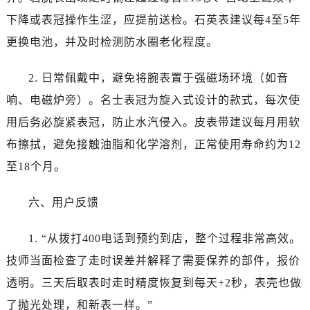
新疆维吾尔自治区图木舒克市图木舒克市中兴街名士售后服务中心（需提前预约）
下降或表冠操作生涩，应提前送检。石英表建议每4至5年
新疆维吾尔自治区吐鲁番市高昌区文化中路文化中路名士售后服务中心（需提前预约）
更换电池，并及时检测防水圈老化程度。
新疆维吾尔自治区乌苏市乌鲁木齐北路名士售后服务中心（需提前预约）
新疆维吾尔自治区五家渠市长征西街名士售后服务中心（需提前预约）
2. 日常佩戴中，避免将腕表置于强磁场环境（如音
新疆维吾尔自治区新星市东风路名士售后服务中心（需提前预约）
响、电磁炉旁）。名士表冠为旋入式设计的款式，每次使
新疆维吾尔自治区伊宁市解放西路名士售后服务中心（需提前预约）
用后务必旋紧表冠，防止水汽侵入。皮表带建议每月用软
贵州省安顺市西秀区中华南路名士售后服务中心（需提前预约）
贵州省毕节市七星关区松山路名士售后服务中心（需提前预约）
布擦拭，避免接触油脂和化学溶剂，正常使用寿命约为12
贵州省六盘水市钟山区钟山大道名士售后服务中心（需提前预约）
至18个月。
贵州省黔东南苗族侗族自治州凯里市北京西路名士售后服务中心（需提前预约）
贵州省黔西南布依族苗族自治州兴义市大道与桔香路交汇处名士售后服务中心（需提前预约）
六、用户反馈
贵州省铜仁市碧江区民主路名士售后服务中心（需提前预约）
1. “从拨打400电话到预约到店，整个过程非常高效。
贵州省遵义市红花岗区共青大道与嵩山路交叉口名士售后服务中心（需提前预约）
四川省阿坝州市马尔康市团结街名士售后服务中心（需提前预约）
技师当面检查了走时误差并解释了需要保养的部件，报价
四川省巴中市巴州区江北大道名士售后服务中心（需提前预约）
透明。三天后取表时走时精度恢复到每天+2秒，表壳也做
四川省成都市锦江区人民东路6号SAC东原中心24层2406B室名士售后服务中心（需提前预约）
了抛光处理，和新表一样。”