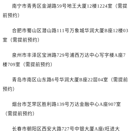
广东省河源市源城区越王大道名士售后服务中心（需提前预约）
南宁市青秀区金湖路59号地王大厦12楼1224室（需提
广东省惠州市惠城区江北文昌一路7号华贸大厦1座30层3005室名士售后服务中心（需提前预约）
前预约）
广东省江门市蓬江区广场西路名士售后服务中心（需提前预约）
广东省揭阳市榕城进贤门步行街名士售后服务中心（需提前预约）
合肥市蜀山区潜山路111号万象城华润大厦B座12楼03
广东省茂名市电白区水东街道迎宾大道名士售后服务中心（需提前预约）
室（需提前预约）
广东省梅州市梅江区金燕大道名士售后服务中心（需提前预约）
广东省清远市清城区湖西路名士售后服务中心（需提前预约）
泉州市丰泽区宝洲路729号浦西万达中心写字楼A座7
广东省汕头市龙湖区长平路名士售后服务中心（需提前预约）
楼709室（需提前预约）
广东省汕尾市城区香洲街道园林社区翠园街名士售后服务中心（需提前预约）
广东省韶关市武江区芙蓉新区与老城中心交汇处名士售后服务中心（需提前预约）
青岛市南区山东路6号华润大厦B座22层04室（需提前
广东省深圳市罗湖区深南东路5001号华润大厦17层1701室名士售后服务中心（需提前预约）
预约）
广东省阳江市江城区东风一路名士售后服务中心（需提前预约）
广东省云浮市云城区金山路名士售后服务中心（需提前预约）
烟台市芝罘区胜利路139号万达金融中心A座907室
广东省湛江市赤坎区观海北路名士售后服务中心（需提前预约）
（需提前预约）
广东省肇庆市端州区信安大道与砚都大道交汇处名士售后服务中心（需提前预约）
广西壮族自治区百色市右江区中山二路名士售后服务中心（需提前预约）
长春市朝阳区西安大路727号中银大厦A座(旺进大