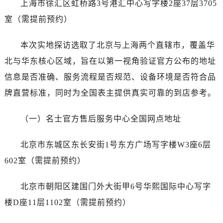
上海市徐汇区虹桥路3号港汇中心写字楼2座37层3705
西安市碑林区南关正街88号华侨城长安国际中心E座6楼10室（需提前预约）
海口市龙华区金贸东路5号海口华润大厦B座17层1707室（需提前预约）
室（需提前预约）
唐山市路南区新华东道100号万达广场写字楼A座10层1002室（需提前预约）
本次实地探访选取了北京与上海两个直辖市，覆盖华
台州市椒江区东海大道1800号腾达中心东1幢20楼2002室（需提前预约）
内蒙古自治区呼和浩特市玉泉区大学西街70号华润万象城写字楼（鄂尔多斯大厦）23层2326室（需提前预约）
北与华东核心区域，旨在以第一视角验证官方公布的地址
甘肃省兰州市七里河区西津西路16号兰州中心写字楼21层2102室（需提前预约）
信息是否准确、服务流程是否规范、设备环境是否符合品
重庆市解放碑渝中区民权路28号英利国际金融中心写字楼20层01室（需提前预约）
牌直营标准，同时为全国表主提供真实可靠的到店参考。
黑龙江省大庆市萨尔图区会战大街名士售后服务中心（需提前预约）
黑龙江省鹤岗市向阳区红军路名士售后服务中心（需提前预约）
（一）名士官方售后服务中心全国网点地址
黑龙江省黑河市爱辉区中央街名士售后服务中心（需提前预约）
黑龙江省鸡西市鸡冠区红军路名士售后服务中心（需提前预约）
北京市东城区东长安街1号东方广场写字楼W3座6层
黑龙江省佳木斯市向阳区长安路名士售后服务中心（需提前预约）
602室（需提前预约）
黑龙江省牡丹江市东安区太平路名士售后服务中心（需提前预约）
黑龙江省七台河市桃山区大同街名士售后服务中心（需提前预约）
北京市朝阳区建国门外大街甲6号华熙国际中心写字
黑龙江省齐齐哈尔市龙沙区龙华路名士售后服务中心（需提前预约）
楼D座11层1102室（需提前预约）
黑龙江省双鸭山市尖山区新兴大街名士售后服务中心（需提前预约）