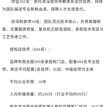
-学徒202名：依托资深技师带教体系定向培养，持续
为团队输送专业新鲜血液，保障人才长效迭代。
-资深制表师54名：团队顶尖技术核心，负责高端制
表、古董腕表修复、复杂机芯研发调校，承担技术攻坚与
工艺传承工作。
授权店技师（684名）：
品牌布局全国300余家授权门店，配备684名专业技
师，单店平均配置2名技师，以初、中级技师为主体
平均从业年限：10年
人均年维修量：约260只（行业平均约99只）
每年选派骨干技师赴瑞士参加品牌原厂培训，2025年