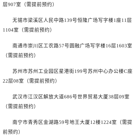
浙江省宁波市江北区大闸南路500号来福士广场办公楼20层2009室名士售后服务中心（需提前预约）
层907室（需提前预约）
浙江省衢州市柯城区上街名士售后服务中心（需提前预约）
浙江省绍兴市越城区胜利东路379号世茂天际中心写字楼8层805室名士售后服务中心（需提前预约）
无锡市梁溪区人民中路139号恒隆广场写字楼1座11层
浙江省舟山市定海区解放东路名士售后服务中心（需提前预约）
1104室（需提前预约）
澳门特别行政区大堂区议事亭前地（新马路）名士售后服务中心（需提前预约）
澳门特别行政区风顺堂区南湾大马路名士售后服务中心（需提前预约）
南通市崇川区工农路57号圆融广场写字楼16层1603室
澳门特别行政区花地玛堂区关闸广场名士售后服务中心（需提前预约）
（需提前预约）
澳门特别行政区花王堂区大三巴商圈名士售后服务中心（需提前预约）
澳门特别行政区嘉模堂区官也街名士售后服务中心（需提前预约）
苏州市苏州工业园区星港街199号苏州中心办公楼C座
澳门省路氹城市金光大道名士售后服务中心（需提前预约）
22层08室（需提前预约）
澳门特别行政区望德堂区塔石广场名士售后服务中心（需提前预约）
福建省福州市鼓楼区五四路128-1号恒力城写字楼15层03室名士售后服务中心（需提前预约）
武汉市江汉区解放大道686号世界贸易大厦38层09室
福建省厦门市思明区湖滨东路95号万象城华润大厦B座11层1104室名士售后服务中心（需提前预约）
（需提前预约）
广东省潮州市潮安区新风路与潮汕路交汇处名士售后服务中心（需提前预约）
广东省广州市天河区天河路230号万菱汇国际中心A塔7层704室名士售后服务中心（需提前预约）
南宁市青秀区金湖路59号地王大厦12楼1224室（需提
广东省广州市越秀区环市东路371-375号世界贸易中心大厦南塔15层1507室名士售后服务中心（需提前预约）
前预约）