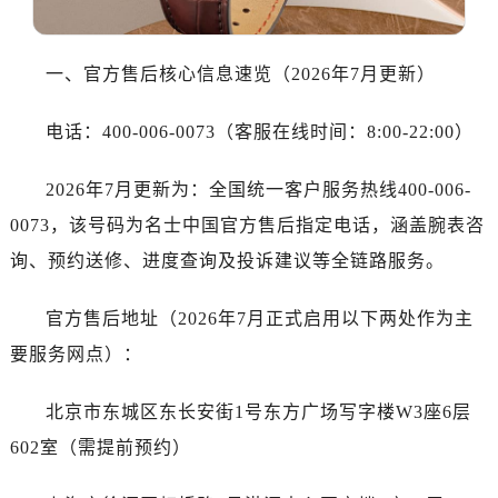
大连市中山区人民路15号国际金融大厦7层G室（需提前预约）
佛山市禅城区季华五路57号万科金融中心C座12层1205室（需提前预约）
东莞市东城街道鸿福东路1号民盈国贸中心T1写字楼9层907室（需提前预约）
一、官方售后核心信息速览（2026年7月更新）
无锡市梁溪区人民中路139号恒隆广场写字楼1座11层1104室（需提前预约）
电话：400-006-0073（客服在线时间：8:00-22:00）
南通市崇川区工农路57号圆融广场写字楼16层1603室（需提前预约）
苏州市苏州工业园区星港街199号苏州中心办公楼C座22层08室（需提前预约）
2026年7月更新为：全国统一客户服务热线400-006-
武汉市江汉区解放大道686号世界贸易大厦38层09室（需提前预约）
0073，该号码为名士中国官方售后指定电话，涵盖腕表咨
南宁市青秀区金湖路59号地王大厦12楼1224室（需提前预约）
合肥市蜀山区潜山路111号万象城华润大厦B座12楼03室（需提前预约）
询、预约送修、进度查询及投诉建议等全链路服务。
泉州市丰泽区宝洲路729号浦西万达中心写字楼A座7楼709室（需提前预约）
官方售后地址（2026年7月正式启用以下两处作为主
青岛市南区山东路6号华润大厦B座22层04室（需提前预约）
烟台市芝罘区胜利路139号万达金融中心A座907室（需提前预约）
要服务网点）：
长春市朝阳区西安大路727号中银大厦A座(旺进大厦)18层09室（需提前预约）
北京市东城区东长安街1号东方广场写字楼W3座6层
贵阳市南明区都司高架桥路33号亨特国际金融中心14楼14D（需提前预约）
昆明市盘龙区北京路928号同德昆明广场写字楼10层06室（需提前预约）
602室（需提前预约）
石家庄市长安区中山东路39号勒泰中心写字楼B座13层07室（需提前预约）