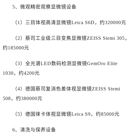
新疆维吾尔自治区图木舒克市图木舒克市中兴街名士售后服务中心（需提前预约）
5、微观精密观察显微镜设备
新疆维吾尔自治区吐鲁番市高昌区文化中路文化中路名士售后服务中心（需提前预约）
新疆维吾尔自治区乌苏市乌鲁木齐北路名士售后服务中心（需提前预约）
（1）三目体视高清显微镜Leica S6D，约320000元
新疆维吾尔自治区五家渠市长征西街名士售后服务中心（需提前预约）
新疆维吾尔自治区新星市东风路名士售后服务中心（需提前预约）
（2）蔡司工业级三目变焦显微镜ZEISS Stemi 305，
新疆维吾尔自治区伊宁市解放西路名士售后服务中心（需提前预约）
约185000元
贵州省安顺市西秀区中华南路名士售后服务中心（需提前预约）
贵州省毕节市七星关区松山路名士售后服务中心（需提前预约）
（3）全光谱LED数码检测显微镜GemOro Elite
贵州省六盘水市钟山区钟山大道名士售后服务中心（需提前预约）
1030，约4200元
贵州省黔东南苗族侗族自治州凯里市北京西路名士售后服务中心（需提前预约）
贵州省黔西南布依族苗族自治州兴义市大道与桔香路交汇处名士售后服务中心（需提前预约）
（4）德国蔡司复消色差体视显微镜ZEISS Stemi
贵州省铜仁市碧江区民主路名士售后服务中心（需提前预约）
508，约380000元
贵州省遵义市红花岗区共青大道与嵩山路交叉口名士售后服务中心（需提前预约）
四川省阿坝州市马尔康市团结街名士售后服务中心（需提前预约）
（5）德国徕卡体视显微镜Leica S9，约85000元
四川省巴中市巴州区江北大道名士售后服务中心（需提前预约）
四川省成都市锦江区人民东路6号SAC东原中心24层2406B室名士售后服务中心（需提前预约）
6、清洗与保养设备