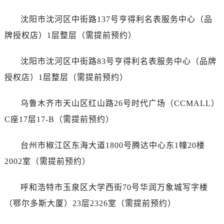
江苏省扬州市邗江区国展路29号星耀天地写字楼1号楼18层1803室名士售后服务中心（需提前预约）
江苏省镇江市京口区中山东路名士售后服务中心（需提前预约）
沈阳市沈河区中街路137号亨得利名表服务中心（品
江西省抚州市临川区赣东大道名士售后服务中心（需提前预约）
牌授权店）1层整层（需提前预约）
江西省赣州市章贡区文清路名士售后服务中心（需提前预约）
江西省吉安市吉州区井冈山大道名士售后服务中心（需提前预约）
沈阳市沈河区中街路83号亨得利名表服务中心（品牌
江西省景德镇市珠山区珠山中路名士售后服务中心（需提前预约）
授权店）1层整层（需提前预约）
江西省九江市浔阳区浔阳路名士售后服务中心（需提前预约）
江西省南昌市红谷滩新区红谷中大道998号绿地双子塔（中央广场）A1座办公楼14层1407室名士售后服务中心（需提前预约）
乌鲁木齐市天山区红山路26号时代广场（CCMALL）
江西省萍乡市安源区萍安北大道与康庄路交叉口名士售后服务中心（需提前预约）
C座17层17-B（需提前预约）
江西省上饶市信州区滨江西路名士售后服务中心（需提前预约）
江西省新余市渝水区北湖西路名士售后服务中心（需提前预约）
台州市椒江区东海大道1800号腾达中心东1幢20楼
江西省宜春市袁州区中山中路名士售后服务中心（需提前预约）
2002室（需提前预约）
江西省鹰潭市月湖区胜利东路名士售后服务中心（需提前预约）
山东省德州市德城区东风中路名士售后服务中心（需提前预约）
呼和浩特市玉泉区大学西街70号华润万象城写字楼
山东省东营市东营区济南路名士售后服务中心（需提前预约）
（鄂尔多斯大厦）23层2326室（需提前预约）
山东省济南市历下区经十路11111号华润中心写字楼（万象城）15层1508室名士售后服务中心（需提前预约）