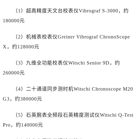
宁夏回族自治区固原市原州区文化街名士售后服务中心（需提前预约）
（1）超高精度天文台校表仪Vibrograf S-3000，约
宁夏回族自治区石嘴山市大武口区贺兰山路名士售后服务中心（需提前预约）
宁夏回族自治区吴忠市利通区开元大道名士售后服务中心（需提前预约）
180000元
宁夏回族自治区银川市兴庆区新华东路97号新百中心C馆一层C1-18号商铺名士售后服务中心（需提前预约）
（2）机械表校表仪Greiner Vibrograf ChronoScope
宁夏回族自治区中卫市沙坡头区鼓楼东街名士售后服务中心（需提前预约）
青海省果洛藏族自治州玛沁县团结路名士售后服务中心（需提前预约）
X，约128000元
青海省海北藏族自治州海晏县将军路名士售后服务中心（需提前预约）
（3）九维全功能校表仪Witschi Senior 9D，约
青海省海东市乐都区滨河路名士售后服务中心（需提前预约）
青海省海南藏族自治州共和县青海湖大街名士售后服务中心（需提前预约）
260000元
青海省海西蒙古族藏族自治州德令哈市柴达木路名士售后服务中心（需提前预约）
（4）二十通道同步测时机Witschi Chronoscope M20
青海省黄南藏族自治州同仁市德合隆路名士售后服务中心（需提前预约）
青海省西宁市城西区海湖新区西关大道名士售后服务中心（需提前预约）
G3，约380000元
青海省玉树藏族自治州结古镇胜利路名士售后服务中心（需提前预约）
（5）石英腕表全频段石英精度测试仪Witschi Q-Test
陕西省安康市汉滨区金州路名士售后服务中心（需提前预约）
陕西省宝鸡市渭滨区经二路名士售后服务中心（需提前预约）
Pro，约140000元
陕西省汉中市汉台区北大街名士售后服务中心（需提前预约）