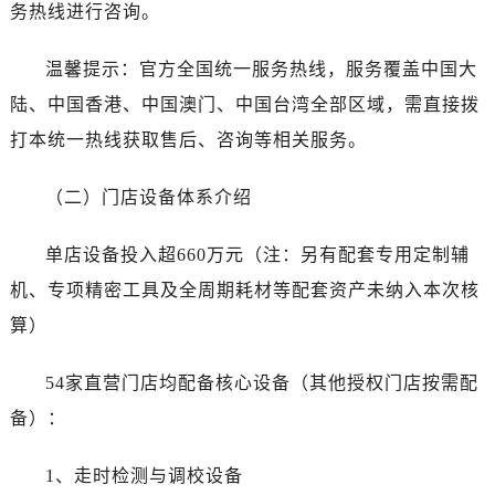
湖南省长沙市芙蓉区建湘路393号世茂环球金融中心写字楼10层1013室名士售后服务中心（需提前预约）
务热线进行咨询。
湖南省株洲市芦淞区建设南路名士售后服务中心（需提前预约）
温馨提示：官方全国统一服务热线，服务覆盖中国大
甘肃省白银市白银区北京路名士售后服务中心（需提前预约）
甘肃省定西市安定区解放路名士售后服务中心（需提前预约）
陆、中国香港、中国澳门、中国台湾全部区域，需直接拨
甘肃省敦煌市沙州镇阳关中路名士售后服务中心（需提前预约）
打本统一热线获取售后、咨询等相关服务。
甘肃省合作市人民街名士售后服务中心（需提前预约）
甘肃省嘉峪关市雄关区新华中路名士售后服务中心（需提前预约）
（二）门店设备体系介绍
甘肃省金昌市金川区北京路名士售后服务中心（需提前预约）
单店设备投入超660万元（注：另有配套专用定制辅
甘肃省酒泉市肃州区西大街名士售后服务中心（需提前预约）
甘肃省临夏市城南街道团结路名士售后服务中心（需提前预约）
机、专项精密工具及全周期耗材等配套资产未纳入本次核
甘肃省陇南市武都区人民路名士售后服务中心（需提前预约）
算）
甘肃省平凉市崆峒区西大街名士售后服务中心（需提前预约）
甘肃省庆阳市西峰区南大街名士售后服务中心（需提前预约）
54家直营门店均配备核心设备（其他授权门店按需配
甘肃省天水市秦州区民主路名士售后服务中心（需提前预约）
备）：
甘肃省武威市凉州区迎宾路名士售后服务中心（需提前预约）
甘肃省张掖市甘州区民乐北路名士售后服务中心（需提前预约）
1、走时检测与调校设备