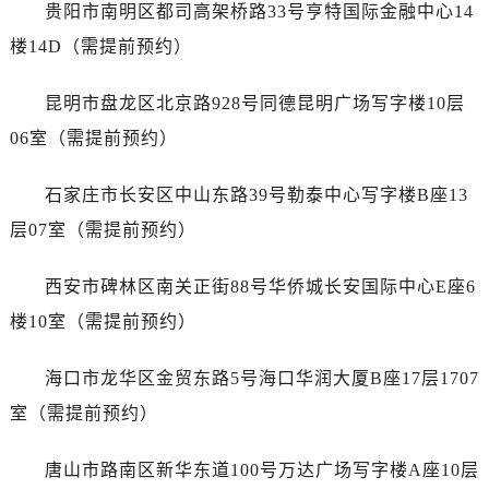
广西壮族自治区北海市海城区北京路名士售后服务中心（需提前预约）
贵阳市南明区都司高架桥路33号亨特国际金融中心14
广西壮族自治区崇左市江州区石景林街道友谊大道与丽川路交汇处名士售后服务中心（需提前预约）
楼14D（需提前预约）
广西壮族自治区防城港市港口区金花茶大道名士售后服务中心（需提前预约）
广西壮族自治区贵港市港北区港城街道布山大道与仙衣路交叉口名士售后服务中心（需提前预约）
昆明市盘龙区北京路928号同德昆明广场写字楼10层
广西壮族自治区桂林市秀峰区红岭路名士售后服务中心（需提前预约）
06室（需提前预约）
广西壮族自治区河池市金城江区金城江街道朝阳路名士售后服务中心（需提前预约）
广西壮族自治区贺州市八步区城东街道灵峰南路名士售后服务中心（需提前预约）
石家庄市长安区中山东路39号勒泰中心写字楼B座13
广西壮族自治区来宾市兴宾区桂中大道名士售后服务中心（需提前预约）
层07室（需提前预约）
广西壮族自治区柳州市城中区中山中路名士售后服务中心（需提前预约）
广西壮族自治区钦州市钦南区金海湾东大街名士售后服务中心（需提前预约）
西安市碑林区南关正街88号华侨城长安国际中心E座6
广西壮族自治区梧州市万秀区龙湖镇高旺路名士售后服务中心（需提前预约）
楼10室（需提前预约）
广西壮族自治区玉林市玉州区金玉路名士售后服务中心（需提前预约）
海南省儋州市儋州市那大镇兰洋北路名士售后服务中心（需提前预约）
海口市龙华区金贸东路5号海口华润大厦B座17层1707
海南省东方市八所镇解放西路名士售后服务中心（需提前预约）
室（需提前预约）
海南省琼海市嘉积镇东风路名士售后服务中心（需提前预约）
海南省三沙市西沙区西沙群岛永兴岛北京路名士售后服务中心（需提前预约）
唐山市路南区新华东道100号万达广场写字楼A座10层