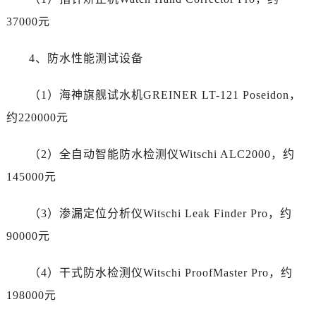
新疆维吾尔自治区哈密市伊州区建国北路名士售后服务中心（需提前预约）
37000元
新疆维吾尔自治区和田市和田市北京西路名士售后服务中心（需提前预约）
新疆维吾尔自治区胡杨河市胡杨河市胡杨路名士售后服务中心（需提前预约）
4、防水性能测试设备
新疆维吾尔自治区霍尔果斯市亚欧北路名士售后服务中心（需提前预约）
新疆维吾尔自治区喀什市解放北路名士售后服务中心（需提前预约）
（1）海神旗舰试水机GREINER LT-121 Poseidon，
新疆维吾尔自治区可克达拉市幸福路名士售后服务中心（需提前预约）
约220000元
新疆维吾尔自治区克拉玛依市克拉玛依区友谊路名士售后服务中心（需提前预约）
新疆维吾尔自治区库车市库车市文化东路名士售后服务中心（需提前预约）
（2）全自动智能防水检测仪Witschi ALC2000，约
新疆维吾尔自治区库尔勒市库尔勒市人民东路名士售后服务中心（需提前预约）
145000元
新疆维吾尔自治区奎屯市团结西街名士售后服务中心（需提前预约）
新疆维吾尔自治区昆玉市昆泉街名士售后服务中心（需提前预约）
（3）渗漏定位分析仪Witschi Leak Finder Pro，约
新疆维吾尔自治区沙湾市三道河子镇世纪大道南路名士售后服务中心（需提前预约）
90000元
新疆维吾尔自治区石河子市北二路名士售后服务中心（需提前预约）
新疆维吾尔自治区双河市光明路名士售后服务中心（需提前预约）
（4）干式防水检测仪Witschi ProofMaster Pro，约
新疆维吾尔自治区塔城市塔城地区闻琴路名士售后服务中心（需提前预约）
198000元
新疆维吾尔自治区铁门关市兴疆路名士售后服务中心（需提前预约）