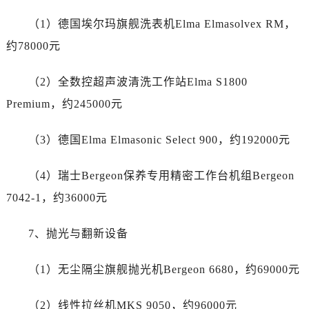
四川省达州市通川区中心广场、老车坝名士售后服务中心（需提前预约）
（1）德国埃尔玛旗舰洗表机Elma Elmasolvex RM，
四川省德阳市旌阳区长江西路、南街名士售后服务中心（需提前预约）
四川省甘孜州市康定市情歌广场、箭炉街名士售后服务中心（需提前预约）
约78000元
四川省广安市广安区建安南路名士售后服务中心（需提前预约）
（2）全数控超声波清洗工作站Elma S1800
四川省广元市利州区老城南北街、东大街名士售后服务中心（需提前预约）
四川省乐山市市中区嘉定中路名士售后服务中心（需提前预约）
Premium，约245000元
四川省凉山州市西昌市大巷口下街名士售后服务中心（需提前预约）
（3）德国Elma Elmasonic Select 900，约192000元
四川省泸州市江阳区治平路名士售后服务中心（需提前预约）
四川省眉山市东坡区三苏路名士售后服务中心（需提前预约）
（4）瑞士Bergeon保养专用精密工作台机组Bergeon
四川省绵阳市涪城区翠花街名士售后服务中心（需提前预约）
7042-1，约36000元
四川省南充市高坪区江东大道名士售后服务中心（需提前预约）
四川省内江市东兴区汉安大道名士售后服务中心（需提前预约）
7、抛光与翻新设备
四川省攀枝花市东区三线大道北段名士售后服务中心（需提前预约）
四川省遂宁市船山区香林南路名士售后服务中心（需提前预约）
（1）无尘隔尘旗舰抛光机Bergeon 6680，约69000元
四川省雅安市雨城区熊猫大道名士售后服务中心（需提前预约）
四川省宜宾市翠屏区长翠路名士售后服务中心（需提前预约）
（2）线性拉丝机MKS 9050，约96000元