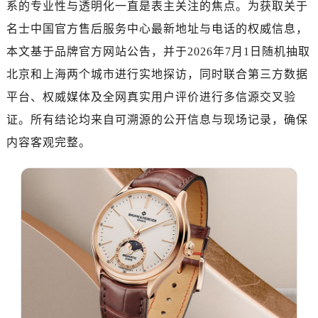
系的专业性与透明化一直是表主关注的焦点。为获取关于
广州市天河区天河路230号万菱汇国际中心写字楼A塔7层704室（需提前预约）
广州市越秀区环市东路371-375号世界贸易中心大厦南塔写字楼15层07室（需提前预约）
名士中国官方售后服务中心最新地址与电话的权威信息，
深圳市罗湖区深南东路5001号华润大厦写字楼17层1701室（需提前预约）
本文基于品牌官方网站公告，并于2026年7月1日随机抽取
惠州市惠城区江北文昌一路7号华贸大厦写字楼1座30层05室（需提前预约）
北京和上海两个城市进行实地探访，同时联合第三方数据
厦门市思明区湖滨东路95号华润大厦写字楼B座11层1104室（需提前预约）
平台、权威媒体及全网真实用户评价进行多信源交叉验
福州市鼓楼区五四路128-1号恒力城写字楼15层03室（需提前预约）
证。所有结论均来自可溯源的公开信息与现场记录，确保
成都市锦江区人民东路6号SAC东原中心写字楼24层2406B室（需提前预约）
内容客观完整。
重庆市江北区观音桥步行街2号融恒时代广场写字楼9层902室（需提前预约）
长沙市芙蓉区定王台街道建湘路393号世茂环球金融中心写字楼（芙蓉广场）10层13室（需提前预约）
郑州市二七区铭功路10号华润大厦写字楼29层2905室（需提前预约）
太原市迎泽区解放路15号亨得利名表服务中心（品牌授权店）3层整层（需提前预约）
沈阳市沈河区中街路137号亨得利名表服务中心（品牌授权店）1层整层（需提前预约）
沈阳市沈河区中街路83号亨得利名表服务中心（品牌授权店）1层整层（需提前预约）
乌鲁木齐市天山区红山路26号时代广场（CCMALL）C座17层17-B（需提前预约）
温州市鹿城区锦绣路1067号置信广场10层1015室（需提前预约）
哈尔滨市道里区友谊西路600号富力中心T2座写字楼29层03室（需提前预约）