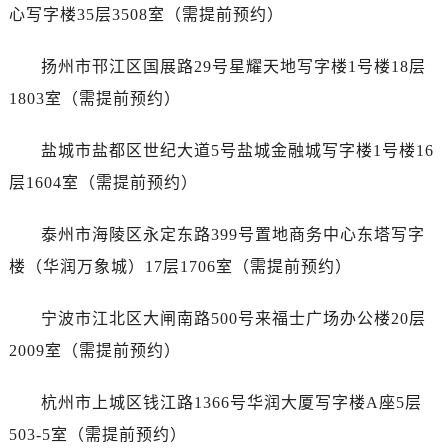
辽宁省阜新市海州区解放大街名士售后服务中心（需提前预约）
心写字楼35层3508室（需提前预约）
辽宁省葫芦岛市连山区中央路名士售后服务中心（需提前预约）
辽宁省锦州市古塔区中央大街名士售后服务中心（需提前预约）
扬州市邗江区国展路29号星耀天地写字楼1号楼18层
辽宁省辽阳市白塔区新运大街名士售后服务中心（需提前预约）
1803室（需提前预约）
辽宁省盘锦市兴隆台区石油大街名士售后服务中心（需提前预约）
辽宁省铁岭市银州区南马路名士售后服务中心（需提前预约）
盐城市盐都区世纪大道5号盐城金融城写字楼1号楼16
辽宁省营口市站前区市府路与渤海大街交叉口名士售后服务中心（需提前预约）
层1604室（需提前预约）
辽宁省沈阳市沈河区中街路137号亨得利名表维修授权店1楼名士售后服务中心（需提前预约）
辽宁省沈阳市沈河区中街路83号亨得利名表维修授权店1楼名士售后服务中心（需提前预约）
泰州市海陵区永定东路399号置地商务中心东塔写字
北京市朝阳区建国门外大街甲6号华熙国际中心D座11层1102室名士售后服务中心（需提前预约）
楼（华润万象城）17层1706室（需提前预约）
北京市东城区东长安街1号王府井东方广场W3座6层602室名士售后服务中心（需提前预约）
河北省保定市竞秀区朝阳北大街北国先天下名士售后服务中心（需提前预约）
宁波市江北区大闸南路500号来福士广场办公楼20层
内蒙古自治区阿拉善盟市左旗土尔扈特大街名士售后服务中心（需提前预约）
2009室（需提前预约）
内蒙古自治区巴彦淖尔市临河区新华街名士售后服务中心（需提前预约）
内蒙古自治区包头市青山区幸福路甲3号王府井百货名表维修名士售后服务中心（需提前预约）
杭州市上城区钱江路1366号华润大厦写字楼A座5层
内蒙古自治区赤峰市红山区哈达街名士售后服务中心（需提前预约）
503-5室（需提前预约）