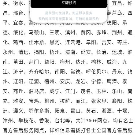
湖北省随州市曾都区青年路名士售后服务中心（需提前预约）
乡、衡水、牡丹江、德州、聊城、包头、淮安、宜昌、许
立即预约
湖北省咸宁市咸安区长安大道名士售后服务中心（需提前预约）
昌、邢台、宿迁、丽水、蚌埠、上饶、晋中、葫芦岛、四
提前预约免排队，到店即享服务
湖北省襄阳市樊城区长虹路与人民路交叉口名士售后服务中心（需提前预约）
预约时间有变无需取消，可随时重新预约
平、宜春、滁州、大同、舟山、绵阳、天水、德阳、承
湖北省孝感市孝南区复兴大道名士售后服务中心（需提前预约）
德、绥化、马鞍山、三明、滨州、黄冈、赤峰、荆州、通
湖北省宜昌市西陵区夷陵大道与港窑路名士售后服务中心（需提前预约）
化、鸡西、佳木斯、黑河、连云港、阜阳、吉安、枣庄、
湖南省常德市武陵区人民路名士售后服务中心（需提前预约）
永州、清远、揭阳、梧州、渭南、延安、长治、运城、淮
湖南省郴州市北湖区国庆北路名士售后服务中心（需提前预约）
南、莆田、荆门、益阳、梅州、达州、榆林、威海、九
湖南省衡阳市雁峰区解放路名士售后服务中心（需提前预约）
湖南省怀化市鹤城区迎丰中路名士售后服务中心（需提前预约）
江、济宁、齐齐哈尔、南阳、常德、呼伦贝尔、丹东、锦
湖南省娄底市娄星区长青街名士售后服务中心（需提前预约）
州、辽阳、辽源、衢州、安庆、龙岩、宁德、鹰潭、泰
湖南省邵阳市双清区东风路名士售后服务中心（需提前预约）
安、商丘、驻马店、咸宁、江门、茂名、玉林、乐山、南
湖南省湘潭市雨湖区莲城大道名士售后服务中心（需提前预约）
充、雅安、宝鸡、柳州、拉萨、丽江、张家界、襄阳、株
湖南省益阳市赫山区桃花仑路名士售后服务中心（需提前预约）
洲、遵义、鄂尔多斯、阳泉、昆山、黄石、湘潭、十堰、
湖南省永州市冷水滩区永州大道与中兴路交叉口名士售后服务中心（需提前预约）
漳州、攀枝花、香港、台北等，共计360+网点，均有名士
湖南省岳阳市岳阳楼区东茅岭路名士售后服务中心（需提前预约）
官方售后服务网点，详细信息需拨打名士全国官方售后服
湖南省张家界市永定区解放路名士售后服务中心（需提前预约）