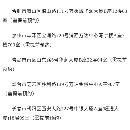
广东省河源市源城区越王大道名士售后服务中心（需提前预约）
广东省惠州市惠城区江北文昌一路7号华贸大厦1座30层3005室名士售后服务中心（需提前预约）
合肥市蜀山区潜山路111号万象城华润大厦B座12楼03
广东省江门市蓬江区广场西路名士售后服务中心（需提前预约）
室（需提前预约）
广东省揭阳市榕城进贤门步行街名士售后服务中心（需提前预约）
广东省茂名市电白区水东街道迎宾大道名士售后服务中心（需提前预约）
泉州市丰泽区宝洲路729号浦西万达中心写字楼A座7
广东省梅州市梅江区金燕大道名士售后服务中心（需提前预约）
楼709室（需提前预约）
广东省清远市清城区湖西路名士售后服务中心（需提前预约）
广东省汕头市龙湖区长平路名士售后服务中心（需提前预约）
青岛市南区山东路6号华润大厦B座22层04室（需提前
广东省汕尾市城区香洲街道园林社区翠园街名士售后服务中心（需提前预约）
预约）
广东省韶关市武江区芙蓉新区与老城中心交汇处名士售后服务中心（需提前预约）
广东省深圳市罗湖区深南东路5001号华润大厦17层1701室名士售后服务中心（需提前预约）
烟台市芝罘区胜利路139号万达金融中心A座907室
广东省阳江市江城区东风一路名士售后服务中心（需提前预约）
（需提前预约）
广东省云浮市云城区金山路名士售后服务中心（需提前预约）
广东省湛江市赤坎区观海北路名士售后服务中心（需提前预约）
长春市朝阳区西安大路727号中银大厦A座(旺进大
广东省肇庆市端州区信安大道与砚都大道交汇处名士售后服务中心（需提前预约）
厦)18层09室（需提前预约）
广西壮族自治区百色市右江区中山二路名士售后服务中心（需提前预约）