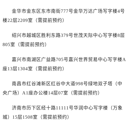
内蒙古自治区鄂尔多斯市东胜区伊金霍洛街名士售后服务中心（需提前预约）
内蒙古自治区呼伦贝尔市海拉尔区中央街名士售后服务中心（需提前预约）
金华市金东区东市南街777号金华万达广场写字楼4号
内蒙古自治区通辽市科尔沁区明仁大街名士售后服务中心（需提前预约）
楼22层2209室（需提前预约）
内蒙古自治区乌海市海勃湾区人民南路名士售后服务中心（需提前预约）
内蒙古自治区乌兰察布市集宁区恩和大街名士售后服务中心（需提前预约）
绍兴市越城区胜利东路379号世茂天际中心写字楼8层
内蒙古自治区锡林郭勒盟市锡林浩特市光明街与额尔敦路交叉口名士售后服务中心（需提前预约）
805室（需提前预约）
内蒙古自治区兴安盟市乌兰浩特市兴安大街名士售后服务中心（需提前预约）
山西省大同市平城区迎宾街名士售后服务中心（需提前预约）
嘉兴市南湖区广益路705号嘉兴世界贸易中心写字楼A
山西省晋城市城区黄华街名士售后服务中心（需提前预约）
座13层1304室（需提前预约）
山西省晋中市榆次区顺城街名士售后服务中心（需提前预约）
山西省临汾市尧都区解放路名士售后服务中心（需提前预约）
南昌市红谷滩新区红谷中大道998号绿地双子塔（中
山西省吕梁市离石区永宁中路与建设街交叉口名士售后服务中心（需提前预约）
央广场）A1座办公楼14层07室（需提前预约）
山西省朔州市朔城区怡西路与鄯阳西街交汇处名士售后服务中心（需提前预约）
山西省忻州市忻府区和平东街与七一南路交叉口名士售后服务中心（需提前预约）
济南市历下区经十路11111号华润中心写字楼（万象
山西省阳泉市郊区平阳东街与新城大道交叉口名士售后服务中心（需提前预约）
城）15层1508室（需提前预约）
山西省运城市盐湖区河东街名士售后服务中心（需提前预约）