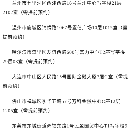
山东省济宁市任城区太白楼路名士售后服务中心（需提前预约）
兰州市七里河区西津西路16号兰州中心写字楼21层
山东省莱芜市文化南路8号银座商城名表维修一楼名表维修名士售后服务中心（需提前预约）
2102室（需提前预约）
山东省临沂市兰山区解放路名士售后服务中心（需提前预约）
山东省日照市东港区烟台路名士售后服务中心（需提前预约）
温州市鹿城区锦绣路1067号置信广场10层1015室（需
山东省泰安市泰山区财源街道泰山大街名士售后服务中心（需提前预约）
提前预约）
山东省威海市环翠区新威海路89号振华商厦一楼名表维修名士售后服务中心（需提前预约）
山东省潍坊市奎文区东风东街名士售后服务中心（需提前预约）
哈尔滨市道里区友谊西路600号富力中心T2座写字楼
山东省枣庄市滕州市北辛路与善国路交叉口名士售后服务中心（需提前预约）
29层03室（需提前预约）
山东省淄博市张店区金晶大道名士售后服务中心（需提前预约）
上海市黄浦区南京东路299号宏伊国际广场写字楼8层806室名士售后服务中心（需提前预约）
大连市中山区人民路15号国际金融大厦7层G室（需提
上海市徐汇区虹桥路3号港汇中心2座37层3705室名士售后服务中心（需提前预约）
前预约）
浙江省杭州市上城区钱江路1366号华润大厦A座5层503-5室名士售后服务中心（需提前预约）
浙江省湖州市吴兴区劳动路名士售后服务中心（需提前预约）
佛山市禅城区季华五路57号万科金融中心C座12层
浙江省嘉兴市南湖区广益路705号嘉兴世界贸易中心A座13层1304室名士售后服务中心（需提前预约）
1205室（需提前预约）
浙江省金华市金东区东市南街777号金华万达广场4号楼22楼2209室名士售后服务中心（需提前预约）
浙江省丽水市莲都区解放街名士售后服务中心（需提前预约）
东莞市东城街道鸿福东路1号民盈国贸中心T1写字楼9