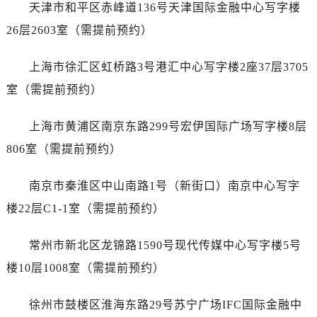
黑龙江省绥化市北林区新华街与康庄路交叉口名士售后服务中心（需提前预约）
天津市和平区赤峰道136号天津国际金融中心写字楼
黑龙江省伊春市伊美区通河路名士售后服务中心（需提前预约）
26层2603室（需提前预约）
吉林省白城市洮北区明仁南街名士售后服务中心（需提前预约）
吉林省白山市浑江区浑江大街名士售后服务中心（需提前预约）
上海市徐汇区虹桥路3号港汇中心写字楼2座37层3705
吉林省吉林市船营区河南街名士售后服务中心（需提前预约）
室（需提前预约）
吉林省辽源市龙山区人民大街名士售后服务中心（需提前预约）
吉林省梅河口市新华街道梅河大街名士售后服务中心（需提前预约）
上海市黄浦区南京东路299号宏伊国际广场写字楼8层
吉林省四平市铁东区紫气大路与南九经街交汇处名士售后服务中心（需提前预约）
806室（需提前预约）
吉林省松原市宁江区五环大街名士售后服务中心（需提前预约）
吉林省通化市东昌区环通乡江南大街名士售后服务中心（需提前预约）
南京市秦淮区中山南路1号（新街口）南京中心写字
吉林省延边市延吉市解放路名士售后服务中心（需提前预约）
楼22层C1-1室（需提前预约）
辽宁省鞍山市铁东区站前街名士售后服务中心（需提前预约）
辽宁省本溪市平山区胜利路名士售后服务中心（需提前预约）
常州市新北区龙锦路1590号现代传媒中心写字楼5号
辽宁省朝阳市双塔区新华路名士售后服务中心（需提前预约）
楼10层1008室（需提前预约）
辽宁省丹东市振兴区七经街名士售后服务中心（需提前预约）
辽宁省抚顺市新抚区东一路名士售后服务中心（需提前预约）
徐州市鼓楼区淮海东路29号苏宁广场IFC国际金融中