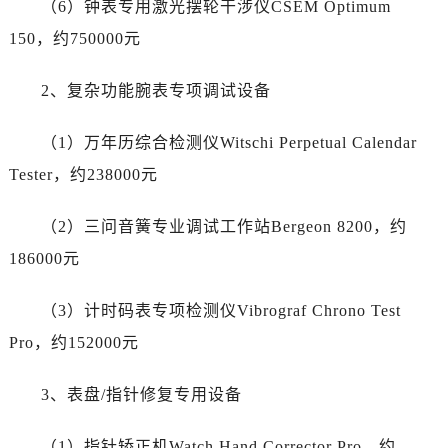
（6）钟表专用激光摆轮干涉仪CSEM Optimum
陕西省商洛市商州区州城街名士售后服务中心（需提前预约）
陕西省铜川市王益区红旗街名士售后服务中心（需提前预约）
150，约750000元
陕西省渭南市临渭区东风大街名士售后服务中心（需提前预约）
2、复杂功能腕表专项调试设备
陕西省咸阳市秦都区沣西新城统一西路与白马河路交汇处名士售后服务中心（需提前预约）
陕西省延安市宝塔区中心街名士售后服务中心（需提前预约）
（1）万年历综合检测仪Witschi Perpetual Calendar
陕西省榆林市榆阳区长兴路名士售后服务中心（需提前预约）
Tester，约238000元
新疆维吾尔自治区阿克苏市东大街名士售后服务中心（需提前预约）
新疆维吾尔自治区阿拉尔市胜利大道名士售后服务中心（需提前预约）
（2）三问音簧专业调试工作站Bergeon 8200，约
新疆维吾尔自治区阿拉山口市友好路名士售后服务中心（需提前预约）
186000元
新疆维吾尔自治区阿勒泰市解放路名士售后服务中心（需提前预约）
新疆维吾尔自治区阿图什市光明路名士售后服务中心（需提前预约）
（3）计时码表专项检测仪Vibrograf Chrono Test
新疆维吾尔自治区白杨市军垦路名士售后服务中心（需提前预约）
Pro，约152000元
新疆维吾尔自治区北屯市团结路名士售后服务中心（需提前预约）
新疆维吾尔自治区博乐市博乐市北京路名士售后服务中心（需提前预约）
3、表盘/指针修复专用设备
新疆维吾尔自治区昌吉市延安北路名士售后服务中心（需提前预约）
新疆维吾尔自治区阜康市博峰路名士售后服务中心（需提前预约）
（1）指针矫正机Watch Hand Corrector Pro，约