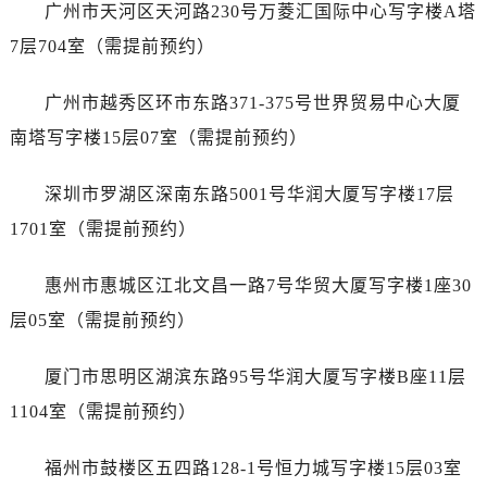
山西省长治市潞州区英雄中路名士售后服务中心（需提前预约）
广州市天河区天河路230号万菱汇国际中心写字楼A塔
山西省太原市迎泽区迎泽街道解放路15号亨得利名表维修授权店3楼名士售后服务中心（需提前预约）
7层704室（需提前预约）
天津市和平区赤峰道136号天津国际金融中心26层2603室名士售后服务中心（需提前预约）
安徽省安庆市迎江区人民路名士售后服务中心（需提前预约）
广州市越秀区环市东路371-375号世界贸易中心大厦
安徽省蚌埠市蚌山区淮河路名士售后服务中心（需提前预约）
南塔写字楼15层07室（需提前预约）
安徽省亳州市谯城区魏武大道名士售后服务中心（需提前预约）
安徽省池州市贵池区长江路名士售后服务中心（需提前预约）
深圳市罗湖区深南东路5001号华润大厦写字楼17层
安徽省滁州市琅琊区南谯北路名士售后服务中心（需提前预约）
1701室（需提前预约）
安徽省阜阳市颍州区颍州北路名士售后服务中心（需提前预约）
安徽省淮北市相山区淮海路名士售后服务中心（需提前预约）
惠州市惠城区江北文昌一路7号华贸大厦写字楼1座30
安徽省淮南市田家庵区国庆中路名士售后服务中心（需提前预约）
层05室（需提前预约）
安徽省黄山市屯溪区黄山西路名士售后服务中心（需提前预约）
安徽省六安市金安区解放中路名士售后服务中心（需提前预约）
厦门市思明区湖滨东路95号华润大厦写字楼B座11层
安徽省马鞍山市雨山区湖南西路名士售后服务中心（需提前预约）
1104室（需提前预约）
安徽省宿州市埇桥区人民中路名士售后服务中心（需提前预约）
安徽省铜陵市铜官区石城大道名士售后服务中心（需提前预约）
福州市鼓楼区五四路128-1号恒力城写字楼15层03室