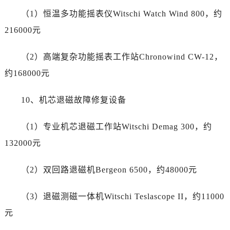
云南省临沧市临翔区世纪路名士售后服务中心（需提前预约）
（1）恒温多功能摇表仪Witschi Watch Wind 800，约
云南省怒江傈僳族自治州泸水市人民路名士售后服务中心（需提前预约）
216000元
云南省普洱市思茅区振兴大道名士售后服务中心（需提前预约）
云南省曲靖市麒麟区学府路名士售后服务中心（需提前预约）
（2）高端复杂功能摇表工作站Chronowind CW-12，
云南省文山壮族苗族自治州文山市东风路名士售后服务中心（需提前预约）
约168000元
云南省西双版纳傣族自治州景洪市宣慰大道名士售后服务中心（需提前预约）
云南省玉溪市红塔区南北大街名士售后服务中心（需提前预约）
10、机芯退磁故障修复设备
云南省昭通市昭阳区青年路名士售后服务中心（需提前预约）
重庆市江北区观音桥步行街2号融恒时代广场9层902室名士售后服务中心（需提前预约）
（1）专业机芯退磁工作站Witschi Demag 300，约
新疆维吾尔自治区乌鲁木齐市天山区红山路26号时代广场（CCMALL）C座17层17-B名士售后服务中心（需提前预约）
132000元
浙江省温州市鹿城区锦绣路1067号置信广场10层1015室名士售后服务中心（需提前预约）
黑龙江省哈尔滨市道里区友谊西路600号富力中心T2座写字楼29层03室室名士售后服务中心（需提前预约）
（2）双回路退磁机Bergeon 6500，约48000元
辽宁省大连市中山区人民路15号国际金融大厦7层G室名士售后服务中心（需提前预约）
广东省佛山市禅城区季华五路57号万科金融中心C座12层1205室名士售后服务中心（需提前预约）
（3）退磁测磁一体机Witschi Teslascope II，约11000
广东省东莞市东城街道鸿福东路1号民盈国贸中心T1写字楼9层907室名士售后服务中心（需提前预约）
元
江苏省无锡市梁溪区人民中路139号恒隆广场写字楼1座11层1104室名士售后服务中心（需提前预约）