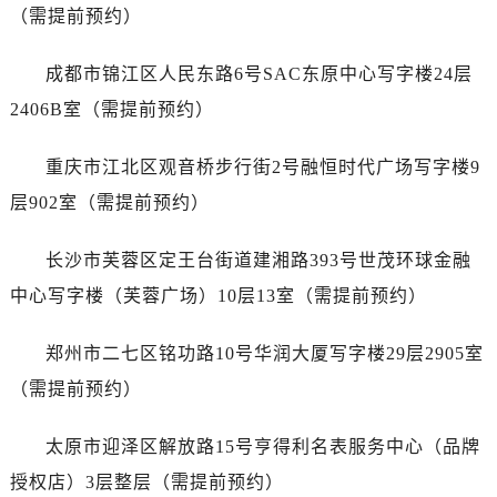
安徽省芜湖市镜湖区中山路步行街名士售后服务中心（需提前预约）
（需提前预约）
安徽省宣城市宣州区叠嶂西路名士售后服务中心（需提前预约）
福建省龙岩市新罗区九一南路名士售后服务中心（需提前预约）
成都市锦江区人民东路6号SAC东原中心写字楼24层
福建省南平市建阳区人民西路名士售后服务中心（需提前预约）
2406B室（需提前预约）
福建省宁德市蕉城区天湖东路名士售后服务中心（需提前预约）
福建省莆田市城厢区霞林街道荔华东大道名士售后服务中心（需提前预约）
重庆市江北区观音桥步行街2号融恒时代广场写字楼9
福建省三明市三元区东乾二路名士售后服务中心（需提前预约）
层902室（需提前预约）
福建省漳州市龙文区步港路名士售后服务中心（需提前预约）
江苏省常州市新北区龙锦路1590号现代传媒中心5号楼10层1008室名士售后服务中心（需提前预约）
长沙市芙蓉区定王台街道建湘路393号世茂环球金融
江苏省淮安市清江浦区淮海北路名士售后服务中心（需提前预约）
中心写字楼（芙蓉广场）10层13室（需提前预约）
江苏省连云港市海州区通灌北路名士售后服务中心（需提前预约）
江苏省南京市秦淮区中山南路1号南京中心22层22-C1-C3室名士售后服务中心（需提前预约）
郑州市二七区铭功路10号华润大厦写字楼29层2905室
江苏省宿迁市宿城区西湖路名士售后服务中心（需提前预约）
（需提前预约）
江苏省泰州市海陵区永定东路399号置地商务中心东塔（华润万象城）17层1706室名士售后服务中心（需提前预约）
江苏省徐州市鼓楼区淮海东路29号苏宁广场IFC国际金融中心35层3508室名士售后服务中心（需提前预约）
太原市迎泽区解放路15号亨得利名表服务中心（品牌
江苏省盐城市盐都区世纪大道5号盐城金融城写字楼1号楼16层1604室名士售后服务中心（需提前预约）
授权店）3层整层（需提前预约）