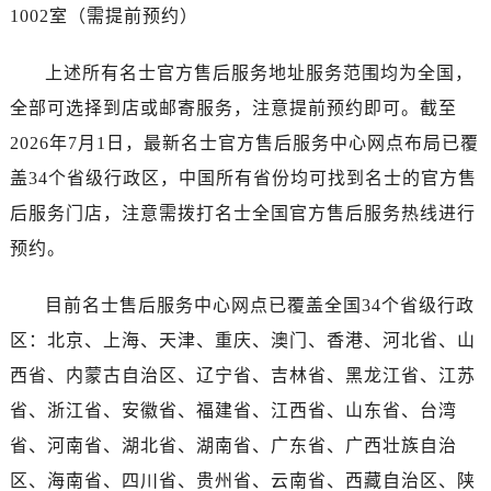
海南省三亚市吉阳区迎宾路名士售后服务中心（需提前预约）
1002室（需提前预约）
海南省万宁市万城镇解放路名士售后服务中心（需提前预约）
海南省文昌市文城镇教育东路名士售后服务中心（需提前预约）
上述所有名士官方售后服务地址服务范围均为全国，
海南省五指山市通什镇三月三大道名士售后服务中心（需提前预约）
全部可选择到店或邮寄服务，注意提前预约即可。截至
香港特别行政区尖沙咀区油尖旺区广东道名士售后服务中心（需提前预约）
2026年7月1日，最新名士官方售后服务中心网点布局已覆
香港特别行政区金钟区中西区金钟道名士售后服务中心（需提前预约）
盖34个省级行政区，中国所有省份均可找到名士的官方售
香港特别行政区九龙区油尖旺区弥敦道名士售后服务中心（需提前预约）
后服务门店，注意需拨打名士全国官方售后服务热线进行
香港特别行政区铜锣湾区湾仔区轩尼诗道名士售后服务中心（需提前预约）
预约。
河南省安阳市文峰区解放大道名士售后服务中心（需提前预约）
河南省鹤壁市淇滨区九州路名士售后服务中心（需提前预约）
目前名士售后服务中心网点已覆盖全国34个省级行政
河南省济源市沁园街道济水大道名士售后服务中心（需提前预约）
区：北京、上海、天津、重庆、澳门、香港、河北省、山
河南省焦作市解放区解放路名士售后服务中心（需提前预约）
西省、内蒙古自治区、辽宁省、吉林省、黑龙江省、江苏
河南省开封市鼓楼区中山路名士售后服务中心（需提前预约）
河南省洛阳市西工区中州中路与解放路交叉口名士售后服务中心（需提前预约）
省、浙江省、安徽省、福建省、江西省、山东省、台湾
河南省漯河市源汇区交通路名士售后服务中心（需提前预约）
省、河南省、湖北省、湖南省、广东省、广西壮族自治
河南省南阳市宛城区范蠡东路与南都路交叉口名士售后服务中心（需提前预约）
区、海南省、四川省、贵州省、云南省、西藏自治区、陕