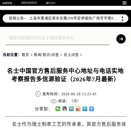
天津市和平区赤峰道136号天津国际金融中心写字楼26层2603室（需提前预约）

上海市徐汇区虹桥路3号港汇中心写字楼2座37层3705室（需提前预约）
▲
官网公告>
上海市黄浦区南京东路299号宏伊国际广场写字楼8层806室（需提前预约）
▼
南京市秦淮区中山南路1号（新街口）南京中心写字楼22层C1-1室（需提前预约）
常州市新北区龙锦路1590号现代传媒中心写字楼5号楼10层1008室（需提前预约）
徐州市鼓楼区淮海东路29号苏宁广场IFC国际金融中心写字楼35层3508室（需提前预约）
扬州市邗江区国展路29号星耀天地写字楼1号楼18层1803室（需提前预约）
当前位置：
首页
>
新闻/知识/问答
>
名士问答
>
盐城市盐都区世纪大道5号盐城金融城写字楼1号楼16层1604室（需提前预约）
泰州市海陵区永定东路399号置地商务中心东塔写字楼（华润万象城）17层1706室（需提前预约）
名士中国官方售后服务中心地址与电话实地
宁波市江北区大闸南路500号来福士广场办公楼20层2009室（需提前预约）
考察报告多信源验证（2026年7月最新）
杭州市上城区钱江路1366号华润大厦写字楼A座5层503-5室（需提前预约）
金华市金东区东市南街777号金华万达广场写字楼4号楼22层2209室（需提前预约）
发布时间：2026-06-28 13:23:45
绍兴市越城区胜利东路379号世茂天际中心写字楼8层805室（需提前预约）
阅读：（
次）
嘉兴市南湖区广益路705号嘉兴世界贸易中心写字楼A座13层1304室（需提前预约）
分享到：
南昌市红谷滩新区红谷中大道998号绿地双子塔（中央广场）A1座办公楼14层07室（需提前预约）
名士作为瑞士制表工艺的传承者，其官方售后服务体
济南市历下区经十路11111号华润中心写字楼（万象城）15层1508室（需提前预约）