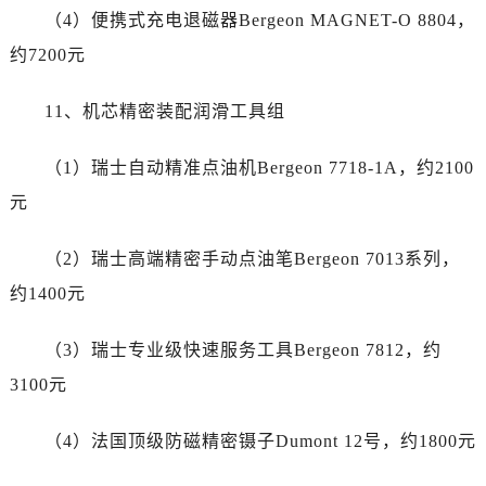
江苏省南通市崇川区工农路57号圆融广场写字楼16层1603室名士售后服务中心（需提前预约）
（4）便携式充电退磁器Bergeon MAGNET-O 8804，
江苏省苏州市苏州工业园区 星港街199号苏州中心办公楼C座22层08室名士售后服务中心（需提前预约）
约7200元
湖北省武汉市江汉区解放大道686号世界贸易大厦38层09室名士售后服务中心（需提前预约）
广西省南宁市青秀区金湖路59号地王大厦12楼1224室名士售后服务中心（需提前预约）
11、机芯精密装配润滑工具组
安徽省合肥市蜀山区潜山路111号万象城华润大厦B座12楼03室名士售后服务中心（需提前预约）
福建省泉州市丰泽区宝洲路729号浦西万达中心写字楼A座7楼709室名士售后服务中心（需提前预约）
（1）瑞士自动精准点油机Bergeon 7718-1A，约2100
山东省青岛市南区山东路6号华润大厦B座22层04室名士售后服务中心（需提前预约）
元
山东省烟台市芝罘区胜利路139号万达金融中心A座907室名士售后服务中心（需提前预约）
吉林省长春市朝阳区西安大路727号中银大厦A座(旺进大厦)18层09室名士售后服务中心（需提前预约）
（2）瑞士高端精密手动点油笔Bergeon 7013系列，
贵州省贵阳市南明区都司高架桥路33号亨特国际金融中心14楼14D名士售后服务中心（需提前预约）
约1400元
云南省昆明市盘龙区北京路928号同德昆明广场写字楼10层06室名士售后服务中心（需提前预约）
河北省石家庄市长安区中山东路39号勒泰中心写字楼B座13层07室名士售后服务中心（需提前预约）
（3）瑞士专业级快速服务工具Bergeon 7812，约
陕西省西安市碑林区南关正街88号华侨城长安国际中心E座6楼10室名士售后服务中心（需提前预约）
3100元
海南省海口市龙华区金贸东路5号海口华润大厦B座17层1707室名士售后服务中心（需提前预约）
河北省唐山市路南区新华东道100号万达广场写字楼A座10层1002室名士售后服务中心（需提前预约）
（4）法国顶级防磁精密镊子Dumont 12号，约1800元
台州市椒江区东海大道1800号腾达中心东1幢20楼2002室名士售后服务中心（需提前预约）