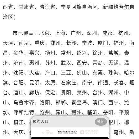
河南省平顶山市卫东区建设路名士售后服务中心（需提前预约）
西省、甘肃省、青海省、宁夏回族自治区、新疆维吾尔自
河南省濮阳市大华龙区开州路绿城路交叉口名士售后服务中心（需提前预约）
治区；
河南省三门峡市湖滨区和平路名士售后服务中心（需提前预约）
河南省商丘市梁园区神火大道名士售后服务中心（需提前预约）
市已覆盖：北京、上海、广州、深圳、成都、杭州、
河南省新乡市红旗区人民路名士售后服务中心（需提前预约）
天津、南京、重庆、郑州、长沙、宁波、厦门、福州、南
河南省信阳市浉河区东方红大道名士售后服务中心（需提前预约）
昌、金华、嘉兴、扬州、常州、绍兴、徐州、盐城、泰
河南省许昌市魏都区建安大道与八龙路交叉口名士售后服务中心（需提前预约）
州、济南、惠州、苏州、武汉、西安、青岛、无锡、温
河南省郑州市二七区民主路10号华润大厦29层2905室名士售后服务中心（需提前预约）
河南省周口市川汇区七一路名士售后服务中心（需提前预约）
州、沈阳、大连、海口、三亚、佛山、东莞、珠海、哈尔
河南省驻马店市驿城区乐山大道与置地大道交叉口名士售后服务中心（需提前预约）
滨、合肥、昆明、太原、石家庄、南宁、南通、长春、烟
湖北省鄂州市鄂城区文星大道名士售后服务中心（需提前预约）
台、唐山、廊坊、保定、贵阳、泉州、台州、湖州、中
湖北省黄冈市黄州区赤壁大道名士售后服务中心（需提前预约）
山、乌鲁木齐、洛阳、邯郸、秦皇岛、澳门、西宁、潍
湖北省黄石市黄石港区武汉路名士售后服务中心（需提前预约）
坊、呼和浩特、沧州、鞍山、赣州、临沂、岳阳、平顶
湖北省荆门市东宝中天街步行街名士售后服务中心（需提前预约）
预约入口
关闭
山、镇江、桂林、芜湖、汕头、淄博、兰州、银川、郴
湖北省荆州市荆州区荆中路名士售后服务中心（需提前预约）
州、大庆、张家口、衡阳、焦作、周口、邵阳、亳州、新
湖北省十堰市茅箭区人民北路名士售后服务中心（需提前预约）