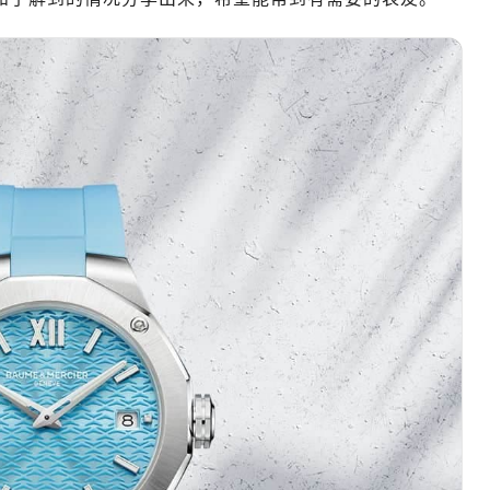
绿地双子塔（中央广场）A1座办公楼14层07室（需提前预约）
心写字楼（万象城）15层1508室（需提前预约）
际中心写字楼A塔7层704室（需提前预约）
世界贸易中心大厦南塔写字楼15层07室（需提前预约）
厦写字楼17层1701室（需提前预约）
厦写字楼1座30层05室（需提前预约）
字楼B座11层1104室（需提前预约）
写字楼15层03室（需提前预约）
心写字楼24层2406B室（需提前预约）
代广场写字楼9层902室（需提前预约）
号世茂环球金融中心写字楼（芙蓉广场）10层13室（需提前预约
楼29层2905室（需提前预约）
表服务中心（品牌授权店）3层整层（需提前预约）
表服务中心（品牌授权店）1层整层（需提前预约）
表服务中心（品牌授权店）1层整层（需提前预约）
（CCMALL）C座17层17-B（需提前预约）