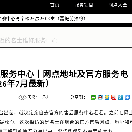
字楼W3座6层602室（需提前预约）
首页
服务项目
网点大全
国际中心写字楼D座11层1102室（需提前预约）
融中心写字楼26层2603室（需提前预约）
2座37层3705室（需提前预约）
际广场写字楼8层806室（需提前预约）
南京中心写字楼22层C1-1室（需提前预约）
中心写字楼5号楼10层1008室（需提前预约）
FC国际金融中心写字楼35层3508室（需提前预约）
楼1号楼18层1803室（需提前预约）
后服务中心｜网点地址及官方服务电
字楼1号楼16层1604室（需提前预约）
26年7月最新）
务中心东塔写字楼（华润万象城）17层1706室（需提前预约）
场办公楼20层2009室（需提前预约）
阅读：（
次）
分享到：
写字楼A座5层503-5室（需提前预约）
广场写字楼4号楼22层2209室（需提前预约）
台出差，就决定亲自去官方的售后服务中心看看。之前在网
际中心写字楼8层805室（需提前预约）
最放心。这次探访的是名士在烟台的官方售后网点，地址和
易中心写字楼A座13层1304室（需提前预约）
历和了解到的情况分享出来，希望能帮到有需要的表友。