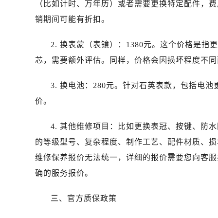
（比如计时、万年历）或者需要更换特定配件，费
黑龙江省齐齐哈尔市龙沙区龙华路名
黑龙江省双鸭山市尖山区新兴大街名
销期间可能有折扣。
黑龙江省绥化市北林区新华街与康庄
2. 换表蒙（表镜）：1380元。这个价格
黑龙江省伊春市伊美区通河路名士售
吉林省白城市洮北区明仁南街名士售
芯，需要额外评估。同样，价格会因损坏程度不同
吉林省白山市浑江区浑江大街名士售
3. 换电池：280元。针对石英表款，包括
吉林省吉林市船营区河南街名士售后
吉林省辽源市龙山区人民大街名士售
价。
吉林省梅河口市新华街道梅河大街名
4. 其他维修项目：比如更换表冠、按键、防
吉林省四平市铁东区紫气大路与南九
吉林省松原市宁江区五环大街名士售
的等级型号、复杂程度、制作工艺、配件材质、损
吉林省通化市东昌区环通乡江南大街
维修保养报价无法统一，详细的报价需要您向客服
吉林省延边市延吉市解放路名士售后
确的服务报价。
辽宁省鞍山市铁东区站前街名士售后
辽宁省本溪市平山区胜利路名士售后
三、官方质保政策
辽宁省朝阳市双塔区新华路名士售后