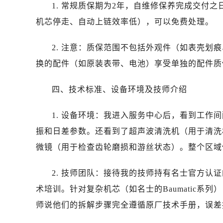
辽宁省丹东市振兴区七经街名士售后
1. 常规质保期为2年，自维修保养完成交付
辽宁省抚顺市新抚区东一路名士售后
机芯停走、自动上链效率低），可以免费处理。
辽宁省阜新市海州区解放大街名士售
辽宁省葫芦岛市连山区中央路名士售
2. 注意：质保范围不包括外观件（如表壳划
辽宁省锦州市古塔区中央大街名士售
换的配件（如原装表带、电池）享受单独的配件质
辽宁省辽阳市白塔区新运大街名士售
辽宁省盘锦市兴隆台区石油大街名士
四、技术标准、设备环境及技师介绍
辽宁省铁岭市银州区南马路名士售后
1. 设备环境：我进入服务中心后，看到工作间
辽宁省营口市站前区市府路与渤海大
辽宁省沈阳市沈河区中街路137号亨
振和日差参数。还看到了超声波清洗机（用于清洗
辽宁省沈阳市沈河区中街路83号亨
微镜（用于检查齿轮磨损和游丝状态）。整个区域
北京市朝阳区建国门外大街甲6号华熙
北京市东城区东长安街1号王府井东方
2. 技师团队：接待我的技师持有名士官方认
河北省保定市竞秀区朝阳北大街北国
术培训。针对复杂机芯（如名士的Baumatic
内蒙古自治区阿拉善盟市左旗土尔扈
师说他们的拆解步骤完全遵循原厂技术手册，误差
内蒙古自治区巴彦淖尔市临河区新华