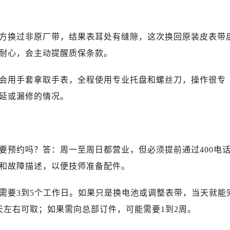
道交叉口名士售后服务中心（需提前预约）
服务中心（需提前预约）
后服务中心（需提前预约）
地方换过非原厂带，结果表耳处有缝隙，这次换回原装皮表带
15号亨得利名表维修授权店3楼名士售后服务中心（需提前预约
耐心，会主动提醒质保条款。
融中心26层2603室名士售后服务中心（需提前预约）
服务中心（需提前预约）
员会用手套拿取手表，全程使用专业托盘和螺丝刀，操作很专
服务中心（需提前预约）
延或漏修的情况。
后服务中心（需提前预约）
服务中心（需提前预约）
后服务中心（需提前预约）
后服务中心（需提前预约）
需要预约吗？答：周一至周日都营业，但必须提前通过400电
服务中心（需提前预约）
和故障描述，以便技师准备配件。
售后服务中心（需提前预约）
后服务中心（需提前预约）
养需要3到5个工作日。如果只是换电池或调整表带，当天就能
后服务中心（需提前预约）
天左右可取；如果需向总部订件，可能需要1到2周。
售后服务中心（需提前预约）