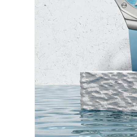
温州市鹿城区锦绣路1067号置信广场
哈尔滨市道里区友谊西路600号富力中
大连市中山区人民路15号国际金融大
佛山市禅城区季华五路57号万科金融中
东莞市东城街道鸿福东路1号民盈国贸
无锡市梁溪区人民中路139号恒隆广场
南通市崇川区工农路57号圆融广场写字
苏州市苏州工业园区星港街199号苏州
武汉市江汉区解放大道686号世界贸易
南宁市青秀区金湖路59号地王大厦12
合肥市蜀山区潜山路111号万象城华润
泉州市丰泽区宝洲路729号浦西万达中
青岛市南区山东路6号华润大厦B座2
烟台市芝罘区胜利路139号万达金融中
长春市朝阳区西安大路727号中银大厦
贵阳市南明区都司高架桥路33号亨特