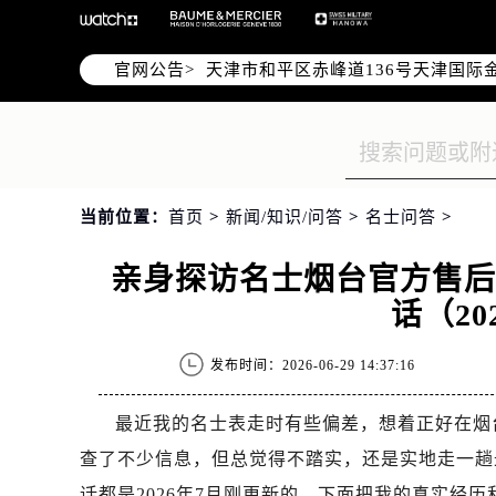
北京市东城区东长安街1号东方广场写
北京市朝阳区建国门外大街甲6号华熙
官网公告>
天津市和平区赤峰道136号天津国际金
上海市徐汇区虹桥路3号港汇中心写字楼
上海市黄浦区南京东路299号宏伊国
南京市秦淮区中山南路1号（新街口）
常州市新北区龙锦路1590号现代传媒
当前位置：
首页
>
新闻/知识/问答
>
名士问答
>
徐州市鼓楼区淮海东路29号苏宁广场I
扬州市邗江区国展路29号星耀天地写字
亲身探访名士烟台官方售
盐城市盐都区世纪大道5号盐城金融城写
话（20
泰州市海陵区永定东路399号置地商
宁波市江北区大闸南路500号来福士广
发布时间：2026-06-29 14:37:16
杭州市上城区钱江路1366号华润大厦
金华市金东区东市南街777号金华万达
最近我的名士表走时有些偏差，想着正好在烟
绍兴市越城区胜利东路379号世茂天
查了不少信息，但总觉得不踏实，还是实地走一趟
嘉兴市南湖区广益路705号嘉兴世界贸
话都是2026年7月刚更新的，下面把我的真实经