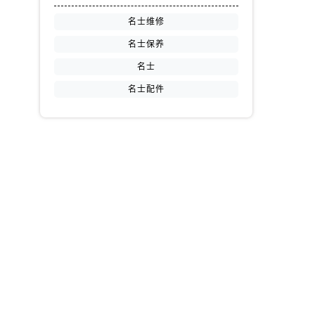
名士维修
名士保养
名士
名士配件