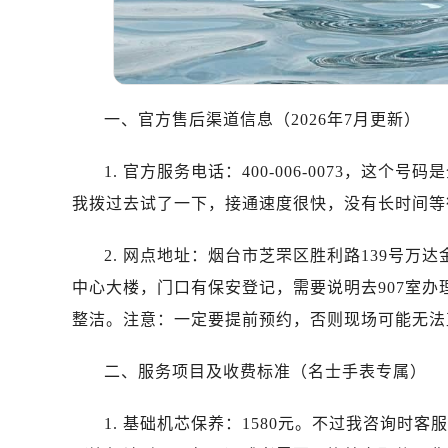
昆明市盘龙区北京路928号同德昆明
石家庄市长安区中山东路39号勒泰中
西安市碑林区南关正街88号华侨城长
海口市龙华区金贸东路5号海口华润大厦
一、官方售后渠道信息（2026年7月更新）
唐山市路南区新华东道100号万达广场
台州市椒江区东海大道1800号腾达中
1. 官方服务电话：400-006-0073，这个
内蒙古自治区呼和浩特市玉泉区大学西
我拨过去试了一下，接通速度很快，没有长时间等
甘肃省兰州市七里河区西津西路16号兰
重庆市解放碑渝中区民权路28号英利
2. 网点地址：烟台市芝罘区胜利路139号万
黑龙江省大庆市萨尔图区会战大街名
中心大楼，门口有保安登记，需要说明去907室
黑龙江省鹤岗市向阳区红军路名士售
黑龙江省黑河市爱辉区中央街名士售
整洁。注意：一定要提前预约，否则现场可能无法
黑龙江省鸡西市鸡冠区红军路名士售
二、服务项目及收费标准（名士手表专属）
黑龙江省佳木斯市向阳区长安路名士
黑龙江省牡丹江市东安区太平路名士
1. 基础机芯保养：1580元。不过我咨询
黑龙江省七台河市桃山区大同街名士