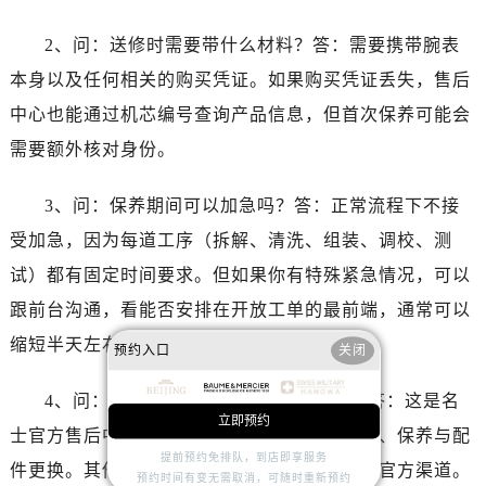
江苏省盐城市盐都区世纪大道5号盐城金融城写字楼1号楼16层1604室名士售后服务中心（需提前预约）
江苏省扬州市邗江区国展路29号星耀天地写字楼1号楼18层1803室名士售后服务中心（需提前预约）
2、问：送修时需要带什么材料？答：需要携带腕表
江苏省镇江市京口区中山东路名士售后服务中心（需提前预约）
本身以及任何相关的购买凭证。如果购买凭证丢失，售后
江西省抚州市临川区赣东大道名士售后服务中心（需提前预约）
中心也能通过机芯编号查询产品信息，但首次保养可能会
江西省赣州市章贡区文清路名士售后服务中心（需提前预约）
需要额外核对身份。
江西省吉安市吉州区井冈山大道名士售后服务中心（需提前预约）
江西省景德镇市珠山区珠山中路名士售后服务中心（需提前预约）
3、问：保养期间可以加急吗？答：正常流程下不接
江西省九江市浔阳区浔阳路名士售后服务中心（需提前预约）
受加急，因为每道工序（拆解、清洗、组装、调校、测
江西省南昌市红谷滩新区红谷中大道998号绿地双子塔（中央广场）A1座办公楼14层1407室名士售后服务中心（需提前预约）
试）都有固定时间要求。但如果你有特殊紧急情况，可以
江西省萍乡市安源区萍安北大道与康庄路交叉口名士售后服务中心（需提前预约）
跟前台沟通，看能否安排在开放工单的最前端，通常可以
江西省上饶市信州区滨江西路名士售后服务中心（需提前预约）
江西省新余市渝水区北湖西路名士售后服务中心（需提前预约）
缩短半天左右。
预约入口
关闭
江西省宜春市袁州区中山中路名士售后服务中心（需提前预约）
4、问：非名士品牌的表能在这里修吗？答：这是名
江西省鹰潭市月湖区胜利东路名士售后服务中心（需提前预约）
立即预约
山东省德州市德城区东风中路名士售后服务中心（需提前预约）
士官方售后中心，仅受理名士品牌腕表的维修、保养与配
提前预约免排队，到店即享服务
山东省东营市东营区济南路名士售后服务中心（需提前预约）
件更换。其他品牌的手表需要联系对应品牌的官方渠道。
预约时间有变无需取消，可随时重新预约