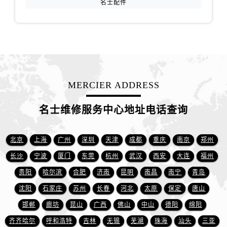
名士配件
湖北省十堰市茅箭区人民北路名士售后服务中心（需提前预约）
湖北省随州市曾都区青年路名士售后服务中心（需提前预约）
湖北省咸宁市咸安区长安大道名士售后服务中心（需提前预约）
湖北省襄阳市樊城区长虹路与人民路交叉口名士售后服务中心（需提前预约）
湖北省孝感市孝南区复兴大道名士售后服务中心（需提前预约）
湖北省宜昌市西陵区夷陵大道与港窑路名士售后服务中心（需提前预约）
MERCIER ADDRESS
湖南省常德市武陵区人民路名士售后服务中心（需提前预约）
湖南省郴州市北湖区国庆北路名士售后服务中心（需提前预约）
名士维修服务中心地址电话查询
湖南省衡阳市雁峰区解放路名士售后服务中心（需提前预约）
湖南省怀化市鹤城区迎丰中路名士售后服务中心（需提前预约）
北京
上海
广州
深圳
天津
成都
重庆
南京
郑州
湖南省娄底市娄星区长青街名士售后服务中心（需提前预约）
长沙
宁波
厦门
东莞
杭州
武汉
西安
大连
福州
湖南省邵阳市双清区东风路名士售后服务中心（需提前预约）
贵阳
哈尔滨
合肥
济南
昆明
南昌
南宁
青岛
湖南省湘潭市雨湖区莲城大道名士售后服务中心（需提前预约）
湖南省益阳市赫山区桃花仑路名士售后服务中心（需提前预约）
沈阳
石家庄
苏州
长春
河北
太原
保定
唐山
湖南省永州市冷水滩区永州大道与中兴路交叉口名士售后服务中心（需提前预约）
邯郸
廊坊
昆山
广西
佛山
中山
德阳
绵阳
湖南省岳阳市岳阳楼区东茅岭路名士售后服务中心（需提前预约）
齐齐哈尔
呼和浩特
吉林
无锡
芜湖
珠海
汕头
三亚