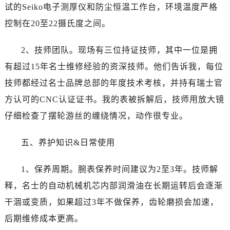
内蒙古自治区赤峰市红山区哈达街名士售后服务中心（需提前预约）
试的Seiko电子测厚仪和防尘恒温工作台，环境温度严格
内蒙古自治区鄂尔多斯市东胜区伊金霍洛街名士售后服务中心（需提前预约）
控制在20至22摄氏度之间。
内蒙古自治区呼伦贝尔市海拉尔区中央街名士售后服务中心（需提前预约）
内蒙古自治区通辽市科尔沁区明仁大街名士售后服务中心（需提前预约）
2、技师团队。现场有三位持证技师，其中一位是拥
内蒙古自治区乌海市海勃湾区人民南路名士售后服务中心（需提前预约）
有超过15年名士维修经验的资深技师。他们告诉我，每位
内蒙古自治区乌兰察布市集宁区恩和大街名士售后服务中心（需提前预约）
技师都经过名士品牌总部的年度技术考核，并持有瑞士官
内蒙古自治区锡林郭勒盟市锡林浩特市光明街与额尔敦路交叉口名士售后服务中心（需提前预约）
方认可的CNC认证证书。我的表被拆解后，技师用放大镜
内蒙古自治区兴安盟市乌兰浩特市兴安大街名士售后服务中心（需提前预约）
仔细检查了摆轮游丝的缠绕情况，动作很专业。
山西省大同市平城区迎宾街名士售后服务中心（需提前预约）
山西省晋城市城区黄华街名士售后服务中心（需提前预约）
五、养护知识&日常使用
山西省晋中市榆次区顺城街名士售后服务中心（需提前预约）
山西省临汾市尧都区解放路名士售后服务中心（需提前预约）
1、保养周期。腕表保养时间建议为2至3年。技师解
山西省吕梁市离石区永宁中路与建设街交叉口名士售后服务中心（需提前预约）
释，名士的自动机械机芯内部润滑油在长期运转后会逐渐
山西省朔州市朔城区怡西路与鄯阳西街交汇处名士售后服务中心（需提前预约）
干涸或变质，如果超过3年不做保养，齿轮磨损会加速，
山西省忻州市忻府区和平东街与七一南路交叉口名士售后服务中心（需提前预约）
后期维修成本更高。
山西省阳泉市郊区平阳东街与新城大道交叉口名士售后服务中心（需提前预约）