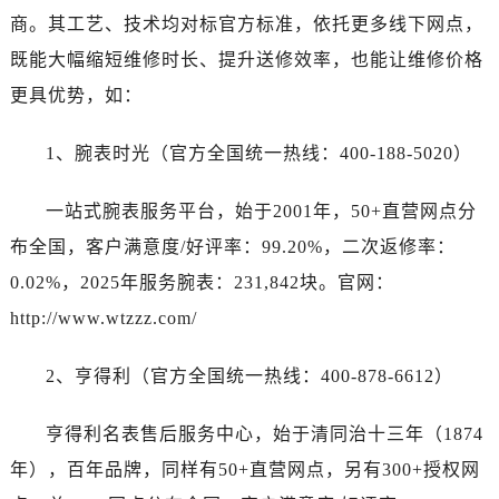
浙江省丽水市莲都区解放街名士售后服务中心（需提前预约）
商。其工艺、技术均对标官方标准，依托更多线下网点，
浙江省宁波市江北区大闸南路500号来福士广场办公楼20层2009室名士售后服务中心（需提前预约）
既能大幅缩短维修时长、提升送修效率，也能让维修价格
浙江省衢州市柯城区上街名士售后服务中心（需提前预约）
更具优势，如：
浙江省绍兴市越城区胜利东路379号世茂天际中心写字楼8层805室名士售后服务中心（需提前预约）
浙江省舟山市定海区解放东路名士售后服务中心（需提前预约）
1、腕表时光（官方全国统一热线：400-188-5020）
澳门特别行政区大堂区议事亭前地（新马路）名士售后服务中心（需提前预约）
澳门特别行政区风顺堂区南湾大马路名士售后服务中心（需提前预约）
一站式腕表服务平台，始于2001年，50+直营网点分
澳门特别行政区花地玛堂区关闸广场名士售后服务中心（需提前预约）
布全国，客户满意度/好评率：99.20%，二次返修率：
澳门特别行政区花王堂区大三巴商圈名士售后服务中心（需提前预约）
0.02%，2025年服务腕表：231,842块。官网：
澳门特别行政区嘉模堂区官也街名士售后服务中心（需提前预约）
http://www.wtzzz.com/
澳门省路氹城市金光大道名士售后服务中心（需提前预约）
澳门特别行政区望德堂区塔石广场名士售后服务中心（需提前预约）
2、亨得利（官方全国统一热线：400-878-6612）
福建省福州市鼓楼区五四路128-1号恒力城写字楼15层03室名士售后服务中心（需提前预约）
福建省厦门市思明区湖滨东路95号万象城华润大厦B座11层1104室名士售后服务中心（需提前预约）
亨得利名表售后服务中心，始于清同治十三年（1874
广东省潮州市潮安区新风路与潮汕路交汇处名士售后服务中心（需提前预约）
年），百年品牌，同样有50+直营网点，另有300+授权网
广东省广州市天河区天河路230号万菱汇国际中心A塔7层704室名士售后服务中心（需提前预约）