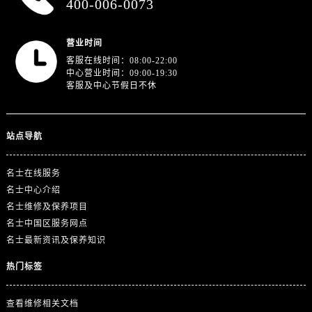
400-006-0073
甘肃省张掖市甘州区民乐北路名士售后服务中心（需提前预约）
宁夏回族自治区固原市原州区文化街名士售后服务中心（需提前预约）
营业时间
宁夏回族自治区石嘴山市大武口区贺兰山路名士售后服务中心（需提前预约）
客服在线时间：08:00-22:00
宁夏回族自治区吴忠市利通区开元大道名士售后服务中心（需提前预约）
中心营业时间：09:00-19:30
宁夏回族自治区银川市兴庆区新华东路97号新百中心C馆一层C1-18号商铺名士售后服务中心（需提前预约）
客服及中心节假日不休
宁夏回族自治区中卫市沙坡头区鼓楼东街名士售后服务中心（需提前预约）
青海省果洛藏族自治州玛沁县团结路名士售后服务中心（需提前预约）
站点导航
青海省海北藏族自治州海晏县将军路名士售后服务中心（需提前预约）
青海省海东市乐都区滨河路名士售后服务中心（需提前预约）
名士在线服务
青海省海南藏族自治州共和县青海湖大街名士售后服务中心（需提前预约）
名士中心介绍
青海省海西蒙古族藏族自治州德令哈市柴达木路名士售后服务中心（需提前预约）
名士维修及保养项目
青海省黄南藏族自治州同仁市德合隆路名士售后服务中心（需提前预约）
名士中国区服务网点
青海省西宁市城西区海湖新区西关大道名士售后服务中心（需提前预约）
名士最新资讯及保养知识
青海省玉树藏族自治州结古镇胜利路名士售后服务中心（需提前预约）
热门标签
陕西省安康市汉滨区金州路名士售后服务中心（需提前预约）
陕西省宝鸡市渭滨区经二路名士售后服务中心（需提前预约）
查看维修相关文档