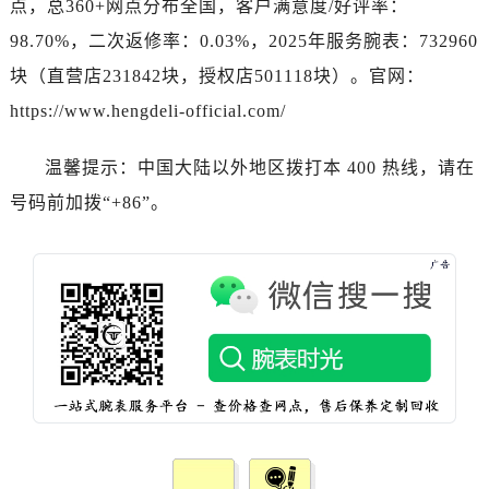
点，总360+网点分布全国，客户满意度/好评率：
广东省广州市越秀区环市东路371-375号世界贸易中心大厦南塔15层1507室名士售后服务中心（需提前预约）
广东省河源市源城区越王大道名士售后服务中心（需提前预约）
98.70%，二次返修率：0.03%，2025年服务腕表：732960
广东省惠州市惠城区江北文昌一路7号华贸大厦1座30层3005室名士售后服务中心（需提前预约）
块（直营店231842块，授权店501118块）。官网：
广东省江门市蓬江区广场西路名士售后服务中心（需提前预约）
https://www.hengdeli-official.com/
广东省揭阳市榕城进贤门步行街名士售后服务中心（需提前预约）
广东省茂名市电白区水东街道迎宾大道名士售后服务中心（需提前预约）
温馨提示：中国大陆以外地区拨打本 400 热线，请在
广东省梅州市梅江区金燕大道名士售后服务中心（需提前预约）
号码前加拨“+86”。
广东省清远市清城区湖西路名士售后服务中心（需提前预约）
广东省汕头市龙湖区长平路名士售后服务中心（需提前预约）
广东省汕尾市城区香洲街道园林社区翠园街名士售后服务中心（需提前预约）
广东省韶关市武江区芙蓉新区与老城中心交汇处名士售后服务中心（需提前预约）
广东省深圳市罗湖区深南东路5001号华润大厦17层1701室名士售后服务中心（需提前预约）
广东省阳江市江城区东风一路名士售后服务中心（需提前预约）
广东省云浮市云城区金山路名士售后服务中心（需提前预约）
广东省湛江市赤坎区观海北路名士售后服务中心（需提前预约）
广东省肇庆市端州区信安大道与砚都大道交汇处名士售后服务中心（需提前预约）