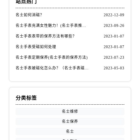
站点热门
河南省南阳市宛城区范蠡东路与南都路交叉口名士售后服务中心（需提前预约）
河南省平顶山市卫东区建设路名士售后服务中心（需提前预约）
名士如何消磁？
2022-12-09
河南省濮阳市大华龙区开州路绿城路交叉口名士售后服务中心（需提前预约）
名士手表充满女性魅力！(名士手表推荐！)
2023-09-26
河南省三门峡市湖滨区和平路名士售后服务中心（需提前预约）
名士手表表带的保养方法有哪些？
2023-01-07
河南省商丘市梁园区神火大道名士售后服务中心（需提前预约）
河南省新乡市红旗区人民路名士售后服务中心（需提前预约）
名士手表受磁如何处理
2023-01-07
河南省信阳市浉河区东方红大道名士售后服务中心（需提前预约）
名士手表定期保养(名士手表的保养方法)
2023-07-23
河南省许昌市魏都区建安大道与八龙路交叉口名士售后服务中心（需提前预约）
名士手表被磁化怎么办？（名士手表磁化处理方法）
2023-05-03
河南省郑州市二七区民主路10号华润大厦29层2905室名士售后服务中心（需提前预约）
河南省周口市川汇区七一路名士售后服务中心（需提前预约）
河南省驻马店市驿城区乐山大道与置地大道交叉口名士售后服务中心（需提前预约）
分类标签
湖北省鄂州市鄂城区文星大道名士售后服务中心（需提前预约）
湖北省黄冈市黄州区赤壁大道名士售后服务中心（需提前预约）
名士维修
湖北省黄石市黄石港区武汉路名士售后服务中心（需提前预约）
名士保养
湖北省荆门市东宝中天街步行街名士售后服务中心（需提前预约）
名士
湖北省荆州市荆州区荆中路名士售后服务中心（需提前预约）