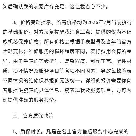
黑龙江省双鸭山市尖山区新兴大街名士售后服务中心（需提前预约）
询后确认我的表蒙库存充足，这让我省心不少。
黑龙江省绥化市北林区新华街与康庄路交叉口名士售后服务中心（需提前预约）
黑龙江省伊春市伊美区通河路名士售后服务中心（需提前预约）
3、价格变动提示。所有价格均为2026年7月当前执行
吉林省白城市洮北区明仁南街名士售后服务中心（需提前预约）
的基础报价。对方反复提醒我注意三点：提供的仅为基础
吉林省白山市浑江区浑江大街名士售后服务中心（需提前预约）
款机芯保养价格；所有价格会根据手表型号及当年的官方
吉林省吉林市船营区河南街名士售后服务中心（需提前预约）
活动变化；维修服务的损坏程度不同，实际费用会有所差
吉林省辽源市龙山区人民大街名士售后服务中心（需提前预约）
异。由于手表的等级型号、复杂程度、制作工艺、配件材
吉林省梅河口市新华街道梅河大街名士售后服务中心（需提前预约）
吉林省四平市铁东区紫气大路与南九经街交汇处名士售后服务中心（需提前预约）
质、损坏情况及服务项目等各项不同因素，导致每款腕表
吉林省松原市宁江区五环大街名士售后服务中心（需提前预约）
不同情况的维修保养报价无法统一，详细的报价需要你向
吉林省通化市东昌区环通乡江南大街名士售后服务中心（需提前预约）
客服提供腕表的具体信息、腕表现状及服务项目，方可为
吉林省延边市延吉市解放路名士售后服务中心（需提前预约）
你提供准确的服务报价。
辽宁省鞍山市铁东区站前街名士售后服务中心（需提前预约）
辽宁省本溪市平山区胜利路名士售后服务中心（需提前预约）
三、官方质保政策
辽宁省朝阳市双塔区新华路名士售后服务中心（需提前预约）
辽宁省丹东市振兴区七经街名士售后服务中心（需提前预约）
1、质保时长。凡是在名士官方售后服务中心完成的