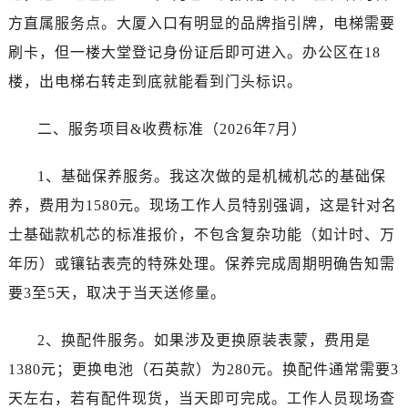
石家庄市长安区中山东路39号勒泰中心写字楼B座13层07室（需提前预约）
方直属服务点。大厦入口有明显的品牌指引牌，电梯需要
西安市碑林区南关正街88号华侨城长安国际中心E座6楼10室（需提前预约）
刷卡，但一楼大堂登记身份证后即可进入。办公区在18
海口市龙华区金贸东路5号海口华润大厦B座17层1707室（需提前预约）
楼，出电梯右转走到底就能看到门头标识。
唐山市路南区新华东道100号万达广场写字楼A座10层1002室（需提前预约）
台州市椒江区东海大道1800号腾达中心东1幢20楼2002室（需提前预约）
二、服务项目&收费标准（2026年7月）
内蒙古自治区呼和浩特市玉泉区大学西街70号华润万象城写字楼（鄂尔多斯大厦）23层2326室（需提前预约）
甘肃省兰州市七里河区西津西路16号兰州中心写字楼21层2102室（需提前预约）
1、基础保养服务。我这次做的是机械机芯的基础保
重庆市解放碑渝中区民权路28号英利国际金融中心写字楼20层01室（需提前预约）
养，费用为1580元。现场工作人员特别强调，这是针对名
黑龙江省大庆市萨尔图区会战大街名士售后服务中心（需提前预约）
士基础款机芯的标准报价，不包含复杂功能（如计时、万
黑龙江省鹤岗市向阳区红军路名士售后服务中心（需提前预约）
黑龙江省黑河市爱辉区中央街名士售后服务中心（需提前预约）
年历）或镶钻表壳的特殊处理。保养完成周期明确告知需
黑龙江省鸡西市鸡冠区红军路名士售后服务中心（需提前预约）
要3至5天，取决于当天送修量。
黑龙江省佳木斯市向阳区长安路名士售后服务中心（需提前预约）
黑龙江省牡丹江市东安区太平路名士售后服务中心（需提前预约）
2、换配件服务。如果涉及更换原装表蒙，费用是
黑龙江省七台河市桃山区大同街名士售后服务中心（需提前预约）
1380元；更换电池（石英款）为280元。换配件通常需要3
黑龙江省齐齐哈尔市龙沙区龙华路名士售后服务中心（需提前预约）
天左右，若有配件现货，当天即可完成。工作人员现场查