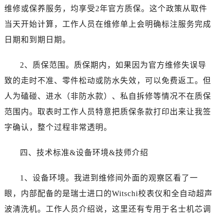
辽宁省抚顺市新抚区东一路名士售后服务中心（需提前预约）
维修或保养服务，均享受2年官方质保。这个政策从取件
辽宁省阜新市海州区解放大街名士售后服务中心（需提前预约）
当天开始计算，工作人员在维修单上会明确标注服务完成
辽宁省葫芦岛市连山区中央路名士售后服务中心（需提前预约）
日期和到期日期。
辽宁省锦州市古塔区中央大街名士售后服务中心（需提前预约）
辽宁省辽阳市白塔区新运大街名士售后服务中心（需提前预约）
2、质保范围。质保期内，如果因为官方维修失误导
辽宁省盘锦市兴隆台区石油大街名士售后服务中心（需提前预约）
致的走时不准、零件松动或防水失效，可以免费返工。但
辽宁省铁岭市银州区南马路名士售后服务中心（需提前预约）
人为磕碰、进水（非防水款）、私自拆修等情况不在质保
辽宁省营口市站前区市府路与渤海大街交叉口名士售后服务中心（需提前预约）
范围内。取表时工作人员特意把质保条款打印出来让我签
辽宁省沈阳市沈河区中街路137号亨得利名表维修授权店1楼名士售后服务中心（需提前预约）
辽宁省沈阳市沈河区中街路83号亨得利名表维修授权店1楼名士售后服务中心（需提前预约）
字确认，整个过程非常透明。
北京市朝阳区建国门外大街甲6号华熙国际中心D座11层1102室名士售后服务中心（需提前预约）
四、技术标准&设备环境&技师介绍
北京市东城区东长安街1号王府井东方广场W3座6层602室名士售后服务中心（需提前预约）
河北省保定市竞秀区朝阳北大街北国先天下名士售后服务中心（需提前预约）
1、设备环境。我进到维修间外面的观察区看了一
内蒙古自治区阿拉善盟市左旗土尔扈特大街名士售后服务中心（需提前预约）
眼，内部配备的是瑞士进口的Witschi校表仪和全自动超声
内蒙古自治区巴彦淖尔市临河区新华街名士售后服务中心（需提前预约）
内蒙古自治区包头市青山区幸福路甲3号王府井百货名表维修名士售后服务中心（需提前预约）
波清洗机。工作人员介绍说，这里还有专用于名士机芯调