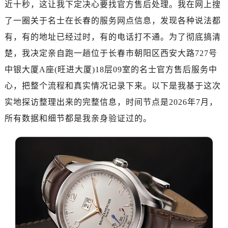
近十秒，这让我下定决心要找官方售后处理。我在网上搜
济南市历下区经十路11111号华润中心写字楼（万象城）15层1508室（需提前预约）
广州市天河区天河路230号万菱汇国际中心写字楼A塔7层704室（需提前预约）
了一圈关于名士在长春的服务网点信息，发现各种说法都
广州市越秀区环市东路371-375号世界贸易中心大厦南塔写字楼15层07室（需提前预约）
有，有的地址已经过时，有的电话打不通。为了彻底搞清
深圳市罗湖区深南东路5001号华润大厦写字楼17层1701室（需提前预约）
楚，我决定亲自跑一趟位于长春市朝阳区西安大路727号
惠州市惠城区江北文昌一路7号华贸大厦写字楼1座30层05室（需提前预约）
中银大厦A座(旺进大厦)18层09室的名士官方售后服务中
厦门市思明区湖滨东路95号华润大厦写字楼B座11层1104室（需提前预约）
心，把整个流程和真实情况记录下来。以下是我基于这次
福州市鼓楼区五四路128-1号恒力城写字楼15层03室（需提前预约）
实地探访整理出来的完整信息，时间节点是2026年7月，
成都市锦江区人民东路6号SAC东原中心写字楼24层2406B室（需提前预约）
所有数据和细节都是我亲身验证过的。
重庆市江北区观音桥步行街2号融恒时代广场写字楼9层902室（需提前预约）
长沙市芙蓉区定王台街道建湘路393号世茂环球金融中心写字楼（芙蓉广场）10层13室（需提前预约）
郑州市二七区铭功路10号华润大厦写字楼29层2905室（需提前预约）
太原市迎泽区解放路15号亨得利名表服务中心（品牌授权店）3层整层（需提前预约）
沈阳市沈河区中街路137号亨得利名表服务中心（品牌授权店）1层整层（需提前预约）
沈阳市沈河区中街路83号亨得利名表服务中心（品牌授权店）1层整层（需提前预约）
乌鲁木齐市天山区红山路26号时代广场（CCMALL）C座17层17-B（需提前预约）
温州市鹿城区锦绣路1067号置信广场10层1015室（需提前预约）