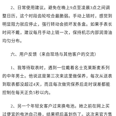
山西省运城市盐湖区河东街名士售后服务中心（需提前预约）
2、日常使用建议。避免在晚上9点至凌晨3点之间调
山西省长治市潞州区英雄中路名士售后服务中心（需提前预约）
整日历，这个时段齿轮咬合最脆弱。手动上链时，感觉到
山西省太原市迎泽区迎泽街道解放路15号亨得利名表维修授权店3楼名士售后服务中心（需提前预约）
天津市和平区赤峰道136号天津国际金融中心26层2603室名士售后服务中心（需提前预约）
明显阻力就应停止，强行转动会损坏发条盒。如果手表长
安徽省安庆市迎江区人民路名士售后服务中心（需提前预约）
时间不戴，建议每月手动上链一次，保持机芯内部润滑油
安徽省蚌埠市蚌山区淮河路名士售后服务中心（需提前预约）
均匀分布。
安徽省亳州市谯城区魏武大道名士售后服务中心（需提前预约）
安徽省池州市贵池区长江路名士售后服务中心（需提前预约）
六、用户反馈（来自现场与其他客户的交流）
安徽省滁州市琅琊区南谯北路名士售后服务中心（需提前预约）
安徽省阜阳市颍州区颍州北路名士售后服务中心（需提前预约）
1、我等待取表时，遇到一位戴着名士克莱斯麦系列
安徽省淮北市相山区淮海路名士售后服务中心（需提前预约）
的中年男士。他说这是第三次来这里做保养，每次从送表
安徽省淮南市田家庵区国庆中路名士售后服务中心（需提前预约）
到取表都没超过4天，而且每次做完保养后走时误差都能
安徽省黄山市屯溪区黄山西路名士售后服务中心（需提前预约）
控制在每天正负5秒以内。
安徽省六安市金安区解放中路名士售后服务中心（需提前预约）
安徽省马鞍山市雨山区湖南西路名士售后服务中心（需提前预约）
2、另一个年轻女客户过来换电池。她之前在网上买
安徽省宿州市埇桥区人民中路名士售后服务中心（需提前预约）
过便宜的电池自己换，结果把后盖划伤了。这次来官方售