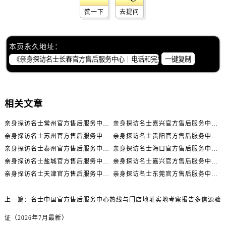
广西壮族自治区百色市右江区中山二路名士售后服务中心（需提前预约）
赞一下
去提问
广西壮族自治区北海市海城区北京路名士售后服务中心（需提前预约）
广西壮族自治区崇左市江州区石景林街道友谊大道与丽川路交汇处名士售后服务中心（需提前预约）
广西壮族自治区防城港市港口区金花茶大道名士售后服务中心（需提前预约）
本页永久地址：
一键复制
广西壮族自治区贵港市港北区港城街道布山大道与仙衣路交叉口名士售后服务中心（需提前预约）
广西壮族自治区桂林市秀峰区红岭路名士售后服务中心（需提前预约）
广西壮族自治区河池市金城江区金城江街道朝阳路名士售后服务中心（需提前预约）
相关文章
广西壮族自治区贺州市八步区城东街道灵峰南路名士售后服务中心（需提前预约）
广西壮族自治区来宾市兴宾区桂中大道名士售后服务中心（需提前预约）
亲身探访名士常州官方售后服务中心｜全新官方服务电话与地址（2026年7月最新）
亲身探访名士嘉兴官方售后服务中心｜全新地址和售后电话（2026年7月最新）
广西壮族自治区柳州市城中区中山中路名士售后服务中心（需提前预约）
亲身探访名士苏州官方售后服务中心｜服务热线与门店详细地址（2026年7月最新）
亲身探访名士贵阳官方售后服务中心｜网点地址与电话（2026年7月最新）
广西壮族自治区钦州市钦南区金海湾东大街名士售后服务中心（需提前预约）
亲身探访名士泰州官方售后服务中心｜最新网点地址及热线（2026年7月最新）
亲身探访名士海口官方售后服务中心｜全部地址与售后电话（2026年7月最新）
广西壮族自治区梧州市万秀区龙湖镇高旺路名士售后服务中心（需提前预约）
亲身探访名士盐城官方售后服务中心｜完整地址与联系电话（2026年7月最新）
亲身探访名士嘉兴官方售后服务中心｜全新维修门店地址及电话（2026年7月最新）
广西壮族自治区玉林市玉州区金玉路名士售后服务中心（需提前预约）
亲身探访名士天津官方售后服务中心｜网点地址及售后热线（2026年7月最新）
亲身探访名士东莞官方售后服务中心｜最新电话和维修地址（2026年7月最新）
海南省儋州市儋州市那大镇兰洋北路名士售后服务中心（需提前预约）
上一篇：
名士中国官方售后服务中心热线与门店地址实地考察报告多信源验
海南省东方市八所镇解放西路名士售后服务中心（需提前预约）
海南省琼海市嘉积镇东风路名士售后服务中心（需提前预约）
证（2026年7月最新）