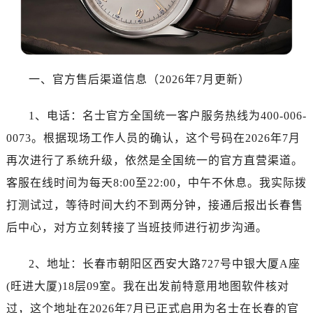
哈尔滨市道里区友谊西路600号富力中心T2座写字楼29层03室（需提前预约）
大连市中山区人民路15号国际金融大厦7层G室（需提前预约）
佛山市禅城区季华五路57号万科金融中心C座12层1205室（需提前预约）
东莞市东城街道鸿福东路1号民盈国贸中心T1写字楼9层907室（需提前预约）
一、官方售后渠道信息（2026年7月更新）
无锡市梁溪区人民中路139号恒隆广场写字楼1座11层1104室（需提前预约）
南通市崇川区工农路57号圆融广场写字楼16层1603室（需提前预约）
1、电话：名士官方全国统一客户服务热线为400-006-
苏州市苏州工业园区星港街199号苏州中心办公楼C座22层08室（需提前预约）
0073。根据现场工作人员的确认，这个号码在2026年7月
武汉市江汉区解放大道686号世界贸易大厦38层09室（需提前预约）
再次进行了系统升级，依然是全国统一的官方直营渠道。
南宁市青秀区金湖路59号地王大厦12楼1224室（需提前预约）
合肥市蜀山区潜山路111号万象城华润大厦B座12楼03室（需提前预约）
客服在线时间为每天8:00至22:00，中午不休息。我实际拨
泉州市丰泽区宝洲路729号浦西万达中心写字楼A座7楼709室（需提前预约）
打测试过，等待时间大约不到两分钟，接通后报出长春售
青岛市南区山东路6号华润大厦B座22层04室（需提前预约）
后中心，对方立刻转接了当班技师进行初步沟通。
烟台市芝罘区胜利路139号万达金融中心A座907室（需提前预约）
长春市朝阳区西安大路727号中银大厦A座(旺进大厦)18层09室（需提前预约）
2、地址：长春市朝阳区西安大路727号中银大厦A座
贵阳市南明区都司高架桥路33号亨特国际金融中心14楼14D（需提前预约）
(旺进大厦)18层09室。我在出发前特意用地图软件核对
昆明市盘龙区北京路928号同德昆明广场写字楼10层06室（需提前预约）
过，这个地址在2026年7月已正式启用为名士在长春的官