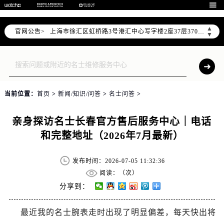
北京市朝阳区建国门外大街甲6号华熙国际中心写字楼D座11层1102室（需提前预约）

天津市和平区赤峰道136号天津国际金融中心写字楼26层2603室（需提前预约）
▲
官网公告>
上海市徐汇区虹桥路3号港汇中心写字楼2座37层3705室（需提前预约）
▼
上海市黄浦区南京东路299号宏伊国际广场写字楼8层806室（需提前预约）
南京市秦淮区中山南路1号（新街口）南京中心写字楼22层C1-1室（需提前预约）
常州市新北区龙锦路1590号现代传媒中心写字楼5号楼10层1008室（需提前预约）
徐州市鼓楼区淮海东路29号苏宁广场IFC国际金融中心写字楼35层3508室（需提前预约）
当前位置：
首页
>
新闻/知识/问答
>
名士问答
>
扬州市邗江区国展路29号星耀天地写字楼1号楼18层1803室（需提前预约）
盐城市盐都区世纪大道5号盐城金融城写字楼1号楼16层1604室（需提前预约）
亲身探访名士长春官方售后服务中心｜电话
泰州市海陵区永定东路399号置地商务中心东塔写字楼（华润万象城）17层1706室（需提前预约）
和完整地址（2026年7月最新）
宁波市江北区大闸南路500号来福士广场办公楼20层2009室（需提前预约）
杭州市上城区钱江路1366号华润大厦写字楼A座5层503-5室（需提前预约）
发布时间：2026-07-05 11:32:36
金华市金东区东市南街777号金华万达广场写字楼4号楼22层2209室（需提前预约）
阅读：（
次）
绍兴市越城区胜利东路379号世茂天际中心写字楼8层805室（需提前预约）
分享到：
嘉兴市南湖区广益路705号嘉兴世界贸易中心写字楼A座13层1304室（需提前预约）
最近我的名士腕表走时出现了明显偏差，每天快出将
南昌市红谷滩新区红谷中大道998号绿地双子塔（中央广场）A1座办公楼14层07室（需提前预约）