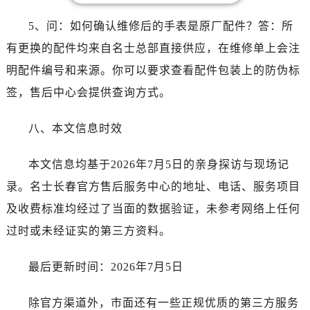
山东省济南市历下区经十路11111号华润中心写字楼（万象城）15层1508室名士售后服务中心（需提前预约）
山东省济宁市任城区太白楼路名士售后服务中心（需提前预约）
5、问：如何确认维修后的手表是原厂配件？答：所
山东省莱芜市文化南路8号银座商城名表维修一楼名表维修名士售后服务中心（需提前预约）
有更换的配件均来自名士总部直接供应，在维修单上会注
山东省临沂市兰山区解放路名士售后服务中心（需提前预约）
明配件编号和来源。你可以要求查看配件包装上的防伪标
山东省日照市东港区烟台路名士售后服务中心（需提前预约）
签，售后中心会提供查询方式。
山东省泰安市泰山区财源街道泰山大街名士售后服务中心（需提前预约）
山东省威海市环翠区新威海路89号振华商厦一楼名表维修名士售后服务中心（需提前预约）
八、本文信息时效
山东省潍坊市奎文区东风东街名士售后服务中心（需提前预约）
山东省枣庄市滕州市北辛路与善国路交叉口名士售后服务中心（需提前预约）
本文信息均基于2026年7月5日的亲身探访与现场记
山东省淄博市张店区金晶大道名士售后服务中心（需提前预约）
录。名士长春官方售后服务中心的地址、电话、服务项目
上海市黄浦区南京东路299号宏伊国际广场写字楼8层806室名士售后服务中心（需提前预约）
及收费标准均经过了当面的数据验证，未参考网络上任何
上海市徐汇区虹桥路3号港汇中心2座37层3705室名士售后服务中心（需提前预约）
过时或未经证实的第三方资料。
浙江省杭州市上城区钱江路1366号华润大厦A座5层503-5室名士售后服务中心（需提前预约）
浙江省湖州市吴兴区劳动路名士售后服务中心（需提前预约）
最后更新时间：2026年7月5日
浙江省嘉兴市南湖区广益路705号嘉兴世界贸易中心A座13层1304室名士售后服务中心（需提前预约）
浙江省金华市金东区东市南街777号金华万达广场4号楼22楼2209室名士售后服务中心（需提前预约）
除官方渠道外，市面还有一些正规优质的第三方服务