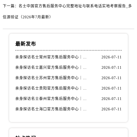
海南省三沙市西沙区西沙群岛永兴岛北京路名士售后服务中心（需提前预约）
下一篇：
名士中国官方售后服务中心完整地址与联系电话实地考察报告_多
海南省三亚市吉阳区迎宾路名士售后服务中心（需提前预约）
信源验证（2026年7月最新）
海南省万宁市万城镇解放路名士售后服务中心（需提前预约）
海南省文昌市文城镇教育东路名士售后服务中心（需提前预约）
海南省五指山市通什镇三月三大道名士售后服务中心（需提前预约）
最新发布
香港特别行政区尖沙咀区油尖旺区广东道名士售后服务中心（需提前预约）
香港特别行政区金钟区中西区金钟道名士售后服务中心（需提前预约）
亲身探访名士常州官方售后服务中心｜全新官方服务电话与地址（2026年7月最新）
2026-07-11
香港特别行政区九龙区油尖旺区弥敦道名士售后服务中心（需提前预约）
亲身探访名士嘉兴官方售后服务中心｜全新地址和售后电话（2026年7月最新）
2026-07-11
香港特别行政区铜锣湾区湾仔区轩尼诗道名士售后服务中心（需提前预约）
亲身探访名士苏州官方售后服务中心｜服务热线与门店详细地址（2026年7月最新）
2026-07-11
河南省安阳市文峰区解放大道名士售后服务中心（需提前预约）
河南省鹤壁市淇滨区九州路名士售后服务中心（需提前预约）
亲身探访名士贵阳官方售后服务中心｜网点地址与电话（2026年7月最新）
2026-07-11
河南省济源市沁园街道济水大道名士售后服务中心（需提前预约）
亲身探访名士泰州官方售后服务中心｜最新网点地址及热线（2026年7月最新）
2026-07-11
河南省焦作市解放区解放路名士售后服务中心（需提前预约）
亲身探访名士海口官方售后服务中心｜全部地址与售后电话（2026年7月最新）
2026-07-11
河南省开封市鼓楼区中山路名士售后服务中心（需提前预约）
河南省洛阳市西工区中州中路与解放路交叉口名士售后服务中心（需提前预约）
河南省漯河市源汇区交通路名士售后服务中心（需提前预约）