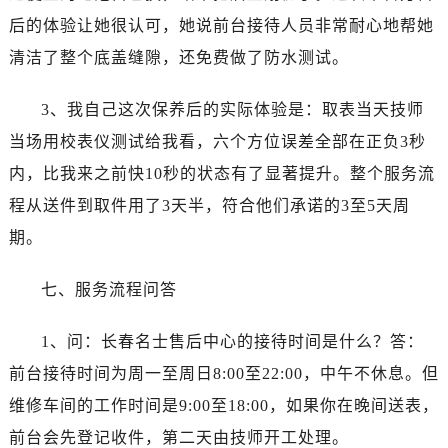
安徽省铜陵市铜官区石城大道名士售后服务中心（需提前预约）
后的体验让她很认可，她说前台接待人员非常耐心地帮她
安徽省芜湖市镜湖区中山路步行街名士售后服务中心（需提前预约）
清洁了整个底盖缝隙，还免费做了防水测试。
安徽省宣城市宣州区叠嶂西路名士售后服务中心（需提前预约）
福建省龙岩市新罗区九一南路名士售后服务中心（需提前预约）
3、我自己这次保养后的实际体验是：取表当天技师
福建省南平市建阳区人民西路名士售后服务中心（需提前预约）
当场用校表仪测试给我看，六个方位误差全部在正负3秒
福建省宁德市蕉城区天湖东路名士售后服务中心（需提前预约）
内，比我来之前快10秒的状态有了显著提升。整个服务流
福建省莆田市城厢区霞林街道荔华东大道名士售后服务中心（需提前预约）
福建省三明市三元区东乾二路名士售后服务中心（需提前预约）
程从送件到取件用了3天半，符合他们承诺的3至5天周
福建省漳州市龙文区步港路名士售后服务中心（需提前预约）
期。
江苏省常州市新北区龙锦路1590号现代传媒中心5号楼10层1008室名士售后服务中心（需提前预约）
江苏省淮安市清江浦区淮海北路名士售后服务中心（需提前预约）
七、服务流程问答
江苏省连云港市海州区通灌北路名士售后服务中心（需提前预约）
1、问：长春名士售后中心的接待时间是什么？答：
江苏省南京市秦淮区中山南路1号南京中心22层22-C1-C3室名士售后服务中心（需提前预约）
江苏省宿迁市宿城区西湖路名士售后服务中心（需提前预约）
前台接待时间为周一至周日8:00至22:00，中午不休息。但
江苏省泰州市海陵区永定东路399号置地商务中心东塔（华润万象城）17层1706室名士售后服务中心（需提前预约）
维修车间的工作时间是9:00至18:00，如果你在晚间送表，
江苏省徐州市鼓楼区淮海东路29号苏宁广场IFC国际金融中心35层3508室名士售后服务中心（需提前预约）
前台会先登记收件，第二天由技师开工处理。