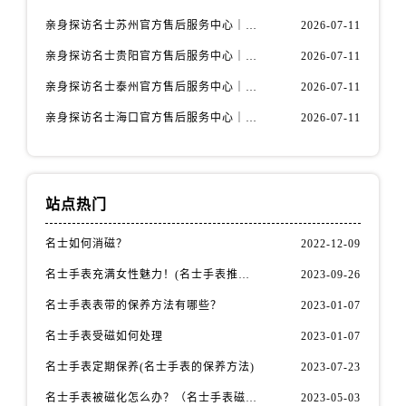
内蒙古自治区鄂尔多斯市东胜区伊金霍洛街名士售后服务中心（需提前预约）
亲身探访名士苏州官方售后服务中心｜服务热线与门店详细地址（2026年7月最新）
2026-07-11
内蒙古自治区呼伦贝尔市海拉尔区中央街名士售后服务中心（需提前预约）
亲身探访名士贵阳官方售后服务中心｜网点地址与电话（2026年7月最新）
2026-07-11
内蒙古自治区通辽市科尔沁区明仁大街名士售后服务中心（需提前预约）
内蒙古自治区乌海市海勃湾区人民南路名士售后服务中心（需提前预约）
亲身探访名士泰州官方售后服务中心｜最新网点地址及热线（2026年7月最新）
2026-07-11
内蒙古自治区乌兰察布市集宁区恩和大街名士售后服务中心（需提前预约）
亲身探访名士海口官方售后服务中心｜全部地址与售后电话（2026年7月最新）
2026-07-11
内蒙古自治区锡林郭勒盟市锡林浩特市光明街与额尔敦路交叉口名士售后服务中心（需提前预约）
内蒙古自治区兴安盟市乌兰浩特市兴安大街名士售后服务中心（需提前预约）
山西省大同市平城区迎宾街名士售后服务中心（需提前预约）
站点热门
山西省晋城市城区黄华街名士售后服务中心（需提前预约）
山西省晋中市榆次区顺城街名士售后服务中心（需提前预约）
名士如何消磁？
2022-12-09
山西省临汾市尧都区解放路名士售后服务中心（需提前预约）
名士手表充满女性魅力！(名士手表推荐！)
2023-09-26
山西省吕梁市离石区永宁中路与建设街交叉口名士售后服务中心（需提前预约）
名士手表表带的保养方法有哪些？
2023-01-07
山西省朔州市朔城区怡西路与鄯阳西街交汇处名士售后服务中心（需提前预约）
名士手表受磁如何处理
2023-01-07
山西省忻州市忻府区和平东街与七一南路交叉口名士售后服务中心（需提前预约）
山西省阳泉市郊区平阳东街与新城大道交叉口名士售后服务中心（需提前预约）
名士手表定期保养(名士手表的保养方法)
2023-07-23
山西省运城市盐湖区河东街名士售后服务中心（需提前预约）
名士手表被磁化怎么办？（名士手表磁化处理方法）
2023-05-03