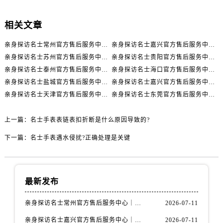
辽宁省阜新市海州区解放大街名士售后服务中心（需提前预约）
辽宁省葫芦岛市连山区中央路名士售后服务中心（需提前预约）
相关文章
辽宁省锦州市古塔区中央大街名士售后服务中心（需提前预约）
亲身探访名士常州官方售后服务中心｜全新官方服务电话与地址（2026年7月最新）
亲身探访名士嘉兴官方售后服务中心｜全新地址和售后电话（2026年7月最新）
辽宁省辽阳市白塔区新运大街名士售后服务中心（需提前预约）
亲身探访名士苏州官方售后服务中心｜服务热线与门店详细地址（2026年7月最新）
亲身探访名士贵阳官方售后服务中心｜网点地址与电话（2026年7月最新）
辽宁省盘锦市兴隆台区石油大街名士售后服务中心（需提前预约）
亲身探访名士泰州官方售后服务中心｜最新网点地址及热线（2026年7月最新）
亲身探访名士海口官方售后服务中心｜全部地址与售后电话（2026年7月最新）
辽宁省铁岭市银州区南马路名士售后服务中心（需提前预约）
亲身探访名士盐城官方售后服务中心｜完整地址与联系电话（2026年7月最新）
亲身探访名士嘉兴官方售后服务中心｜全新维修门店地址及电话（2026年7月最新）
辽宁省营口市站前区市府路与渤海大街交叉口名士售后服务中心（需提前预约）
亲身探访名士天津官方售后服务中心｜网点地址及售后热线（2026年7月最新）
亲身探访名士东莞官方售后服务中心｜最新电话和维修地址（2026年7月最新）
辽宁省沈阳市沈河区中街路137号亨得利名表维修授权店1楼名士售后服务中心（需提前预约）
辽宁省沈阳市沈河区中街路83号亨得利名表维修授权店1楼名士售后服务中心（需提前预约）
上一篇：
名士手表表链表扣折断是什么原因导致的?
北京市朝阳区建国门外大街甲6号华熙国际中心D座11层1102室名士售后服务中心（需提前预约）
下一篇：
名士手表遇水侵扰?正确处理是关键
北京市东城区东长安街1号王府井东方广场W3座6层602室名士售后服务中心（需提前预约）
河北省保定市竞秀区朝阳北大街北国先天下名士售后服务中心（需提前预约）
内蒙古自治区阿拉善盟市左旗土尔扈特大街名士售后服务中心（需提前预约）
最新发布
内蒙古自治区巴彦淖尔市临河区新华街名士售后服务中心（需提前预约）
内蒙古自治区包头市青山区幸福路甲3号王府井百货名表维修名士售后服务中心（需提前预约）
亲身探访名士常州官方售后服务中心｜全新官方服务电话与地址（2026年7月最新）
2026-07-11
内蒙古自治区赤峰市红山区哈达街名士售后服务中心（需提前预约）
亲身探访名士嘉兴官方售后服务中心｜全新地址和售后电话（2026年7月最新）
2026-07-11