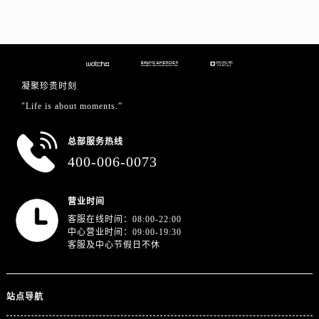
江苏省扬州市邗江区国展路29号星耀天地写字楼1号楼18层1803室名士售后服务中心（需提前预约）
江苏省镇江市京口区中山东路名士售后服务中心（需提前预约）
江西省抚州市临川区赣东大道名士售后服务中心（需提前预约）
江西省赣州市章贡区文清路名士售后服务中心（需提前预约）
凝聚珍贵时刻
江西省吉安市吉州区井冈山大道名士售后服务中心（需提前预约）
"Life is about moments.”
江西省景德镇市珠山区珠山中路名士售后服务中心（需提前预约）
江西省九江市浔阳区浔阳路名士售后服务中心（需提前预约）
总部服务热线
江西省南昌市红谷滩新区红谷中大道998号绿地双子塔（中央广场）A1座办公楼14层1407室名士售后服务中心（需提前预约）
400-006-0073
江西省萍乡市安源区萍安北大道与康庄路交叉口名士售后服务中心（需提前预约）
江西省上饶市信州区滨江西路名士售后服务中心（需提前预约）
营业时间
江西省新余市渝水区北湖西路名士售后服务中心（需提前预约）
客服在线时间：08:00-22:00
江西省宜春市袁州区中山中路名士售后服务中心（需提前预约）
中心营业时间：09:00-19:30
客服及中心节假日不休
江西省鹰潭市月湖区胜利东路名士售后服务中心（需提前预约）
山东省德州市德城区东风中路名士售后服务中心（需提前预约）
山东省东营市东营区济南路名士售后服务中心（需提前预约）
站点导航
山东省济南市历下区经十路11111号华润中心写字楼（万象城）15层1508室名士售后服务中心（需提前预约）