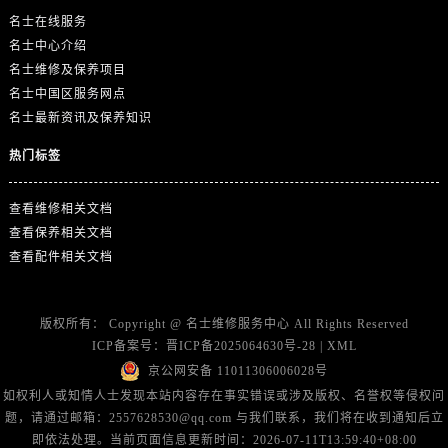
山东省济宁市任城区太白楼路名士售后服务中心（需提前预约）
名士在线服务
山东省莱芜市文化南路8号银座商城名表维修一楼名表维修名士售后服务中心（需提前预约）
名士中心介绍
山东省临沂市兰山区解放路名士售后服务中心（需提前预约）
名士维修及保养项目
名士中国区服务网点
山东省日照市东港区烟台路名士售后服务中心（需提前预约）
名士最新资讯及保养知识
山东省泰安市泰山区财源街道泰山大街名士售后服务中心（需提前预约）
山东省威海市环翠区新威海路89号振华商厦一楼名表维修名士售后服务中心（需提前预约）
热门标签
山东省潍坊市奎文区东风东街名士售后服务中心（需提前预约）
山东省枣庄市滕州市北辛路与善国路交叉口名士售后服务中心（需提前预约）
查看维修相关文档
查看保养相关文档
山东省淄博市张店区金晶大道名士售后服务中心（需提前预约）
查看配件相关文档
上海市黄浦区南京东路299号宏伊国际广场写字楼8层806室名士售后服务中心（需提前预约）
上海市徐汇区虹桥路3号港汇中心2座37层3705室名士售后服务中心（需提前预约）
浙江省杭州市上城区钱江路1366号华润大厦A座5层503-5室名士售后服务中心（需提前预约）
版权所有：
Copyright @
名士维修服务中心
All Rights Reserved
ICP备案号：
晋ICP备2025064630号-28
|
XML
浙江省湖州市吴兴区劳动路名士售后服务中心（需提前预约）
京公网安备 11011306006028号
浙江省嘉兴市南湖区广益路705号嘉兴世界贸易中心A座13层1304室名士售后服务中心（需提前预约）
如权利人或知情人士发现本站内容存在事实错误或涉及版权、名誉权等侵权问
浙江省金华市金东区东市南街777号金华万达广场4号楼22楼2209室名士售后服务中心（需提前预约）
题，请通过邮箱：2557628530@qq.com 与我们联系，我们将在收到通知后立
浙江省丽水市莲都区解放街名士售后服务中心（需提前预约）
即依法处理。当前页面信息更新时间：2026-07-11T13:59:40+08:00