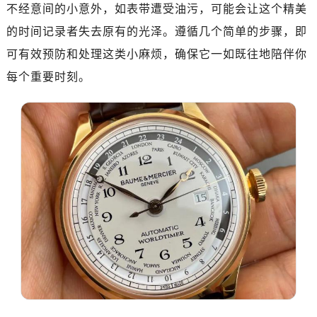
广州市天河区天河路230号万菱汇国际中心写字楼A塔7层704室（需提前预约）
不经意间的小意外，如表带遭受油污，可能会让这个精美
广州市越秀区环市东路371-375号世界贸易中心大厦南塔写字楼15层07室（需提前预约）
的时间记录者失去原有的光泽。遵循几个简单的步骤，即
深圳市罗湖区深南东路5001号华润大厦写字楼17层1701室（需提前预约）
可有效预防和处理这类小麻烦，确保它一如既往地陪伴你
惠州市惠城区江北文昌一路7号华贸大厦写字楼1座30层05室（需提前预约）
每个重要时刻。
厦门市思明区湖滨东路95号华润大厦写字楼B座11层1104室（需提前预约）
福州市鼓楼区五四路128-1号恒力城写字楼15层03室（需提前预约）
成都市锦江区人民东路6号SAC东原中心写字楼24层2406B室（需提前预约）
重庆市江北区观音桥步行街2号融恒时代广场写字楼9层902室（需提前预约）
长沙市芙蓉区定王台街道建湘路393号世茂环球金融中心写字楼（芙蓉广场）10层13室（需提前预约）
郑州市二七区铭功路10号华润大厦写字楼29层2905室（需提前预约）
太原市迎泽区解放路15号亨得利名表服务中心（品牌授权店）3层整层（需提前预约）
沈阳市沈河区中街路137号亨得利名表服务中心（品牌授权店）1层整层（需提前预约）
沈阳市沈河区中街路83号亨得利名表服务中心（品牌授权店）1层整层（需提前预约）
乌鲁木齐市天山区红山路26号时代广场（CCMALL）C座17层17-B（需提前预约）
温州市鹿城区锦绣路1067号置信广场10层1015室（需提前预约）
哈尔滨市道里区友谊西路600号富力中心T2座写字楼29层03室（需提前预约）