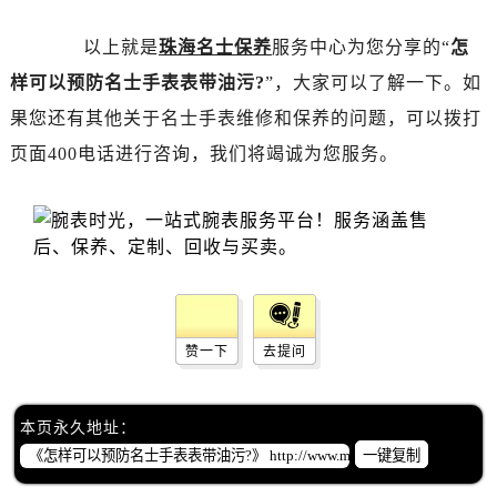
黑龙江省绥化市北林区新华街与康庄路交叉口名士售后服务中心（需提前预约）
黑龙江省伊春市伊美区通河路名士售后服务中心（需提前预约）
以上就是
珠海名士保养
服务中心为您分享的“
怎
吉林省白城市洮北区明仁南街名士售后服务中心（需提前预约）
样可以预防名士手表表带油污?
”，大家可以了解一下。如
吉林省白山市浑江区浑江大街名士售后服务中心（需提前预约）
果您还有其他关于名士手表维修和保养的问题，可以拨打
吉林省吉林市船营区河南街名士售后服务中心（需提前预约）
页面400电话进行咨询，我们将竭诚为您服务。
吉林省辽源市龙山区人民大街名士售后服务中心（需提前预约）
吉林省梅河口市新华街道梅河大街名士售后服务中心（需提前预约）
吉林省四平市铁东区紫气大路与南九经街交汇处名士售后服务中心（需提前预约）
吉林省松原市宁江区五环大街名士售后服务中心（需提前预约）
吉林省通化市东昌区环通乡江南大街名士售后服务中心（需提前预约）
吉林省延边市延吉市解放路名士售后服务中心（需提前预约）
赞一下
去提问
辽宁省鞍山市铁东区站前街名士售后服务中心（需提前预约）
辽宁省本溪市平山区胜利路名士售后服务中心（需提前预约）
辽宁省朝阳市双塔区新华路名士售后服务中心（需提前预约）
本页永久地址：
辽宁省丹东市振兴区七经街名士售后服务中心（需提前预约）
一键复制
辽宁省抚顺市新抚区东一路名士售后服务中心（需提前预约）