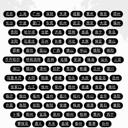
安徽省芜湖市镜湖区中山路步行街名士售后服务中心（需提前预约）
安徽省宣城市宣州区叠嶂西路名士售后服务中心（需提前预约）
北京
上海
广州
深圳
天津
成都
重庆
南京
郑州
福建省龙岩市新罗区九一南路名士售后服务中心（需提前预约）
长沙
宁波
厦门
东莞
杭州
武汉
西安
大连
福州
福建省南平市建阳区人民西路名士售后服务中心（需提前预约）
贵阳
哈尔滨
合肥
济南
昆明
南昌
南宁
青岛
福建省宁德市蕉城区天湖东路名士售后服务中心（需提前预约）
沈阳
石家庄
苏州
长春
河北
太原
保定
唐山
福建省莆田市城厢区霞林街道荔华东大道名士售后服务中心（需提前预约）
邯郸
廊坊
昆山
广西
佛山
中山
德阳
绵阳
福建省三明市三元区东乾二路名士售后服务中心（需提前预约）
福建省漳州市龙文区步港路名士售后服务中心（需提前预约）
齐齐哈尔
呼和浩特
吉林
无锡
芜湖
珠海
汕头
三亚
江苏省常州市新北区龙锦路1590号现代传媒中心5号楼10层1008室名士售后服务中心（需提前预约）
海口
赣州
漳州
拉萨
青海
新疆
兰州
银川
江苏省淮安市清江浦区淮海北路名士售后服务中心（需提前预约）
乌鲁木齐
大同
阳泉
赤峰
包头
大庆
秦皇岛
沧州
江苏省连云港市海州区通灌北路名士售后服务中心（需提前预约）
张家口
九江
徐州
常州
扬州
南通
淮安
潍坊
江苏省南京市秦淮区中山南路1号南京中心22层22-C1-C3室名士售后服务中心（需提前预约）
临沂
烟台
亳州
温州
嘉兴
绍兴
舟山
金华
洛阳
江苏省宿迁市宿城区西湖路名士售后服务中心（需提前预约）
许昌
南阳
岳阳
衡阳
常德
株洲
湘潭
黄石
襄阳
江苏省泰州市海陵区永定东路399号置地商务中心东塔（华润万象城）17层1706室名士售后服务中心（需提前预约）
十堰
荆州
宜昌
泉州
柳州
桂林
惠州
西宁
江苏省徐州市鼓楼区淮海东路29号苏宁广场IFC国际金融中心35层3508室名士售后服务中心（需提前预约）
江苏省盐城市盐都区世纪大道5号盐城金融城写字楼1号楼16层1604室名士售后服务中心（需提前预约）
攀枝花
遵义
天水
盐城
泰州
香港
台州