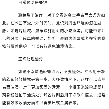
日常预防是关键
大连市中山区人民路15号国际金融大厦7层G室（需提前预约）
佛山市禅城区季华五路57号万科金融中心C座12层1205室（需提前预约）
避免胜于治疗，对于高贵的名士手表而言尤为如
东莞市东城街道鸿福东路1号民盈国贸中心T1写字楼9层907室（需提前预约）
此。在公园享受户外时光时，意识到周围环境的潜在威
无锡市梁溪区人民中路139号恒隆广场写字楼1座11层1104室（需提前预约）
南通市崇川区工农路57号圆融广场写字楼16层1603室（需提前预约）
胁，如烧烤区域、游乐设施附近的小吃摊等，可能带来油
苏州市苏州工业园区星港街199号苏州中心办公楼C座22层08室（需提前预约）
污的风险。简单的举动，如将手表向内佩戴或者在接触食
武汉市江汉区解放大道686号世界贸易大厦38层09室（需提前预约）
物前覆盖保护，可以有效避免油渍沾染。
南宁市青秀区金湖路59号地王大厦12楼1224室（需提前预约）
合肥市蜀山区潜山路111号万象城华润大厦B座12楼03室（需提前预约）
正确处理油污
泉州市丰泽区宝洲路729号浦西万达中心写字楼A座7楼709室（需提前预约）
青岛市南区山东路6号华润大厦B座22层04室（需提前预约）
如果不幸遭遇轻微油污，不要慌张。立即用干净
烟台市芝罘区胜利路139号万达金融中心A座907室（需提前预约）
的软布轻轻擦拭是第一步，大多数情况下，这样可以去除
长春市朝阳区西安大路727号中银大厦A座(旺进大厦)18层09室（需提前预约）
表面油渍。对于更加顽固的污渍，一小撮玉米淀粉或婴儿
贵阳市南明区都司高架桥路33号亨特国际金融中心14楼14D（需提前预约）
爽身粉轻拍于油渍处，静置片刻后用干净软布擦去，通常
昆明市盘龙区北京路928号同德昆明广场写字楼10层06室（需提前预约）
能有效吸收油分而不损害皮质或金属表带。
石家庄市长安区中山东路39号勒泰中心写字楼B座13层07室（需提前预约）