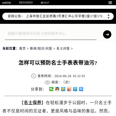

天津市和平区赤峰道136号天津国际金融中心写字楼26层2603室（需提前预约）
上海市徐汇区虹桥路3号港汇中心写字楼2座37层3705室（需提前预约）
▲
官网公告>
上海市黄浦区南京东路299号宏伊国际广场写字楼8层806室（需提前预约）
▼
南京市秦淮区中山南路1号（新街口）南京中心写字楼22层C1-1室（需提前预约）
常州市新北区龙锦路1590号现代传媒中心写字楼5号楼10层1008室（需提前预约）
徐州市鼓楼区淮海东路29号苏宁广场IFC国际金融中心写字楼35层3508室（需提前预约）
扬州市邗江区国展路29号星耀天地写字楼1号楼18层1803室（需提前预约）
当前位置：
首页
>
新闻/知识/问答
>
名士问答
>
盐城市盐都区世纪大道5号盐城金融城写字楼1号楼16层1604室（需提前预约）
泰州市海陵区永定东路399号置地商务中心东塔写字楼（华润万象城）17层1706室（需提前预约）
怎样可以预防名士手表表带油污?
宁波市江北区大闸南路500号来福士广场办公楼20层2009室（需提前预约）
杭州市上城区钱江路1366号华润大厦写字楼A座5层503-5室（需提前预约）
发布时间：2024-06-26 16:32:01
金华市金东区东市南街777号金华万达广场写字楼4号楼22层2209室（需提前预约）
阅读：（
次）
分享到：
绍兴市越城区胜利东路379号世茂天际中心写字楼8层805室（需提前预约）
嘉兴市南湖区广益路705号嘉兴世界贸易中心写字楼A座13层1304室（需提前预约）
【
名士保养
】在轻松漫步于公园时，一只名士手
南昌市红谷滩新区红谷中大道998号绿地双子塔（中央广场）A1座办公楼14层07室（需提前预约）
表不仅是时间的见证者，更是风格与品味的象征。然而，
济南市历下区经十路11111号华润中心写字楼（万象城）15层1508室（需提前预约）