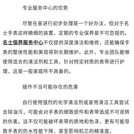
西安市碑林区南关正街88号华侨城长安国际中心E座6楼10室（需提前预约）
专业服务中心的优势
海口市龙华区金贸东路5号海口华润大厦B座17层1707室（需提前预约）
唐山市路南区新华东道100号万达广场写字楼A座10层1002室（需提前预约）
尽管在家进行初步处理是一个好办法，但对于名
台州市椒江区东海大道1800号腾达中心东1幢20楼2002室（需提前预约）
士手表这样精细的装置，定期的专业保养是不可忽视的。
内蒙古自治区呼和浩特市玉泉区大学西街70号华润万象城写字楼（鄂尔多斯大厦）23层2326室（需提前预约）
名士保养服务中心
不仅提供深度清洁和维修，还能确保手
甘肃省兰州市七里河区西津西路16号兰州中心写字楼21层2102室（需提前预约）
表的整体性能和美观得到长期维护。此外，专业团队能够
重庆市解放碑渝中区民权路28号英利国际金融中心写字楼20层01室（需提前预约）
使用适合的清洁剂和工具，针对特定材质的表带进行护
黑龙江省大庆市萨尔图区会战大街名士售后服务中心（需提前预约）
黑龙江省鹤岗市向阳区红军路名士售后服务中心（需提前预约）
理，这是一般家庭所不具备的。
黑龙江省黑河市爱辉区中央街名士售后服务中心（需提前预约）
操作不当可能存在的危害
黑龙江省鸡西市鸡冠区红军路名士售后服务中心（需提前预约）
黑龙江省佳木斯市向阳区长安路名士售后服务中心（需提前预约）
自行使用强烈的化学清洁剂或家用清洁工具尝试
黑龙江省牡丹江市东安区太平路名士售后服务中心（需提前预约）
去除油污，可能会对手表的细致部件和表带造成不可逆转
黑龙江省七台河市桃山区大同街名士售后服务中心（需提前预约）
黑龙江省齐齐哈尔市龙沙区龙华路名士售后服务中心（需提前预约）
的伤害。这不仅可能破坏表带的质地和色泽，更有可能导
黑龙江省双鸭山市尖山区新兴大街名士售后服务中心（需提前预约）
致手表的防水性能下降，甚至影响机芯的精准度。