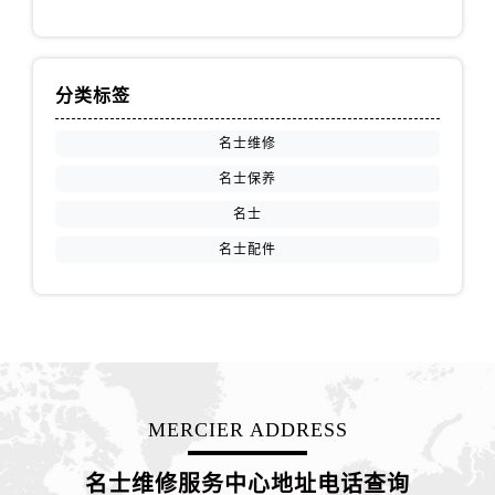
山西省长治市潞州区英雄中路名士售后服务中心（需提前预约）
山西省太原市迎泽区迎泽街道解放路15号亨得利名表维修授权店3楼名士售后服务中心（需提前预约）
天津市和平区赤峰道136号天津国际金融中心26层2603室名士售后服务中心（需提前预约）
分类标签
安徽省安庆市迎江区人民路名士售后服务中心（需提前预约）
安徽省蚌埠市蚌山区淮河路名士售后服务中心（需提前预约）
名士维修
安徽省亳州市谯城区魏武大道名士售后服务中心（需提前预约）
名士保养
安徽省池州市贵池区长江路名士售后服务中心（需提前预约）
名士
安徽省滁州市琅琊区南谯北路名士售后服务中心（需提前预约）
名士配件
安徽省阜阳市颍州区颍州北路名士售后服务中心（需提前预约）
安徽省淮北市相山区淮海路名士售后服务中心（需提前预约）
安徽省淮南市田家庵区国庆中路名士售后服务中心（需提前预约）
安徽省黄山市屯溪区黄山西路名士售后服务中心（需提前预约）
安徽省六安市金安区解放中路名士售后服务中心（需提前预约）
安徽省马鞍山市雨山区湖南西路名士售后服务中心（需提前预约）
MERCIER ADDRESS
安徽省宿州市埇桥区人民中路名士售后服务中心（需提前预约）
安徽省铜陵市铜官区石城大道名士售后服务中心（需提前预约）
名士维修服务中心地址电话查询