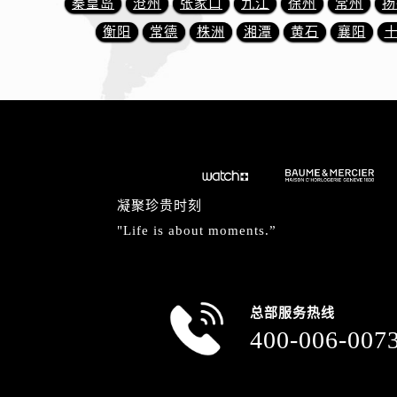
秦皇岛
沧州
张家口
九江
徐州
常州
扬
辽宁省丹东市振兴区七经街名士售后
衡阳
常德
株洲
湘潭
黄石
襄阳
辽宁省抚顺市新抚区东一路名士售后
辽宁省阜新市海州区解放大街名士售
辽宁省葫芦岛市连山区中央路名士售
辽宁省锦州市古塔区中央大街名士售
辽宁省辽阳市白塔区新运大街名士售
辽宁省盘锦市兴隆台区石油大街名士
辽宁省铁岭市银州区南马路名士售后
凝聚珍贵时刻
辽宁省营口市站前区市府路与渤海大
"Life is about moments.”
辽宁省沈阳市沈河区中街路137号亨
辽宁省沈阳市沈河区中街路83号亨
北京市朝阳区建国门外大街甲6号华熙
北京市东城区东长安街1号王府井东方
总部服务热线
河北省保定市竞秀区朝阳北大街北国
400-006-007
内蒙古自治区阿拉善盟市左旗土尔扈
内蒙古自治区巴彦淖尔市临河区新华