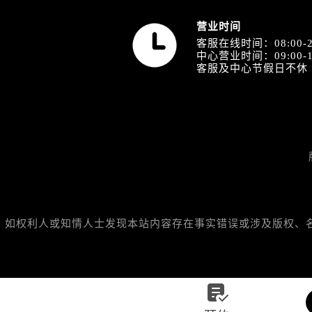
内蒙古自治区包头市青山区幸福路甲
营业时间
内蒙古自治区赤峰市红山区哈达街名
客服在线时间：08:00-2
内蒙古自治区鄂尔多斯市东胜区伊金
中心营业时间：09:00-1
内蒙古自治区呼伦贝尔市海拉尔区中
客服及中心节假日不休
内蒙古自治区通辽市科尔沁区明仁大
内蒙古自治区乌海市海勃湾区人民南
内蒙古自治区乌兰察布市集宁区恩和
内蒙古自治区锡林郭勒盟市锡林浩特
内蒙古自治区兴安盟市乌兰浩特市兴
山西省大同市平城区迎宾街名士售后
山西省晋城市城区黄华街名士售后服
山西省晋中市榆次区顺城街名士售后
如权利人或知情人士发现本站内容存在事实错误或涉及版权、名誉权
山西省临汾市尧都区解放路名士售后
山西省吕梁市离石区永宁中路与建设
山西省朔州市朔城区怡西路与鄯阳西

山西省忻州市忻府区和平东街与七一