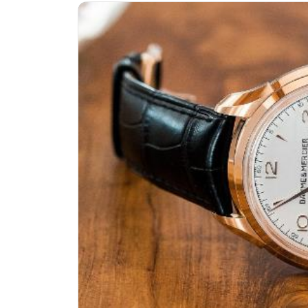
南昌市红谷滩新区红谷中大道998号
济南市历下区经十路11111号华润中
广州市天河区天河路230号万菱汇国
广州市越秀区环市东路371-375号
深圳市罗湖区深南东路5001号华润大
惠州市惠城区江北文昌一路7号华贸大
厦门市思明区湖滨东路95号华润大厦写
福州市鼓楼区五四路128-1号恒力城
成都市锦江区人民东路6号SAC东原中
重庆市江北区观音桥步行街2号融恒时
长沙市芙蓉区定王台街道建湘路393
郑州市二七区铭功路10号华润大厦写字
太原市迎泽区解放路15号亨得利名
沈阳市沈河区中街路137号亨得利名
沈阳市沈河区中街路83号亨得利名
乌鲁木齐市天山区红山路26号时代广场