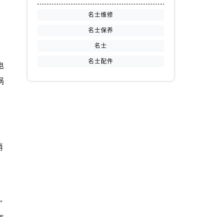
名士维修
名士保养
名士
名士配件
电
祸
消
”