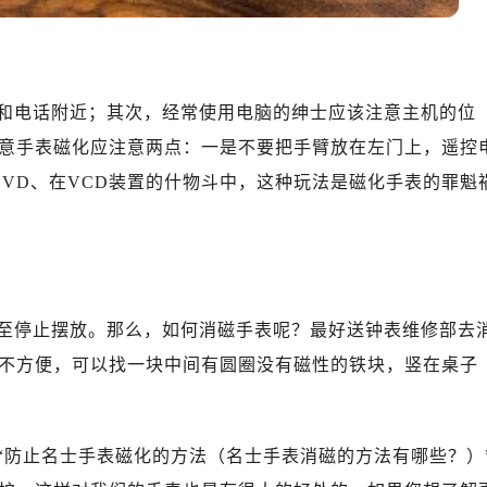
10层1015室（需提前预约）
心T2座写字楼29层03室（需提前预约）
厦7层G室（需提前预约）
心C座12层1205室（需提前预约）
和电话附近；其次，经常使用电脑的绅士应该注意主机的位
中心T1写字楼9层907室（需提前预约）
意手表磁化应注意两点：一是不要把手臂放在左门上，遥控
写字楼1座11层1104室（需提前预约）
VD、在VCD装置的什物斗中，这种玩法是磁化手表的罪魁
楼16层1603室（需提前预约）
中心办公楼C座22层08室（需提前预约）
大厦38层09室（需提前预约）
楼1224室（需提前预约）
大厦B座12楼03室（需提前预约）
至停止摆放。那么，如何消磁手表呢？最好送钟表维修部去
心写字楼A座7楼709室（需提前预约）
不方便，可以找一块中间有圆圈没有磁性的铁块，竖在桌子
2层04室（需提前预约）
心A座907室（需提前预约）
A座(旺进大厦)18层09室（需提前预约）
“防止名士手表磁化的方法（名士手表消磁的方法有哪些？）
国际金融中心14楼14D（需提前预约）