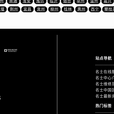
州
南通
淮安
潍坊
临沂
烟台
亳州
温州
嘉兴
服务中心（需提前预约）
十堰
荆州
宜昌
泉州
柳州
桂林
惠州
西宁
攀枝
服务中心（需提前预约）
后服务中心（需提前预约）
后服务中心（需提前预约）
后服务中心（需提前预约）
后服务中心（需提前预约）
售后服务中心（需提前预约）
服务中心（需提前预约）
站点导航
街交叉口名士售后服务中心（需提前预约）
得利名表维修授权店1楼名士售后服务中心（需提前预约）
名士在线
得利名表维修授权店1楼名士售后服务中心（需提前预约）
名士中心
国际中心D座11层1102室名士售后服务中心（需提前预约）
名士维修
广场W3座6层602室名士售后服务中心（需提前预约）
名士中国
先天下名士售后服务中心（需提前预约）
3
名士最新
特大街名士售后服务中心（需提前预约）
热门标签
街名士售后服务中心（需提前预约）