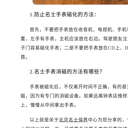
温州市鹿城区锦绣路1067号置信广场
哈尔滨市道里区友谊西路600号富力中
1.防止名士手表磁化的方法：
大连市中山区人民路15号国际金融大
佛山市禅城区季华五路57号万科金融中
首先，不要把手表放在收音机、电视机、手机
东莞市东城街道鸿福东路1号民盈国贸
置，左手有手表，主机应该放在右边。驾驶朋友注
无锡市梁溪区人民中路139号恒隆广场
子门容易磁化手表；二是不要把手表放在CD上、D
南通市崇川区工农路57号圆融广场写字
首。
苏州市苏州工业园区星港街199号苏州
武汉市江汉区解放大道686号世界贸易
2.名士手表消磁的方法有哪些？
南宁市青秀区金湖路59号地王大厦12
合肥市蜀山区潜山路111号万象城华润
手表被磁化后，不仅离开时间不正确，有的甚
泉州市丰泽区宝洲路729号浦西万达中
磁，因为有专门的消磁设备。如果远离钟表店维修
青岛市南区山东路6号华润大厦B座2
上，慢慢从中间拿出手表。
烟台市芝罘区胜利路139号万达金融中
长春市朝阳区西安大路727号中银大厦
以上就是关于
北京名士保养
中心为您分享的，
贵阳市南明区都司高架桥路33号亨特