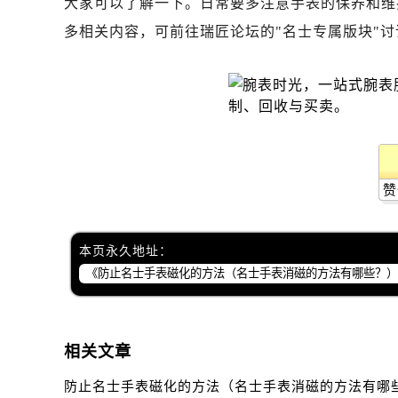
大家可以了解一下。日常要多注意手表的保养和维
昆明市盘龙区北京路928号同德昆明
多相关内容，可前往瑞匠论坛的"名士专属版块"讨
石家庄市长安区中山东路39号勒泰中
西安市碑林区南关正街88号华侨城长
海口市龙华区金贸东路5号海口华润大厦
唐山市路南区新华东道100号万达广场
台州市椒江区东海大道1800号腾达中
内蒙古自治区呼和浩特市玉泉区大学西
甘肃省兰州市七里河区西津西路16号兰
赞
重庆市解放碑渝中区民权路28号英利
黑龙江省大庆市萨尔图区会战大街名
本页永久地址：
黑龙江省鹤岗市向阳区红军路名士售
黑龙江省黑河市爱辉区中央街名士售
黑龙江省鸡西市鸡冠区红军路名士售
黑龙江省佳木斯市向阳区长安路名士
相关文章
黑龙江省牡丹江市东安区太平路名士
黑龙江省七台河市桃山区大同街名士
防止名士手表磁化的方法（名士手表消磁的方法有哪