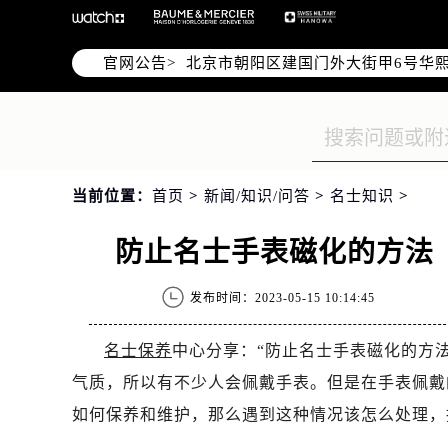
北京市东城区东长安街1号东方广场写
北京市朝阳区建国门外大街甲6号华熙
官网公告>
天津市和平区赤峰道136号天津国际金
上海市徐汇区虹桥路3号港汇中心写字楼
上海市黄浦区南京东路299号宏伊国
南京市秦淮区中山南路1号（新街口）
常州市新北区龙锦路1590号现代传媒
当前位置：
首页
>
新闻/知识/问答
>
名士知识
>
徐州市鼓楼区淮海东路29号苏宁广场I
扬州市邗江区国展路29号星耀天地写字
防止名士手表磁化的方法
盐城市盐都区世纪大道5号盐城金融城写
泰州市海陵区永定东路399号置地商
发布时间：2023-05-15 10:14:45
宁波市江北区大闸南路500号来福士广
杭州市上城区钱江路1366号华润大厦
名士保养
中心分享：“防止名士手表磁化的方
金华市金东区东市南街777号金华万达
气质，所以有不少人会佩戴手表。但是在手表佩戴
绍兴市越城区胜利东路379号世茂天
如何保养和维护，那么遇到这种情况该怎么处理，
嘉兴市南湖区广益路705号嘉兴世界贸