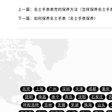
黑龙江省齐齐哈尔市龙沙区龙华路名
上一篇：
名士手表表壳的保养方法（怎样保养名士手
黑龙江省双鸭山市尖山区新兴大街名
黑龙江省绥化市北林区新华街与康庄
下一篇：
如何保养名士手表（名士手表保养）
黑龙江省伊春市伊美区通河路名士售
吉林省白城市洮北区明仁南街名士售
吉林省白山市浑江区浑江大街名士售
吉林省吉林市船营区河南街名士售后
吉林省辽源市龙山区人民大街名士售
吉林省梅河口市新华街道梅河大街名
吉林省四平市铁东区紫气大路与南九
吉林省松原市宁江区五环大街名士售
吉林省通化市东昌区环通乡江南大街
吉林省延边市延吉市解放路名士售后
北京
上海
广州
深圳
天津
成都
重庆
辽宁省鞍山市铁东区站前街名士售后
昆明
南昌
南宁
青岛
沈阳
石家庄
辽宁省本溪市平山区胜利路名士售后
呼和浩特
吉林
无锡
芜湖
珠海
汕头
辽宁省朝阳市双塔区新华路名士售后