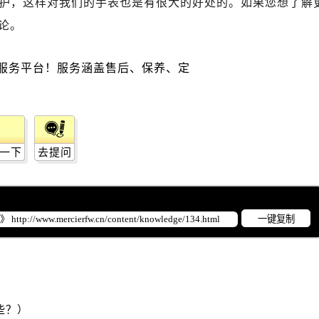
护，这样对我们的手表也是有很大的好处的。如果您想了解
广场写字楼10层06室（需提前预约）
腕表服务
线上预约
Chinese
关闭
论。
心写字楼B座13层07室（需提前预约）
安国际中心E座6楼10室（需提前预约）
B座17层1707室（需提前预约）
写字楼A座10层1002室（需提前预约）
心东1幢20楼2002室（需提前预约）
街70号华润万象城写字楼（鄂尔多斯大厦）23层2326室（需
填写地区 / 选择到店时间
州中心写字楼21层2102室（需提前预约）
一下
去提问
国际金融中心写字楼20层01室（需提前预约）
备注信息（非必填）：
士售后服务中心（需提前预约）
后服务中心（需提前预约）
一键复制
后服务中心（需提前预约）
400-006-0073
提交服务
后服务中心（需提前预约）
售后服务中心（需提前预约）
客服在线时间：8:00-22:00
温馨提示：为节省您的时间，建议尽早预
售后服务中心（需提前预约）
约可免排队，非客服在线时间的预约将在
客服上线后联系您
售后服务中心（需提前预约）
些？）