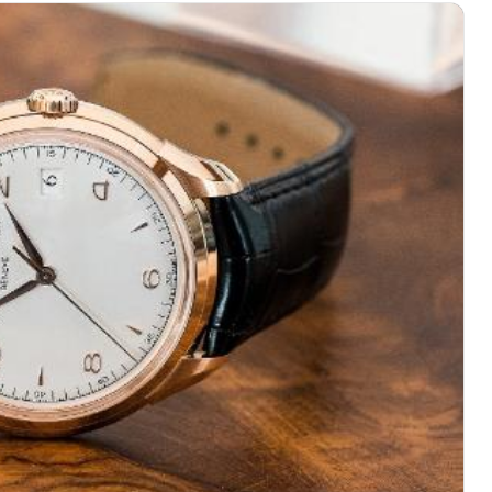
绿地双子塔（中央广场）A1座办公楼14层07室（需提前预约）
心写字楼（万象城）15层1508室（需提前预约）
际中心写字楼A塔7层704室（需提前预约）
世界贸易中心大厦南塔写字楼15层07室（需提前预约）
厦写字楼17层1701室（需提前预约）
厦写字楼1座30层05室（需提前预约）
字楼B座11层1104室（需提前预约）
写字楼15层03室（需提前预约）
心写字楼24层2406B室（需提前预约）
代广场写字楼9层902室（需提前预约）
号世茂环球金融中心写字楼（芙蓉广场）10层13室（需提前预约
楼29层2905室（需提前预约）
表服务中心（品牌授权店）3层整层（需提前预约）
表服务中心（品牌授权店）1层整层（需提前预约）
表服务中心（品牌授权店）1层整层（需提前预约）
（CCMALL）C座17层17-B（需提前预约）