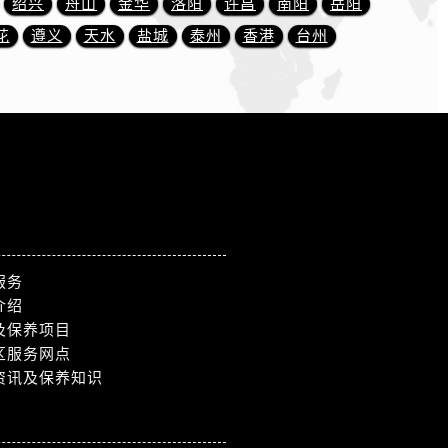
绍兴
舟山
金华
洛阳
许昌
南阳
岳阳
花
遵义
天水
盐城
泰州
香港
台州
服务
介绍
及保养项目
区服务网点
资讯及保养知识