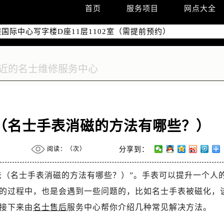
字楼W3座6层602室（需提前预约）
首页
服务项目
网点大全
国际中心写字楼D座11层1102室（需提前预约）
融中心写字楼26层2603室（需提前预约）
2座37层3705室（需提前预约）
际广场写字楼8层806室（需提前预约）
南京中心写字楼22层C1-1室（需提前预约）
中心写字楼5号楼10层1008室（需提前预约）
FC国际金融中心写字楼35层3508室（需提前预约）
楼1号楼18层1803室（需提前预约）
（名士手表消磁的方法有哪些？）
字楼1号楼16层1604室（需提前预约）
务中心东塔写字楼（华润万象城）17层1706室（需提前预约）
阅读：（
次）
分享到：
场办公楼20层2009室（需提前预约）
写字楼A座5层503-5室（需提前预约）
法（名士手表消磁的方法有哪些？）”。手表可以提升一个人
广场写字楼4号楼22层2209室（需提前预约）
的过程中，也是会遇到一些问题的，比如名士手表被磁化，
际中心写字楼8层805室（需提前预约）
接下来由
名士售后
服务中心帮你介绍几种常见解决方法。
易中心写字楼A座13层1304室（需提前预约）