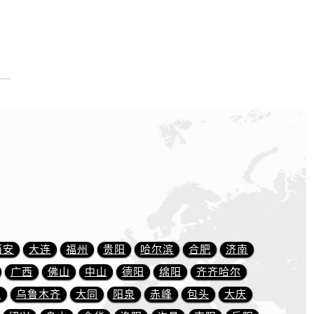
西安
大连
福州
贵阳
哈尔滨
合肥
济南
广西
佛山
中山
德阳
绵阳
齐齐哈尔
川
乌鲁木齐
大同
阳泉
赤峰
包头
大庆